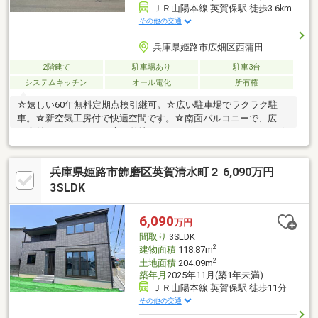
ＪＲ山陽本線 英賀保駅 徒歩3.6km
その他の交通
兵庫県姫路市広畑区西蒲田
2階建て
駐車場あり
駐車3台
システムキッチン
オール電化
所有権
☆嬉しい60年無料定期点検引継可。☆広い駐車場でラクラク駐
車。☆新空気工房付で快適空間です。☆南面バルコニーで、広い
お庭付です。☆56坪の広い敷地です。☆マックスバリュー、姫路
ＩＣ近く、利便性も良いです。
兵庫県姫路市飾磨区英賀清水町２ 6,090万円
3SLDK
6,090
万円
間取り
3SLDK
2
建物面積
118.87m
2
土地面積
204.09m
築年月
2025年11月(築1年未満)
ＪＲ山陽本線 英賀保駅 徒歩11分
その他の交通