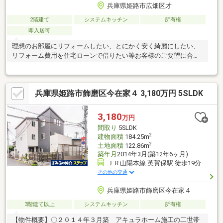
兵庫県姫路市広畑区才
2階建て
システムキッチン
所有権
即入居可
理想のお部屋にリフォームしたい、とにかく安く綺麗にしたい、
リフォーム費用を住宅ローンで借りたい等お客様のご要望に合わ
せたご提案をさせて頂きます。お気軽にご相談下さい！■4LDK全
て5.6帖以上でゆったり生活♪■全室収納付で荷物が多くても安心で
す■広畑才郵便局まで徒歩5分で便利一度、実際にご覧になってみ
兵庫県姫路市飾磨区今在家４ 3,180万円 5SLDK
ませんか？暮らしやすい周辺環境も含め、スタッフがご案内いた
します。お家探しの第一歩としてでも大丈夫です(^^)/お気軽にお
問い合わせ下さいね♪
3,180
万円
間取り
5SLDK
2
建物面積
184.25m
2
土地面積
122.86m
築年月
2014年3月(築12年6ヶ月)
ＪＲ山陽本線 英賀保駅 徒歩19分
その他の交通
兵庫県姫路市飾磨区今在家４
3階建て以上
システムキッチン
所有権
【物件概要】〇２０１４年３月築 アキュラホーム施工の二世帯