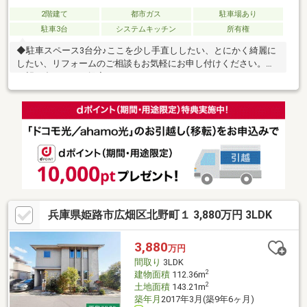
2階建て
都市ガス
駐車場あり
駐車3台
システムキッチン
所有権
◆駐車スペース3台分♪ここを少し手直ししたい、とにかく綺麗に
したい、リフォームのご相談もお気軽にお申し付けください。ご
要望に合わせたご提案をさせていただきます。
兵庫県姫路市広畑区北野町１ 3,880万円 3LDK
3,880
万円
間取り
3LDK
2
建物面積
112.36m
2
土地面積
143.21m
築年月
2017年3月(築9年6ヶ月)