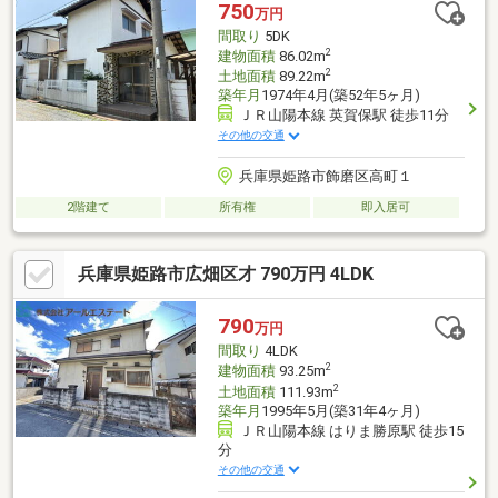
750
万円
間取り
5DK
2
建物面積
86.02m
2
土地面積
89.22m
築年月
1974年4月(築52年5ヶ月)
ＪＲ山陽本線 英賀保駅 徒歩11分
その他の交通
兵庫県姫路市飾磨区高町１
2階建て
所有権
即入居可
兵庫県姫路市広畑区才 790万円 4LDK
790
万円
間取り
4LDK
2
建物面積
93.25m
2
土地面積
111.93m
築年月
1995年5月(築31年4ヶ月)
ＪＲ山陽本線 はりま勝原駅 徒歩15
分
その他の交通