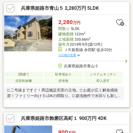
ち着いた住環境ながら、周辺には生活施設多数揃っており、毎日
兵庫県姫路市青山５ 2,280万円 5LDK
の暮らしに便利な立地です♪
2,280
万円
間取り
5LDK
2
建物面積
122m
2
土地面積
330.66m
築年月
2014年9月(築12年)
ＪＲ姫新線 余部駅 徒歩20分
その他の交通
兵庫県姫路市青山５
2階建て
駐車場あり
システムキッチン
浴室乾燥機
所有権
即入居可
□ 二号線まですぐ！周辺施設充実の立地。□ お庭が広く解放感抜
群！ファミリー向け５LDKの間取り。□ 築浅物件で水回りも新し
くなり気持ちよく新生活がスタート出来ます♪□ 少し高台で南向
き！陽当たり良好の明るい住まい。令和７年11月リフォーム済み
で今すぐ新生活をスタート出来ます！■建築士が物件案内＆専門
兵庫県姫路市飾磨区高町１ 900万円 4DK
的アドバイス付き！建築士と一緒に中古物件を見学できるので、
その場で不安や疑問を解消できます。さらに、物件の状態をしっ
かりチェックする『ホームインスペクション（建物状況調査）』
900
万円