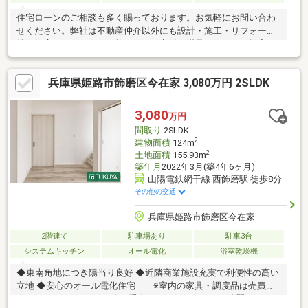
住宅ローンのご相談も多く賜っております。お気軽にお問い合わ
せください。弊社は不動産仲介以外にも設計・施工・リフォーム
等の幅広いサポートが可能です。お客様に満足いただける提案を
心掛け、人と家を繋ぐお手伝いをさせていただきます。『物件特
徴』〇業務スーパー広畑西蒲田店 462ｍ 徒歩6分〇ローソン広
兵庫県姫路市飾磨区今在家 3,080万円 2SLDK
畑城山町店 678ｍ 徒歩9分〇ディスカウントドラッグコスモス
西蒲田店 599ｍ 徒歩8分〇LDK18.8帖
3,080
万円
間取り
2SLDK
2
建物面積
124m
2
土地面積
155.93m
築年月
2022年3月(築4年6ヶ月)
山陽電鉄網干線 西飾磨駅 徒歩8分
その他の交通
兵庫県姫路市飾磨区今在家
2階建て
駐車場あり
駐車3台
システムキッチン
オール電化
浴室乾燥機
◆東南角地につき陽当り良好 ◆近隣商業施設充実で利便性の高い
立地 ◆安心のオール電化住宅 ※室内の家具・調度品は売買に
含まれません。♪ここを少し手直ししたい、とにかく綺麗にした