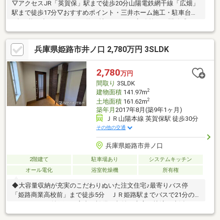
▽アクセスJR「英賀保」駅まで徒歩20分山陽電鉄網干線「広畑」
駅まで徒歩17分▽おすすめポイント・三井ホーム施工・駐車台数
3台可能（車種による）・約19帖のLDKは一部吹抜けで開放感があ
ります・全館空調システムで家中快適に過ごせます・ファミリー
CL+WICなど室内収納充実─── お住まい探しのお悩み、ご不安を
兵庫県姫路市井ノ口 2,780万円 3SLDK
サポート。・物件の詳細は【0120-298-330(通話無料)】 まで お
気軽にお問い合わせください！
2,780
万円
間取り
3SLDK
2
建物面積
141.97m
2
土地面積
161.62m
築年月
2017年8月(築9年1ヶ月)
ＪＲ山陽本線 英賀保駅 徒歩30分
その他の交通
兵庫県姫路市井ノ口
2階建て
駐車場あり
システムキッチン
オール電化
浴室乾燥機
所有権
◆大容量収納が充実のこだわりぬいた注文住宅♪最寄りバス停
「姫路商業高校前」まで徒歩5分 ＪＲ姫路駅までバスで21分の3
ＬＤＫ+2Ｓ（納戸） 室内の設備や収納も充実で快適に生活でき
ます。近隣は商業施設も多く便利な立地です。♪ここを少し手直し