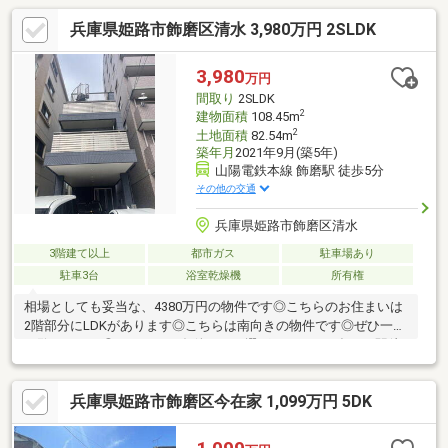
兵庫県姫路市飾磨区清水 3,980万円 2SLDK
3,980
万円
間取り
2SLDK
2
建物面積
108.45m
2
土地面積
82.54m
築年月
2021年9月(築5年)
山陽電鉄本線 飾磨駅 徒歩5分
その他の交通
兵庫県姫路市飾磨区清水
3階建て以上
都市ガス
駐車場あり
駐車3台
浴室乾燥機
所有権
相場としても妥当な、4380万円の物件です◎こちらのお住まいは
2階部分にLDKがあります◎こちらは南向きの物件です◎ぜひ一度
ご覧ください◎こだわりの条件として選ばれることが多い、駅徒
歩5分の駅近物件です◎火が出ないIH調理器を使用したキッチンで
す◎食品庫で、毎日何かをストックしていく事が出来るんです◎
兵庫県姫路市飾磨区今在家 1,099万円 5DK
浴室乾燥機付きの物件は、浴室を暖房機能で温めておくことで急
激な温度変化によるヒートショックを予防することもできます
(*^_^*)