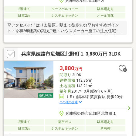
兵庫県姫路市広畑区才
2階建て
ルーフバルコニー
駐車場あり
駐車2台
システムキッチン
オール電化
▽アクセスJR「はりま勝原」駅まで徒歩20分▽おすすめポイン
ト・令和2年建築の築浅戸建・ハウスメーカー施工の注文住宅・
LDK約22.2帖の広々空間・リビング階段・開放感ある角地・南側
お庭スペースあり・間仕切りで間取り変更可能です─── お住まい
探しのお悩み、ご不安をサポート。・物件の詳細は【0120-298-
兵庫県姫路市広畑区北野町１ 3,880万円 3LDK
330(通話無料)】 まで お気軽にお問い合わせください！
3,880
万円
間取り
3LDK
2
建物面積
112.36m
2
土地面積
143.21m
築年月
2017年3月(築9年6ヶ月)
ＪＲ山陽本線 英賀保駅 徒歩20分
その他の交通
兵庫県姫路市広畑区北野町１
2階建て
都市ガス
駐車場あり
駐車3台
システムキッチン
所有権