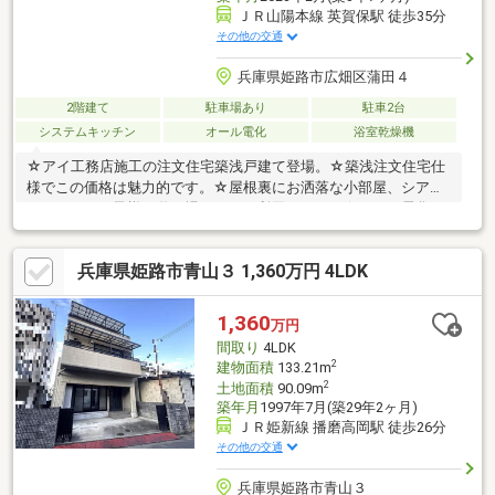
ＪＲ山陽本線 英賀保駅 徒歩35分
その他の交通
兵庫県姫路市広畑区蒲田４
2階建て
駐車場あり
駐車2台
システムキッチン
オール電化
浴室乾燥機
☆アイ工務店施工の注文住宅築浅戸建て登場。☆築浅注文住宅仕
様でこの価格は魅力的です。☆屋根裏にお洒落な小部屋、シアタ
ールームやお子様の遊び場としても利用可です。☆オール電化、
太陽光発電搭載で光熱費がお得！☆こだわり抜いた使いやすい間
取りです。☆綺麗なお家が並ぶ閑静な住宅街で南道路で陽当たり
兵庫県姫路市青山３ 1,360万円 4LDK
良好です。☆内見は事前にご予約が必要となります。お気軽にお
問い合わせください。
1,360
万円
間取り
4LDK
2
建物面積
133.21m
2
土地面積
90.09m
築年月
1997年7月(築29年2ヶ月)
ＪＲ姫新線 播磨高岡駅 徒歩26分
その他の交通
兵庫県姫路市青山３