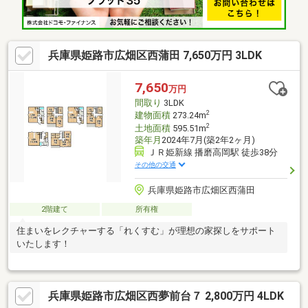
兵庫県姫路市広畑区西蒲田 7,650万円 3LDK
7,650
万円
間取り
3LDK
2
建物面積
273.24m
2
土地面積
595.51m
築年月
2024年7月(築2年2ヶ月)
ＪＲ姫新線 播磨高岡駅 徒歩38分
その他の交通
兵庫県姫路市広畑区西蒲田
2階建て
所有権
住まいをレクチャーする「れくすむ」が理想の家探しをサポート
いたします！
兵庫県姫路市広畑区西夢前台７ 2,800万円 4LDK