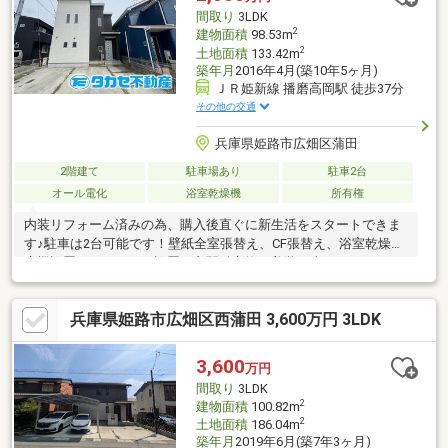
間取り
3LDK
2
建物面積
98.53m
2
土地面積
133.42m
築年月
2016年4月(築10年5ヶ月)
ＪＲ姫新線 播磨高岡駅 徒歩37分
その他の交通
兵庫県姫路市広畑区蒲田
2階建て
駐車場あり
駐車2台
オール電化
浴室乾燥機
所有権
内装リフォーム済みの為、購入後直ぐに新生活をスタートできま
す♪駐車は2台可能です！壁紙全室張替え、CF張替え、浴室乾燥暖
房機設置、コンセント設置、玄関鍵交換、美装工事♪
兵庫県姫路市広畑区西蒲田 3,600万円 3LDK
3,600
万円
間取り
3LDK
2
建物面積
100.82m
2
土地面積
186.04m
築年月
2019年6月(築7年3ヶ月)