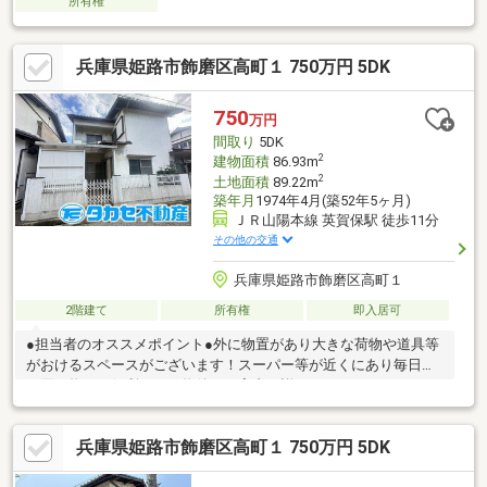
所有権
兵庫県姫路市飾磨区高町１ 750万円 5DK
750
万円
間取り
5DK
2
建物面積
86.93m
2
土地面積
89.22m
築年月
1974年4月(築52年5ヶ月)
ＪＲ山陽本線 英賀保駅 徒歩11分
その他の交通
兵庫県姫路市飾磨区高町１
2階建て
所有権
即入居可
●担当者のオススメポイント●外に物置があり大きな荷物や道具等
がおけるスペースがございます！スーパー等が近くにあり毎日の
お買い物にも便利です！物件のご案内、詳細は０１２０－７２２
－５５５タカセ不動産姫路店までお気軽にお問合せ下さい♪ご連絡
心よりお待ちしております！
兵庫県姫路市飾磨区高町１ 750万円 5DK