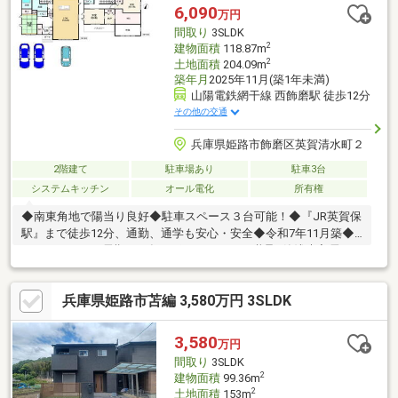
6,090
万円
間取り
3SLDK
2
建物面積
118.87m
2
土地面積
204.09m
築年月
2025年11月(築1年未満)
山陽電鉄網干線 西飾磨駅 徒歩12分
その他の交通
兵庫県姫路市飾磨区英賀清水町２
2階建て
駐車場あり
駐車3台
システムキッチン
オール電化
所有権
◆南東角地で陽当り良好◆駐車スペース３台可能！◆『JR英賀保
駅』まで徒歩12分、通勤、通学も安心・安全◆令和7年11月築◆
セキスイハイム長期６０年サポートシステム継承※築浅未入居
兵庫県姫路市苫編 3,580万円 3SLDK
3,580
万円
間取り
3SLDK
2
建物面積
99.36m
2
土地面積
153m