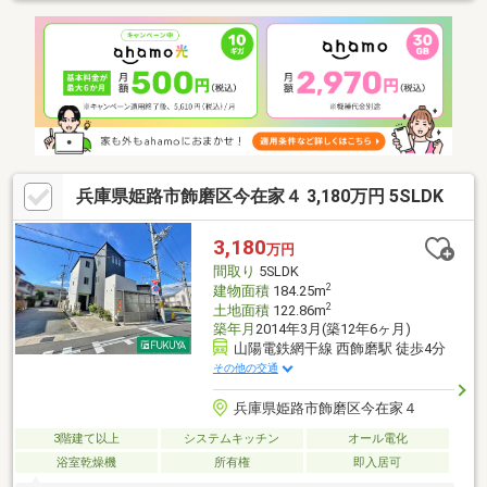
ポートします♪充実した設備と利便性を兼ね備えた魅力的な住まい
になります！
兵庫県姫路市飾磨区今在家４ 3,180万円 5SLDK
3,180
万円
間取り
5SLDK
2
建物面積
184.25m
2
土地面積
122.86m
築年月
2014年3月(築12年6ヶ月)
山陽電鉄網干線 西飾磨駅 徒歩4分
その他の交通
兵庫県姫路市飾磨区今在家４
3階建て以上
システムキッチン
オール電化
浴室乾燥機
所有権
即入居可