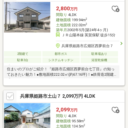
2,800
万円
間取り
4LDK
2
建物面積
199.94m
2
土地面積
222.02m
築年月
2002年5月(築24年4ヶ月)
ＪＲ山陽本線 英賀保駅 徒歩15分
兵庫県姫路市広畑区西夢前台７
2階建て
都市ガス
駐車場あり
駐車3台
システムキッチン
浴室乾燥機
住まいのプロがご紹介！『姫路市広畑区西夢前台七丁目』の知っ
ておきたい魅力！●敷地面積222.02㎡(約67.16坪)！●鉄骨造2階建
「4LDK」の住まい。●LDKは2階に設けられています。●LD部分・
各洋室・各和室は、電動スリットシャッター付き。●キッチンは
セミクローズドタイプ。食器洗乾燥機搭載。●各洋室・各和室・
兵庫県姫路市土山７ 2,099万円 4LDK
各階ホールに、収納スペース有。●ペアガラス設置：LDK・各洋
室・各和室●約8.9帖の洋室より夢前川が望めます。●前面道路幅員
は、約6.5mです。●買い物施設・業務スーパー広畑西蒲田店：徒
2,099
万円
歩6分(約470m)・セブンイレブン姫路広畑才店：徒歩1分(約60m)
間取り
4LDK
2
建物面積
95.58m
2
土地面積
134.5m