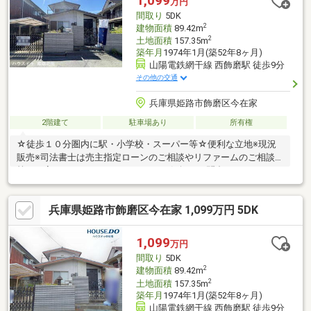
1,099
万円
間取り
5DK
2
建物面積
89.42m
2
土地面積
157.35m
築年月
1974年1月(築52年8ヶ月)
山陽電鉄網干線 西飾磨駅 徒歩9分
その他の交通
兵庫県姫路市飾磨区今在家
2階建て
駐車場あり
所有権
☆徒歩１０分圏内に駅・小学校・スーパー等☆便利な立地※現況
販売※司法書士は売主指定ローンのご相談やリファームのご相談
等、お家のことならどんなことでもお気軽にお問合せ下さい！！
たくさん物件を取り揃えておまちしております(^▽^)/ハウスドゥ
姫路花田 TEL 079-263-8520
兵庫県姫路市飾磨区今在家 1,099万円 5DK
1,099
万円
間取り
5DK
2
建物面積
89.42m
2
土地面積
157.35m
築年月
1974年1月(築52年8ヶ月)
山陽電鉄網干線 西飾磨駅 徒歩9分