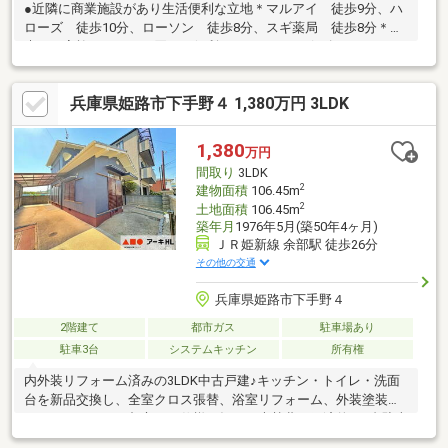
●近隣に商業施設があり生活便利な立地＊マルアイ 徒歩9分、ハ
ローズ 徒歩10分、ローソン 徒歩8分、スギ薬局 徒歩8分＊週
末のご家族とのまとめ買いに便利なイオンモール姫路リバーシテ
ィ 徒歩23分●津田小学校まで徒歩6分とお子様の通学も安心●ア
キュラホーム施工●南東向きにつき日当たり良好●全居室6帖以上
兵庫県姫路市下手野４ 1,380万円 3LDK
のゆとりの5LDK+DK+2S トイレ・洗面・浴室・キッチンが2か
所ございます●納戸2か所にオープンクローゼット3か所と収納ス
ペース豊富●お子様のお留守番にも安心なモニター付インターホ
1,380
万円
ン●太陽光パネル・蓄電池設置 ※リフォームを検討中の方もお気
間取り
3LDK
軽にご相談ください
2
建物面積
106.45m
2
土地面積
106.45m
築年月
1976年5月(築50年4ヶ月)
ＪＲ姫新線 余部駅 徒歩26分
その他の交通
兵庫県姫路市下手野４
2階建て
都市ガス
駐車場あり
駐車3台
システムキッチン
所有権
内外装リフォーム済みの3LDK中古戸建♪キッチン・トイレ・洗面
台を新品交換し、全室クロス張替、浴室リフォーム、外装塗装な
どしております。都市ガス仕様で毎月の光熱費も経済的！3台駐車
可能で、ご家族でお住まいにもおすすめです。交通量の少ない落