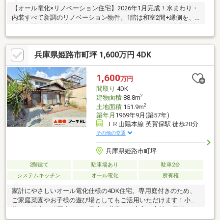
【オール電化×リノベーション住宅】2026年1月完成！水まわり・
内装すべて新調のリノベーション物件。1階は和室2間+縁側を、
明るく開放的な19帖LDKに大胆リフォーム。キッチン・浴室・洗
面・トイレ・給湯器も新品交換で新築同様の快適さです！回遊で
きる動線設計で、LDK～洋室～WIC～廊下～LDKと行き止まりのな
兵庫県姫路市町坪 1,600万円 4DK
い間取り。家事や日常動線がスムーズで、暮らしやすさを実感で
きます。洗面スペースも広めに確保し、朝の身支度も快適！1階に
寝室を配置すれば、老後も平屋感覚で過ごせる間取りです！2階部
1,600
万円
分はお客様の好きなようにリフォームができます！14帖の1部屋
間取り
4DK
にするのもいいですね！
2
建物面積
88.8m
2
土地面積
151.9m
築年月
1969年9月(築57年)
ＪＲ山陽本線 英賀保駅 徒歩20分
その他の交通
兵庫県姫路市町坪
2階建て
駐車場あり
駐車2台
システムキッチン
オール電化
所有権
家計にやさしいオール電化仕様の4DK住宅。専用庭付きのため、
ご家庭菜園やお子様の遊び場としてもご活用いただけます！小学
校まで徒歩10分圏内のため子育て世帯にも安心の立地。周辺には
買い物施設や生活利便施設が多数揃っており、快適な暮らしをサ