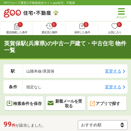
NTTグループ運営の不動産総合サイト goo住宅・不動産
1
0
0
0
最近検索した条件
最近見た物件
保存した条件
お気に入り
英賀保駅(兵庫県)の中古一戸建て・中古住宅 物件
一覧
駅
変更する
山陽本線/英賀保
条件
変更する
指定なし
新着メールを受
検索条件を保存
アプリで探す
取る
99
件
が該当しました。