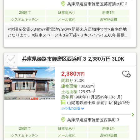
兵庫県姫路市飾磨区英賀清水町２
2階建て
駐車場あり
駐車3台
システムキッチン
オール電化
浴室乾燥機
※太陽光発電6.84Kw※蓄電池9.9Kw※新築未入居物件です※東南角地
となります。※駐車スペースも3台可能※セキスイハイム60年長期
サポートシステムも継承できますセキスイハイム施工、太陽光発
電・蓄電池搭載のオール電化住宅。家計にやさしい新築（令和7年
11月完成）未入居物件です。1階には快適エアリーを設置。雨戸
兵庫県姫路市飾磨区西浜町３ 2,380万円 3LDK
も電動シャッターなので開閉が楽々です。収納もたくさんあるお
家となります。またセキスイハイムによる長期６０年サポートシ
ステムも継承され、長く安心してお住まいできる物件です。英賀
2,380
万円
保駅や小学校、清水公園も近く、小さなお子様がいらっしゃるご
間取り
3LDK
家庭にも安心・安全です。是非、お問合せ下さいませ。
2
建物面積
100.62m
2
土地面積
129.97m
築年月
1986年11月(築39年10ヶ月)
山陽電鉄網干線 夢前川駅 徒歩15分
その他の交通
兵庫県姫路市飾磨区西浜町３
2階建て
駐車場あり
駐車2台
システムキッチン
オール電化
浴室乾燥機