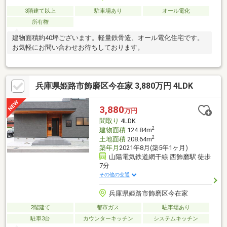
3階建て以上
駐車場あり
オール電化
所有権
建物面積約40坪ございます。軽量鉄骨造、オール電化住宅です。
お気軽にお問い合わせお待ちしております。
兵庫県姫路市飾磨区今在家 3,880万円 4LDK
3,880
万円
間取り
4LDK
2
建物面積
124.84m
2
土地面積
208.64m
築年月
2021年8月(築5年1ヶ月)
山陽電気鉄道網干線 西飾磨駅 徒歩
7分
その他の交通
兵庫県姫路市飾磨区今在家
2階建て
都市ガス
駐車場あり
駐車3台
カウンターキッチン
システムキッチン