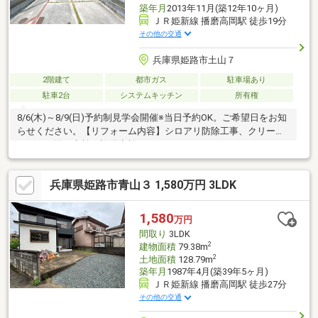
築年月
2013年11月(築12年10ヶ月)
ＪＲ姫新線 播磨高岡駅 徒歩19分
その他の交通
兵庫県姫路市土山７
2階建て
都市ガス
駐車場あり
駐車2台
システムキッチン
所有権
8/6(木)～8/9(日)予約制見学会開催※当日予約OK。ご希望日をお知
らせください。【リフォーム内容】シロアリ防除工事、クリーニ
ング、雨漏り点検、設備点検
兵庫県姫路市青山３ 1,580万円 3LDK
1,580
万円
間取り
3LDK
2
建物面積
79.38m
2
土地面積
128.79m
築年月
1987年4月(築39年5ヶ月)
ＪＲ姫新線 播磨高岡駅 徒歩27分
その他の交通