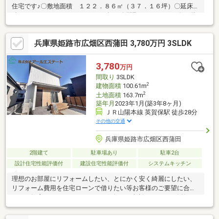
住宅です♪〇敷地面積 １２２．８６㎡（３７．１６坪）〇延床面
積 １８４．２５㎡（５５．７３坪）〇間取 ５ＳＬＤＫ〇１階
に納戸が２箇所ございます♪〇南東向きにつき、日当たり良好です
♪〇山陽電鉄網干線西飾磨駅徒歩４分〇太陽光パネル＋蓄電池設置
兵庫県姫路市広畑区西蒲田 3,780万円 3SLDK
3,780
万円
間取り
3SLDK
2
建物面積
100.61m
2
土地面積
163.7m
築年月
2023年1月(築3年8ヶ月)
ＪＲ山陽本線 英賀保駅 徒歩28分
その他の交通
兵庫県姫路市広畑区西蒲田
2階建て
駐車場あり
駐車2台
設計住宅性能評価付
建設住宅性能評価付
システムキッチン
理想のお部屋にリフォームしたい、とにかく安く綺麗にしたい、
リフォーム費用を住宅ローンで借りたい等お客様のご要望に合わ
せたご提案をさせて頂きます。お気軽にご相談下さい！■吹抜リ
ビング広々18.8帖で開放感抜群♪■前面道路6ｍでお車の出し入れも
楽々■大容量4.5帖のWIC！一度、実際にご覧になってみません