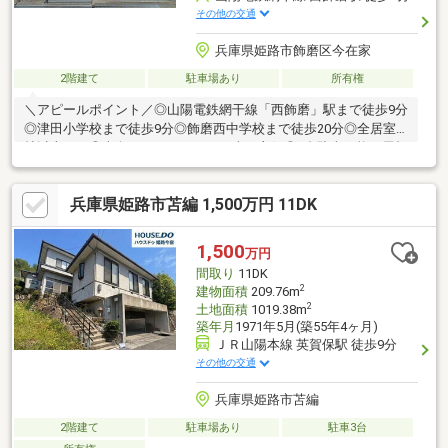
その他の交通
兵庫県姫路市飾磨区今在家
2階建て
駐車場あり
所有権
＼アピールポイント／◎山陽電鉄網干線「西飾磨」駅まで徒歩9分
◎津田小学校まで徒歩9分◎飾磨西中学校まで徒歩20分◎全居室6
帖以上あり◎南向きバルコニーで日当り良好◎1台駐車可能な屋根
付きカーポート◎生活に便利な住環境です【備考】※司法書士は
売主指定となります。※図面と現況が異なる場合は、現況を優先
兵庫県姫路市苫編 1,500万円 11DK
いたします。※所要時間は徒歩80m/分で算出しております。※本物
件は現況販売価格です。■ハウスドゥ中地南は、家を「売りた
い」「買いたい」というお客様へ、豊富で鮮度の高い情報を迅速
1,500
万円
にお届けします。ローン返済計画や家計の見直し相談も可能です
間取り
11DK
ので、ぜひご相談ください！
2
建物面積
209.76m
2
土地面積
1019.38m
築年月
1971年5月(築55年4ヶ月)
ＪＲ山陽本線 英賀保駅 徒歩9分
その他の交通
兵庫県姫路市苫編
2階建て
駐車場あり
駐車3台