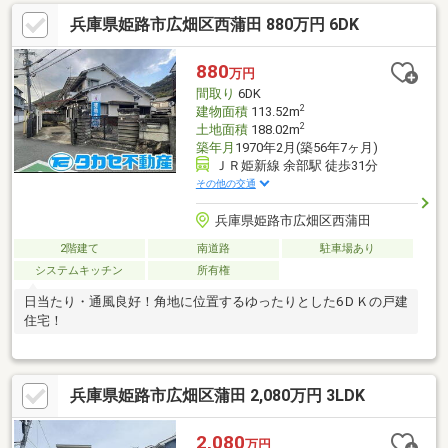
したい、とにかく綺麗にしたい、リフォームのご相談もお気軽に
兵庫県姫路市広畑区西蒲田 880万円 6DK
お申し付けください。ご要望に合わせたご提案をさせていただき
ます。
880
万円
間取り
6DK
2
建物面積
113.52m
2
土地面積
188.02m
築年月
1970年2月(築56年7ヶ月)
ＪＲ姫新線 余部駅 徒歩31分
その他の交通
兵庫県姫路市広畑区西蒲田
2階建て
南道路
駐車場あり
システムキッチン
所有権
日当たり・通風良好！角地に位置するゆったりとした6ＤＫの戸建
住宅！
兵庫県姫路市広畑区蒲田 2,080万円 3LDK
2,080
万円