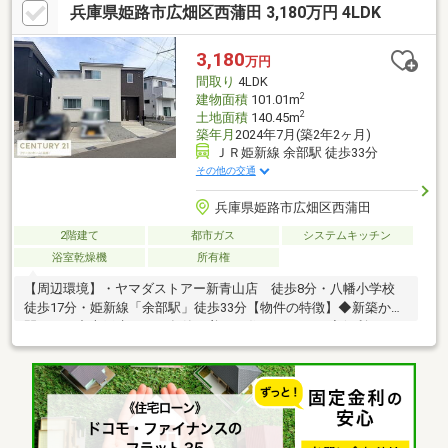
兵庫県姫路市広畑区西蒲田 3,180万円 4LDK
か？暮らしやすい周辺環境も含め、スタッフがご案内いたしま
す。お家探しの第一歩としてでも大丈夫です(^^)/お気軽にお問い
合わせ下さいね♪
3,180
万円
間取り
4LDK
2
建物面積
101.01m
2
土地面積
140.45m
築年月
2024年7月(築2年2ヶ月)
ＪＲ姫新線 余部駅 徒歩33分
その他の交通
兵庫県姫路市広畑区西蒲田
2階建て
都市ガス
システムキッチン
浴室乾燥機
所有権
【周辺環境】・ヤマダストアー新青山店 徒歩8分・八幡小学校
徒歩17分・姫新線「余部駅」徒歩33分【物件の特徴】◆新築から
間もない中古戸建！2024年築の美しい住まいです。 ◆便利なカウ
ンターキッチン完備！ ◆24時間換気システムで清潔な空間を維持
しやすいです。【世界最大級のネットワーク×地域密着センチュリ
ー21ファーストホームの強み】1.スーモに掲載されていない物件
情報も多数有！豊富な物件情報の中から、お客様に合った最適な
物件のご紹介いたします。2.多くの銀行とのネットワークを活か
し、お客様に合わせた住宅ローンプランをご提案します。