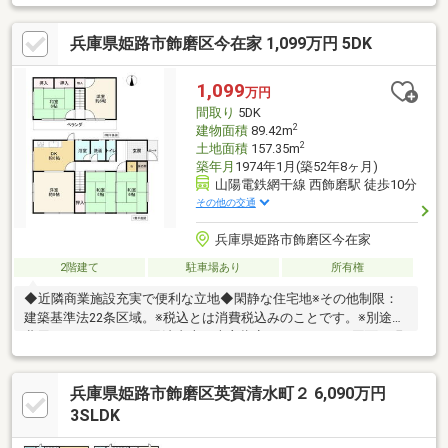
い、リフォームのご相談もお気軽にお申し付けください。ご要望
に合わせたご提案をさせていただきます。
兵庫県姫路市飾磨区今在家 1,099万円 5DK
1,099
万円
間取り
5DK
2
建物面積
89.42m
2
土地面積
157.35m
築年月
1974年1月(築52年8ヶ月)
山陽電鉄網干線 西飾磨駅 徒歩10分
その他の交通
兵庫県姫路市飾磨区今在家
2階建て
駐車場あり
所有権
◆近隣商業施設充実で便利な立地◆閑静な住宅地※その他制限：
建築基準法22条区域。※税込とは消費税込みのことです。※別途諸
費用がかかります。※司法書士は売主指定となります。※図面と現
況が異なる場合は、現況を優先いたします 私道負担は確認中
兵庫県姫路市飾磨区英賀清水町２ 6,090万円
3SLDK