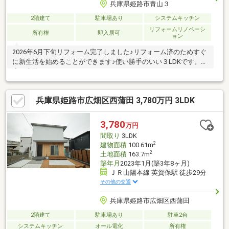
兵庫県姫路市青山３
2階建て
駐車場あり
システムキッチン
リフォームリノベーシ
所有権
即入居可
ョン
2026年6月下旬リフォーム完了しました♪リフォーム済のためすぐ
に新生活を始めることができます♪使い勝手のいい３LDKです。一
度ご内覧くださいませ！
兵庫県姫路市広畑区西蒲田 3,780万円 3LDK
3,780
万円
間取り
3LDK
2
建物面積
100.61m
2
土地面積
163.7m
築年月
2023年1月(築3年8ヶ月)
ＪＲ山陽本線 英賀保駅 徒歩29分
その他の交通
兵庫県姫路市広畑区西蒲田
2階建て
駐車場あり
駐車2台
システムキッチン
オール電化
所有権