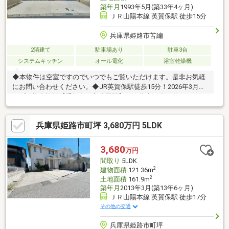
築年月
1993年5月(築33年4ヶ月)
ＪＲ山陽本線 英賀保駅 徒歩15分
兵庫県姫路市苫編
2階建て
駐車場あり
駐車3台
システムキッチン
オール電化
浴室乾燥機
◆本物件は空室ですのでいつでもご覧いただけます。是非お気軽
にお問い合わせください。◆JR英賀保駅徒歩15分！2026年3月オ
ープン複合施設【手柄山平和公園駅】まで徒歩22分（約1.7キロメ
ートル）同駅には2026年10月に『大和工業アリーナ姫路』が開業
予定！◆ウォークインクローゼット、廊下収納、キッチンのカッ
兵庫県姫路市町坪 3,680万円 5LDK
プボード、ベビーカーやゴルフバッグ、キャンプ用品等を収納し
ていただけるシューズインクローゼット等収納豊富な間取りで
す。◆その他、住宅ローンの審査のことやお支払いのこと、購入
3,680
万円
の流れや税金のことなどなんなりとご相談ください。
間取り
5LDK
2
建物面積
121.36m
2
土地面積
161.9m
築年月
2013年3月(築13年6ヶ月)
ＪＲ山陽本線 英賀保駅 徒歩17分
その他の交通
兵庫県姫路市町坪