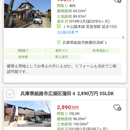
も実施。安心してスムーズに中古物件を購入できます！※詳しく
間取り
4DK
は関連リンクをご覧ください
2
建物面積
64.23m
2
土地面積
89.97m
築年月
1974年3月(築52年6ヶ月)
ＪＲ山陽本線 英賀保駅 徒歩12分
その他の交通
兵庫県姫路市飾磨区高町１
2階建て
都市ガス
駐車場あり
所有権
即入居可
建替え用地としてお考えの方にもぜひ。リフォームも当社でご相
談可能です。
兵庫県姫路市広畑区蒲田４ 2,890万円 3SLDK
2,890
万円
間取り
3SLDK
2
建物面積
96.05m
2
土地面積
150.05m
築年月
2023年2月(築3年7ヶ月)