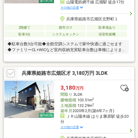
山陽電鉄網干線 広畑駅 徒歩17分
その他の交通
兵庫県姫路市広畑区北野町１
2階建て
都市ガス
駐車場あり
駐車3台
システムキッチン
浴室乾燥機
◆駐車台数3台可能◆全館空調システムで家中快適に過ごせます
◆ファミリーCL+WICなど室内収納充実駐車台数は車種によりま
す。カーポート付♪ここを少し手直ししたい、とにかく綺麗にした
い、リフォームのご相談もお気軽にお申し付けください。ご要望
に合わせたご提案をさせていただきます。
兵庫県姫路市広畑区才 3,180万円 3LDK
3,180
万円
間取り
3LDK
2
建物面積
103.51m
2
土地面積
132.29m
築年月
2020年2月(築6年7ヶ月)
ＪＲ山陽本線 はりま勝原駅 徒歩20
分
その他の交通