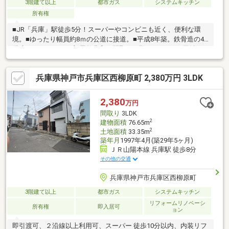
3階建て以上
都市ガス
システムキッチン
所有権
■JR「兵庫」駅徒歩5分！スーパーやコンビニも近く、便利な環
境。■ゆったり幅員約8ｍの公道に接道。■平成8年築。鉄骨造の4
階建て、7DK＋4Sの部屋数豊富な間取！■現況のままで、民泊や
ゲストハウスとして活用できます！■令和3年に内装リフォーム履
歴有。■屋根付き車庫有。■内覧ご希望の方は、お気軽にお問い合
兵庫県神戸市兵庫区西柳原町 2,380万円 3LDK
わせくださいませ！＜周辺環境＞・兵庫大開小学校…徒歩6分・兵
庫中学校…徒歩9分・羽坂保育所…徒歩3分・モーツァルト兵庫こど
も園…徒歩8分・関西スーパー兵庫店…徒歩3分・コーヨー兵庫店…
2,380
万円
徒歩9分・サンディ兵庫駅前店…徒歩7分・セブンイレブン…徒歩3
間取り
3LDK
分
2
建物面積
76.65m
2
土地面積
33.35m
築年月
1997年4月(築29年5ヶ月)
ＪＲ山陽本線 兵庫駅 徒歩8分
その他の交通
兵庫県神戸市兵庫区西柳原町
3階建て以上
都市ガス
システムキッチン
リフォームリノベーシ
所有権
即入居可
ョン
即引渡可、２沿線以上利用可、スーパー 徒歩10分以内、内装リフ