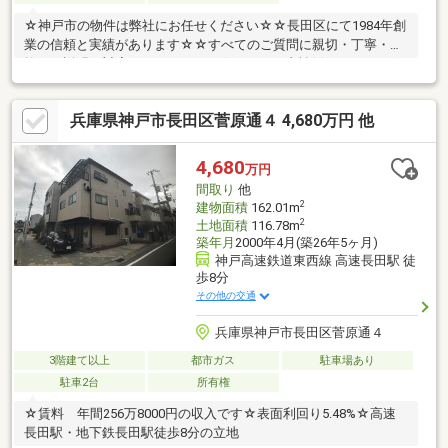
☆神戸市の物件は弊社にお任せください☆☆長田区にて1984年創
業の信頼と実績があります☆☆すべてのご質問に親切・丁寧・柔
軟にご説明・対応させて頂きます☆月々のお支払例やオススメポ
イントはこちら↓↓↓■月々のお支払い例■〇2380万円借入・35年ロ
ーン・金利１％の場合◎月々約67183円でお住まい頂けます♪是非
兵庫県神戸市長田区菅原通４ 4,680万円 他
今の賃料と比べてみて下さい♪■おすすめポイント■〇内装フルリ
フォーム〇ファミリークローゼット有○キッチン横にパントリー
完備〇窓が多くて開放的■周辺環境■○兵庫大開小学校○兵庫中学校
4,680
万円
間取り
他
2
建物面積
162.01m
2
土地面積
116.78m
築年月
2000年4月(築26年5ヶ月)
神戸高速鉄道東西線 高速長田駅 徒
歩8分
その他の交通
兵庫県神戸市長田区菅原通４
3階建て以上
都市ガス
駐車場あり
駐車2台
所有権
☆賃料 年間256万8000円の収入です☆表面利回り5.48%☆高速
長田駅・地下鉄長田駅徒歩8分の立地