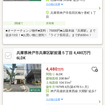
その他の交通
兵庫県神戸市長田区梅ケ香町１丁
目
2階建て
所有権
■オーナーチェンジ物件■賃料：75000円■山陽本線『兵庫駅』まで
徒歩13分！■お買い物に便利！『ライフ長田店』まで約650ｍ！
兵庫県神戸市兵庫区駅前通５丁目 4,480万円
6LDK
4,480
万円
間取り
6LDK
2
建物面積
208.8m
2
土地面積
104.51m
築年月
1979年4月(築47年5ヶ月)
神戸高速鉄道東西線 大開駅 徒歩7
分
その他の交通