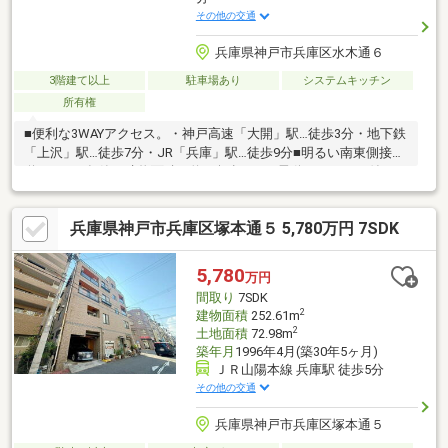
その他の交通
兵庫県神戸市兵庫区水木通６
3階建て以上
駐車場あり
システムキッチン
所有権
■便利な3WAYアクセス。・神戸高速「大開」駅…徒歩3分・地下鉄
「上沢」駅…徒歩7分・JR「兵庫」駅…徒歩9分■明るい南東側接
道！■1996年築、建物面積は約41坪超え！■電動シャッター付きの
ビルトインガレージ！■1階の事務所（倉庫）にはミニキッチンと
トイレ付！■パントリーやWICなど、収納スペースも豊富。■2階に
兵庫県神戸市兵庫区塚本通５ 5,780万円 7SDK
リビングと水回りが集まる生活同線良好な間取り！■リフォーム
もシーズにお任せください！＜その他周辺環境＞・市立兵庫大開
小学校…徒歩5分・市立兵庫中学校…徒歩11分・モーツァルトりた
5,780
万円
保育園…徒歩7分・関西スーパー…徒歩3分・セブンイレブン…徒歩
間取り
7SDK
5分
2
建物面積
252.61m
2
土地面積
72.98m
築年月
1996年4月(築30年5ヶ月)
ＪＲ山陽本線 兵庫駅 徒歩5分
その他の交通
兵庫県神戸市兵庫区塚本通５