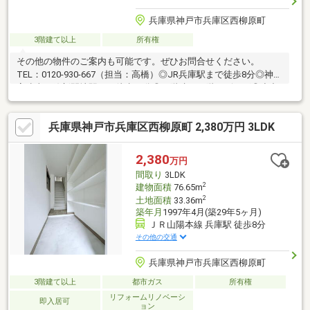
兵庫県神戸市兵庫区西柳原町
3階建て以上
所有権
その他の物件のご案内も可能です。ぜひお問合せください。
TEL：0120-930-667（担当：高橋）◎JR兵庫駅まで徒歩8分◎神戸
高速東西線新開地駅まで徒歩10分◎３階建・２階リビング◎小中
学校まで徒歩8分以内■住宅ローンについてのご提案■弊社は【お
客様から住宅ローンあっせん手数料を頂いておりません！！】フ
兵庫県神戸市兵庫区西柳原町 2,380万円 3LDK
ルローンをご希望の方、勤続年数の短い方、自営業の方、外国籍
の方、また現在の他の借入れが気になる方、どんなお悩みもご相
談下さい。提携銀行がたくさんございます。無理のない資金計画
2,380
万円
をご提案させていただきますので、お気軽にご相談ください。
間取り
3LDK
2
建物面積
76.65m
2
土地面積
33.36m
築年月
1997年4月(築29年5ヶ月)
ＪＲ山陽本線 兵庫駅 徒歩8分
その他の交通
兵庫県神戸市兵庫区西柳原町
3階建て以上
都市ガス
所有権
リフォームリノベーシ
即入居可
ョン