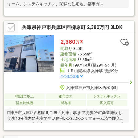
ォーム、システムキッチン、閑静な住宅地、都市ガス
兵庫県神戸市兵庫区西柳原町 2,380万円 3LDK
2,380
万円
間取り
3LDK
2
建物面積
76.65m
2
土地面積
33.35m
築年月
1997年4月(築29年5ヶ月)
ＪＲ山陽本線 兵庫駅 徒歩9分
その他の交通
兵庫県神戸市兵庫区西柳原町
3階建て以上
都市ガス
システムキッチン
浴室乾燥機
所有権
即入居可
□神戸市兵庫区西柳原町□JR「兵庫」駅まで徒歩9分□商業施設も
徒歩10分圏内に充実で生活便利♪◇3LDK◇リフォーム済で即入居
いただけます◇全室フローリング◇キッチンにパントリーあり◇
浴室暖房乾燥機・食器洗乾燥機完備サンディ…徒歩6分（約450
ｍ）スーパーマルハチ…徒歩6分（約400ｍ）兵庫大開小学校…徒歩