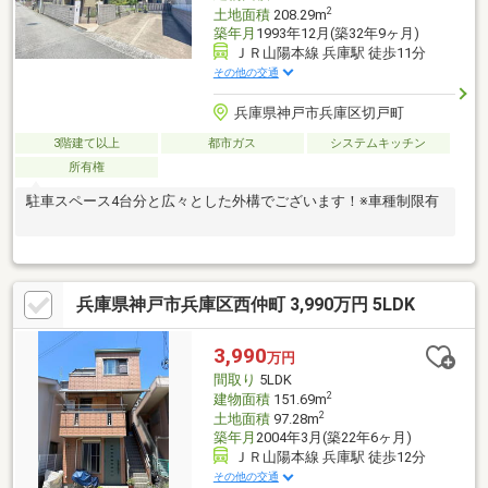
2
土地面積
208.29m
築年月
1993年12月(築32年9ヶ月)
ＪＲ山陽本線 兵庫駅 徒歩11分
その他の交通
兵庫県神戸市兵庫区切戸町
3階建て以上
都市ガス
システムキッチン
所有権
駐車スペース4台分と広々とした外構でございます！※車種制限有
兵庫県神戸市兵庫区西仲町 3,990万円 5LDK
3,990
万円
間取り
5LDK
2
建物面積
151.69m
2
土地面積
97.28m
築年月
2004年3月(築22年6ヶ月)
ＪＲ山陽本線 兵庫駅 徒歩12分
その他の交通