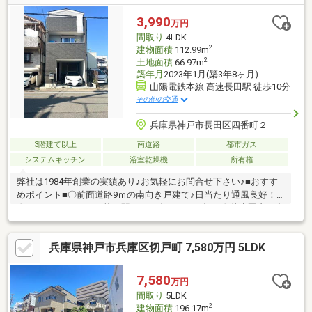
3,990
万円
間取り
4LDK
2
建物面積
112.99m
2
土地面積
66.97m
築年月
2023年1月(築3年8ヶ月)
山陽電鉄本線 高速長田駅 徒歩10分
その他の交通
兵庫県神戸市長田区四番町２
3階建て以上
南道路
都市ガス
システムキッチン
浴室乾燥機
所有権
弊社は1984年創業の実績あり♪お気軽にお問合せ下さい♪■おすす
めポイント■〇前面道路9ｍの南向き戸建て♪日当たり通風良好！
〇3ＷＡＹアクセス可能！駅までの道のりも平坦！〇徒歩圏内に商
業施設多数あり生活の利便良好♪〇駐車場1台駐車可能！〇各階収
納充実！■周辺環境■○室内小学校○丸山中学校
兵庫県神戸市兵庫区切戸町 7,580万円 5LDK
7,580
万円
間取り
5LDK
2
建物面積
196.17m