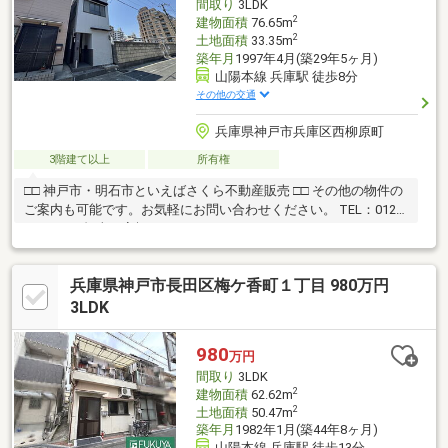
間取り
3LDK
2
建物面積
76.65m
2
土地面積
33.35m
築年月
1997年4月(築29年5ヶ月)
山陽本線 兵庫駅 徒歩8分
その他の交通
兵庫県神戸市兵庫区西柳原町
3階建て以上
所有権
□□ 神戸市・明石市といえばさくら不動産販売 □□ その他の物件の
ご案内も可能です。お気軽にお問い合わせください。 TEL：0120-
930-667（担当：高橋）
兵庫県神戸市長田区梅ケ香町１丁目 980万円
3LDK
980
万円
間取り
3LDK
2
建物面積
62.62m
2
土地面積
50.47m
築年月
1982年1月(築44年8ヶ月)
山陽本線 兵庫駅 徒歩13分