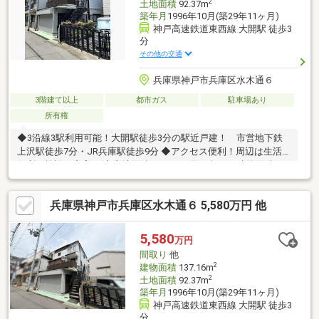
2
土地面積
92.37m
築年月
1996年10月(築29年11ヶ月)
神戸高速鉄道東西線 大開駅 徒歩3
分
その他の交通
兵庫県神戸市兵庫区水木通６
3階建て以上
都市ガス
駐車場あり
所有権
◆3沿線3駅利用可能！大開駅徒歩3分の駅近戸建！ 市営地下鉄
上沢駅徒歩7分・JR兵庫駅徒歩9分 ◆アクセス便利！周辺は生活
便利な施設が充実！ ◆土地面積92.37㎡（約28坪）、建物面積
137.16㎡（約41坪） ◆1階事務所（倉庫）付住宅！住居利用も可
能（ミニキッチン・トイレあり） アウトドア・登山・スキー用
兵庫県神戸市兵庫区水木通６ 5,580万円 他
品などの大型収納または趣味の場や 愛車やバイクメンテ、DIYの
作業場としても最適です！ ◆ビルトインガレージ（電動シャッタ
ー） ハイルーフ車駐車可能！ ◆パントリー、約2.5帖のWCL、
5,580
万円
屋根裏収納など収納豊富！◆兵庫大開小学校・兵庫中学校※１
間取り
他
階・２階未登記部分あり
2
建物面積
137.16m
2
土地面積
92.37m
築年月
1996年10月(築29年11ヶ月)
神戸高速鉄道東西線 大開駅 徒歩3
分