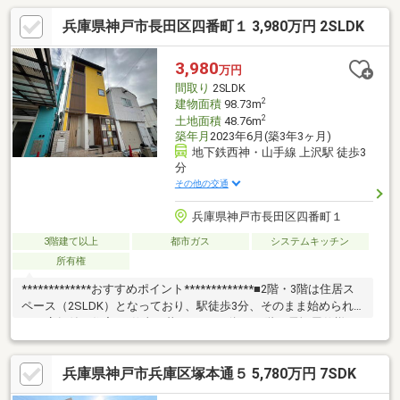
兵庫県神戸市長田区四番町１ 3,980万円 2SLDK
3,980
万円
間取り
2SLDK
2
建物面積
98.73m
2
土地面積
48.76m
築年月
2023年6月(築3年3ヶ月)
地下鉄西神・山手線 上沢駅 徒歩3
分
その他の交通
兵庫県神戸市長田区四番町１
3階建て以上
都市ガス
システムキッチン
所有権
*************おすすめポイント*************■2階・3階は住居ス
ペース（2SLDK）となっており、駅徒歩3分、そのまま始められ
る。店舗付き住宅で“仕事と暮らし”を一体に■1階は居酒屋仕様の
店舗空間（厨房・個室・カウンター席）を備え、設備が整ってお
り、そのまま飲食店として活用可能。
兵庫県神戸市兵庫区塚本通５ 5,780万円 7SDK