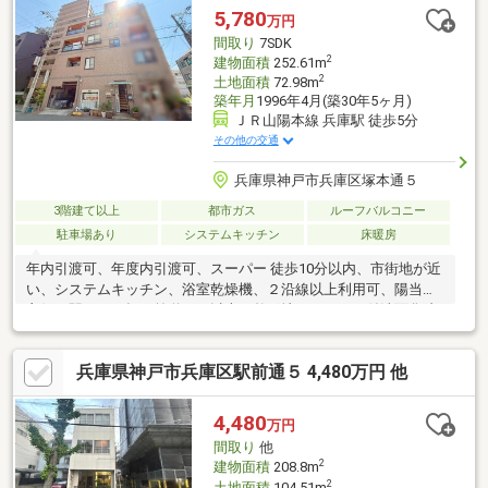
5,780
万円
間取り
7SDK
2
建物面積
252.61m
2
土地面積
72.98m
築年月
1996年4月(築30年5ヶ月)
ＪＲ山陽本線 兵庫駅 徒歩5分
その他の交通
兵庫県神戸市兵庫区塚本通５
3階建て以上
都市ガス
ルーフバルコニー
駐車場あり
システムキッチン
床暖房
年内引渡可、年度内引渡可、スーパー 徒歩10分以内、市街地が近
い、システムキッチン、浴室乾燥機、２沿線以上利用可、陽当り
良好、駅まで平坦、前道６ｍ以上、整形地、シャワー付洗面化粧
台、トイレ２ヶ所、床下収納、浴室に窓、ＴＶモニタ付インター
ホン、都市近郊、通風良好、全居室フローリング、眺望良好、ウ
兵庫県神戸市兵庫区駅前通５ 4,480万円 他
ォークインクローゼット、ＩＨクッキングヒーター、３階建以
上、都市ガス、ジェットバス、BS・CS・CATV、小学校 徒歩10分
以内、ルーフバルコニー、平坦地、２世帯住宅、屋根裏収納、床
4,480
万円
暖房、屋上、納戸、整備された歩道、ビルトインガレージ
間取り
他
2
建物面積
208.8m
2
土地面積
104.51m