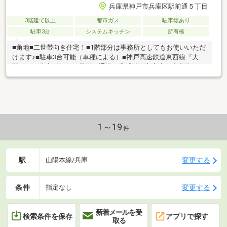
兵庫県神戸市兵庫区駅前通５丁目
3階建て以上
都市ガス
駐車場あり
駐車3台
システムキッチン
所有権
■角地■二世帯向き住宅！■1階部分は事務所としてもお使いいただ
けます♪■駐車3台可能（車種による）■神戸高速鉄道東西線『大開
駅』まで徒歩7分！■お子様の通学に◎『神戸市立水木小学校』ま
で約350ｍ！
1～19
件
駅
変更する
山陽本線/兵庫
条件
変更する
指定なし
新着メールを受
検索条件を保存
アプリで探す
取る