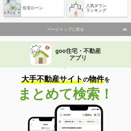
人気タウン
住宅ローン
ランキング
ページトップに戻る
goo住宅・不動産
アプリ
大手不動産サイト
物件
の
を
まとめて検索！