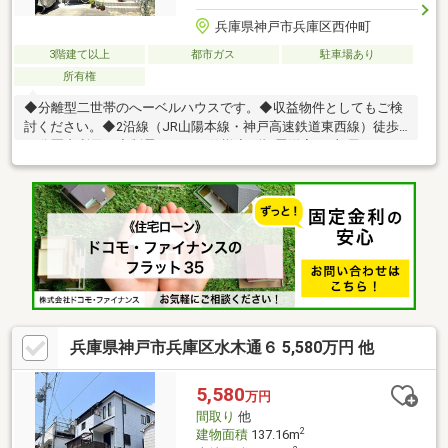
兵庫県神戸市兵庫区西仲町
3階建て以上
都市ガス
駐車場あり
所有権
◆分離型二世帯のへーベルハウスです。◆収益物件としてもご検
討ください。◆2沿線（JR山陽本線・神戸高速鉄道東西線）徒歩
15分圏内利用可◆制震フレーム仕様◆3階9畳洋室は2部屋にリフ
ォーム可能＼ストックヘーベルハウスのおすすめポイント／①60
年以上耐用の構造躯体②耐火・断熱・耐久・遮音・調湿に優れた
ALCコンクリート＝ヘーベルを使用③リフォームしやすい設計対
応性④明確なメンテナンスプログラム⑤旭化成ホームズによる
60年無償定期点検も継承
兵庫県神戸市兵庫区水木通６ 5,580万円 他
5,580
万円
間取り
他
2
建物面積
137.16m