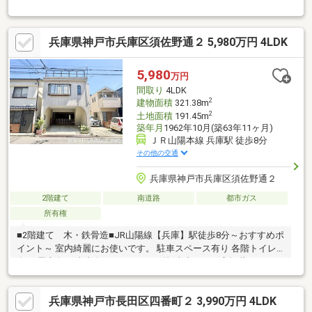
兵庫県神戸市兵庫区須佐野通２ 5,980万円 4LDK
5,980
万円
間取り
4LDK
2
建物面積
321.38m
2
土地面積
191.45m
築年月
1962年10月(築63年11ヶ月)
ＪＲ山陽本線 兵庫駅 徒歩8分
その他の交通
兵庫県神戸市兵庫区須佐野通２
2階建て
南道路
都市ガス
所有権
■2階建て 木・鉄骨造■JR山陽線【兵庫】駅徒歩8分～おすすめポ
イント～ 室内綺麗にお使いです。 駐車スペース有り 各階トイレ
有り 屋上有り 南東向きバルコニー《担当者より一言》些細なこと
でも構いませんので、気になる点などございましたらいつでもお
気軽にお問合せください。本物件の詳細および内覧のご希望は、
兵庫県神戸市長田区四番町２ 3,990万円 4LDK
担当：浅田までお気軽にお問い合わせ下さいませ。