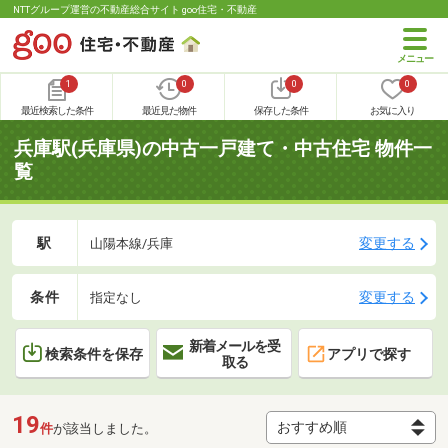
NTTグループ運営の不動産総合サイト goo住宅・不動産
1
0
0
0
最近検索した条件
最近見た物件
保存した条件
お気に入り
兵庫駅(兵庫県)の中古一戸建て・中古住宅 物件一
覧
駅
変更する
山陽本線/兵庫
条件
変更する
指定なし
新着メールを受
検索条件を保存
アプリで探す
取る
19
件
が該当しました。