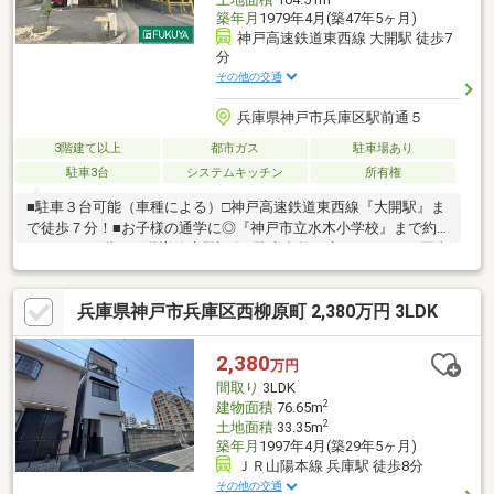
築年月
1979年4月(築47年5ヶ月)
神戸高速鉄道東西線 大開駅 徒歩7
分
その他の交通
兵庫県神戸市兵庫区駅前通５
3階建て以上
都市ガス
駐車場あり
駐車3台
システムキッチン
所有権
■駐車３台可能（車種による）□神戸高速鉄道東西線『大開駅』ま
で徒歩７分！■お子様の通学に◎『神戸市立水木小学校』まで約
350ｍ！※２階、３階増築未登記有※駐車台数は車種による。※写真
中の家具等の調度品は売買対象に含まれません。※１階登記部分
に車庫スペース27.45㎡含む※３階和室部分、間仕切りを取れば和
兵庫県神戸市兵庫区西柳原町 2,380万円 3LDK
室１２帖になります。◆ お家さがしの段取りを知りたい◆ご検討
からご契約までの一連の流れをご説明します。初めての住まい購
入のご参考にしてください♪
2,380
万円
間取り
3LDK
2
建物面積
76.65m
2
土地面積
33.35m
築年月
1997年4月(築29年5ヶ月)
ＪＲ山陽本線 兵庫駅 徒歩8分
その他の交通