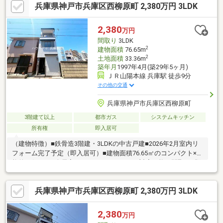
兵庫県神戸市兵庫区西柳原町 2,380万円 3LDK
7分（約550ｍ）兵庫中学校…徒歩5分（約400ｍ）
2,380
万円
間取り
3LDK
2
建物面積
76.65m
2
土地面積
33.36m
築年月
1997年4月(築29年5ヶ月)
ＪＲ山陽本線 兵庫駅 徒歩9分
その他の交通
兵庫県神戸市兵庫区西柳原町
3階建て以上
都市ガス
システムキッチン
所有権
即入居可
（建物特徴）■鉄骨造3階建・3LDKの中古戸建■2026年2月室内リ
フォーム完了予定（即入居可）■建物面積76.65㎡のコンパクト×機
能的な住まい■全居室ありでファミリーにも対応可能な間取り■既
存住宅かし保険5年付きで安心の住まい■近隣商業地域につき生活
利便施設充実（立地）■JR山陽本線「兵庫」駅 徒歩8分■神戸高速
兵庫県神戸市兵庫区西柳原町 2,380万円 3LDK
東西線「新開地」駅 徒歩10分■神戸高速東西線「大開」駅 徒歩13
分■複数路線利用可能で三宮・大阪方面へもアクセス良好■駅徒歩
圏×フラットアプローチの利便性の高い立地■通勤・通学・買物す
2,380
万円
べてが揃う都市型住環境