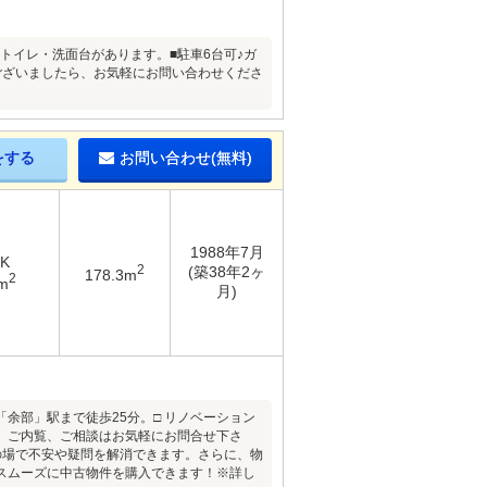
にもトイレ・洗面台があります。■駐車6台可♪ガ
ございましたら、お気軽にお問い合わせくださ
をする
お問い合わせ(無料)
1988年7月
DK
2
(築38年2ヶ
178.3m
2
m
月)
線「余部」駅まで徒歩25分。□ リノベーション
。ご内覧、ご相談はお気軽にお問合せ下さ
の場で不安や疑問を解消できます。さらに、物
スムーズに中古物件を購入できます！※詳し