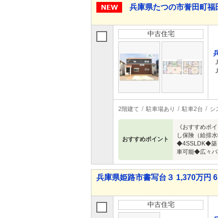
兵庫県たつの市誉田町福田 2
中古住宅
2階建て
駐車場あり
駐車2台
シ
《おすすめポイ
し保険（給排水
おすすめポイント
◆4SSLDK
車可能◆広々バ
兵庫県姫路市書写台３ 1,370万円 6
中古住宅