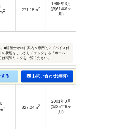
1965年3月
K
2
(築61年6ヶ
271.15m
2
9m
月)
い。■建築士が物件案内＆専門的アドバイス付
件の状態をしっかりチェックする『ホームイ
くは関連リンクをご覧ください。
をする
お問い合わせ(無料)
2001年3月
K
2
(築25年6ヶ
827.24m
2
7m
月)