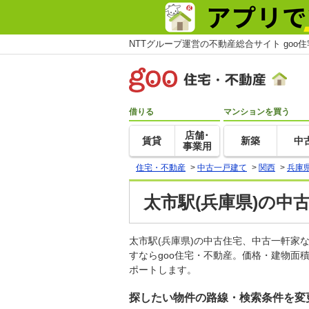
NTTグループ運営の不動産総合サイト goo
借りる
マンションを買う
店舗･
賃貸
新築
中
事業用
住宅・不動産
>
中古一戸建て
>
関西
>
兵庫
太市駅(兵庫県)の中
太市駅(兵庫県)の中古住宅、中古一軒
すならgoo住宅・不動産。価格・建物面
ポートします。
探したい物件の路線・検索条件を変