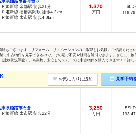
兵庫県姫路市書写台３
1,370
ＪＲ姫新線 余部駅 徒歩21分
6LD
ＪＲ姫新線 播磨高岡駅 徒歩4.2km
万円
118.7
ＪＲ姫新線 太市駅 徒歩4.8km
箇所もございます。リフォーム、リノベーションのご希望もお気軽にご相談くださ
緒に中古物件を見学できるので、その場で不安や疑問を解消できます。さらに、物
（建物状況調査）』も実施。安心してスムーズに中古物件を購入できます！※詳し
DK
見学予約
お気に入りに追加
3,250
兵庫県姫路市石倉
5SLD
ＪＲ姫新線 太市駅 徒歩22分
万円
193.4