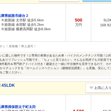
兵庫県姫路市緑台２
500
ＪＲ姫新線 太市駅 徒歩5.6km
5LD
ＪＲ姫新線 余部駅 徒歩5.2km
万円
168.9
ＪＲ姫新線 播磨高岡駅 徒歩8.0km
チン
所有権
即入居可
ョンに適した物件です！□ 専用の車庫があるため車・バイクのメンテナンス可能！□ 
室もありリフレッシュ可能です。「ちょっと見てみたい」そんなお気持でも大歓迎で
物件案内＆専門的アドバイス付き！建築士と一緒に中古物件を見学できるので、そ
かりチェックする『ホームインスペクション（建物状況調査）』も実施。安心して
をご覧ください。
4SLDK
お気に入
兵庫県揖保郡太子町太田