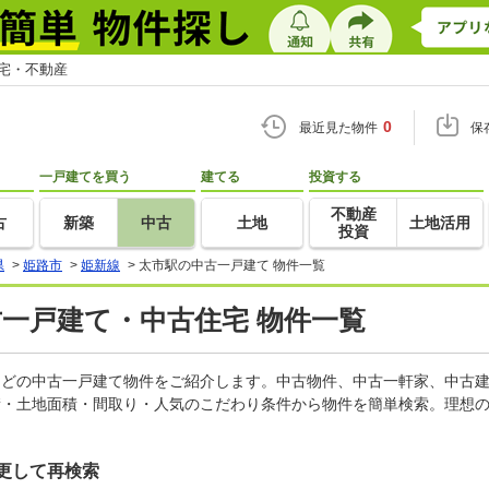
住宅・不動産
0
最近見た物件
保
一戸建てを買う
建てる
投資する
不動産
古
新築
中古
土地
土地活用
投資
県
>
姫路市
>
姫新線
>
太市駅の中古一戸建て 物件一覧
古一戸建て・中古住宅 物件一覧
家などの中古一戸建て物件をご紹介します。中古物件、中古一軒家、中古
積・土地面積・間取り・人気のこだわり条件から物件を簡単検索。理想の
更して再検索