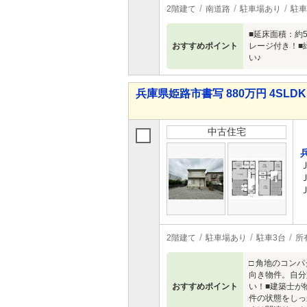
2階建て
南道路
駐車場あり
駐車
■延床面積：約
おすすめポイント
レージ付き！■
い♪
兵庫県姫路市書写 880万円 4SLDK
中古住宅
2階建て
駐車場あり
駐車3台
所
□ 角地のコンパ
向き物件。自分
おすすめポイント
い！■建築士が
件の状態をしっ