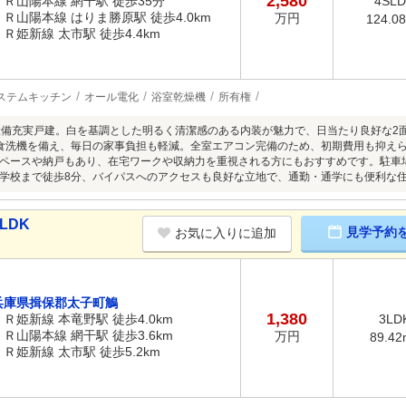
2,580
ＪＲ山陽本線 網干駅 徒歩35分
4SL
ＪＲ山陽本線 はりま勝原駅 徒歩4.0km
万円
124.0
ＪＲ姫新線 太市駅 徒歩4.4km
ステムキッチン
オール電化
浴室乾燥機
所有権
設備充実戸建。白を基調とした明るく清潔感のある内装が魅力で、日当たり良好な2
は食洗機を備え、毎日の家事負担も軽減。全室エアコン完備のため、初期費用も抑え
ペースや納戸もあり、在宅ワークや収納力を重視される方にもおすすめです。駐車
学校まで徒歩8分、バイパスへのアクセスも良好な立地で、通勤・通学にも便利な
LDK
見学予約
お気に入りに追加
兵庫県揖保郡太子町鵤
1,380
ＪＲ姫新線 本竜野駅 徒歩4.0km
3LD
ＪＲ山陽本線 網干駅 徒歩3.6km
万円
89.42
ＪＲ姫新線 太市駅 徒歩5.2km