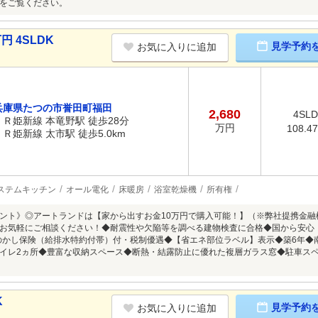
をご覧ください。
円 4SLDK
見学予約
お気に入りに追加
兵庫県たつの市誉田町福田
2,680
4SL
ＪＲ姫新線 本竜野駅 徒歩28分
万円
108.4
ＪＲ姫新線 太市駅 徒歩5.0km
ステムキッチン
オール電化
床暖房
浴室乾燥機
所有権
ント》◎アートランドは【家から出すお金10万円で購入可能！】（※弊社提携金
お気軽にご相談ください！◆耐震性や欠陥等を調べる建物検査に合格◆国から安心
円のかし保険（給排水特約付帯）付・税制優遇◆【省エネ部位ラベル】表示◆築6年◆
イレ2ヵ所◆豊富な収納スペース◆断熱・結露防止に優れた複層ガラス窓◆駐車ス
K
見学予約
お気に入りに追加