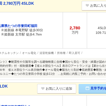
,780万円 4SLDK
お気に入
兵庫県たつの市誉田町福田
2,780
4SL
ＪＲ姫新線 本竜野駅 徒歩30分
万円
109.7
ＪＲ姫新線 太市駅 徒歩4.7km
ステムキッチン
オール電化
浴室乾燥機
所有権
即入居可
ント》◆耐震性や欠陥等を調べる建物検査に合格◆国から安心・安全・綺麗が認められ
特約付帯）付・税制優遇◆【省エネ部位ラベル】表示◎アートランドは【家から出す
◆築８年 省エネ部位ラベル表示物件◆オール電化◆陽当たり良好◆収納豊富◆断熱・
ルコニー◆たつの市立誉田小学校 徒歩11分 …お気軽に内覧ご予約・お問い合わせ
LDK
見学予約
お気に入りに追加