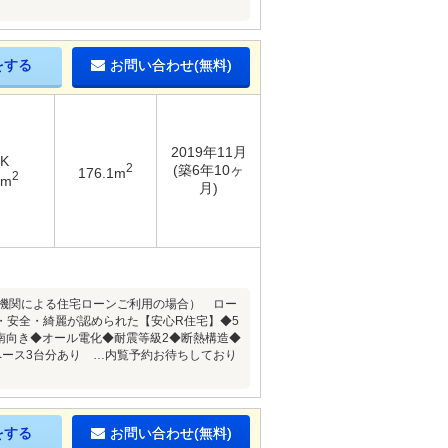
をする
お問い合わせ(無料)
2019年11月
DK
2
(築6年10ヶ
176.1m
2
7m
月)
融機関による住宅ローンご利用の場合） ロー
・安全・綺麗が認められた【安心R住宅】◆5
南向き◆オール電化◆耐震等級2◆断熱構造◆
ペース3台分あり …内覧予約お待ちしており
をする
お問い合わせ(無料)