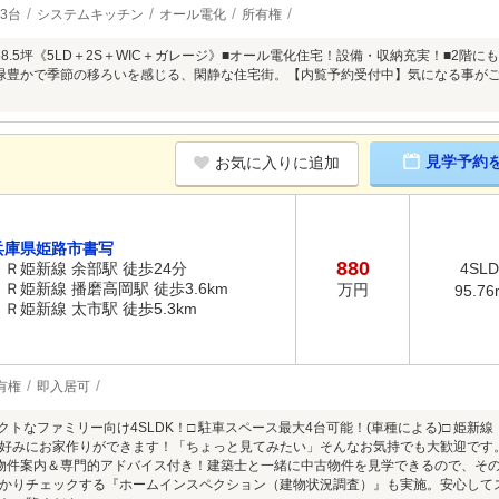
3台
システムキッチン
オール電化
所有権
58.5坪《5LD＋2S＋WIC＋ガレージ》■オール電化住宅！設備・収納充実！■2階
緑豊かで季節の移ろいを感じる、閑静な住宅街。【内覧予約受付中】気になる事が
見学予約
お気に入りに追加
兵庫県姫路市書写
880
ＪＲ姫新線 余部駅 徒歩24分
4SL
ＪＲ姫新線 播磨高岡駅 徒歩3.6km
万円
95.76
ＪＲ姫新線 太市駅 徒歩5.3km
有権
即入居可
クトなファミリー向け4SLDK！□ 駐車スペース最大4台可能！(車種による)□ 姫新
好みにお家作りができます！「ちょっと見てみたい」そんなお気持でも大歓迎です
物件案内＆専門的アドバイス付き！建築士と一緒に中古物件を見学できるので、そ
かりチェックする『ホームインスペクション（建物状況調査）』も実施。安心して