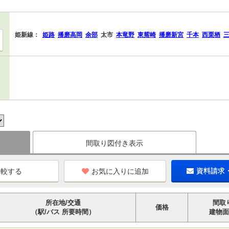
姫新線：
姫路
播磨高岡
余部
太市
本竜野
東觜崎
播磨新宮
千本
西栗栖
間取り図付き表示
お気に入りに追加
資料請求
所在地/交通
間取
価格
（駅/バス 所要時間）
建物面