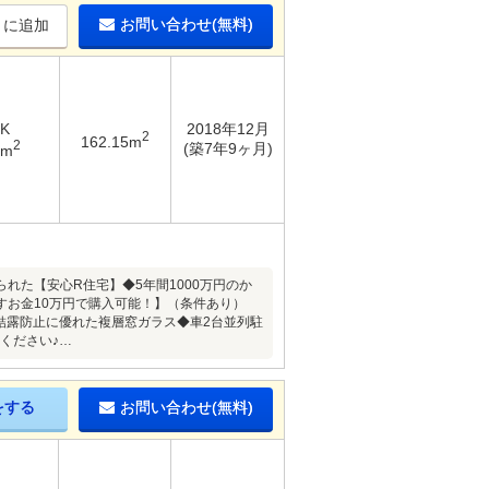
お問い合わせ(無料)
りに追加
DK
2018年12月
2
162.15m
2
(築7年9ヶ月)
1m
た【安心R住宅】◆5年間1000万円のか
お金10万円で購入可能！】（条件あり）
結露防止に優れた複層窓ガラス◆車2台並列駐
ください♪…
をする
お問い合わせ(無料)