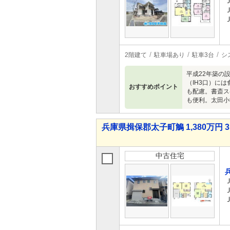
2階建て
駐車場あり
駐車3台
シ
平成22年築の
（IH3口）に
おすすめポイント
も配慮。書斎ス
も便利。太田小
兵庫県揖保郡太子町鵤 1,380万円 3
中古住宅