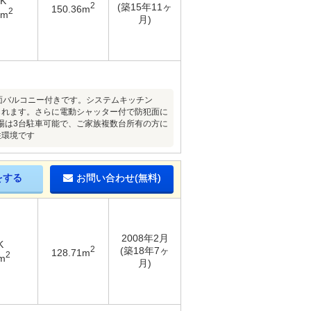
DK
2
(築15年11ヶ
150.36m
2
8m
月)
面バルコニー付きです。システムキッチン
られます。さらに電動シャッター付で防犯面に
場は3台駐車可能で、ご家族複数台所有の方に
住環境です
をする
お問い合わせ(無料)
2008年2月
K
2
(築18年7ヶ
128.71m
2
m
月)