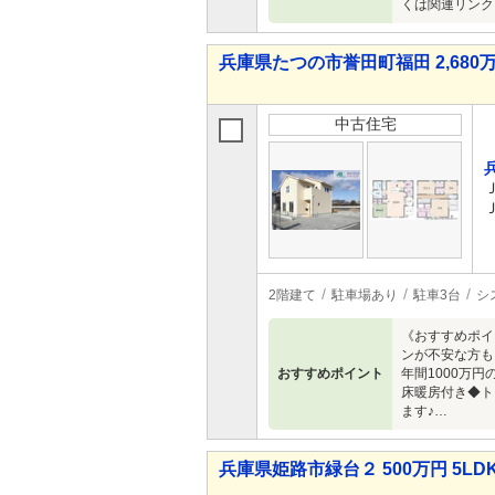
くは関連リンク
兵庫県たつの市誉田町福田 2,680万
中古住宅
2階建て
駐車場あり
駐車3台
シ
《おすすめポイ
ンが不安な方も
おすすめポイント
年間1000万
床暖房付き◆ト
ます♪…
兵庫県姫路市緑台２ 500万円 5LD