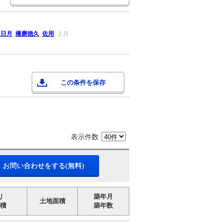
三日月
播磨徳久
佐用
上月
この条件を保存
表示件数
・お問い合わせをする(無料)
り
築年月
土地面積
積
築年数