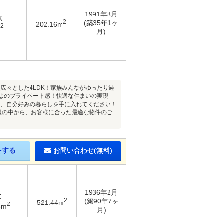
1991年8月
K
2
(築35年1ヶ
202.16m
2
m
月)
広々とした4LDK！家族みんながゆったり過
ではのプライベート感！快適な住まいの実現
て、自分好みの暮らしを手に入れてください！
報の中から、お客様に合った最適な物件のご
をする
お問い合わせ(無料)
1936年2月
K
2
(築90年7ヶ
521.44m
2
3m
月)