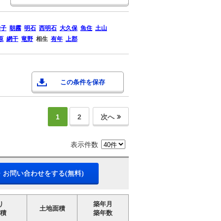
舞子
朝霧
明石
西明石
大久保
魚住
土山
原
網干
竜野
相生
有年
上郡
この条件を保存
1
2
次へ
表示件数
・お問い合わせをする(無料)
り
築年月
土地面積
積
築年数