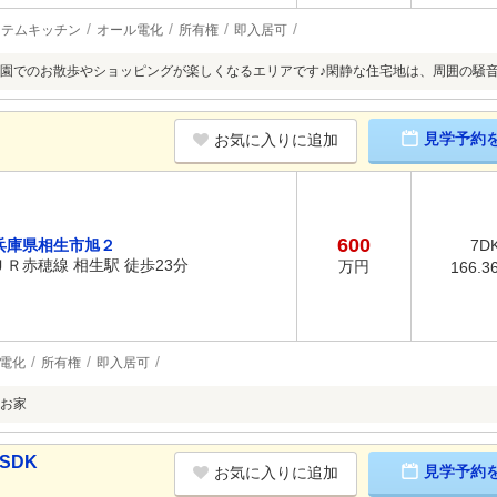
ステムキッチン
オール電化
所有権
即入居可
園でのお散歩やショッピングが楽しくなるエリアです♪閑静な住宅地は、周囲の騒音
見学予約
お気に入りに追加
600
兵庫県相生市旭２
7D
ＪＲ赤穂線 相生駅 徒歩23分
万円
166.3
電化
所有権
即入居可
なお家
SDK
見学予約
お気に入りに追加