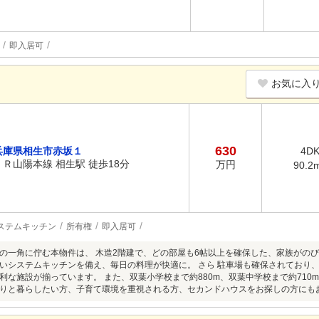
即入居可
お気に入
630
兵庫県相生市赤坂１
4D
ＪＲ山陽本線 相生駅 徒歩18分
万円
90.2
ステムキッチン
所有権
即入居可
の一角に佇む本物件は、 木造2階建で、どの部屋も6帖以上を確保した、家族がのび
いシステムキッチンを備え、毎日の料理が快適に。 さら 駐車場も確保されており
利な施設が揃っています。 また、双葉小学校まで約880m、双葉中学校まで約710
りと暮らしたい方、子育て環境を重視される方、セカンドハウスをお探しの方にも