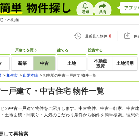
住宅・不動産
0
最近見た物件
保
一戸建てを買う
建てる
投資する
不動産
古
新築
中古
土地
土地活用
投資
県
>
相生市
>
山陽本線
>
相生駅の中古一戸建て 物件一覧
古一戸建て・中古住宅 物件一覧
家などの中古一戸建て物件をご紹介します。中古物件、中古一軒家、中古
積・土地面積・間取り・人気のこだわり条件から物件を簡単検索。理想の
更して再検索