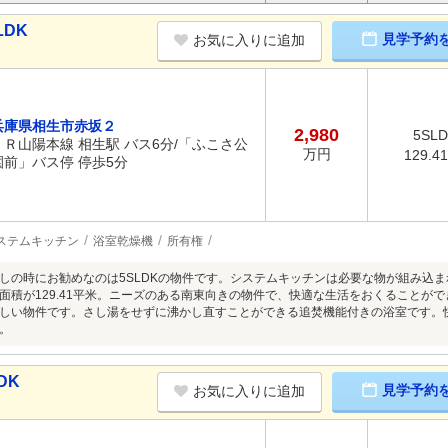
LDK
見学予約
お気に入りに追加
兵庫県相生市赤坂２
2,980
5SL
ＪＲ山陽本線 相生駅 バス6分/「ふこさ公
万円
129.4
園前」バス停 停歩5分
ステムキッチン
浴室乾燥機
所有権
しの時にお勧めなのは5SLDKの物件です。システムキッチンは必要な物が組み込
面積が129.41平米。ニーズのある南東向きの物件で、快適な生活をおくることが
しい物件です。さし湯をせずに沸かし直すことができる追焚機能付きの浴室です。
。
DK
見学予約
お気に入りに追加