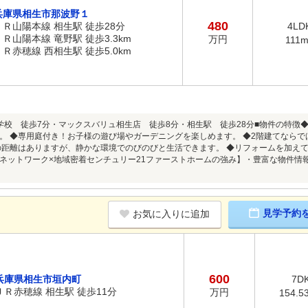
兵庫県相生市那波野１
480
ＪＲ山陽本線 相生駅 徒歩28分
4LD
ＪＲ山陽本線 竜野駅 徒歩3.3km
万円
111
ＪＲ赤穂線 西相生駅 徒歩5.0km
学校 徒歩7分・マックスバリュ相生店 徒歩8分・相生駅 徒歩28分■物件の特徴◆
。 ◆専用庭付き！お子様の遊び場やガーデニングを楽しめます。 ◆2階建てなら
の距離はありますが、静かな環境でのびのびと生活できます。 ◆リフォームを加え
ネットワーク×地域密着センチュリー21ファーストホームの強み】・豊富な物件情
見学予約
お気に入りに追加
600
兵庫県相生市垣内町
7D
ＪＲ赤穂線 相生駅 徒歩11分
万円
154.5