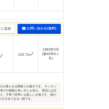
お問い合わせ(無料)
りに追加
1983年3月
K
2
(築43年6ヶ
120.72m
2
m
月)
のび暮らせる間取りが魅力です。 キッチン
、車での移動が多い方にも安心。 周辺には日
mと、子育て世帯にも嬉しい立地です。 静か
おすすめできる一邸です。