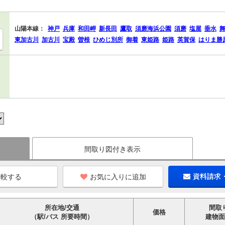
山陽本線：
神戸
兵庫
和田岬
新長田
鷹取
須磨海浜公園
須磨
塩屋
垂水
東加古川
加古川
宝殿
曽根
ひめじ別所
御着
東姫路
姫路
英賀保
はりま勝
間取り図付き表示
お気に入りに追加
資料請求
所在地/交通
間取
価格
（駅/バス 所要時間）
建物面