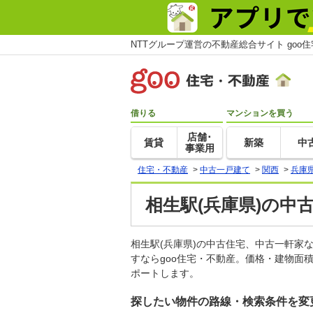
NTTグループ運営の不動産総合サイト goo
借りる
マンションを買う
店舗･
賃貸
新築
中
事業用
住宅・不動産
>
中古一戸建て
>
関西
>
兵庫
相生駅(兵庫県)の中
相生駅(兵庫県)の中古住宅、中古一軒
すならgoo住宅・不動産。価格・建物面
ポートします。
探したい物件の路線・検索条件を変