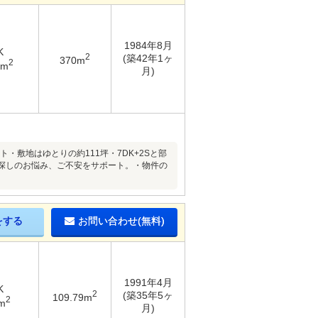
1984年8月
K
2
(築42年1ヶ
370m
2
1m
月)
・敷地はゆとりの約111坪・7DK+2Sと部
い探しのお悩み、ご不安をサポート。・物件の
をする
お問い合わせ(無料)
1991年4月
K
2
(築35年5ヶ
109.79m
2
m
月)