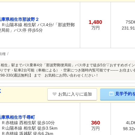
兵庫県相生市那波野２
1,480
7SD
ＪＲ山陽本線 相生駅 バス4分/「那波野郵
万円
231.9
便局前」バス停 停歩5分
有権
「相生」駅までバス乗車4分「那波野郵便局前」バス停まで徒歩5分▽おすすめポイント
りです・駐車2台可能（車種による）・空家につき随時内覧可能です─── お住ま
-298-330(通話無料)】 まで お気軽にお問い合わせください！
K
見学予約
お気に入りに追加
兵庫県相生市千尋町
360
ＪＲ赤穂線 西相生駅 徒歩10分
4LD
ＪＲ山陽本線 相生駅 徒歩3.5km
万円
98.32
ＪＲ赤穂線 坂越駅 徒歩6.2km