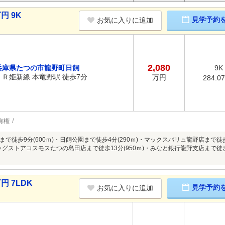
円 9K
見学予約
お気に入りに追加
2,080
兵庫県たつの市龍野町日飼
9K
ＪＲ姫新線 本竜野駅 徒歩7分
万円
284.0
有権
で徒歩9分(600ｍ)・日飼公園まで徒歩4分(290ｍ)・マックスバリュ龍野店まで徒
ラッグストアコスモスたつの島田店まで徒歩13分(950ｍ)・みなと銀行龍野支店まで徒歩
円 7LDK
見学予約
お気に入りに追加