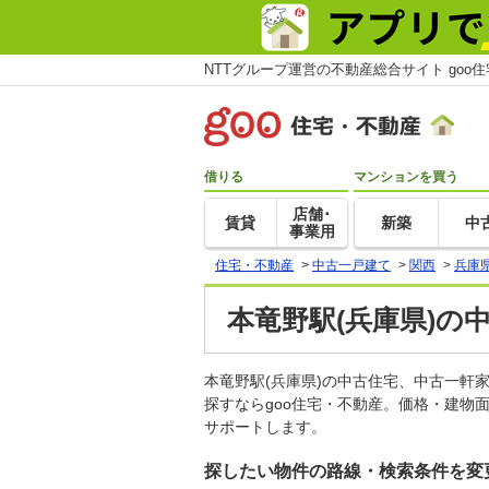
NTTグループ運営の不動産総合サイト goo
借りる
マンションを買う
店舗･
賃貸
新築
中
事業用
住宅・不動産
>
中古一戸建て
>
関西
>
兵庫
本竜野駅(兵庫県)の
本竜野駅(兵庫県)の中古住宅、中古一
探すならgoo住宅・不動産。価格・建物
サポートします。
探したい物件の路線・検索条件を変