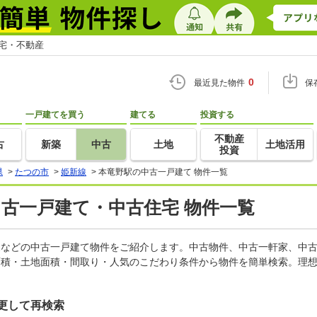
住宅・不動産
0
最近見た物件
保
一戸建てを買う
建てる
投資する
不動産
古
新築
中古
土地
土地活用
投資
県
>
たつの市
>
姫新線
>
本竜野駅の中古一戸建て 物件一覧
中古一戸建て・中古住宅 物件一覧
軒家などの中古一戸建て物件をご紹介します。中古物件、中古一軒家、中
面積・土地面積・間取り・人気のこだわり条件から物件を簡単検索。理想
更して再検索