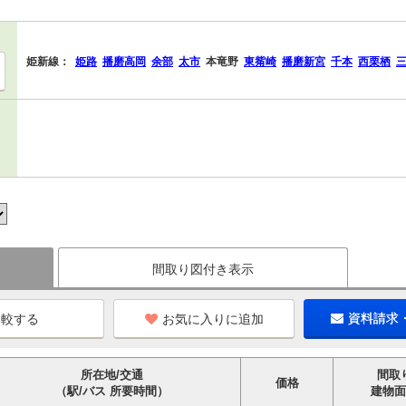
姫新線：
姫路
播磨高岡
余部
太市
本竜野
東觜崎
播磨新宮
千本
西栗栖
間取り図付き表示
お気に入りに追加
資料請求
所在地/交通
間取
価格
（駅/バス 所要時間）
建物面