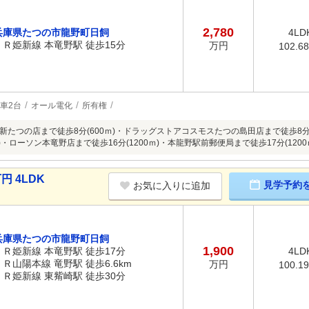
2,780
兵庫県たつの市龍野町日飼
4LD
ＪＲ姫新線 本竜野駅 徒歩15分
万円
102.6
車2台
オール電化
所有権
新たつの店まで徒歩8分(600ｍ)・ドラッグストアコスモスたつの島田店まで徒歩8分(
0ｍ)・ローソン本竜野店まで徒歩16分(1200ｍ)・本龍野駅前郵便局まで徒歩17分(1200
円 4LDK
見学予約
お気に入りに追加
兵庫県たつの市龍野町日飼
1,900
ＪＲ姫新線 本竜野駅 徒歩17分
4LD
ＪＲ山陽本線 竜野駅 徒歩6.6km
万円
100.1
ＪＲ姫新線 東觜崎駅 徒歩30分