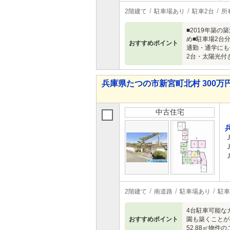
2階建て
駐車場あり
駐車2台
所
■2019年築
め■駐車場2台
おすすめポイント
通勤・通学にも
2台・太陽光付
兵庫県たつの市新宮町北村 300万円 
中古住宅
2階建て
南道路
駐車場あり
駐車
4台駐車可能な
おすすめポイント
園も築くことが
52.88㎡物