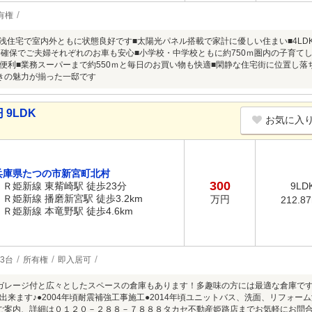
有権
の築浅住宅で室内外ともに状態良好です■太陽光パネル搭載で家計に優しい住まい■4L
分確保でご夫婦それぞれのお車も安心■小学校・中学校ともに約750ｍ圏内の子育てし
便利■業務スーパーまで約550ｍと毎日のお買い物も快適■閑静な住宅街に位置し落
きの魅力が揃った一邸です
9LDK
お気に入
兵庫県たつの市新宮町北村
300
ＪＲ姫新線 東觜崎駅 徒歩23分
9LD
ＪＲ姫新線 播磨新宮駅 徒歩3.2km
万円
212.8
ＪＲ姫新線 本竜野駅 徒歩4.6km
3台
所有権
即入居可
ガレージ付と広々としたスペースの倉庫もあります！多趣味の方には最適な倉庫で
出来ます♪●2004年頃耐震補強工事施工●2014年頃ユニットバス、洗面、リフォーム済
件のご案内、詳細は０１２０－２８８－７８８８タカセ不動産姫路店までお気軽にお問