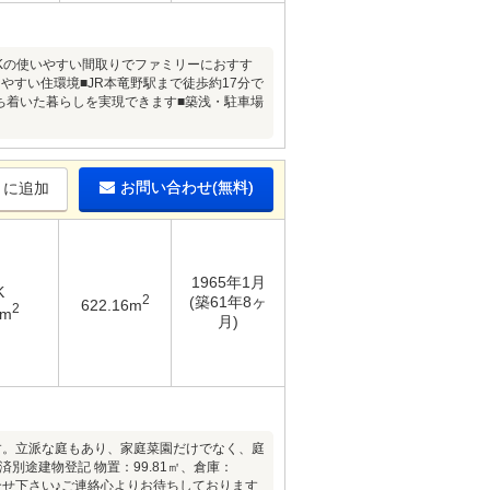
DKの使いやすい間取りでファミリーにおすす
やすい住環境■JR本竜野駅まで徒歩約17分で
ち着いた暮らしを実現できます■築浅・駐車場
お問い合わせ(無料)
りに追加
1965年1月
K
2
(築61年8ヶ
622.16m
2
7m
月)
す。立派な庭もあり、家庭菜園だけでなく、庭
別途建物登記 物置：99.81㎡、倉庫：
合せ下さい♪ご連絡心よりお待ちしております