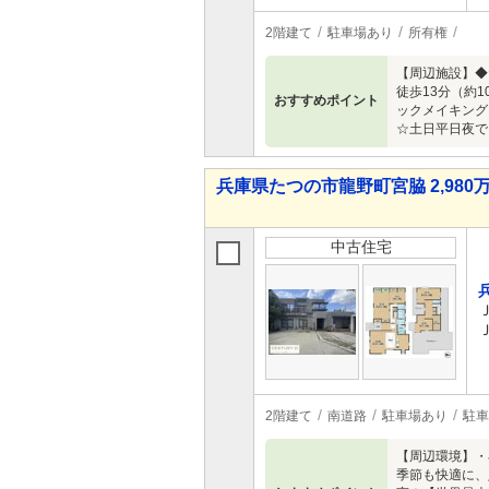
2階建て
駐車場あり
所有権
【周辺施設】◆
徒歩13分（約
おすすめポイント
ックメイキング
☆土日平日夜で
兵庫県たつの市龍野町宮脇 2,980万
中古住宅
2階建て
南道路
駐車場あり
駐車
【周辺環境】・
季節も快適に、