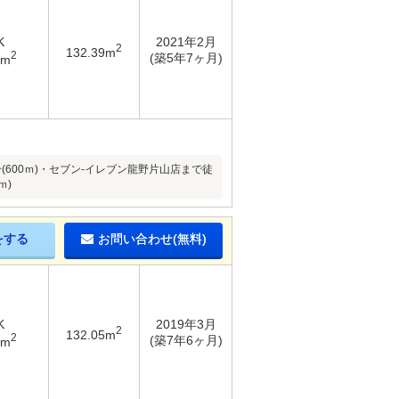
K
2021年2月
2
132.39m
2
(築5年7ヶ月)
8m
600ｍ)・セブン-イレブン龍野片山店まで徒
ｍ)
をする
お問い合わせ(無料)
K
2019年3月
2
132.05m
2
(築7年6ヶ月)
9m