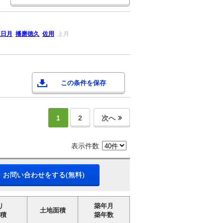
三日月
播磨徳久
佐用
上月
この条件を保存
1
2
次へ
表示件数
・お問い合わせをする(無料)
り
築年月
土地面積
積
築年数