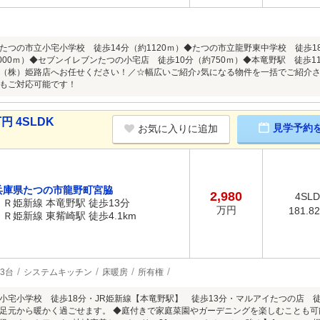
たつの市立小宅小学校 徒歩14分（約1120ｍ）◆たつの市立龍野東中学校 徒歩1
1000ｍ）◆セブンイレブンたつの小宅店 徒歩10分（約750ｍ）◆本竜野駅 徒歩1
（株）姫路店へお任せください！／☆幅広いご紹介♪気になる物件を一括でご紹介
もご対応可能です！
円 4SLDK
見学予約
お気に入りに追加
兵庫県たつの市龍野町宮脇
2,980
4SL
ＪＲ姫新線 本竜野駅 徒歩13分
万円
181.8
ＪＲ姫新線 東觜崎駅 徒歩4.1km
3台
システムキッチン
床暖房
所有権
小宅小学校 徒歩18分・JR姫新線【本竜野駅】 徒歩13分・マルアイたつの店 
足元から暖かく過ごせます。 ◆庭付きで家庭菜園やガーデニングを楽しむことも可