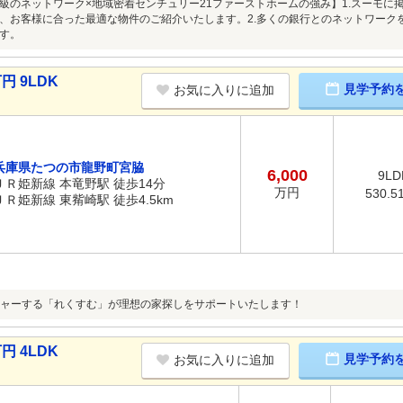
級のネットワーク×地域密着センチュリー21ファーストホームの強み】1.スーモに
、お客様に合った最適な物件のご紹介いたします。2.多くの銀行とのネットワーク
す。
円 9LDK
見学予約
お気に入りに追加
兵庫県たつの市龍野町宮脇
6,000
9LD
ＪＲ姫新線 本竜野駅 徒歩14分
万円
530.5
ＪＲ姫新線 東觜崎駅 徒歩4.5km
ャーする「れくすむ」が理想の家探しをサポートいたします！
円 4LDK
見学予約
お気に入りに追加