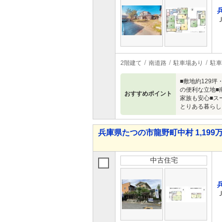
2階建て
南道路
駐車場あり
駐車
■敷地約129
の便利な立地■
おすすめポイント
家族も安心■ス
とりある暮らし
兵庫県たつの市龍野町中村 1,199万
中古住宅