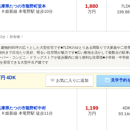
1,880
兵庫県たつの市龍野町堂本
7LD
ＪＲ姫新線 本竜野駅 徒歩10分
万円
199.8
3台
所有権
坪・建物約60坪の広々とした大型住宅です■7LDKのゆとりある間取りで大家族や二世
南向きで日当たり良好、明るい住空間が魅力です■広い敷地を活かして複数台の駐車
ーパー・コンビニ・ドラッグストアが徒歩圏内に揃う便利な住環境■小学校・中学校
を実現できる大型中古戸建です
円 4DK
見学予約
お気に入りに追加
1,199
兵庫県たつの市龍野町中村
4D
ＪＲ姫新線 本竜野駅 徒歩11分
万円
93.14