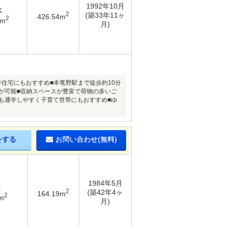
1992年10月
K
2
(築33年11ヶ
426.54m
2
8m
月)
帯住宅にもおすすめ■本竜野駅まで徒歩約10分
が可能■収納スペースが豊富で荷物の多いご
も通学しやすく子育て世帯にもおすすめ■ゆ
をする
お問い合わせ(無料)
1984年5月
K
2
(築42年4ヶ
164.19m
2
m
月)