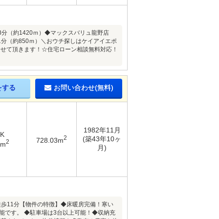
8分（約1420ｍ）◆マックスバリュ龍野店
1分（約850ｍ）＼おウチ探しはケイアイエポ
させて頂きます！☆住宅ローン相談無料対応！
をする
お問い合わせ(無料)
1982年11月
DK
2
(築43年10ヶ
728.03m
2
2m
月)
徒歩11分【物件の特徴】◆床暖房完備！寒い
能です。 ◆駐車場は3台以上可能！◆収納充