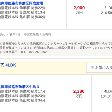
兵庫県姫路市飾磨区阿成渡場
2,900
山陽電鉄本線 飾磨駅 徒歩22分
5LD
山陽電鉄本線 妻鹿駅 徒歩13分
万円
216.5
山陽電鉄本線 亀山駅 徒歩36分
あり
駐車2台
浴室乾燥機
所有権
☆各居室ゆとりあり☆収納充実☆コンクリートガレージローンのご相談等も承って
注目が集まっています♪ご内覧はお早めに…幅広い選択をご提案いたしますのでぜ
ドゥ姫路花田 TEL 079-263-8520
円 4LDK
お気に入
兵庫県姫路市飾磨区中島３
2,380
山陽電鉄本線 飾磨駅 徒歩17分
4LD
山陽電鉄本線 妻鹿駅 徒歩23分
万円
104.3
山陽電鉄本線 亀山駅 徒歩34分