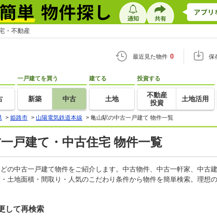
住宅・不動産
0
最近見た物件
保
一戸建てを買う
建てる
投資する
不動産
古
新築
中古
土地
土地活用
投資
県
>
姫路市
>
山陽電気鉄道本線
>
亀山駅の中古一戸建て 物件一覧
古一戸建て・中古住宅 物件一覧
家などの中古一戸建て物件をご紹介します。中古物件、中古一軒家、中古
積・土地面積・間取り・人気のこだわり条件から物件を簡単検索。理想の
更して再検索