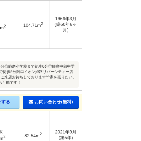
1966年3月
K
2
(築60年6ヶ
104.71m
2
4m
月)
5分◎飾磨小学校まで徒歩6分◎飾磨中部中学
で徒歩5分圏◎イオン姫路リバーシティー店
ご来店お待ちしております^^家を売りたい、
も可能です！
をする
お問い合わせ(無料)
K
2021年9月
2
82.54m
2
(築5年)
5m