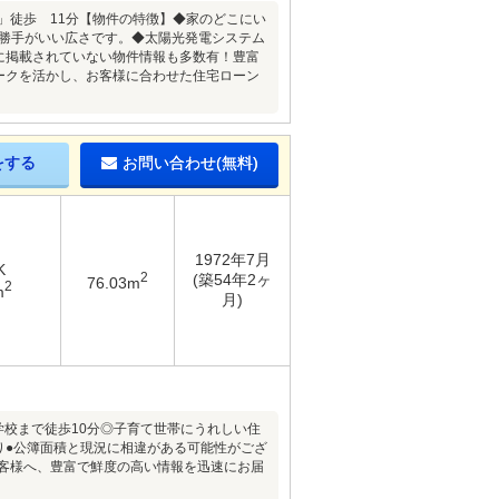
」徒歩 11分【物件の特徴】◆家のどこにい
い勝手がいい広さです。◆太陽光発電システム
モに掲載されていない物件情報も多数有！豊富
ークを活かし、お客様に合わせた住宅ローン
をする
お問い合わせ(無料)
1972年7月
K
2
(築54年2ヶ
76.03m
2
m
月)
学校まで徒歩10分◎子育て世帯にうれしい住
り●公簿面積と現況に相違がある可能性がござ
お客様へ、豊富で鮮度の高い情報を迅速にお届