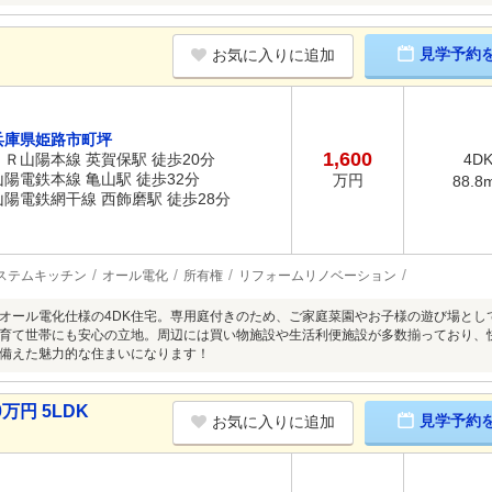
見学予約
お気に入りに追加
兵庫県姫路市町坪
1,600
ＪＲ山陽本線 英賀保駅 徒歩20分
4D
山陽電鉄本線 亀山駅 徒歩32分
万円
88.8
山陽電鉄網干線 西飾磨駅 徒歩28分
ステムキッチン
オール電化
所有権
リフォームリノベーション
オール電化仕様の4DK住宅。専用庭付きのため、ご家庭菜園やお子様の遊び場とし
育て世帯にも安心の立地。周辺には買い物施設や生活利便施設が多数揃っており、
備えた魅力的な住まいになります！
万円 5LDK
見学予約
お気に入りに追加