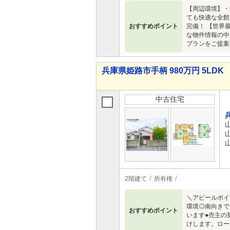
【周辺環境】・
ても快適な全館
おすすめポイント
完備！ 【世界
な物件情報の中
プランをご提案
兵庫県姫路市手柄 980万円 5LDK
中古住宅
2階建て
所有権
＼アピールポイ
環境◎南向きで
おすすめポイント
います●売主の
けします。ロー