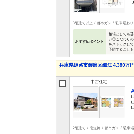
3階建て以上
都市ガス
駐車場あり
相場としても妥
い◎こだわりの
おすすめポイント
をストックして
予防することもでき
兵庫県姫路市飾磨区細江 4,380万円 
中古住宅
2階建て
南道路
都市ガス
駐車場