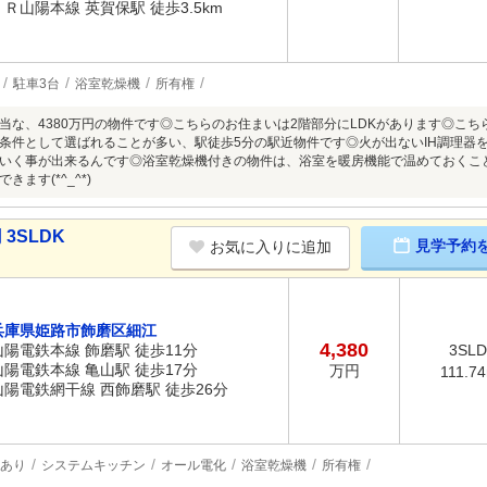
ＪＲ山陽本線 英賀保駅 徒歩3.5km
駐車3台
浴室乾燥機
所有権
当な、4380万円の物件です◎こちらのお住まいは2階部分にLDKがあります◎こ
条件として選ばれることが多い、駅徒歩5分の駅近物件です◎火が出ないIH調理器
いく事が出来るんです◎浴室乾燥機付きの物件は、浴室を暖房機能で温めておくこ
ます(*^_^*)
3SLDK
見学予約
お気に入りに追加
兵庫県姫路市飾磨区細江
4,380
山陽電鉄本線 飾磨駅 徒歩11分
3SL
山陽電鉄本線 亀山駅 徒歩17分
万円
111.7
山陽電鉄網干線 西飾磨駅 徒歩26分
あり
システムキッチン
オール電化
浴室乾燥機
所有権