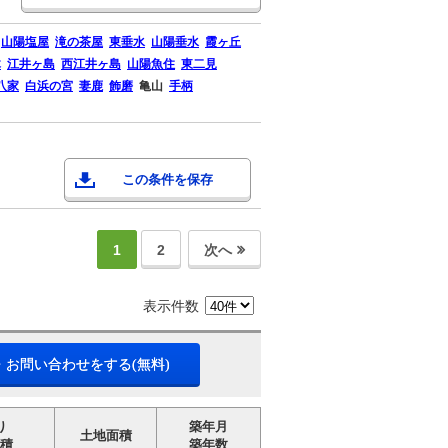
山陽塩屋
滝の茶屋
東垂水
山陽垂水
霞ヶ丘
木
江井ヶ島
西江井ヶ島
山陽魚住
東二見
八家
白浜の宮
妻鹿
飾磨
亀山
手柄
この条件を保存
1
2
次へ
表示件数
・お問い合わせをする(無料)
り
築年月
土地面積
積
築年数