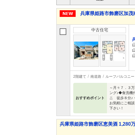
兵庫県姫路市飾磨区加茂南 3
中古住宅
2階建て
南道路
ルーフバルコニー
～月々７．３万
ング♪◆食洗機
おすすめポイント
ニ 徒歩８分♪
お気軽にご相談
下さい！
兵庫県姫路市飾磨区恵美酒 1,280万