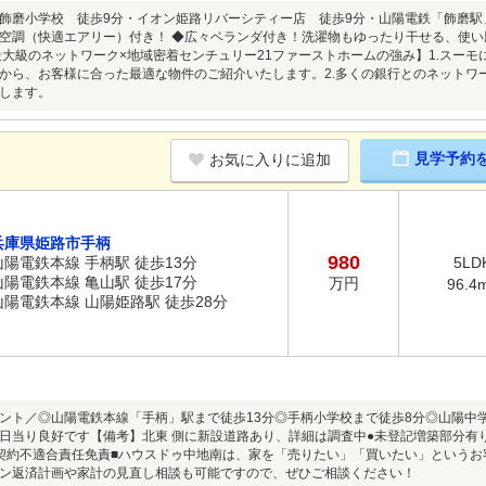
飾磨小学校 徒歩9分・イオン姫路リバーシティー店 徒歩9分・山陽電鉄「飾磨駅
空調（快適エアリー）付き！ ◆広々ベランダ付き！洗濯物もゆったり干せる、使
最大級のネットワーク×地域密着センチュリー21ファーストホームの強み】1.スー
から、お客様に合った最適な物件のご紹介いたします。2.多くの銀行とのネットワ
します。
見学予約
お気に入りに追加
兵庫県姫路市手柄
980
山陽電鉄本線 手柄駅 徒歩13分
5LD
山陽電鉄本線 亀山駅 徒歩17分
万円
96.4
山陽電鉄本線 山陽姫路駅 徒歩28分
ント／◎山陽電鉄本線「手柄」駅まで徒歩13分◎手柄小学校まで徒歩8分◎山陽中
日当り良好です【備考】北東 側に新設道路あり、詳細は調査中●未登記増築部分有
契約不適合責任免責■ハウスドゥ中地南は、家を「売りたい」「買いたい」という
ン返済計画や家計の見直し相談も可能ですので、ぜひご相談ください！