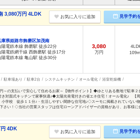
,080万円 4LDK
見学予約
お気に入りに追加
兵庫県姫路市飾磨区加茂南
3,080
山陽電鉄本線 飾磨駅 徒歩22分
4LD
山陽電鉄網干線 西飾磨駅 徒歩17分
万円
109
山陽電鉄本線 亀山駅 徒歩30分
駐車場あり
駐車2台
システムキッチン
オール電化
浴室乾燥機
円～の支払いで安心して住めるお家～【物件ポイント】◆ゆとりある敷地で駐車２
付き対面式キッチンで家事快適♪◆太陽光発電付きの省エネ住宅！オール電化♪ 【
・小学校 徒歩１１分♪・生活しやすい閑静な住宅地♪◇スーモに掲載されていない
下さい！◇当社の営業スタッフは住宅ローンアドバイザーの資格があり、お客様に
円 4DK
見学予約
お気に入りに追加