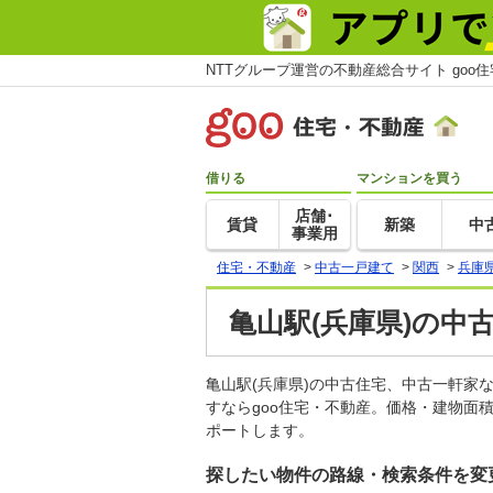
NTTグループ運営の不動産総合サイト goo
借りる
マンションを買う
店舗･
賃貸
新築
中
事業用
住宅・不動産
>
中古一戸建て
>
関西
>
兵庫
亀山駅(兵庫県)の中
亀山駅(兵庫県)の中古住宅、中古一軒
すならgoo住宅・不動産。価格・建物面
ポートします。
探したい物件の路線・検索条件を変