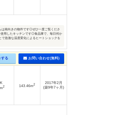
ちらは南向きの物件です◎ぜひ一度ご覧くださ
を使用したキッチンです◎食品庫で、毎日何か
とで急激な温度変化によるヒートショックを
をする
お問い合わせ(無料)
DK
2017年2月
2
143.46m
2
(築9年7ヶ月)
4m