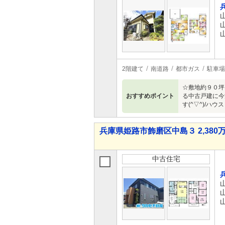
2階建て
南道路
都市ガス
駐車場
☆敷地約９０坪
おすすめポイント
る中古戸建に今
す(^▽^)/ハウス
兵庫県姫路市飾磨区中島３ 2,380万
中古住宅