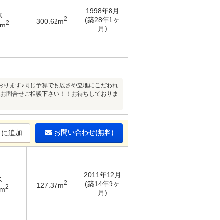
1998年8月
K
2
(築28年1ヶ
300.62m
2
9m
月)
おります♪同じ予算でも広さや立地にこだわれ
ひお問合せご相談下さい！！お待ちしておりま
お問い合わせ(無料)
りに追加
2011年12月
K
2
(築14年9ヶ
127.37m
2
4m
月)