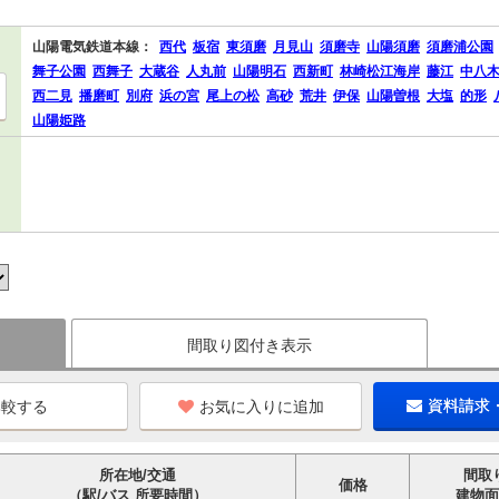
山陽電気鉄道本線：
西代
板宿
東須磨
月見山
須磨寺
山陽須磨
須磨浦公園
舞子公園
西舞子
大蔵谷
人丸前
山陽明石
西新町
林崎松江海岸
藤江
中八
西二見
播磨町
別府
浜の宮
尾上の松
高砂
荒井
伊保
山陽曽根
大塩
的形
山陽姫路
間取り図付き表示
お気に入りに追加
資料請求
所在地/交通
間取
価格
（駅/バス 所要時間）
建物面