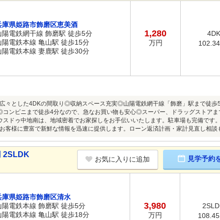
兵庫県姫路市飾磨区恵美酒
1,280
山陽電鉄網干線 飾磨駅 徒歩5分
4D
山陽電鉄本線 亀山駅 徒歩15分
万円
102.3
山陽電鉄本線 妻鹿駅 徒歩30分
広々とした4DKの間取り◎収納スペース充実◎山陽電鉄網干線「飾磨」駅まで徒歩
◎コンビニまで徒歩4分なので、急なお買い物も安心◎スーパー、ドラッグストアま
ウスドゥ中地南は、地域密着でお家探しをお手伝いいたします。駐車場も完備です。
お客様に豊富で新鮮な情報を迅速に提供します。ローン返済計画・家計見直し相談
2SLDK
見学予約
お気に入りに追加
兵庫県姫路市飾磨区清水
3,980
山陽電鉄本線 飾磨駅 徒歩5分
2SLD
山陽電鉄本線 亀山駅 徒歩18分
万円
108.4