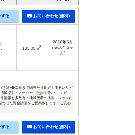
をする
お問い合わせ(無料)
2016年6月
K
2
(築10年3ヶ
133.05m
2
m
月)
台可能♪◆南向きで陽当たり良好！明るいリビ
周辺環境】・スーパー 徒歩７分♪・コンビ
物件情報も多数有！地域密着の担当スタッフに
合わせた資金計画をご提案致します！ご安心
をする
お問い合わせ(無料)