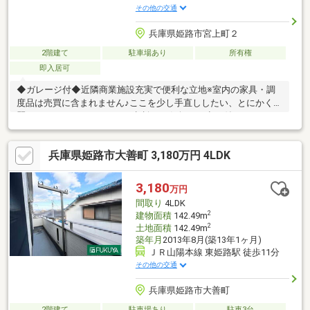
その他の交通
兵庫県姫路市宮上町２
2階建て
駐車場あり
所有権
即入居可
◆ガレージ付◆近隣商業施設充実で便利な立地※室内の家具・調
度品は売買に含まれません♪ここを少し手直ししたい、とにかく綺
麗にしたい、リフォームのご相談もお気軽にお申し付けくださ
い。ご要望に合わせたご提案をさせていただきます。
兵庫県姫路市大善町 3,180万円 4LDK
3,180
万円
間取り
4LDK
2
建物面積
142.49m
2
土地面積
142.49m
築年月
2013年8月(築13年1ヶ月)
ＪＲ山陽本線 東姫路駅 徒歩11分
その他の交通
兵庫県姫路市大善町
2階建て
駐車場あり
駐車3台