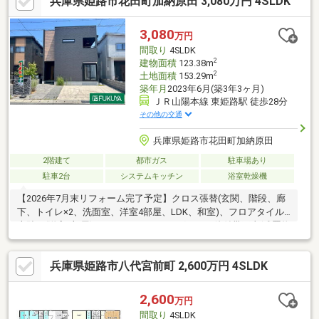
兵庫県姫路市花田町加納原田 3,080万円 4SLDK
3,080
万円
間取り
4SLDK
2
建物面積
123.38m
2
土地面積
153.29m
築年月
2023年6月(築3年3ヶ月)
ＪＲ山陽本線 東姫路駅 徒歩28分
その他の交通
兵庫県姫路市花田町加納原田
2階建て
都市ガス
駐車場あり
駐車2台
システムキッチン
浴室乾燥機
【2026年7月末リフォーム完了予定】クロス張替(玄関、階段、廊
下、トイレ×2、洗面室、洋室4部屋、LDK、和室)、フロアタイル
上貼り(洋室1部屋)、ハウスクリーニング、その他付帯工事(残置物
撤去、室内手洗い器撤去、建具調整、玄関ドアリペア)
兵庫県姫路市八代宮前町 2,600万円 4SLDK
2,600
万円
間取り
4SLDK