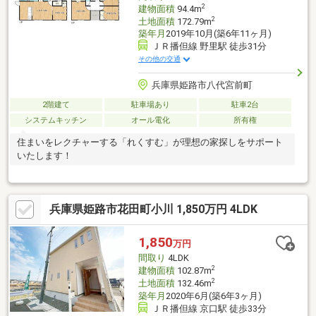
2
建物面積
94.4m
2
土地面積
172.79m
築年月
2019年10月(築6年11ヶ月)
ＪＲ播但線 野里駅 徒歩31分
その他の交通
兵庫県姫路市八代宮前町
2階建て
駐車場あり
駐車2台
システムキッチン
オール電化
所有権
住まいをレクチャーする「れくすむ」が理想の家探しをサポート
いたします！
兵庫県姫路市花田町小川 1,850万円 4LDK
1,850
万円
間取り
4LDK
2
建物面積
102.87m
2
土地面積
132.46m
築年月
2020年6月(築6年3ヶ月)
ＪＲ播但線 京口駅 徒歩33分