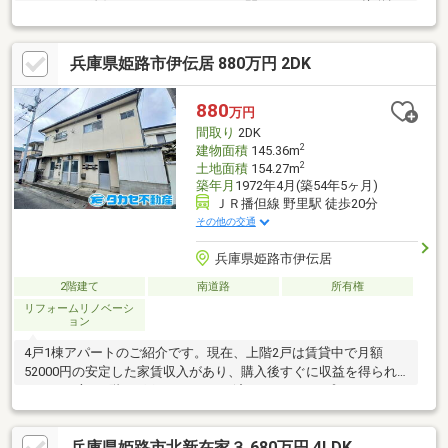
まりやすい絶好のロケーションです。間口12mのワイドな接道幅
看板効果が非常に高く、車両の出し入れもスムーズ。ロードサイ
ド店舗として最も重要な「入りやすさ」を確保しています。土地
兵庫県姫路市伊伝居 880万円 2DK
のポテンシャル（容積率300％）近隣商業地域につき、将来的な
建て替えや高度利用にも適した資産価値の高い土地です。※上物
建物情報種類：店舗・作業場 構造：鉄筋コンクリート・木造亜
880
万円
鉛メッキ銅板葺2階建 床面積：1階 84.83㎡、2階 84.83㎡ 建
間取り
2DK
築年：昭和35年9月1日
2
建物面積
145.36m
2
土地面積
154.27m
築年月
1972年4月(築54年5ヶ月)
ＪＲ播但線 野里駅 徒歩20分
その他の交通
兵庫県姫路市伊伝居
2階建て
南道路
所有権
リフォームリノベーシ
ョン
4戸1棟アパートのご紹介です。現在、上階2戸は賃貸中で月額
52000円の安定した家賃収入があり、購入後すぐに収益を得られ
ます。一方、1階の2戸はリフォーム済みの2DKタイプとなってお
り、そのまま賃貸募集を行うことはもちろん、法人様の社宅や社
員寮として活用するなど、多様な運用が可能です。収益物件とし
兵庫県姫路市北新在家３ 680万円 4LDK
て資産運用を始めたい方はもちろん、自社利用を兼ねた不動産を