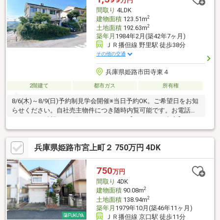
万円
間取り
4LDK
2
建物面積
123.51m
2
土地面積
192.63m
築年月
1984年2月(築42年7ヶ月)
ＪＲ播但線 野里駅 徒歩38分
その他の交通
兵庫県姫路市田寺東４
2階建て
都市ガス
所有権
8/6(木)～8/9(日)予約制見学会開催※当日予約OK。ご希望日をお知
らせください。自社売主物件につき随時内覧可能です。お電話か
メールでご希望日をお知らせください。【リフォーム内容】シロ
アリ工防除工事、雨漏り点検、設備点検【おすすめポイント】・
本物件は条件により住宅ローン減税が適用されます。・雨漏り、
兵庫県姫路市宮上町２ 750万円 4DK
構造上主要な部分の欠陥や・腐食、給排水管の故障や漏水につい
てお引渡しより２年間保証。・シロアリ防除工事施工後5年間保
証。【周辺施設】・安室東小学校まで約1200ｍ（徒歩約15分）・
750
万円
姫路市立安室中学校まで約1300ｍ（徒歩17分）・セブン
間取り
4DK
2
建物面積
90.08m
2
土地面積
138.94m
築年月
1979年10月(築46年11ヶ月)
ＪＲ播但線 京口駅 徒歩11分