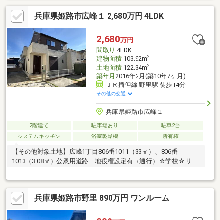
「買いたい」というお客様へ、豊富で鮮度の高い情報を迅速にお
兵庫県姫路市広峰１ 2,680万円 4LDK
届けします。ローン返済計画や家計の見直し相談も可能ですの
で、ぜひご相談ください！
2,680
万円
間取り
4LDK
2
建物面積
103.92m
2
土地面積
122.34m
築年月
2016年2月(築10年7ヶ月)
ＪＲ播但線 野里駅 徒歩14分
その他の交通
兵庫県姫路市広峰１
2階建て
駐車場あり
駐車2台
システムキッチン
浴室乾燥機
所有権
【その他対象土地】広峰1丁目806番1011（33㎡）、806番
1013（3.08㎡）公衆用道路 地役権設定有（通行）☆学校☆リビ
ング横に和室☆リビング階段☆収納充実資材高騰のため中古のリ
フォーム済物件に注目が集まっています♪ご内覧も可能ですのでぜ
ひお気軽にお問合せ下さい(^▽^)/ローンのご相談も随時行ってお
兵庫県姫路市野里 890万円 ワンルーム
ります♪ハウスドゥ姫路花田 TEL 079-263-8520