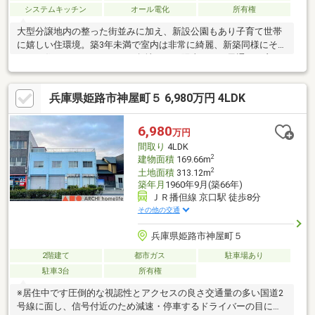
システムキッチン
オール電化
所有権
大型分譲地内の整った街並みに加え、新設公園もあり子育て世帯
に嬉しい住環境。築3年未満で室内は非常に綺麗、新築同様にその
ままお住まいいただけます。角地のため陽当たり・風通しも良
く、隣家との距離も確保され開放感があります。リビングは吹抜
け仕様で、明るく広がりのある空間を演出。主寝室の大型クロー
兵庫県姫路市神屋町５ 6,980万円 4LDK
クはファミリークロークとしても活用でき、収納力も充実。広々
とした洗面室はランドリールームとしても使え、家事動線も良好
です。太陽光発電と蓄電池を備え、毎月の光熱費を抑えつつ、万
6,980
万円
一の災害時にも安心してお過ごしいただけます。◎現在居住中の
間取り
4LDK
ため内覧は事前予約制となります。
2
建物面積
169.66m
2
土地面積
313.12m
築年月
1960年9月(築66年)
ＪＲ播但線 京口駅 徒歩8分
その他の交通
兵庫県姫路市神屋町５
2階建て
都市ガス
駐車場あり
駐車3台
所有権
※居住中です圧倒的な視認性とアクセスの良さ交通量の多い国道2
号線に面し、信号付近のため減速・停車するドライバーの目に留