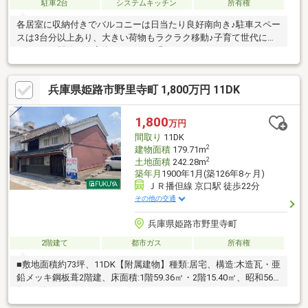
駐車2台
システムキッチン
所有権
各居室に収納付きでバルコニーは日当たり良好南向き♪駐車スペー
スは3台分以上あり、大きい荷物もラクラク移動♪子育て世代にも
オススメ♪閑静な住宅街でゆったり過ごして頂けます♪
兵庫県姫路市野里寺町 1,800万円 11DK
1,800
万円
間取り
11DK
2
建物面積
179.71m
2
土地面積
242.28m
築年月
1900年1月(築126年8ヶ月)
ＪＲ播但線 京口駅 徒歩22分
その他の交通
兵庫県姫路市野里寺町
2階建て
都市ガス
所有権
■敷地面積約73坪、11DK【附属建物】種類:居宅、構造:木造瓦・亜
鉛メッキ鋼板葺2階建、床面積:1階59.36㎡・2階15.40㎡、昭和56
年9月築