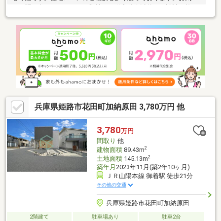
にお問い合わせください。弊社は不動産仲介以外にも設計・施
工・リフォーム等の幅広いサポートが可能です。お客様に満足い
ただける提案を心掛け、人と家を繋ぐお手伝いをさせていただき
ます。
兵庫県姫路市花田町加納原田 3,780万円 他
3,780
万円
間取り
他
2
建物面積
89.43m
2
土地面積
145.13m
築年月
2023年11月(築2年10ヶ月)
ＪＲ山陽本線 御着駅 徒歩21分
その他の交通
兵庫県姫路市花田町加納原田
2階建て
駐車場あり
駐車2台