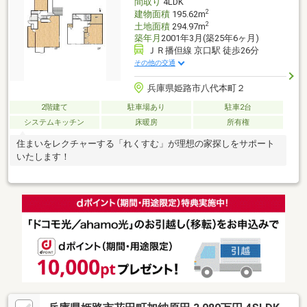
間取り
4LDK
2
建物面積
195.62m
2
土地面積
294.97m
築年月
2001年3月(築25年6ヶ月)
ＪＲ播但線 京口駅 徒歩26分
その他の交通
兵庫県姫路市八代本町２
2階建て
駐車場あり
駐車2台
システムキッチン
床暖房
所有権
住まいをレクチャーする「れくすむ」が理想の家探しをサポート
いたします！