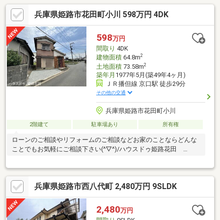
兵庫県姫路市花田町小川 598万円 4DK
598
万円
間取り
4DK
2
建物面積
64.8m
2
土地面積
73.58m
築年月
1977年5月(築49年4ヶ月)
ＪＲ播但線 京口駅 徒歩29分
その他の交通
兵庫県姫路市花田町小川
2階建て
駐車場あり
所有権
ローンのご相談やリフォームのご相談などお家のことならどんな
ことでもお気軽にご相談下さい(^▽^)/ハウスドゥ姫路花田
TEL 079-263-8520
兵庫県姫路市西八代町 2,480万円 9SLDK
2,480
万円