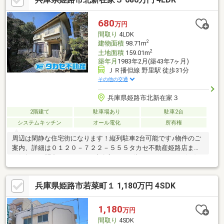
お探しの法人様にもおすすめ。空室部分を活用しながら将来的な
収益アップも期待できます。「投資用」「社宅用」「将来的な賃
680
万円
貸経営」など、さまざまなニーズに応えられる柔軟性が魅力の一
間取り
4LDK
棟アパートです。ぜひ現地でその可能性をご確認ください。
2
建物面積
98.71m
2
土地面積
159.01m
築年月
1983年2月(築43年7ヶ月)
ＪＲ播但線 野里駅 徒歩31分
その他の交通
兵庫県姫路市北新在家３
2階建て
駐車場あり
駐車2台
システムキッチン
オール電化
所有権
周辺は閑静な住宅街になります！縦列駐車2台可能です♪物件のご
案内、詳細は０１２０－７２２－５５５タカセ不動産姫路店まで
お気軽にお問合せ下さい♪ご連絡心よりお待ちしております(^_^)v
兵庫県姫路市若菜町１ 1,180万円 4SDK
1,180
万円
間取り
4SDK