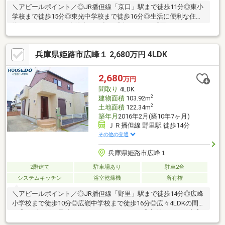
＼アピールポイント／◎JR播但線「京口」駅まで徒歩11分◎東小
学校まで徒歩15分◎東光中学校まで徒歩16分◎生活に便利な住環
境です■ハウスドゥ中地南は、家を「売りたい」「買いたい」と
いうお客様へ、豊富で鮮度の高い情報を迅速にお届けします。ロ
ーン返済計画や家計の見直し相談も可能ですので、ぜひご相談く
兵庫県姫路市広峰１ 2,680万円 4LDK
ださい！
2,680
万円
間取り
4LDK
2
建物面積
103.92m
2
土地面積
122.34m
築年月
2016年2月(築10年7ヶ月)
ＪＲ播但線 野里駅 徒歩14分
その他の交通
兵庫県姫路市広峰１
2階建て
駐車場あり
駐車2台
システムキッチン
浴室乾燥機
所有権
＼アピールポイント／◎JR播但線「野里」駅まで徒歩14分◎広峰
小学校まで徒歩10分◎広嶺中学校まで徒歩16分◎広々4LDKの間取
り◎リビングが見渡せるカウンターキッチン◎収納スペース充実
◎南向きで日当り良好■ハウスドゥ中地南は、家を「売りたい」