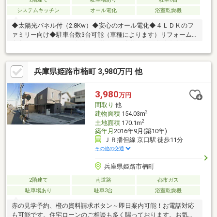
システムキッチン
オール電化
浴室乾燥機
◆太陽光パネル付（2.8Kw）◆安心のオール電化◆４ＬＤＫのフ
ァミリー向け◆駐車台数3台可能（車種によります）リフォーム
内容LDKフロアタイル上貼 １階トイレ交換 洗面化粧台交換
クロス貼替（玄関 階段 2階廊下 1階トイレ 洗面室）和室
（襖片面貼替 障子貼替 畳風マット新設） コンセントパネル
兵庫県姫路市楠町 3,980万円 他
交換 ハウスクリーニング 外壁・カーポート高圧洗浄 駐車台
数は車種によります。※敷地電柱あり（敷地利用料3年に1回4500
円/3年毎）
3,980
万円
間取り
他
2
建物面積
154.03m
2
土地面積
170.1m
築年月
2016年9月(築10年)
ＪＲ播但線 京口駅 徒歩11分
その他の交通
兵庫県姫路市楠町
2階建て
南道路
都市ガス
駐車場あり
駐車3台
浴室乾燥機
赤の見学予約、橙の資料請求ボタン～即日案内可能！お電話対応
も可能です。住宅ローンのご相談も多く賜っております。お気軽