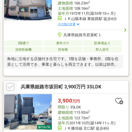
2
建物面積
166.25m
2
土地面積
108.16m
築年月
1972年11月(築53年10ヶ月)
ＪＲ山陽本線 東姫路駅 徒歩6分
その他の交通
兵庫県姫路市若菜町１
2階建て
都市ガス
駐車場あり
浴室乾燥機
所有権
即入居可
角地に立地する店舗付き住宅です。1階を店舗・事務所、2階を住
居として活用でき、事業と暮らしを両立できます。以前は卸売業
の店舗として利用されており、店舗・事務所としての活用実績が
あります。小売業、電気設備業、建設業、介護・福祉事業所、各
種事務所、教室運営など、幅広い用途に対応可能です。建物内に
兵庫県姫路市坂田町 3,900万円 3SLDK
は車1台分の駐車スペースを確保。雨天時でも荷物の積み下ろしや
作業ができ、事業利用に便利です。※現状渡し※契約不適合責任免
責※現状、建蔽率がオーバーしております※屋内に駐車１台可※境
3,900
万円
界非明示 ※解体して新築住宅用にもおすすめです。
間取り
3SLDK
2
建物面積
115.92m
2
土地面積
123.73m
築年月
2011年10月(築14年11ヶ月)
ＪＲ播但線 京口駅 徒歩8分