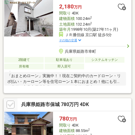
2,180
万円
間取り
4DK
2
建物面積
100.24m
2
土地面積
132.24m
築年月
1998年10月(築27年11ヶ月)
ＪＲ播但線 京口駅 徒歩5分
その他の交通
兵庫県姫路市幸町
2階建て
駐車場あり
システムキッチン
所有権
即入居可
「おまとめローン」実施中！！現在ご契約中のカードローン・リ
ボ払い・カーローン等を住宅ローン１本におまとめ！他にも引越
し費用・家具家電購入費・リフォーム費用も最大500万円まで住
宅ローンにプラスできます。ローンを1本化することで毎月の返済
を軽く、安定した暮らしを実現可能です。自己資金0円からの住宅
兵庫県姫路市保城 780万円 4DK
購入が可能な「アールエステートのおまとめローン」を是非ご利
用ください！
780
万円
間取り
4DK
2
建物面積
88.55m