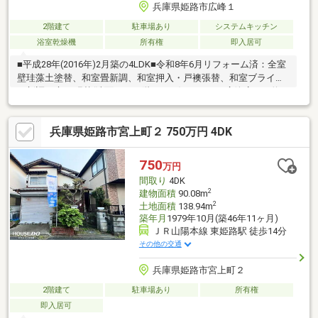
兵庫県姫路市広峰１
2階建て
駐車場あり
システムキッチン
浴室乾燥機
所有権
即入居可
■平成28年(2016年)2月築の4LDK■令和8年6月リフォーム済：全室
壁珪藻土塗替、和室畳新調、和室押入・戸襖張替、和室ブライン
ド新調、床CF張替(洗面、1・2階トイレ)■マルアイ広峰店まで約
260m(徒歩約4分)※私道負担：33㎡＋3.08㎡(公衆用道路)地役権設
定有(通行)
兵庫県姫路市宮上町２ 750万円 4DK
750
万円
間取り
4DK
2
建物面積
90.08m
2
土地面積
138.94m
築年月
1979年10月(築46年11ヶ月)
ＪＲ山陽本線 東姫路駅 徒歩14分
その他の交通
兵庫県姫路市宮上町２
2階建て
駐車場あり
所有権
即入居可