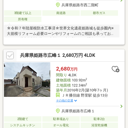
兵庫県姫路市西二階町
3階建て以上
南道路
都市ガス
所有権
☆令和７年陸屋根防水工事済☆世界文化遺産姫路城も徒歩圏内※
大規模リフォーム必要ローンやリフォームのご相談も承っており
ます♪ご購入検討段階のご相談でも大歓迎！！お問合せお待ちして
おります(^▽^)/ハウスドゥ姫路花田 TEL 079-263-8520
兵庫県姫路市広峰１ 2,680万円 4LDK
2,680
万円
間取り
4LDK
2
建物面積
103.92m
2
土地面積
122.34m
築年月
2016年2月(築10年7ヶ月)
ＪＲ播但線 野里駅 徒歩13分
その他の交通
兵庫県姫路市広峰１
2階建て
駐車場あり
駐車2台
システムキッチン
オール電化
浴室乾燥機