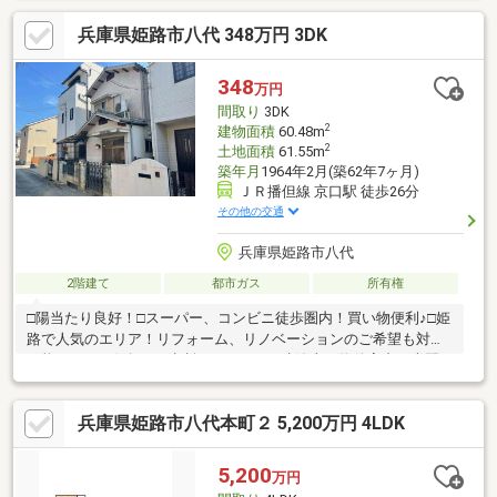
兵庫県姫路市八代 348万円 3DK
348
万円
間取り
3DK
2
建物面積
60.48m
2
土地面積
61.55m
築年月
1964年2月(築62年7ヶ月)
ＪＲ播但線 京口駅 徒歩26分
その他の交通
兵庫県姫路市八代
2階建て
都市ガス
所有権
□陽当たり良好！□スーパー、コンビニ徒歩圏内！買い物便利♪□姫
路で人気のエリア！リフォーム、リノベーションのご希望も対応
可能！ぜひお気軽にご相談ください。■建築士が物件案内＆専門
的アドバイス付き！建築士と一緒に中古物件を見学できるので、
その場で不安や疑問を解消できます。さらに、物件の状態をしっ
兵庫県姫路市八代本町２ 5,200万円 4LDK
かりチェックする『ホームインスペクション（建物状況調査）』
も実施。安心してスムーズに中古物件を購入できます！※詳しく
は関連リンクをご覧ください。
5,200
万円