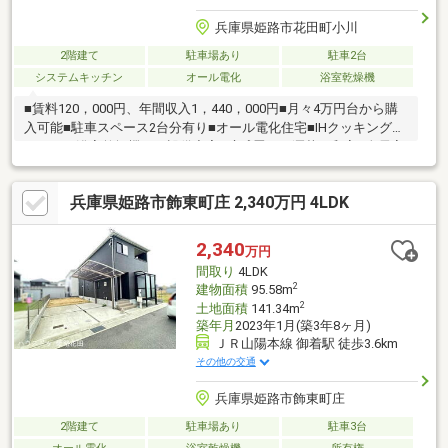
兵庫県姫路市花田町小川
2階建て
駐車場あり
駐車2台
システムキッチン
オール電化
浴室乾燥機
■賃料120，000円、年間収入1，440，000円■月々4万円台から購
入可能■駐車スペース2台分有り■オール電化住宅■IHクッキングヒ
ーター、浴室乾燥機など設備充実■琉球畳のお洒落な和室■全居室
2面彩光・収納付き■前面道路幅6ｍ■花田小学校徒歩18分、花田中
学校徒歩9分■ス―パー徒歩16分、コンビニ徒歩12分オール電化な
兵庫県姫路市飾東町庄 2,340万円 4LDK
ら火を使わないのでお子様がいても安心です。当物件は投資用物
件です。浴室乾燥機のあるお風呂場は洗濯物を干すときにも便利
です。築年数が気になる方、コチラの物件は、令和2年6月築とな
2,340
万円
ります。システムキッチン付きの物件です。
間取り
4LDK
2
建物面積
95.58m
2
土地面積
141.34m
築年月
2023年1月(築3年8ヶ月)
ＪＲ山陽本線 御着駅 徒歩3.6km
その他の交通
兵庫県姫路市飾東町庄
2階建て
駐車場あり
駐車3台