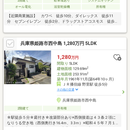
2階建て
駐車場あり
システムキッチン
オール電化
浴室乾燥機
所有権
【近隣商業施設】 カワベ 徒歩10分、ダイレックス 徒歩11
分 セブンイレブン 徒歩2分、ドラッグストアコスモス 徒歩2
分●小中学校が徒歩10分圏内に整う子育て環境●平成31年築のオー
ル電化住宅！●ご家族を近くに感じられる対面キッチンのあるLDK
は約14帖の広さ キッチンは後片付けもラクラクな食器洗乾燥機
兵庫県姫路市西中島 1,280万円 5LDK
付●1階洋和室の窓はシャッター雨戸付●全居室収納付き、たっぷ
りの収納スペースで快適に暮らせそう●南西向きバルコニーと北
側にもベランダがあり通風良好●浴室は空気もこもらずいつもク
1,280
万円
リーンな浴室乾燥機付●来客時に便利なモニター付インターホン
間取り
5LDK
が付いています
2
建物面積
129.69m
2
土地面積
253.91m
築年月
1961年11月(築64年10ヶ月)
ＪＲ播但線 野里駅 徒歩5分
その他の交通
兵庫県姫路市西中島
2階建て
所有権
☆駅徒歩５分☆庭付き☆改築部分あり※西側接道は４３条２項に
なりうる空き地（西側奥行き16.4ｍ、3.3ｍ）※昭和４５年７月１
日増築※平成１２年４月１０日一部取り壊し※平成１２年７月２２