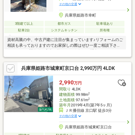
その他の交通
兵庫県姫路市幸町
3階建て以上
都市ガス
駐車場あり
駐車2台
システムキッチン
所有権
資材高騰の中、中古戸建に注目が集まっています♪リフォームのご
相談も承っておりますのでお家探しの際はぜひ一度ご相談下さ
い！！※日程調整後ご案内可能です♪お気軽にお問合せ下さい
(^▽^)/お待ちしております♪ハウスドゥ姫路花田 TEL 079-263-
8520
兵庫県姫路市城東町京口台 2,990万円 4LDK
2,990
万円
間取り
4LDK
2
建物面積
99.98m
2
土地面積
97.61m
築年月
2019年4月(築7年5ヶ月)
ＪＲ播但線 京口駅 徒歩3分
その他の交通
兵庫県姫路市城東町京口台