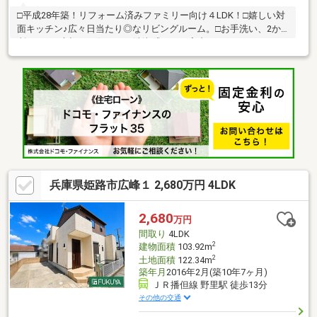
□平成28年築！リフォーム済みファミリー向け４LDK！□嬉しい対
面キッチン♪広々日当たり◎なリビングルーム。□お手洗い、2か
所あり。□大切にお住まいの清潔感のある室内です。□ナチュラル
で、居心地のいい室内に仕上がっています。■建築士が物件案内
＆専門的アドバイス付き！建築士と一緒に中古物件を見学できる
ので、その場で不安や疑問を解消できます。さらに、物件の状態
をしっかりチェックする『ホームインスペクション（建物状況調
査）』も実施。安心してスムーズに中古物件を購入できます！
兵庫県姫路市広峰１ 2,680万円 4LDK
2,680
万円
間取り
4LDK
2
建物面積
103.92m
2
土地面積
122.34m
築年月
2016年2月(築10年7ヶ月)
ＪＲ播但線 野里駅 徒歩13分
その他の交通