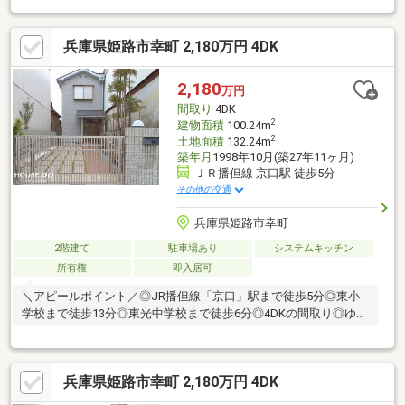
日増築リフォームのご相談等も承っております♪資材高騰の為中古
戸建に注目が集まっております！ぜひご内覧はお早めに(^▽^)/
兵庫県姫路市幸町 2,180万円 4DK
ネットからでもお電話でもOK♪お気軽にお問合せ下さい♪お待ちし
ております！！ハウスドゥ姫路花田 TEL 079-263-8520
2,180
万円
間取り
4DK
2
建物面積
100.24m
2
土地面積
132.24m
築年月
1998年10月(築27年11ヶ月)
ＪＲ播但線 京口駅 徒歩5分
その他の交通
兵庫県姫路市幸町
2階建て
駐車場あり
システムキッチン
所有権
即入居可
＼アピールポイント／◎JR播但線「京口」駅まで徒歩5分◎東小
学校まで徒歩13分◎東光中学校まで徒歩6分◎4DKの間取り◎ゆっ
たり浴室1帖以上◎家庭菜園も可能なお庭付き◎生活に便利な住環
境です■ハウスドゥ中地南は、家を「売りたい」「買いたい」と
いうお客様へ、豊富で鮮度の高い情報を迅速にお届けします。ロ
兵庫県姫路市幸町 2,180万円 4DK
ーン返済計画や家計の見直し相談も可能ですので、ぜひご相談く
ださい！