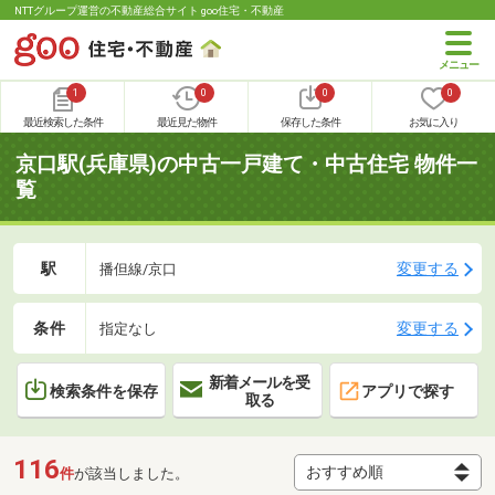
NTTグループ運営の不動産総合サイト goo住宅・不動産
1
0
0
0
最近検索した条件
最近見た物件
保存した条件
お気に入り
京口駅(兵庫県)の中古一戸建て・中古住宅 物件一
覧
駅
変更する
播但線/京口
条件
変更する
指定なし
新着メールを受
検索条件を保存
アプリで探す
取る
116
件
が該当しました。