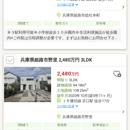
その他の交通
兵庫県姫路市総社本町
2階建て
都市ガス
所有権
☆３駅利用可能☆小学校徒歩１０分圏内☆生活利便施設が徒歩圏
内※ご内覧は日程調整が必要です。まずはお気軽にお問合せ下さ
い(^▽^)/お待ちしております！！ハウスドゥ姫路花田 TEL 079-
263-8520
兵庫県姫路市野里 2,480万円 3LDK
2,480
万円
間取り
3LDK
2
建物面積
94.18m
2
土地面積
138.26m
築年月
2020年10月(築5年11ヶ月)
ＪＲ播但線 京口駅 徒歩17分
その他の交通
兵庫県姫路市野里
2階建て
南道路
駐車場あり