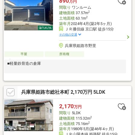
890
万円
間取り
ワンルーム
2
建物面積
37.57m
2
土地面積
63.1m
築年月
2024年4月(築2年5ヶ月)
ＪＲ播但線 京口駅 徒歩15分
その他の交通
兵庫県姫路市野里
平屋
所有権
■軽量鉄骨造の倉庫
兵庫県姫路市総社本町 2,170万円 5LDK
2,170
万円
間取り
5LDK
2
建物面積
115.32m
2
土地面積
75.16m
築年月
1980年5月(築46年4ヶ月)
ＪＲ山陽本線 姫路駅 徒歩15分