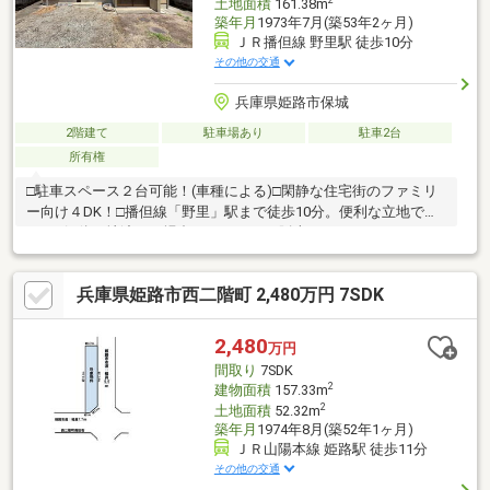
2
土地面積
161.38m
築年月
1973年7月(築53年2ヶ月)
ＪＲ播但線 野里駅 徒歩10分
その他の交通
兵庫県姫路市保城
2階建て
駐車場あり
駐車2台
所有権
□駐車スペース２台可能！(車種による)□閑静な住宅街のファミリ
ー向け４DK！□播但線「野里」駅まで徒歩10分。便利な立地で
す。□解体更地渡しの場合は1090万円で販売。リフォーム、リノ
ベーションのご希望も対応可能！ぜひお気軽にご相談ください。
■建築士が物件案内＆専門的アドバイス付き！建築士と一緒に中
兵庫県姫路市西二階町 2,480万円 7SDK
古物件を見学できるので、その場で不安や疑問を解消できます。
さらに、物件の状態をしっかりチェックする『ホームインスペク
ション（建物状況調査）』も実施。安心してスムーズに中古物件
2,480
万円
を購入できます！※詳しくは関連リンクをご覧ください。
間取り
7SDK
2
建物面積
157.33m
2
土地面積
52.32m
築年月
1974年8月(築52年1ヶ月)
ＪＲ山陽本線 姫路駅 徒歩11分
その他の交通