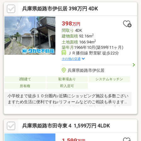
要）借入期間 ３５年変動金利０．６７５％月々 ２３，５３０
兵庫県姫路市伊伝居 398万円 4DK
円（ボーナス払い無し）物件のご案内、詳細は０１２０－７２２
－５５５タカセ不動産姫路店までお気軽にお問合せ下さい♪ご連絡
心よりお待ちしております(^_^)v
398
万円
間取り
4DK
2
建物面積
92.16m
2
土地面積
166.94m
築年月
1966年10月(築59年11ヶ月)
ＪＲ播但線 野里駅 徒歩22分
その他の交通
兵庫県姫路市伊伝居
2階建て
駐車場あり
システムキッチン
所有権
即入居可
小学校まで徒歩１０分圏内♪近隣にショッピング施設も多数ござい
ますため生活に便利ですね♪リフォームなどのご相談も承ります
♪●近隣にショッピング施設多数●小学校10分圏内物件のご案内、
詳細は０１２０－７２２－５５５タカセ不動産姫路店までお気軽
にお問合せ下さい♪ご連絡心よりお待ちしております(^_^)v
兵庫県姫路市田寺東４ 1,599万円 4LDK
1,599