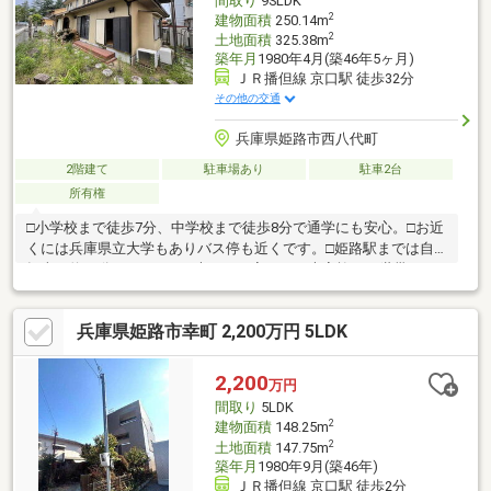
間取り
9SLDK
2
建物面積
250.14m
2
土地面積
325.38m
築年月
1980年4月(築46年5ヶ月)
ＪＲ播但線 京口駅 徒歩32分
その他の交通
兵庫県姫路市西八代町
2階建て
駐車場あり
駐車2台
所有権
□小学校まで徒歩7分、中学校まで徒歩8分で通学にも安心。□お近
くには兵庫県立大学もありバス停も近くです。□姫路駅までは自
転車で約15分。□8LDKSの大きなお家です。大家族や二世帯にい
かがでしょうか？□残置物が多いためお写真少ないです。リフォ
ーム等のご希望も対応も可能です。リフォームやリノベーション
兵庫県姫路市幸町 2,200万円 5LDK
もぜひお気軽にご相談下さい！■建築士が物件案内＆専門的アド
バイス付き！建築士と一緒に中古物件を見学できるので、その場
で不安や疑問を解消できます。さらに、物件の状態をしっかりチ
2,200
万円
ェックする『ホームインスペクション（建物状況調査）』も実
間取り
5LDK
施。安心してスムーズに中古物件を購入できます！※詳し
2
建物面積
148.25m
2
土地面積
147.75m
築年月
1980年9月(築46年)
ＪＲ播但線 京口駅 徒歩2分