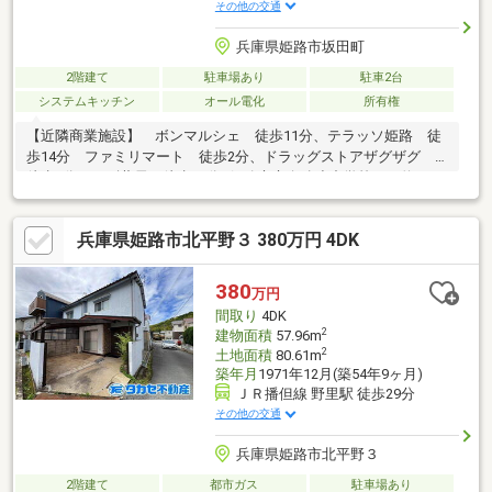
その他の交通
兵庫県姫路市坂田町
2階建て
駐車場あり
駐車2台
システムキッチン
オール電化
所有権
【近隣商業施設】 ボンマルシェ 徒歩11分、テラッソ姫路 徒
歩14分 ファミリマート 徒歩2分、ドラッグストアザグザグ
徒歩8分、スギ薬局 徒歩10分●姫路市立白鷺小中学校まで約1300
ｍ●環境と家計に優しいオール電化住宅●全居室6帖以上のゆとり
の3SLDK●家族団らんの時間も増えそうなくつろぎのＬＤＫは約
兵庫県姫路市北平野３ 380万円 4DK
16帖の広さ キッチンは後片付けもラクラクな食器洗乾燥機付●
窓付きで換気もできる約7.5帖のサービスルーム（納戸）あり●駐
車スペース2台分あり（車種による）※1階北側洋室1部プロパンガ
380
万円
ス利用※リフォームをご検討中の方もお気軽にご相談ください！
間取り
4DK
2
建物面積
57.96m
2
土地面積
80.61m
築年月
1971年12月(築54年9ヶ月)
ＪＲ播但線 野里駅 徒歩29分
その他の交通
兵庫県姫路市北平野３
2階建て
都市ガス
駐車場あり