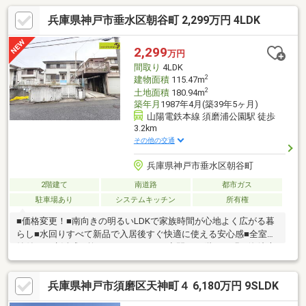
兵庫県神戸市垂水区朝谷町 2,299万円 4LDK
2,299
万円
間取り
4LDK
2
建物面積
115.47m
2
土地面積
180.94m
築年月
1987年4月(築39年5ヶ月)
山陽電鉄本線 須磨浦公園駅 徒歩
3.2km
その他の交通
兵庫県神戸市垂水区朝谷町
2階建て
南道路
都市ガス
駐車場あり
システムキッチン
所有権
■価格変更！■南向きの明るいLDKで家族時間が心地よく広がる暮
らし■水回りすべて新品で入居後すぐ快適に使える安心感■全室収
納付きで生活感を抑えたすっきりした空間に■2階から明石海峡大
橋を望む特別な眺望が日常に■閑静な住宅街で落ち着いた子育て
環境を実現できる■スーパーやコンビニ徒歩圏で日々の買い物も
兵庫県神戸市須磨区天神町４ 6,180万円 9SLDK
便利■駐車1台■塩屋北小学校（徒歩7分）・塩屋中学校自分たちに
合う物件が分からない方へ。ロコホームが住まい探しをお手伝い