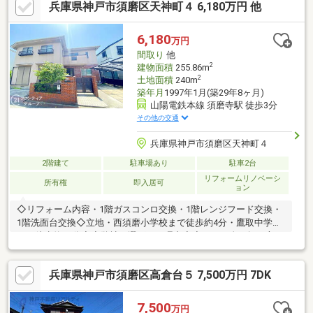
兵庫県神戸市須磨区天神町４ 6,180万円 他
替：トイレ・洗面所◎建具新調◎クローゼット、シューズボック
ス新設◆【アクセス・周辺環境】ヤマダストアー徒歩約10分！セ
ブンイレブン徒歩約9分と充実した環境です♪◆【学校・保育園・
6,180
万円
幼稚園】高倉台小学校まで徒歩約5分 ●高倉中学校まで徒歩約9
間取り
他
分 ●高倉台保育所まで徒歩3分
2
建物面積
255.86m
2
土地面積
240m
築年月
1997年1月(築29年8ヶ月)
山陽電鉄本線 須磨寺駅 徒歩3分
その他の交通
兵庫県神戸市須磨区天神町４
2階建て
駐車場あり
駐車2台
リフォームリノベーシ
所有権
即入居可
ョン
◇リフォーム内容・1階ガスコンロ交換・1階レンジフード交換・
1階洗面台交換◇立地・西須磨小学校まで徒歩約4分・鷹取中学校
まで徒歩約22分◆◇弊社が選ばれる理由◆◇１．お金の扱い方の
プロ、ファイナンシャルプランナーが資金計画をサポート！２．
買い替えなどにも対応できる売却専門チームあり！３．たくさん
兵庫県神戸市須磨区高倉台５ 7,500万円 7DK
の銀行と繋がりがあるため、最も低金利になるように審査が可
能！４．物件のお引渡し後に必要になったお家のリフォームも弊
社のリフォームプランナーがご提案！弊社は専門家同士が連携を
7,500
万円