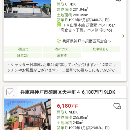
とっているため、より多くの知見がございますお気軽にお問合せ
間取り
7DK
ください！
2
建物面積
231.94m
2
土地面積
286.05m
築年月
1992年2月(築34年7ヶ月)
ＪＲ山陽本線 須磨駅 バス10分/
「高倉台５丁目」バス停 停歩5分
兵庫県神戸市須磨区高倉台５
2階建て
都市ガス
駐車場あり
駐車2台
所有権
・シャッター付車庫♪お車2台駐車していただけます♪・1.2階にキ
ッチンやお風呂がございます♪・二世帯での暮らしにもいかがでし
ょうか♪・コンビニやドラッグストアが徒歩10分圏内♪コーヨー高
倉台店徒歩5分セブンイレブン神戸奥須磨店徒歩7分神戸市立高倉
台小学校徒歩6分神戸市立高倉中学校徒歩11分◇◆神戸不動産リ
兵庫県神戸市須磨区天神町４ 6,180万円 9LDK
アルティ◆◇私たちは神戸・西宮・明石エリア密着の不動産売買
専門会社です。ラジオ・TV CM「サンテレビボックス席」にてテ
レビCM、「kissFM kobe」にてラジオCMを放送中！物件の売却
6,180
万円
相談も承ります！圧倒的な広告量でより早く高く売ります！
間取り
9LDK
2
建物面積
255.86m
2
土地面積
240m
築年月
1997年1月(築29年8ヶ月)