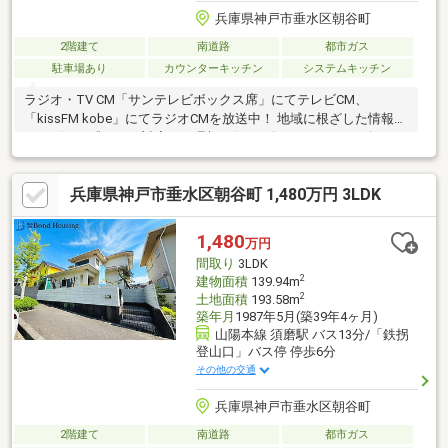
兵庫県神戸市垂水区朝谷町
2階建て
南道路
都市ガス
駐車場あり
カウンターキッチン
システムキッチン
ラジオ・TV CM「サンテレビボックス席」にてテレビCM、
「kissFM kobe」にてラジオCMを放送中！ 地域に根ざした情報力
とスピード感のある対応で、理想の住まい探しをサポート致しま
す♪
兵庫県神戸市垂水区朝谷町 1,480万円 3LDK
1,480
万円
間取り
3LDK
2
建物面積
139.94m
2
土地面積
193.58m
築年月
1987年5月(築39年4ヶ月)
山陽本線 須磨駅 バス13分/「鉄拐
登山口」バス停 停歩6分
その他の交通
兵庫県神戸市垂水区朝谷町
2階建て
南道路
都市ガス