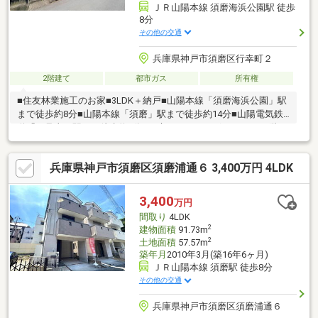
ＪＲ山陽本線 須磨海浜公園駅 徒歩
8分
その他の交通
兵庫県神戸市須磨区行幸町２
2階建て
都市ガス
所有権
■住友林業施工のお家■3LDK＋納戸■山陽本線「須磨海浜公園」駅
まで徒歩約8分■山陽本線「須磨」駅まで徒歩約14分■山陽電気鉄
道「月見山」駅まで徒歩約8分■お庭スペースございます。■1階リ
ビング 電動シャッター付き～周辺環境～・コープ須磨まで徒歩
約6分・マックスバリュ須磨店まで徒歩約13分・ローソン月見山
兵庫県神戸市須磨区須磨浦通６ 3,400万円 4LDK
本町店まで徒歩約5分・神戸西須磨郵便局まで徒歩約7分
3,400
万円
間取り
4LDK
2
建物面積
91.73m
2
土地面積
57.57m
築年月
2010年3月(築16年6ヶ月)
ＪＲ山陽本線 須磨駅 徒歩8分
その他の交通
兵庫県神戸市須磨区須磨浦通６