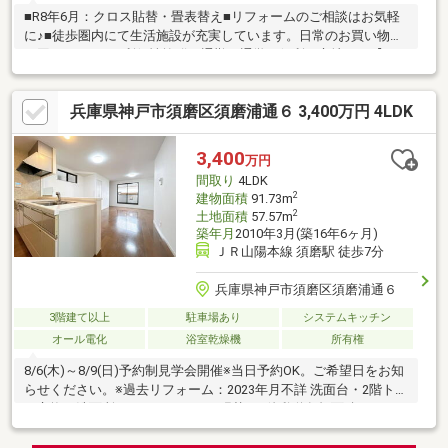
■R8年6月：クロス貼替・畳表替え■リフォームのご相談はお気軽
に♪■徒歩圏内にて生活施設が充実しています。日常のお買い物に
は困りません。■利便性抜群、通勤・通学に便利な立地です【ネ
ット・ホームページに掲載されていない物件多数有、お気軽にお
問い合わせください】♪ホームページ他物件掲載中♪お家の売却相
兵庫県神戸市須磨区須磨浦通６ 3,400万円 4LDK
談、無料査定しております住宅ローンでお困りな方は当社へご相
談をとりあえずローン相談だけでもしたい方大歓迎です！
3,400
万円
間取り
4LDK
2
建物面積
91.73m
2
土地面積
57.57m
築年月
2010年3月(築16年6ヶ月)
ＪＲ山陽本線 須磨駅 徒歩7分
兵庫県神戸市須磨区須磨浦通６
3階建て以上
駐車場あり
システムキッチン
オール電化
浴室乾燥機
所有権
8/6(木)～8/9(日)予約制見学会開催※当日予約OK。ご希望日をお知
らせください。※過去リフォーム：2023年月不詳 洗面台・2階トイ
レ交換、洗面所・トイレのクロス張替え※他私道負担面積23.03
㎡ 共有持分（1/18）※眺望景観形成地域（須磨海浜公園、ビー
ナステラス）、準防火地域、第5種高度地区※その他交通：山陽電