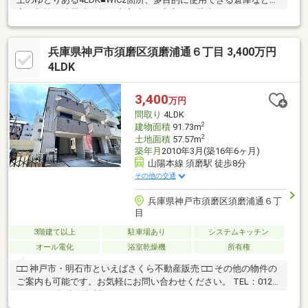
富な収納■4台駐車可能！来客時にも安心して駐車できます
兵庫県神戸市須磨区須磨浦通６丁目 3,400万円
4LDK
3,400
万円
間取り
4LDK
2
建物面積
91.73m
2
土地面積
57.57m
築年月
2010年3月(築16年6ヶ月)
山陽本線 須磨駅 徒歩8分
その他の交通
兵庫県神戸市須磨区須磨浦通６丁
目
3階建て以上
駐車場あり
システムキッチン
オール電化
浴室乾燥機
所有権
□□ 神戸市・明石市といえばさくら不動産販売 □□ その他の物件の
ご案内も可能です。お気軽にお問い合わせください。 TEL：0120-
930-667（担当：白川）