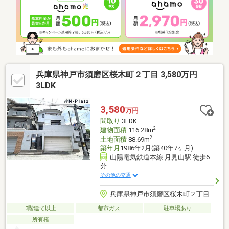
兵庫県神戸市須磨区桜木町２丁目 3,580万円
3LDK
3,580
万円
間取り
3LDK
2
建物面積
116.28m
2
土地面積
88.69m
築年月
1986年2月(築40年7ヶ月)
山陽電気鉄道本線 月見山駅 徒歩6
分
その他の交通
兵庫県神戸市須磨区桜木町２丁目
3階建て以上
都市ガス
駐車場あり
所有権