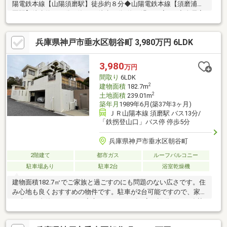
陽電鉄本線【山陽須磨駅】徒歩約８分◆山陽電鉄本線【須磨浦公
園駅】徒歩約１２分～海まで徒歩５分♪海と過ごす家♪～◆全居室
収納、リビング収納、パントリーと収納◎◆食器洗浄乾燥機、浴
室乾燥と設備充実◆令和８年３月ハウスクリーニング済み◆３階
兵庫県神戸市垂水区朝谷町 3,980万円 6LDK
バルコニーから海が見えます♪◆駐車場１台分（車種制限有）■□■
ネットで簡単見学予約可能です！■□■お電話が苦手な方、不動産
の敷居が高そうなど不安な方にも安心。ネット予約ならワンタッ
3,980
万円
プで受付が完了します。【見学予約する】より、見学希望のお問
間取り
6LDK
い合わせをお願いいたします。
2
建物面積
182.7m
2
土地面積
239.01m
築年月
1989年6月(築37年3ヶ月)
ＪＲ山陽本線 須磨駅 バス13分/
「鉄拐登山口」バス停 停歩5分
兵庫県神戸市垂水区朝谷町
2階建て
都市ガス
ルーフバルコニー
駐車場あり
駐車2台
浴室乾燥機
建物面積182.7㎡でご家族と過ごすのにも問題のない広さです。住
み心地も良くおすすめの物件です。駐車が2台可能ですので、家族
が車を一台使っていても安心です。ニーズの高い設備である追焚
機能が付いている浴室になります。角地なので日当たりも良く健
康的な生活に適しています。手が届くところになんでも置ける独