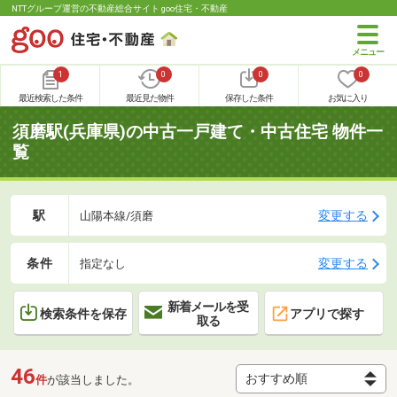
NTTグループ運営の不動産総合サイト goo住宅・不動産
1
0
0
0
最近検索した条件
最近見た物件
保存した条件
お気に入り
須磨駅(兵庫県)の中古一戸建て・中古住宅 物件一
覧
駅
変更する
山陽本線/須磨
条件
変更する
指定なし
新着メールを受
検索条件を保存
アプリで探す
取る
46
件
が該当しました。