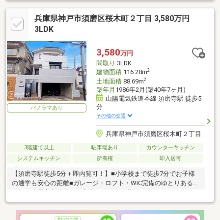
兵庫県神戸市須磨区桜木町２丁目 3,580万円
3LDK
3,580
万円
間取り
3LDK
2
建物面積
116.28m
2
土地面積
88.69m
築年月
1986年2月(築40年7ヶ月)
山陽電気鉄道本線 須磨寺駅 徒歩5
分
パノラマあり
その他の交通
兵庫県神戸市須磨区桜木町２丁目
3階建て以上
駐車場あり
カウンターキッチン
システムキッチン
所有権
即入居可
【須磨寺駅徒歩5分＋即内覧可！】■小学校まで徒歩7分でお子様
の通学も安心の距離■ガレージ・ロフト・WIC完備のゆとりある
3LDK■全居室収納付きで室内もスッキリ片付きます