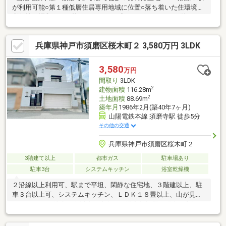
が利用可能○第１種低層住居専用地域に位置○落ち着いた住環境と
利便性が調和した、暮らしやすさを感じられるエリア○１階・２
階それぞれにＬＤＫや浴室、洗面所、トイレが備えられた独立性
の高い間取り○ＬＤＫは南向きの明るく開放的な空間○居室は、子
兵庫県神戸市須磨区桜木町２ 3,580万円 3LDK
供部屋・書斎・ゲストルームなどライフスタイルに合わせて多彩
に活用可能○納戸３箇所あり。整った暮らしが叶う住まい○周辺環
境・コープ須磨まで６２０ｍ（徒歩８分）・神戸市立西須磨小学
3,580
万円
校まで３５０ｍ（徒歩５分）・医療法人一高会野村海浜病院まで
間取り
3LDK
５９０ｍ（徒歩４分）
2
建物面積
116.28m
2
土地面積
88.69m
築年月
1986年2月(築40年7ヶ月)
山陽電鉄本線 須磨寺駅 徒歩5分
その他の交通
兵庫県神戸市須磨区桜木町２
3階建て以上
都市ガス
駐車場あり
駐車3台
システムキッチン
浴室乾燥機
２沿線以上利用可、駅まで平坦、閑静な住宅地、３階建以上、駐
車３台以上可、システムキッチン、ＬＤＫ１８畳以上、山が見え
る、スーパー 徒歩10分以内、南向き、浴室乾燥機、陽当り良好、
全居室収納、整形地、シャワー付洗面化粧台、対面式キッチン、
トイレ２ヶ所、温水洗浄便座、浴室に窓、ＴＶモニタ付インター