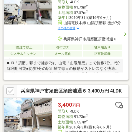
間取り
4LDK
2
建物面積
91.73m
2
土地面積
57.57m
築年月
2010年3月(築16年6ヶ月)
山陽電鉄本線 山陽須磨駅 徒歩7分
その他の交通
兵庫県神戸市須磨区須磨浦通６
3階建て以上
都市ガス
駐車場あり
システムキッチン
オール電化
浴室乾燥機
■JR「須磨」駅まで徒歩7分、山電「山陽須磨」まで徒歩7分。2沿
線利用可能■徒歩7分の駅距離で毎日の移動がストレスなく快適に
■3階バルコニーから海を望む開放感ある住環境が魅力■4LDKの間
取りで子ども部屋や在宅ワークにも対応■コンビニ徒歩約3分で日
常のちょっとした買い物も便利■室内クリーニング済みで入居後
兵庫県神戸市須磨区須磨浦通６ 3,400万円 4LDK
すぐ生活スタート可■駐車1台■西須磨小学校・鷹取中学校自分た
ちに合う物件が分からない方へ。ロコホームが住まい探しをお手
伝いします。SUUMO・アットホーム掲載物件に加え、「俺と私
3,400
万円
のLocoHouse」もご紹介可能。物件見学だけでも大歓迎です。お
間取り
4LDK
気軽にご相談ください！
2
建物面積
91.73m
2
土地面積
57.57m
築年月
2010年3月(築16年6ヶ月)