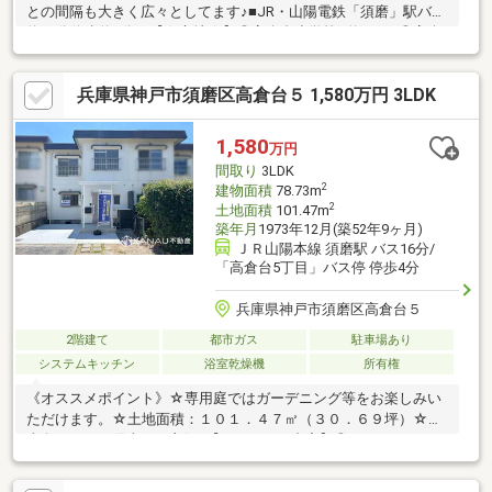
との間隔も大きく広々としてます♪■JR・山陽電鉄「須磨」駅バス
約13分停歩約2分！【☆立地☆】◎高倉台小学校…約300ｍ◎高倉
台中学校…約300ｍ◎ヤマダストアー須磨離宮公園前店…約800ｍ
◎ドラッグストアコスモス多井畑店…約1000ｍ◎コーナン須磨イ
兵庫県神戸市須磨区高倉台５ 1,580万円 3LDK
ンター店…約800ｍ◎高倉台公園…約300ｍ【☆リフォーム内容
☆】2025年5月：防水コーキング2025年7月：壁・天井(クロス・
塗装)
1,580
万円
間取り
3LDK
2
建物面積
78.73m
2
土地面積
101.47m
築年月
1973年12月(築52年9ヶ月)
ＪＲ山陽本線 須磨駅 バス16分/
「高倉台5丁目」バス停 停歩4分
兵庫県神戸市須磨区高倉台５
2階建て
都市ガス
駐車場あり
システムキッチン
浴室乾燥機
所有権
《オススメポイント》☆専用庭ではガーデニング等をお楽しみい
ただけます。☆土地面積：１０１．４７㎡（３０．６９坪）☆南
東向きにつき陽当たり良好♪【リフォーム内容】◎キッチン、ユニ
ットバス、トイレ、洗面台交換◎和室を洋室に間取り変更◎壁・
天井クロス貼替：全居室◎床フロアタイル貼：全居室◎ＣＦ貼