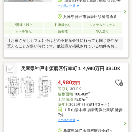
山陽電鉄本線 山陽須磨駅 徒歩7分
その他の交通
兵庫県神戸市須磨区須磨浦通６
3階建て以上
駐車場あり
システムキッチン
オール電化
所有権
即入居可
【お家さがしカフェ】今はどの不動産会社に行っても同じ物件が
買えることが多い時代です。他社様が掲載されている物件もお取
り扱いできるケースがほとんどです。だからこそ、「どんな物件
に出会うか」も大切ですが、「どんな人と探すか」が大切だと私
達は考えています。物件の見学だけでは見えない本当に正しい知
兵庫県神戸市須磨区行幸町１ 4,980万円 3SLDK
識や、プロだからわかる納得いくお家の探し方等を無料講座や相
談会でお話しています。皆さん最初はわからないところからお家
探しをスタートされます。小さなことでも結構です。私達になん
4,980
万円
でも相談してください！自分の家族の家を探すようにお手伝いい
間取り
3SLDK
たします。一緒に楽しくお家を探しましょう！詳細は【HP】へ
2
建物面積
108.48m
2
土地面積
75.07m
築年月
2025年7月(築1年2ヶ月)
ＪＲ山陽本線 須磨海浜公園駅 徒歩
7分
その他の交通
兵庫県神戸市須磨区行幸町１