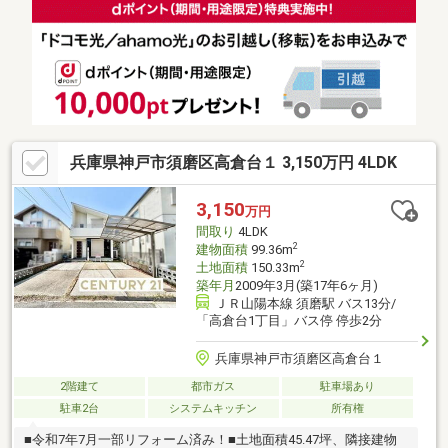
鉄本線「山陽須磨」駅より徒歩約7分（約550m）※その他交通：
山陽電鉄本線「月見山」駅より徒歩約4分（約270m）※各階面
積：1階22.77㎡ 2階34.48㎡ 3階34.48㎡※情報と現況が相違する場
合は、現況優先とします。※司法書士は売主
兵庫県神戸市須磨区高倉台１ 3,150万円 4LDK
3,150
万円
間取り
4LDK
2
建物面積
99.36m
2
土地面積
150.33m
築年月
2009年3月(築17年6ヶ月)
ＪＲ山陽本線 須磨駅 バス13分/
「高倉台1丁目」バス停 停歩2分
兵庫県神戸市須磨区高倉台１
2階建て
都市ガス
駐車場あり
駐車2台
システムキッチン
所有権
■令和7年7月一部リフォーム済み！■土地面積45.47坪、隣接建物