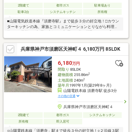
2階建て
都市ガス
駐車場あり
駐車2台
システムキッチン
所有権
■山陽電気鉄道本線『須磨寺駅』まで徒歩３分の好立地！□カウン
ターキッチンの為、家族とコミュニケーションとりながら料理可
能！■お子様のお部屋や夫婦のお部屋も可能な間取り！※Ｓ「サー
ビスルーム」は納戸です。※駐車台数は車種による。福屋不動産
販売では、次のようなニーズにもお応えしています。◆ お家さが
兵庫県神戸市須磨区天神町４ 6,180万円 8SLDK
しの段取りを知りたい◆ご検討からご契約までの一連の流れをご
説明します。初めての住まい購入のご参考にしてください♪◆ 予
算を知りたい◆収入や家賃から予算やローン金額のシミュレーシ
6,180
万円
ョンをします。物件購入の際に不安となる諸費用や税金のことに
間取り
8SLDK
お答えします。
2
建物面積
255.86m
2
土地面積
240m
築年月
1997年1月(築29年8ヶ月)
山陽電鉄本線 須磨寺駅 徒歩3分
その他の交通
兵庫県神戸市須磨区天神町４
2階建て
都市ガス
システムキッチン
所有権
即入居可
○山陽電鉄本線「須磨寺」駅まで徒歩３分の好立地！○２沿線３駅