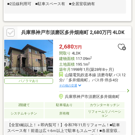
■2沿線利用可 ■駐車スペース有 ■全居室収納有
兵庫県神戸市須磨区多井畑南町 2,680万円 4LDK
2,680
万円
間取り
4LDK
2
建物面積
117.09m
2
土地面積
195.1m
築年月
1998年1月(築28年8ヶ月)
山陽電気鉄道本線 須磨寺駅 バス12
分/「多井畑南町」バス停 停歩4分
パノラマあり
その他の交通
兵庫県神戸市須磨区多井畑南町
2階建て
駐車場あり
カウンターキッチン
リフォームリノベーシ
システムキッチン
所有権
ョン
【全室6帖以上！＋即内覧可！】令和7年11月リフォーム！■駐車
スペース有！前道は広々6ｍ以上で駐車もスムーズ！■各居室収納