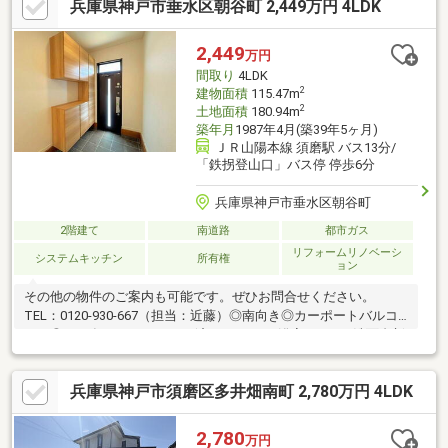
兵庫県神戸市垂水区朝谷町 2,449万円 4LDK
立型キッチンは作業効率が良く快適です。
2,449
万円
間取り
4LDK
2
建物面積
115.47m
2
土地面積
180.94m
築年月
1987年4月(築39年5ヶ月)
ＪＲ山陽本線 須磨駅 バス13分/
「鉄拐登山口」バス停 停歩6分
兵庫県神戸市垂水区朝谷町
2階建て
南道路
都市ガス
リフォームリノベーシ
システムキッチン
所有権
ョン
その他の物件のご案内も可能です。ぜひお問合せください。
TEL：0120-930-667（担当：近藤）◎南向き◎カーポートバルコ
ニー◎2025年９月リフォーム済・キッチン/浴室/トイレ/洗面台新
調・クロス/CF貼替・フローリング上張り・網戸張替■住宅ローン
についてのご提案■弊社は【お客様から住宅ローンあっせん手数
兵庫県神戸市須磨区多井畑南町 2,780万円 4LDK
料を頂いておりません！】フルローンをご希望の方、勤続年数の
短い方、自営業の方、外国籍の方、また現在の他の借入れが気に
なる方、どんなお悩みもご相談下さい。提携銀行がたくさんござ
2,780
万円