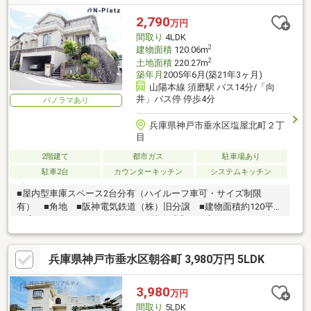
2,790
万円
間取り
4LDK
2
建物面積
120.06m
2
土地面積
220.27m
築年月
2005年6月(築21年3ヶ月)
山陽本線 須磨駅 バス14分/「向
井」バス停 停歩4分
パノラマあり
兵庫県神戸市垂水区塩屋北町２丁
目
2階建て
都市ガス
駐車場あり
駐車2台
カウンターキッチン
システムキッチン
■屋内型車庫スペース2台分有（ハイルーフ車可・サイズ制限
有） ■角地 ■阪神電気鉄道（株）旧分譲 ■建物面積約120平米
の広々4LDK ■LDKは吹抜があり開放感◎ ■プールやBBQも楽し
めるお庭付
兵庫県神戸市垂水区朝谷町 3,980万円 5LDK
3,980
万円
間取り
5LDK