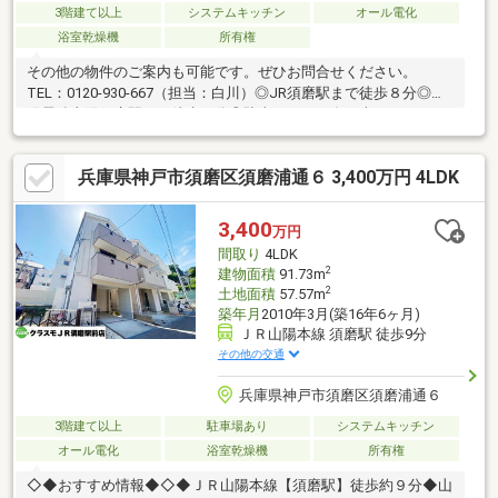
3階建て以上
システムキッチン
オール電化
浴室乾燥機
所有権
その他の物件のご案内も可能です。ぜひお問合せください。
TEL：0120-930-667（担当：白川）◎JR須磨駅まで徒歩８分◎山
陽電鉄山陽須磨駅まで徒歩７分◎駐車スペース有（車種による）
◎2023年リフォーム歴有・洗面台/２階トイレ交換■住宅ローンに
ついてのご提案■弊社は【お客様から住宅ローンあっせん手数料
兵庫県神戸市須磨区須磨浦通６ 3,400万円 4LDK
を頂いておりません！！】フルローンをご希望の方、勤続年数の
短い方、自営業の方、外国籍の方、また現在の他の借入れが気に
なる方、どんなお悩みもご相談下さい。提携銀行がたくさんござ
3,400
万円
います。無理のない資金計画をご提案させていただきますので、
間取り
4LDK
お気軽にご相談ください。
2
建物面積
91.73m
2
土地面積
57.57m
築年月
2010年3月(築16年6ヶ月)
ＪＲ山陽本線 須磨駅 徒歩9分
その他の交通
兵庫県神戸市須磨区須磨浦通６
3階建て以上
駐車場あり
システムキッチン
オール電化
浴室乾燥機
所有権
◇◆おすすめ情報◆◇◆ＪＲ山陽本線【須磨駅】徒歩約９分◆山