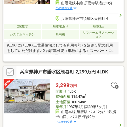
山陽電鉄本線 須磨寺駅 徒歩3分
その他の交通
兵庫県神戸市須磨区天神町４
2階建て
駐車場あり
駐車2台
リフォームリノベーシ
システムキッチン
所有権
ョン
9LDK+2S+LDK♪二世帯住宅としても利用可能♪２沿線３駅の利用
をしていただけます♪２台駐車可能（車種による）スーパー・コン
ビニ・小学校まで徒歩１０分圏内♪生活に便利な環境です♪令和６
年８月 １Fガスコンロ、レンジフード、洗面台交換♪空き家につ
き随時ご内覧受付中♪弊社は水曜日も営業しております♪◇◆神戸
兵庫県神戸市垂水区朝谷町 2,299万円 4LDK
不動産リアルティ◆◇私たちは神戸・西宮・明石エリア密着の不
動産売買専門会社です。ラジオ・TV CM「サンテレビボックス
席」にてテレビCM、「kissFM kobe」にてラジオCMを放送中！
2,299
万円
物件の売却相談も承ります！圧倒的な広告量でより早く高く売り
間取り
4LDK
ます！
2
建物面積
115.47m
2
土地面積
180.94m
築年月
1987年4月(築39年5ヶ月)
山陽本線 須磨駅 バス12分/「鉄拐
登山口」バス停 停歩2分
その他の交通