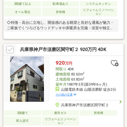
3階建て以上
駐車場あり
システムキッチン
リフォームリノベーシ
オール電化
所有権
ョン
◇特徴・高台に立地し、開放感のある眺望と良好な通風が魅力・
ご家族でくつろげるウッドデッキや床暖房を完備・浴室や独立洗
面台が2ヶ所あり、忙しい朝もスムーズ◇リフォーム内容・建物
内外フルリフォーム◇立地・神戸市立塩屋小学校まで徒歩約15
分・神戸市立塩屋中学校まで徒歩約26分◆◇弊社が選ばれる理由
兵庫県神戸市須磨区関守町２ 920万円 4DK
◆◇１．お金の扱い方のプロ、ファイナンシャルプランナーが資
金計画をサポート！２．買い替えなどにも対応できる売却専門チ
ームあり！３．たくさんの銀行と繋がりがあるため、最も低金利
920
万円
になるように審査が可能！
間取り
4DK
2
建物面積
82.62m
2
土地面積
63.82m
築年月
1987年3月(築39年6ヶ月)
山陽電鉄本線 山陽須磨駅 徒歩2分
その他の交通
兵庫県神戸市須磨区関守町２
2階建て
都市ガス
所有権
リフォームリノベーシ
即入居可
ョン