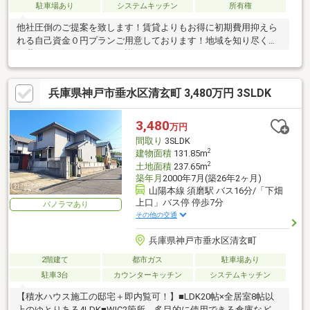
駐車場あり
システムキッチン
所有権
他社圧倒のご提案を致します！賃貸よりもお得に初期費用抑えら
れる自己資金０円プランご用意しております！地域を知り尽くし
た我々にお任せください。詳細は０１２０-３３７-２７９までお
問い合わせください！！！
兵庫県神戸市垂水区清玄町 3,480万円 3SLDK
3,480
万円
間取り
3SLDK
2
建物面積
131.85m
2
土地面積
237.65m
築年月
2000年7月(築26年2ヶ月)
山陽本線 須磨駅 バス16分/「下畑
上口」バス停 停歩7分
パノラマあり
その他の交通
兵庫県神戸市垂水区清玄町
2階建て
都市ガス
駐車場あり
駐車3台
カウンターキッチン
システムキッチン
【積水ハウス施工の邸宅＋即内覧可！】■LDK20帖×全居室8帖以
上のゆとりある4LDK■WIC2箇所、多目的に使用できる倉庫など豊