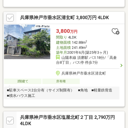
スペース付き！■全室2面採光につき陽当たり・通風良好！
兵庫県神戸市垂水区清玄町 3,800万円 4LDK
3,800
万円
間取り
4LDK
2
建物面積
142.88m
2
土地面積
241.49m
築年月
2001年6月(築25年3ヶ月)
山陽本線 須磨駅 バス18分/「高倉
台8丁目」バス停 停歩7分
兵庫県神戸市垂水区清玄町
2階建て
所有権
■駐車スペース2台分有（サイズ制限有） ■角地 ■軽量鉄骨造
■積水ハウス施工
兵庫県神戸市垂水区塩屋北町２丁目 2,790万円
4LDK