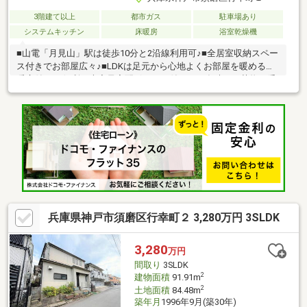
3階建て以上
都市ガス
駐車場あり
システムキッチン
床暖房
浴室乾燥機
■山電「月見山」駅は徒歩10分と2沿線利用可♪■全居室収納スペー
ス付きでお部屋広々♪■LDKは足元から心地よくお部屋を暖める床
暖房付き♪■便利な大容量宅配ボックス付き！不在時でも荷物を受
け取れるので便利です♪■タッチレスハンドシャワー水栓、洗面所
ホスクリーン、 スマートロックシステムやカップボード等、設
備充実で新生活をサポート♪当社スタッフと一緒に、お客様の新生
活に相応しいマイホームを探しましょう。住まい探しを全力でサ
ポート致しますので、まずはお気軽にご連絡ください。
兵庫県神戸市須磨区行幸町２ 3,280万円 3SLDK
3,280
万円
間取り
3SLDK
2
建物面積
91.91m
2
土地面積
84.48m
築年月
1996年9月(築30年)