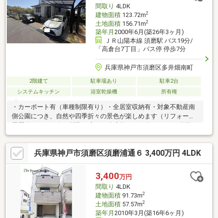
います。無理のない資金計画をご提案させていただきますので、
間取り
4LDK
お気軽にご相談ください。
2
建物面積
123.72m
2
土地面積
156.71m
築年月
2000年6月(築26年3ヶ月)
ＪＲ山陽本線 須磨駅 バス19分/
「高倉台7丁目」バス停 停歩7分
兵庫県神戸市須磨区多井畑南町
2階建て
駐車場あり
駐車2台
システムキッチン
浴室乾燥機
所有権
・カーポート有（車種制限有り）・全居室収納有・対象不動産南
側公園につき、自然や四季折々の景色が楽しめます（リフォーム
履歴有）・2009年 間取り変更工事実施・2025年12月 再防蟻保
証延長工事（5年保証有）・2025年12月 屋根補修工事・塗装、
外壁目地シーリング
兵庫県神戸市須磨区須磨浦通６ 3,400万円 4LDK
3,400
万円
間取り
4LDK
2
建物面積
91.73m
2
土地面積
57.57m
築年月
2010年3月(築16年6ヶ月)