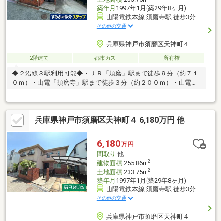
築年月
1997年1月(築29年8ヶ月)
山陽電鉄本線 須磨寺駅 徒歩3分
その他の交通
兵庫県神戸市須磨区天神町４
2階建て
都市ガス
所有権
◆２沿線３駅利用可能◆・ＪＲ「須磨」駅まで徒歩９分（約７１
０ｍ）・山電「須磨寺」駅まで徒歩３分（約２００ｍ）・山電
「山陽須磨」駅まで徒歩８分（約６１０ｍ）
兵庫県神戸市須磨区天神町４ 6,180万円 他
6,180
万円
間取り
他
2
建物面積
255.86m
2
土地面積
233.75m
築年月
1997年1月(築29年8ヶ月)
山陽電鉄本線 須磨寺駅 徒歩3分
その他の交通
兵庫県神戸市須磨区天神町４