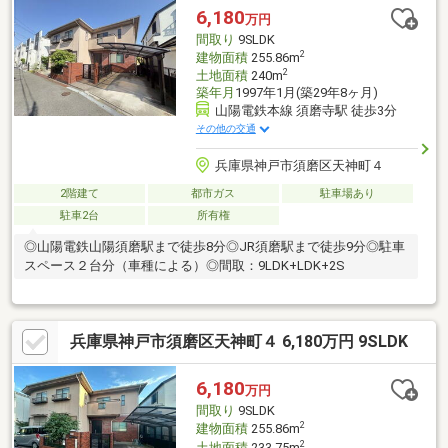
します。SUUMO掲載物件に加え、「俺と私のLocoHouse」もご
6,180
万円
紹介可能。物件見学だけでも大歓迎です。お気軽にご相談くださ
間取り
9SLDK
い！
2
建物面積
255.86m
2
土地面積
240m
築年月
1997年1月(築29年8ヶ月)
山陽電鉄本線 須磨寺駅 徒歩3分
その他の交通
兵庫県神戸市須磨区天神町４
2階建て
都市ガス
駐車場あり
駐車2台
所有権
◎山陽電鉄山陽須磨駅まで徒歩8分◎JR須磨駅まで徒歩9分◎駐車
スペース２台分（車種による）◎間取：9LDK+LDK+2S
兵庫県神戸市須磨区天神町４ 6,180万円 9SLDK
6,180
万円
間取り
9SLDK
2
建物面積
255.86m
2
土地面積
233.75m