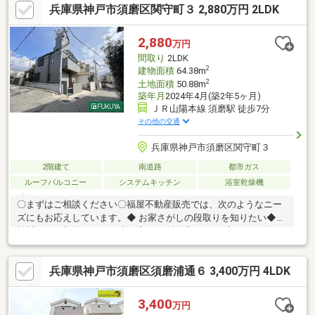
兵庫県神戸市須磨区関守町３ 2,880万円 2LDK
ホン、通風良好、全居室フローリング、シャッター車庫、ウォー
クインクローゼット、都市ガス、小学校 徒歩10分以内、食器洗乾
燥機、整備された歩道
2,880
万円
間取り
2LDK
2
建物面積
64.38m
2
土地面積
50.88m
築年月
2024年4月(築2年5ヶ月)
ＪＲ山陽本線 須磨駅 徒歩7分
その他の交通
兵庫県神戸市須磨区関守町３
2階建て
南道路
都市ガス
ルーフバルコニー
システムキッチン
浴室乾燥機
〇まずはご相談ください〇福屋不動産販売では、次のようなニー
ズにもお応えしています。◆ お家さがしの段取りを知りたい◆ご
検討からご契約までの一連の流れをご説明します。初めての住ま
い購入のご参考にしてください♪◆ 予算を知りたい◆収入や家賃
から予算やローン金額のシミュレーションをします。物件購入の
兵庫県神戸市須磨区須磨浦通６ 3,400万円 4LDK
際に不安となる諸費用や税金のことにお答えします。その他リフ
ォーム・住み替えのお悩みなど幅広くお手伝いさせていただきま
す。お家さがしをし始めてすぐの方もお気軽にお問合せください♪
3,400
万円