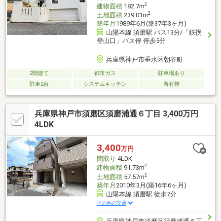
2
建物面積
182.7m
2
土地面積
239.01m
築年月
1989年6月(築37年3ヶ月)
山陽本線 須磨駅 バス13分/「鉄拐
登山口」バス停 停歩5分
兵庫県神戸市垂水区朝谷町
2階建て
都市ガス
駐車場あり
駐車2台
システムキッチン
所有権
兵庫県神戸市須磨区須磨浦通６丁目 3,400万円
4LDK
3,400
万円
間取り
4LDK
2
建物面積
91.73m
2
土地面積
57.57m
築年月
2010年3月(築16年6ヶ月)
山陽本線 須磨駅 徒歩7分
その他の交通