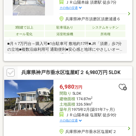
ＪＲ山陽本線 須磨駅 徒歩7分
その他の交通
兵庫県神戸市須磨区須磨浦通６
3階建て以上
駐車場あり
システムキッチン
オール電化
浴室乾燥機
所有権
■月々7万円台～購入可■1台駐車可 敷地約17坪■JR「須磨」歩7分
の立地■複数沿線利用可 通勤便利■安心感と地球にやさしいオール
電化住宅■全室2面採光 陽当り通風良好■建物約28坪 4LDK■3面採
光の明るい約16帖LDK■収納充実！全居室収納、パントリー■設備
充実！浴室乾燥機、食洗器など■生活動線良好！お手洗い×2ヶ所■
兵庫県神戸市垂水区塩屋町２ 6,980万円 5LDK
風通しの良い2・3階ダブルバルコニー■TVインターホン有◎2023
年リフォーム履歴有・洗面台・2階トイレ交換・クロス張替（洗面
所・トイレ）などお家探しは、『物件掲載数No.1』のトラストホ
6,980
万円
ームにお任せください！ 0120-39-7710
間取り
5LDK
2
建物面積
174.87m
2
土地面積
326.59m
築年月
1975年2月(築51年7ヶ月)
ＪＲ山陽本線 塩屋駅 徒歩9分
その他の交通
兵庫県神戸市垂水区塩屋町２