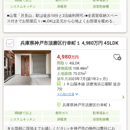
3階建て以上
都市ガス
駐車場あり
システムキッチン
床暖房
浴室乾燥機
■山電「月見山」駅は徒歩10分と2沿線利用可♪■全居室収納スペー
ス付きでお部屋広々♪■LDKは足元から心地よくお部屋を暖める床
暖房付き♪■便利な大容量宅配ボックス付き！不在時でも荷物を受
け取れるので便利です♪■タッチレスハンドシャワー水栓、洗面所
ホスクリーン、 スマートロックシステムやカップボード等、設
兵庫県神戸市須磨区行幸町１ 4,980万円 4SLDK
備充実で新生活をサポート♪当社スタッフと一緒に、お客様の新生
活に相応しいマイホームを探しましょう。住まい探しを全力でサ
ポート致しますので、まずはお気軽にご連絡ください。
4,980
万円
間取り
4SLDK
2
建物面積
108.48m
2
土地面積
75.07m
築年月
2025年7月(築1年2ヶ月)
ＪＲ山陽本線 須磨海浜公園駅 徒歩
7分
その他の交通
兵庫県神戸市須磨区行幸町１
3階建て以上
都市ガス
駐車場あり
システムキッチン
床暖房
浴室乾燥機
☆お気軽に現地までお越しください♪☆神戸市の物件は弊社にお