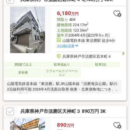
6,180
万円
間取り
4DK
2
建物面積
224.17m
2
土地面積
123.36m
築年月
2004年4月(築22年5ヶ月)
山陽電鉄本線 東須磨駅 徒歩6分
その他の交通
兵庫県神戸市須磨区若木町４
3階建て以上
駐車場あり
駐車2台
リフォームリノベーシ
所有権
ョン
山陽電気鉄道本線『東須磨』駅JR山陽本線『須磨海浜公園』駅の
2沿線利用可能 2026年4月洗面台取替 南東・北東側角地につき、
陽当り通風良好 シャッターガレージあり（2台駐車可能、車種制
限あり） ホームエレベーターあり オートロックあり～Life
Information～●ローソン神戸若木町三丁目店：約170ｍ（徒歩約3
兵庫県神戸市須磨区天神町３ 890万円 3K
分）●マルアイ東須磨店：約650ｍ（徒歩約9分）●大手公園（神戸
市須磨区）：約360ｍ（徒歩約5分）●神戸市立東須磨小学校：約
480ｍ（徒歩約6分）●神戸市立飛松中学校：約580ｍ（徒歩約8
890
万円
分）