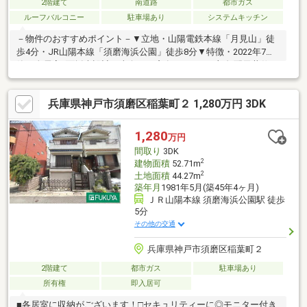
2階建て
南道路
都市ガス
ルーフバルコニー
駐車場あり
システムキッチン
－物件のおすすめポイント－▼立地・山陽電鉄本線「月見山」徒
歩4分・JR山陽本線「須磨海浜公園」徒歩8分▼特徴・2022年7月
築・全居室2面採光設計・南向きの窓有・LDKは一部勾配天井仕
様、天窓・備え付けのプロジェクター有・食洗機搭載のアイラン
ドキッチン、パントリー付・キッチン近くに洗面脱衣室を配置、
兵庫県神戸市須磨区稲葉町２ 1,280万円 3DK
家事動線良好・主寝室は約8帖、書斎約2帖・WIC約3帖が隣接・全
居室に収納スペース有・駐車場有(車種による)▼設備・床暖房・
浴室乾燥機・各階にトイレ有■ ご希望の住まい探しをお手伝いし
1,280
万円
ます ━━━━━・・・物件の詳細・ご相談はお気軽にお問い合わ
間取り
3DK
せください。
2
建物面積
52.71m
2
土地面積
44.27m
築年月
1981年5月(築45年4ヶ月)
ＪＲ山陽本線 須磨海浜公園駅 徒歩
5分
その他の交通
兵庫県神戸市須磨区稲葉町２
2階建て
都市ガス
駐車場あり
所有権
即入居可
■各居室に収納がございます！□セキュリティーに◎モニター付き