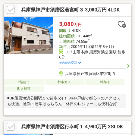
兵庫県神戸市須磨区若宮町３ 3,080万円 4LDK
3,080
万円
間取り
4LDK
2
建物面積
101.44m
2
土地面積
74.55m
築年月
2004年1月(築22年8ヶ月)
ＪＲ山陽本線 須磨海浜公園駅 徒歩
6分
その他の交通
兵庫県神戸市須磨区若宮町３
2階建て
都市ガス
所有権
即入居可
■JR須磨海浜公園駅まで徒歩6分！ JR神戸線で都心へのアクセス
も快適。通勤・通学はもちろん、休日のレジャーにも便利な好立
地。■須磨海浜公園まで徒歩5分程度！ 海と緑に恵まれた潤いある
住環境。■日々の生活に便利な施設が充実 スーパー、病院、公
園が身近。快適な暮らしを実現。■カースペース付き戸建て！敷
兵庫県神戸市須磨区行幸町１ 4,980万円 3SLDK
地内に駐車スペースをしっかり確保。お車での移動もスムーズ
で、お荷物の多い日や、お子様の送迎にも大変便利。■多様な使