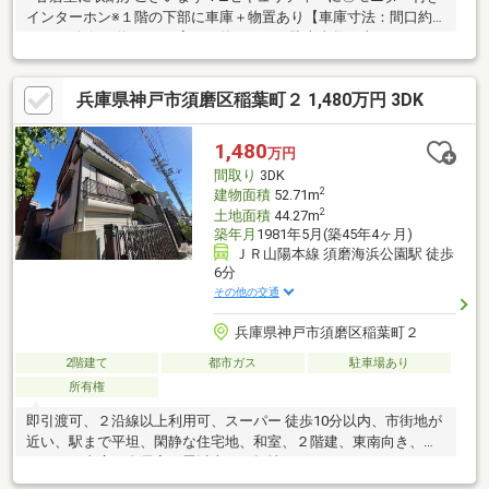
インターホン※１階の下部に車庫＋物置あり【車庫寸法：間口約
2.4ｍ 奥行：約4.5ｍ 高さ：約1.6ｍ）※駐車台数は車種による。
※水道管は西隣に引き込まれた管を延長して引き込まれていま
す。※建替の場合は車庫を解体する必要があります。※建物につき
兵庫県神戸市須磨区稲葉町２ 1,480万円 3DK
売主の契約不適合責任無し◆ お家さがしの段取りを知りたい◆ご
検討からご契約までの一連の流れをご説明します。初めての住ま
い購入のご参考にしてください♪
1,480
万円
間取り
3DK
2
建物面積
52.71m
2
土地面積
44.27m
築年月
1981年5月(築45年4ヶ月)
ＪＲ山陽本線 須磨海浜公園駅 徒歩
6分
その他の交通
兵庫県神戸市須磨区稲葉町２
2階建て
都市ガス
駐車場あり
所有権
即引渡可、２沿線以上利用可、スーパー 徒歩10分以内、市街地が
近い、駅まで平坦、閑静な住宅地、和室、２階建、東南向き、シ
ャッター車庫、全居室６畳以上、平坦地