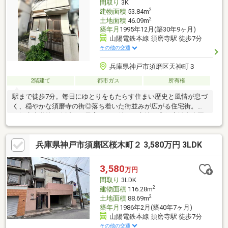
間取り
3K
2
建物面積
53.84m
2
土地面積
46.09m
築年月
1995年12月(築30年9ヶ月)
山陽電鉄本線 須磨寺駅 徒歩7分
その他の交通
兵庫県神戸市須磨区天神町３
2階建て
都市ガス
所有権
駅まで徒歩7分。毎日にゆとりをもたらす住まい歴史と風情が息づ
く、穏やかな須磨寺の街◎落ち着いた街並みが広がる住宅街。◎
西須磨小学校が身近な、子育てにも嬉しい立地。◎須磨離宮公園
や須磨海岸が日常の散歩コース。◎歴史ある須磨寺や商店街を身
近に感じる暮らし。◎暮らしを支えるスーパーや生活施設が徒歩
兵庫県神戸市須磨区桜木町２ 3,580万円 3LDK
圏。ご内覧ご希望の方はお気軽にお問い合わせくださいませ。土
日祝・平日の仕事帰りでも見学可能です♪
3,580
万円
間取り
3LDK
2
建物面積
116.28m
2
土地面積
88.69m
築年月
1986年2月(築40年7ヶ月)
山陽電鉄本線 須磨寺駅 徒歩7分
その他の交通