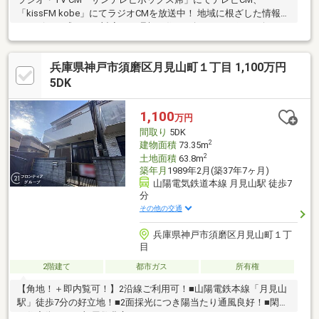
「kissFM kobe」にてラジオCMを放送中！ 地域に根ざした情報力
とスピード感のある対応で、理想の住まい探しをサポート致しま
す♪
兵庫県神戸市須磨区月見山町１丁目 1,100万円
5DK
1,100
万円
間取り
5DK
2
建物面積
73.35m
2
土地面積
63.8m
築年月
1989年2月(築37年7ヶ月)
山陽電気鉄道本線 月見山駅 徒歩7
分
その他の交通
兵庫県神戸市須磨区月見山町１丁
目
2階建て
都市ガス
所有権
【角地！＋即内覧可！】2沿線ご利用可！■山陽電鉄本線「月見山
駅」徒歩7分の好立地！■2面採光につき陽当たり通風良好！■閑静
な住宅街にある部屋数豊富な5DK！