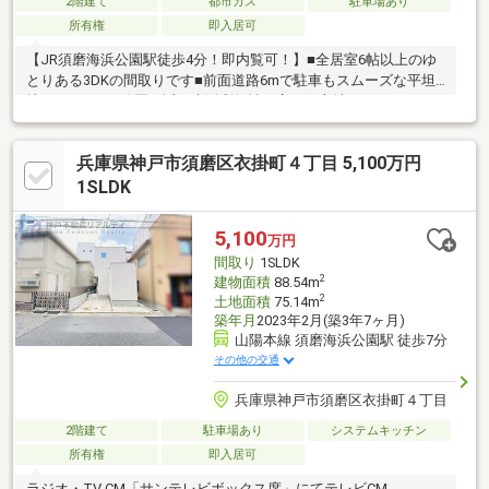
2階建て
都市ガス
駐車場あり
所有権
即入居可
【JR須磨海浜公園駅徒歩4分！即内覧可！】■全居室6帖以上のゆ
とりある3DKの間取りです■前面道路6mで駐車もスムーズな平坦
地■スーパーや公園が近く生活利便性の高い好立地
兵庫県神戸市須磨区衣掛町４丁目 5,100万円
1SLDK
5,100
万円
間取り
1SLDK
2
建物面積
88.54m
2
土地面積
75.14m
築年月
2023年2月(築3年7ヶ月)
山陽本線 須磨海浜公園駅 徒歩7分
その他の交通
兵庫県神戸市須磨区衣掛町４丁目
2階建て
駐車場あり
システムキッチン
所有権
即入居可
ラジオ・TV CM「サンテレビボックス席」にてテレビCM、