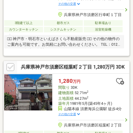
その他の交通
兵庫県神戸市須磨区行幸町１丁目
3階建て以上
都市ガス
駐車場あり
カウンターキッチン
システムキッチン
浴室乾燥機
□□ 神戸市・明石市といえばさくら不動産販売 □□ その他の物件の
ご案内も可能です。お気軽にお問い合わせください。 TEL：0120-
930-667（担当：白川）
兵庫県神戸市須磨区稲葉町２丁目 1,280万円 3DK
1,280
万円
間取り
3DK
2
建物面積
52.71m
2
土地面積
44.27m
築年月
1981年5月(築45年4ヶ月)
山陽本線 須磨海浜公園駅 徒歩4分
その他の交通
兵庫県神戸市須磨区稲葉町２丁目