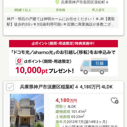
兵庫県神戸市長田区浪松町４
3階建て以上
所有権
即入居可
神戸・明石の戸建ては神明ホームにお任せください！☆JR【鷹取
駅】徒歩約3分♪☆3沿線利用可能♪☆近隣に商業施設が多数ござい
ます。☆即日現地ご案内可能です☆年中無休で対応いたします☆
ローンに不安な方もお任せください☆自己資金ゼロ円プランもあ
ります
兵庫県神戸市須磨区稲葉町４ 4,180万円 4LDK
4,180
万円
間取り
4LDK
2
建物面積
101.41m
2
土地面積
65.23m
築年月
2012年7月(築14年2ヶ月)
ＪＲ山陽本線 須磨海浜公園駅 徒歩