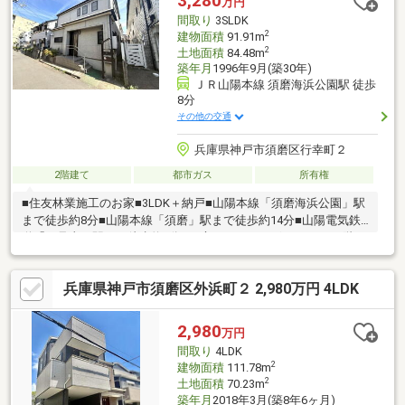
3,280
万円
間取り
3SLDK
2
建物面積
91.91m
2
土地面積
84.48m
築年月
1996年9月(築30年)
ＪＲ山陽本線 須磨海浜公園駅 徒歩
8分
その他の交通
兵庫県神戸市須磨区行幸町２
2階建て
都市ガス
所有権
■住友林業施工のお家■3LDK＋納戸■山陽本線「須磨海浜公園」駅
まで徒歩約8分■山陽本線「須磨」駅まで徒歩約14分■山陽電気鉄
道「月見山」駅まで徒歩約8分■お庭スペースございます。■1階リ
ビング 電動シャッター付き～周辺環境～・コープ須磨まで徒歩
約6分・マックスバリュ須磨店まで徒歩約13分・ローソン月見山
兵庫県神戸市須磨区外浜町２ 2,980万円 4LDK
本町店まで徒歩約5分・神戸西須磨郵便局まで徒歩約7分
2,980
万円
間取り
4LDK
2
建物面積
111.78m
2
土地面積
70.23m
築年月
2018年3月(築8年6ヶ月)