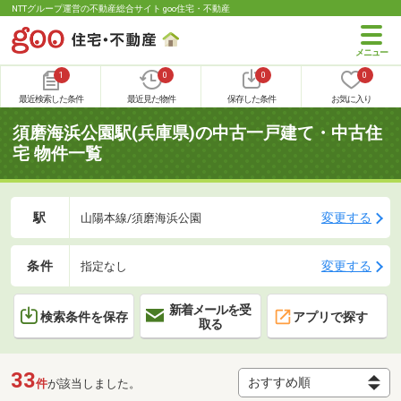
NTTグループ運営の不動産総合サイト goo住宅・不動産
1
0
0
0
最近検索した条件
最近見た物件
保存した条件
お気に入り
須磨海浜公園駅(兵庫県)の中古一戸建て・中古住
宅 物件一覧
駅
変更する
山陽本線/須磨海浜公園
条件
変更する
指定なし
新着メールを受
検索条件を保存
アプリで探す
取る
33
件
が該当しました。