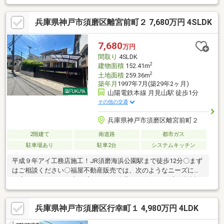
充実！床暖房、浴室乾燥機、食洗器など■外からの視線が気にな
りにくい2階リビング設計■生活動線良好！お手洗い×2ヶ所■風通
兵庫県神戸市須磨区離宮前町２ 7,680万円 4SLDK
しの良い2・3階ダブルバルコニー■モニタ付インターホン、宅配
ボックス有■小学校、スーパー、病院が徒歩10分圏内◎フラット
35S利用可お家探しは、『物件掲載数No.1』のトラストホームに
7,680
万円
お任せください！ご相談はお気軽に♪ 0120-39-7710
間取り
4SLDK
2
建物面積
152.41m
2
土地面積
259.36m
築年月
1997年7月(築29年2ヶ月)
山陽電鉄本線 月見山駅 徒歩1分
その他の交通
兵庫県神戸市須磨区離宮前町２
2階建て
南道路
都市ガス
駐車場あり
駐車2台
システムキッチン
平成９年アイ工務店施工！JR須磨海浜公園駅まで徒歩12分〇まず
はご相談ください〇福屋不動産販売では、次のようなニーズにも
お応えしています。◆ お家さがしの段取りを知りたい◆ご検討か
らご契約までの一連の流れをご説明します。初めての住まい購入
のご参考にしてください♪◆ 予算を知りたい◆収入や家賃から予
兵庫県神戸市須磨区行幸町１ 4,980万円 4LDK
算やローン金額のシミュレーションをします。物件購入の際に不
安となる諸費用や税金のことにお答えします。その他リフォー