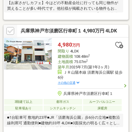
【お家さがしカフェ】今はどの不動産会社に行っても同じ物件が
買えることが多い時代です。他社様が掲載されている物件もお取
り扱いできるケースがほとんどです。だからこそ、「どんな物件
に出会うか」も大切ですが、「どんな人と探すか」が大切だと私
達は考えています。物件の見学だけでは見えない本当に正しい知
兵庫県神戸市須磨区行幸町１ 4,980万円 4LDK
識や、プロだからわかる納得いくお家の探し方等を無料講座や相
談会でお話しています。皆さん最初はわからないところからお家
探しをスタートされます。小さなことでも結構です。私達になん
4,980
万円
でも相談してください！自分の家族の家を探すようにお手伝いい
間取り
4LDK
たします。一緒に楽しくお家を探しましょう！詳細は【HP】へ
2
建物面積
108.48m
2
土地面積
75.07m
築年月
2025年7月(築1年2ヶ月)
ＪＲ山陽本線 須磨海浜公園駅 徒歩
6分
その他の交通
兵庫県神戸市須磨区行幸町１
3階建て以上
都市ガス
ルーフバルコニー
駐車場あり
システムキッチン
床暖房
■1台駐車可 敷地約23坪■JR「須磨海浜公園」歩6分の立地■複数沿
線利用可 通勤便利■建物約33坪 4LDK■3面採光の明るく広々とし
た約18帖LDK■収納充実！全居室・洗面室収納、パントリー■設備