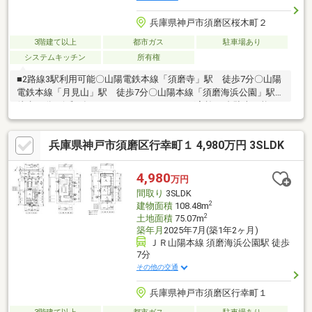
兵庫県神戸市須磨区桜木町２
3階建て以上
都市ガス
駐車場あり
システムキッチン
所有権
■2路線3駅利用可能〇山陽電鉄本線「須磨寺」駅 徒歩7分〇山陽
電鉄本線「月見山」駅 徒歩7分〇山陽本線「須磨海浜公園」駅
徒歩15分■令和7年9月 ハウスクリーニング実施■3台駐車可能
（車種により制限あり）■建物面積：116.28㎡ 3LDKタイプ■ウォ
ークインクローゼットあり■全居室収納あり■3階部分にロフトあ
兵庫県神戸市須磨区行幸町１ 4,980万円 3SLDK
り■前面道路との高低差無し■電動シャッター付きガレージ■土地
面積：88.69㎡
4,980
万円
間取り
3SLDK
2
建物面積
108.48m
2
土地面積
75.07m
築年月
2025年7月(築1年2ヶ月)
ＪＲ山陽本線 須磨海浜公園駅 徒歩
7分
その他の交通
兵庫県神戸市須磨区行幸町１