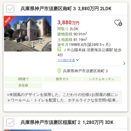
兵庫県神戸市須磨区南町３ 3,880万円 2LDK
3,880
万円
間取り
2LDK
2
建物面積
90.91m
2
土地面積
81.19m
築年月
1998年4月(築28年5ヶ月)
ＪＲ山陽本線 須磨海浜公園駅 徒歩
4分
その他の交通
兵庫県神戸市須磨区南町３
2階建て
都市ガス
システムキッチン
所有権
○米国風のデザインを採用した、こだわりの仕様○お部屋の横にシ
ャワールーム・トイレを配置した、ホテルライクな住空間○駐車
スペース有（車種制限有）○窓付きの浴室で、換気がしやすく明
るい空間○温水洗浄便座付きトイレで快適にお使いいただけます○
ウォークインクローゼットを備え、豊富な収納スペース○趣味の
兵庫県神戸市須磨区稲葉町２ 1,280万円 3DK
空間としても活用できるロフト付き■リフォーム履歴【2022年】
〇トイレ交換【2020年】〇１階部分クロス張替〇給湯器交換〇コ