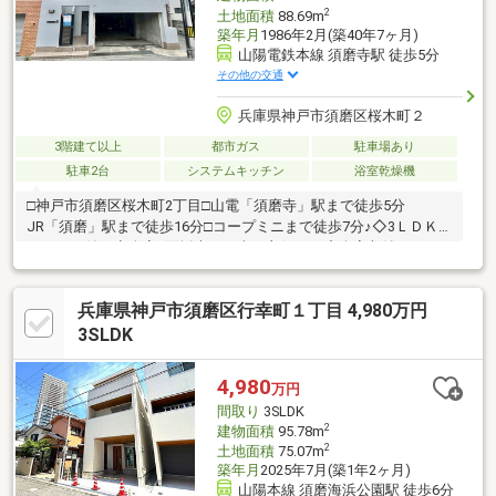
2
土地面積
88.69m
築年月
1986年2月(築40年7ヶ月)
山陽電鉄本線 須磨寺駅 徒歩5分
その他の交通
兵庫県神戸市須磨区桜木町２
3階建て以上
都市ガス
駐車場あり
駐車2台
システムキッチン
浴室乾燥機
□神戸市須磨区桜木町2丁目□山電「須磨寺」駅まで徒歩5分
JR「須磨」駅まで徒歩16分□コープミニまで徒歩7分♪◇3ＬＤＫ
＋ロフト付き◇全室2面採光で日当り良好です◇全室収納あり＋
ＷＣＬ付◇シャッター付きガレージあり（2台以上駐車可）コー
プミニ…徒歩7分（約450ｍ）ジョイエール…徒歩10分（約700ｍ）
兵庫県神戸市須磨区行幸町１丁目 4,980万円
北須磨小学校…徒歩7分（約500ｍ）高倉中学校…徒歩21分（約
1700ｍ）
3SLDK
4,980
万円
間取り
3SLDK
2
建物面積
95.78m
2
土地面積
75.07m
築年月
2025年7月(築1年2ヶ月)
山陽本線 須磨海浜公園駅 徒歩6分