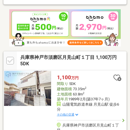
兵庫県神戸市須磨区月見山町１丁目 1,100万円
5DK
1,100
万円
間取り
5DK
2
建物面積
73.35m
2
土地面積
63.8m
築年月
1989年2月(築37年7ヶ月)
山陽電気鉄道本線 月見山駅 徒歩6
分
その他の交通
兵庫県神戸市須磨区月見山町１丁