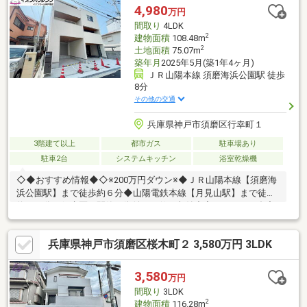
ム・住み替えのお悩みなど幅広くお手伝いさせていただきます。
4,980
万円
お家さがしをし始めてすぐの方もお気軽にお問合せください♪
間取り
4LDK
2
建物面積
108.48m
2
土地面積
75.07m
築年月
2025年5月(築1年4ヶ月)
ＪＲ山陽本線 須磨海浜公園駅 徒歩
8分
その他の交通
兵庫県神戸市須磨区行幸町１
3階建て以上
都市ガス
駐車場あり
駐車2台
システムキッチン
浴室乾燥機
◇◆おすすめ情報◆◇※200万円ダウン※◆ＪＲ山陽本線【須磨海
浜公園駅】まで徒歩約６分◆山陽電鉄本線【月見山駅】まで徒歩
約１２分～須磨区の閑静な街並みに佇む収納充実の４ＬＤＫ邸宅
～◆【須磨シーワールド】徒歩圏内の希少立地◆ＬＤＫ１８．０
帖＋４部屋＋２・３階バルコニー完備◆学校・病院・買物すべて
兵庫県神戸市須磨区桜木町２ 3,580万円 3LDK
徒歩圏内の快適な住環境◆ビルドイン車庫１台分ございます。----
---------------【イオンハウジングイオンモール神戸南店】◆◆お問
い合わせは ０７８－６８６－７３７６◆◆
3,580
万円
間取り
3LDK
2
建物面積
116.28m