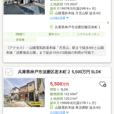
2
土地面積
172.03m
築年月
1997年5月(築29年4ヶ月)
山陽電鉄本線 月見山駅 徒歩4分
その他の交通
兵庫県神戸市須磨区離宮前町１
2階建て
都市ガス
システムキッチン
所有権
《アクセス》・山陽電気鉄道本線「月見山」駅まで徒歩4分と山陽
本線「須磨海浜公園」まで徒歩13分の2路線の利用が可能で
す。 お出かけ先や目的に応じて駅をお選びいただけます。《周
辺環境・立地条件》・第一種低層住居専用地域の閑静な住宅街に
立地。周辺は低層住宅の街並みが広がっております。《道路・方
兵庫県神戸市須磨区若木町２ 5,500万円 5LDK
位等》・北東・北西の角地です。採光・通風に優れ、開放感ある
立地条件です。《一部オーナーチェンジ物件につき現賃貸借契約
の引継が条件です》
5,500
万円
間取り
5LDK
2
建物面積
132.65m
2
土地面積
120.21m
築年月
1999年8月(築27年1ヶ月)
山陽電鉄本線 東須磨駅 徒歩4分
その他の交通