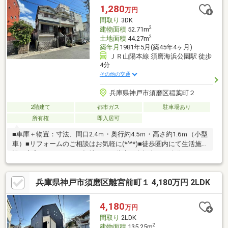
ンロ・レンジフード交換〇洗面化粧台交換〇バルコニー防水工事
1,280
万円
および扉交換【2018年】〇外壁塗装・屋根補修工事実施済み
間取り
3DK
【2013年】〇食器洗い乾燥機交換
2
建物面積
52.71m
2
土地面積
44.27m
築年月
1981年5月(築45年4ヶ月)
ＪＲ山陽本線 須磨海浜公園駅 徒歩
4分
その他の交通
兵庫県神戸市須磨区稲葉町２
2階建て
都市ガス
駐車場あり
所有権
即入居可
■車庫＋物置：寸法、間口2.4ｍ・奥行約4.5ｍ・高さ約1.6ｍ（小型
車）■リフォームのご相談はお気軽に(*^^*)■徒歩圏内にて生活施
設が充実しています■平坦地につき徒歩・自転車での移動がスム
ーズです■2沿線利用可能【ネット・ホームページに掲載されてい
ない物件多数有、お気軽にお問い合わせください】♪ホームページ
兵庫県神戸市須磨区離宮前町１ 4,180万円 2LDK
他物件掲載中♪お家の売却相談、無料査定しております住宅ローン
でお困りな方は当社へご相談をとりあえずローン相談だけでもし
たい方大歓迎です！
4,180
万円
間取り
2LDK
2
建物面積
135.25m