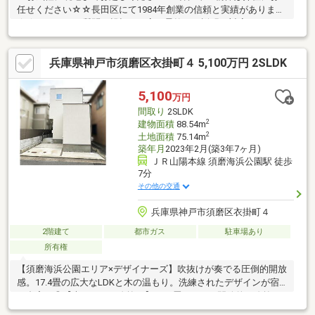
任せください☆☆長田区にて1984年創業の信頼と実績があります
☆☆すべてのご質問に親切・丁寧・柔軟にご説明・対応させて頂
きます☆月々のお支払例やオススメポイントはこちら↓↓↓■おすす
めポイント■〇子育て世帯人気のエリアの新築〇カースペース有
兵庫県神戸市須磨区衣掛町４ 5,100万円 2SLDK
(制限有)○須磨海岸まで徒歩圏内〇最寄り駅まで平坦地〇４LDK全
室収納有〇大容量宅配BOX設置〇床暖房完備〇全室フローリング■
周辺環境■○若松小学校○鷹取中学校
5,100
万円
間取り
2SLDK
2
建物面積
88.54m
2
土地面積
75.14m
築年月
2023年2月(築3年7ヶ月)
ＪＲ山陽本線 須磨海浜公園駅 徒歩
7分
その他の交通
兵庫県神戸市須磨区衣掛町４
2階建て
都市ガス
駐車場あり
所有権
【須磨海浜公園エリア×デザイナーズ】吹抜けが奏でる圧倒的開放
感。17.4畳の広大なLDKと木の温もり。洗練されたデザインが宿
る邸宅。◎【光あふれる吹抜け】 17.4畳のLDKに開放的な吹抜
け。◎【プライベートテラス】 周囲の視線を気にせず寛げる特等