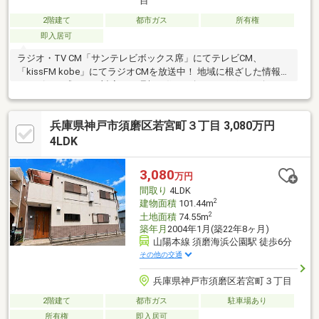
目
2階建て
都市ガス
所有権
即入居可
ラジオ・TV CM「サンテレビボックス席」にてテレビCM、
「kissFM kobe」にてラジオCMを放送中！ 地域に根ざした情報力
とスピード感のある対応で、理想の住まい探しをサポート致しま
す♪
兵庫県神戸市須磨区若宮町３丁目 3,080万円
4LDK
3,080
万円
間取り
4LDK
2
建物面積
101.44m
2
土地面積
74.55m
築年月
2004年1月(築22年8ヶ月)
山陽本線 須磨海浜公園駅 徒歩6分
その他の交通
兵庫県神戸市須磨区若宮町３丁目
2階建て
都市ガス
駐車場あり
所有権
即入居可