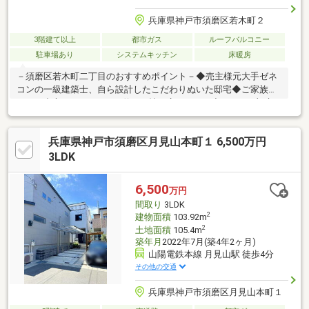
兵庫県神戸市須磨区若木町２
3階建て以上
都市ガス
ルーフバルコニー
駐車場あり
システムキッチン
床暖房
－須磨区若木町二丁目のおすすめポイント－◆売主様元大手ゼネ
コンの一級建築士、自ら設計したこだわりぬいた邸宅◆ご家族団
らんの中心となるLDKは、約15.2帖の広さです。◆LDKは一部床
暖房搭載。寒い季節も快適に過ごせます。◆窓が効果的に配置さ
れていて、自然光を取り込みやすい設計です。◆各階に洗面台・
兵庫県神戸市須磨区月見山本町１ 6,500万円
トイレが設置されていて、来客時などに便利です。◆3階にルー
フバルコニーがあり、通風・採光良好です。◆重厚感あふれる外
3LDK
壁タイル張り仕様で、メンテナンス性に配慮されています。◆太
陽光発電システム搭載＆売電可能で毎月のランニングコストを軽
6,500
万円
減します。◆室内は売主様が丁寧に使用されています。
間取り
3LDK
2
建物面積
103.92m
2
土地面積
105.4m
築年月
2022年7月(築4年2ヶ月)
山陽電鉄本線 月見山駅 徒歩4分
その他の交通
兵庫県神戸市須磨区月見山本町１