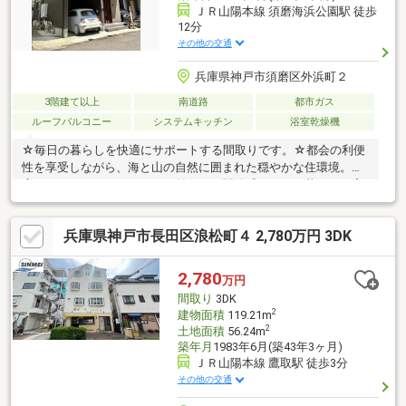
ＪＲ山陽本線 須磨海浜公園駅 徒歩
12分
その他の交通
兵庫県神戸市須磨区外浜町２
3階建て以上
南道路
都市ガス
ルーフバルコニー
システムキッチン
浴室乾燥機
☆毎日の暮らしを快適にサポートする間取りです。☆都会の利便
性を享受しながら、海と山の自然に囲まれた穏やかな住環境。☆
広々としたルーフバルコニー付きで、開放感あふれる暮らしを実
現。 日々の軽い運動やリフレッシュにも最適。運動不足の解消
にも役立ちます。☆３階１０帖洋室は南向きの日差しがたくさん
兵庫県神戸市長田区浪松町４ 2,780万円 3DK
入る住空間☆駐車場隣の三角スペースは、自転車や大型バイクの
駐車も可能☆須磨海浜公園まで徒歩約５００ｍ観光地の隣にあ
る、静かめな海沿い住宅エリア☆自宅から徒歩２００ｍナナ・フ
2,780
万円
ァーム須磨では、産地直送の鮮度自慢の鮮魚、 神戸の老舗精肉
間取り
3DK
店、生産者の顔が見える青果店があり、お買い物が楽しくなりま
2
建物面積
119.21m
す。
2
土地面積
56.24m
築年月
1983年6月(築43年3ヶ月)
ＪＲ山陽本線 鷹取駅 徒歩3分
その他の交通