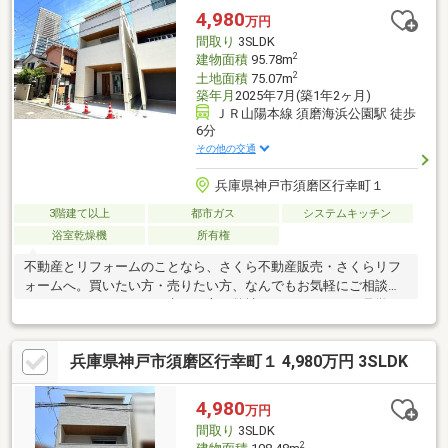
い方が広がる4LDK♪1階の広々LDKは約13.1帖で採光・通風ともに
4,980
万円
良好です。家族の成長やライフスタイルの変化に合わせてフレキ
間取り
3SLDK
シブルに対応。
2
建物面積
95.78m
2
土地面積
75.07m
築年月
2025年7月(築1年2ヶ月)
ＪＲ山陽本線 須磨海浜公園駅 徒歩
6分
その他の交通
兵庫県神戸市須磨区行幸町１
3階建て以上
都市ガス
システムキッチン
浴室乾燥機
所有権
不動産とリフォームのことなら、さくら不動産販売・さくらリフ
ォームへ。買いたい方・売りたい方、なんでもお気軽にご相談く
ださい。リフォームをお考えの方、弊社ショールームをご見学く
ださい。不動産とリフォームを通じて、みなさまの発展と幸せに
貢献していきます。
兵庫県神戸市須磨区行幸町１ 4,980万円 3SLDK
4,980
万円
間取り
3SLDK
2