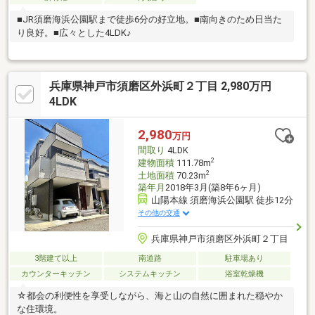
■JR須磨海浜公園駅まで徒歩6分の好立地。■南向きのため日当た
り良好。■広々とした4LDK♪
兵庫県神戸市須磨区外浜町２丁目 2,980万円
4LDK
2,980
万円
間取り
4LDK
2
建物面積
111.78m
2
土地面積
70.23m
築年月
2018年3月(築8年6ヶ月)
山陽本線 須磨海浜公園駅 徒歩12分
その他の交通
兵庫県神戸市須磨区外浜町２丁目
3階建て以上
南道路
駐車場あり
カウンターキッチン
システムキッチン
浴室乾燥機
☆都会の利便性を享受しながら、海と山の自然に囲まれた穏やか
な住環境。