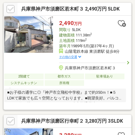
席。◎【洗練の木材デザイン】 築浅の美しさが自慢。◎【理想の
兵庫県神戸市須磨区若木町３ 2,490万円 5LDK
家事動線】 デザイン性と機能性を両立。毎日の料理が楽しくなる
設計。◎【須磨海浜公園が身近】 海と緑を日常にする贅沢。
◎【利便性と環境の両立】 最寄駅・バス停へ好アクセス。ご内覧
2,490
万円
ご希望の方はお気軽にお問い合わせくださいませ。土日祝・平日
間取り
5LDK
の仕事帰りでも見学可能です♪
2
建物面積
111.38m
2
土地面積
119m
築年月
1989年5月(築37年4ヶ月)
山陽電鉄本線 東須磨駅 徒歩8分
その他の交通
兵庫県神戸市須磨区若木町３
2階建て
都市ガス
駐車場あり
システムキッチン
所有権
■お子様の通学に◎『神戸市立飛松中学校』まで約350ｍ！■５
LDKで家族でも広々空間となっております。■眺望良好。バルコニ
ーから海を眺めることができます。■売主様退居済みですので、
気兼ねなくご見学いただけます■一戸建ての多いエリア、静かで
落ち着いた雰囲気■豊かな緑が雑音を消してくれるよう。眺めて
兵庫県神戸市須磨区行幸町２ 3,280万円 3SLDK
景色よく、住んで静かな環境※駐車場は車種によります。車庫証
明の可能台数ではありません。