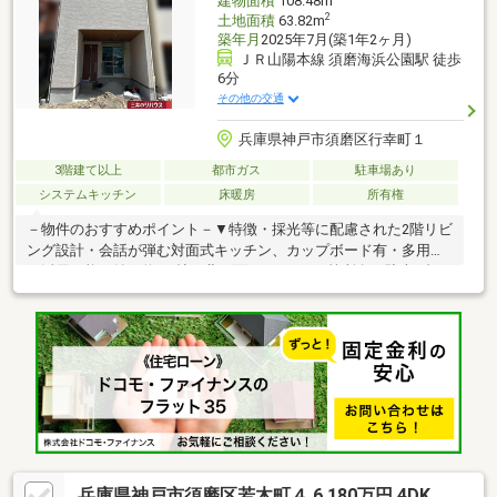
建物面積
108.48m
2
土地面積
63.82m
築年月
2025年7月(築1年2ヶ月)
ＪＲ山陽本線 須磨海浜公園駅 徒歩
6分
その他の交通
兵庫県神戸市須磨区行幸町１
3階建て以上
都市ガス
駐車場あり
システムキッチン
床暖房
所有権
－物件のおすすめポイント－▼特徴・採光等に配慮された2階リビ
ング設計・会話が弾む対面式キッチン、カップボード有・多用途
に活用可能な納戸約4.6帖・北西面バルコニー2箇所有・駐車1台可
能(車種制限有)▼設備・床暖房(LDK)・食器洗乾燥機・タッチレス
ハンドシャワー水栓・室内物干し(洗面所)・浴室1616サイズ・ス
マートロックシステム・宅配ボックス▼周辺環境・神戸市立西須
磨小学校 徒歩5分(約400m)※容積率は、前面道路幅員により160%
に制限■ ご希望の住まい探しをお手伝いします ━━━━━・・・
物件の詳細・ご相談はお気軽にお問い合わせください。
兵庫県神戸市須磨区若木町４ 6,180万円 4DK