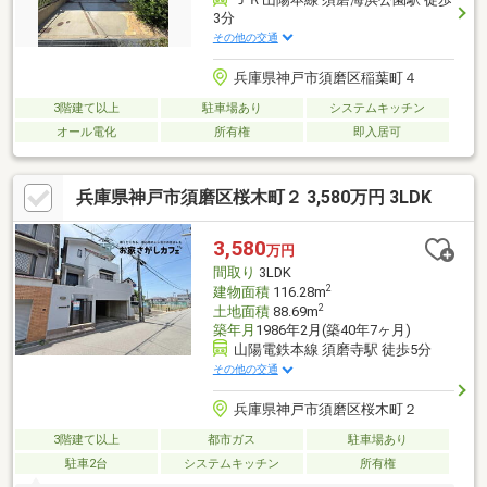
3分
その他の交通
兵庫県神戸市須磨区稲葉町４
3階建て以上
駐車場あり
システムキッチン
オール電化
所有権
即入居可
兵庫県神戸市須磨区桜木町２ 3,580万円 3LDK
3,580
万円
間取り
3LDK
2
建物面積
116.28m
2
土地面積
88.69m
築年月
1986年2月(築40年7ヶ月)
山陽電鉄本線 須磨寺駅 徒歩5分
その他の交通
兵庫県神戸市須磨区桜木町２
3階建て以上
都市ガス
駐車場あり
駐車2台
システムキッチン
所有権