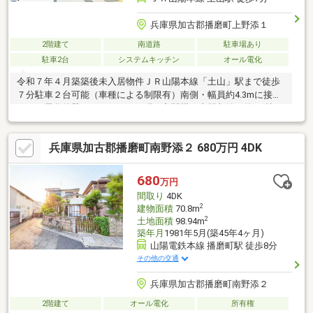
兵庫県加古郡播磨町上野添１
2階建て
南道路
駐車場あり
駐車2台
システムキッチン
オール電化
令和７年４月築築後未入居物件ＪＲ山陽本線「土山」駅まで徒歩
７分駐車２台可能（車種による制限有）南側・幅員約4.3mに接道
オール電化外壁はサイディング張り玄関横の土間収納・約3.5帖の
ウォークインクローゼットがあり収納充実食器洗浄乾燥機や浴室
暖房乾燥機など充実の設備南向きのため陽当たり良好リビング階
兵庫県加古郡播磨町南野添２ 680万円 4DK
段のあるＬＤＫは約19.5帖複層ガラス使用給湯はエコキュート
680
万円
間取り
4DK
2
建物面積
70.8m
2
土地面積
98.94m
築年月
1981年5月(築45年4ヶ月)
山陽電鉄本線 播磨町駅 徒歩8分
その他の交通
兵庫県加古郡播磨町南野添２
2階建て
オール電化
所有権