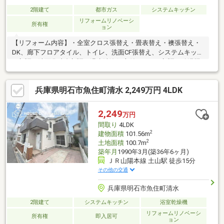
2階建て
都市ガス
システムキッチン
リフォームリノベーシ
所有権
ョン
【リフォーム内容】・全室クロス張替え・畳表替え・襖張替え・
DK、廊下フロアタイル、トイレ、洗面CF張替え、システムキッチ
ン新調・洗面化粧台新調・温水洗浄便座付きトイレ新調・給湯機
交換・ハウスクリーニング等
兵庫県明石市魚住町清水 2,249万円 4LDK
2,249
万円
間取り
4LDK
2
建物面積
101.56m
2
土地面積
100.7m
築年月
1990年3月(築36年6ヶ月)
ＪＲ山陽本線 土山駅 徒歩15分
その他の交通
兵庫県明石市魚住町清水
2階建て
システムキッチン
浴室乾燥機
リフォームリノベーシ
所有権
即入居可
ョン