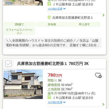
ＪＲ山陽本線 土山駅 徒歩2分
その他の交通
兵庫県加古郡播磨町北野添１
2階建て
所有権
即入居可
リフォームリノベーシ
ョン
＼＼全国展開のハウスドゥ 加古川別府のご紹介／／当店は「山陽
電鉄本線/別府駅」から徒歩8分の立地です。 店舗すぐ横に2台分
の駐車スペースのほか、駐輪スペースもございますので、自転車
やバイクでもお気軽にご来店ください！ 送迎サービスも有ります
ので、ご希望の場所までお車でお伺いします♪◆現地見学で体感
兵庫県加古郡播磨町北野添１ 780万円 3K
♪『まずは見てみたい』も大歓迎！電話・WEBから気軽にご連絡
ください！◆インターネット未公開物件も多数！加古川・播磨町
エリアでお探しの方は当社へお問合せ下さい♪
780
万円
間取り
3K
2
建物面積
52.65m
2
土地面積
52.79m
築年月
1979年10月(築46年11ヶ月)
ＪＲ山陽本線 土山駅 徒歩2分
その他の交通