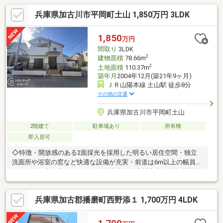
兵庫県加古川市平岡町土山 1,850万円 3LDK
1,850
万円
間取り
3LDK
2
建物面積
78.66m
2
土地面積
110.37m
築年月
2004年12月(築21年9ヶ月)
ＪＲ山陽本線 土山駅 徒歩8分
その他の交通
兵庫県加古川市平岡町土山
2階建て
駐車場あり
所有権
即入居可
◇特徴・開放感のある2面採光を採用した明るい居住空間・独立
洗面所や浴室の窓など快適な設備が充実・前道は6m以上の幅員が
ありお車の出し入れもスムーズ◇立地・加古川市立平岡東小学校
まで徒歩約5分・加古川市立平岡中学校まで徒歩約38分◆◇弊社
が選ばれる理由◆◇１．お金の扱い方のプロ、ファイナンシャル
兵庫県加古郡播磨町西野添１ 1,700万円 4LDK
プランナーが資金計画をサポート！２．買い替えなどにも対応で
きる売却専門チームあり！３．たくさんの銀行と繋がりがあるた
め、最も低金利になるように審査が可能！弊社は専門家同士が連