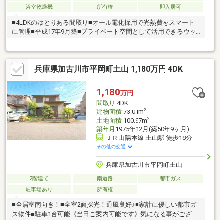
浴室乾燥機
所有権
即入居可
■4LDKのゆとりある間取り■オール電化採用で光熱費をスマート
に管理■平成17年9月築■プライベート空間として活用できるウッ
ドデッキ付き■雨の日も安心の屋根付き駐輪スペース■車2台駐車
可能■収納や趣味部屋として活用できるロフト2箇所あり
兵庫県加古川市平岡町土山 1,180万円 4DK
1,180
万円
間取り
4DK
2
建物面積
73.01m
2
土地面積
100.97m
築年月
1975年12月(築50年9ヶ月)
ＪＲ山陽本線 土山駅 徒歩18分
その他の交通
兵庫県加古川市平岡町土山
2階建て
南道路
都市ガス
駐車場あり
所有権
■全居室南向き！■全室2面採光！通風良好♪■家計に優しい都市ガ
ス物件■駐車1台可能《当日ご案内可能です》気になる事がござい