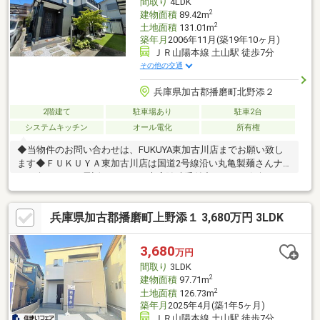
間取り
4LDK
2
建物面積
89.42m
2
土地面積
131.01m
築年月
2006年11月(築19年10ヶ月)
ＪＲ山陽本線 土山駅 徒歩7分
その他の交通
兵庫県加古郡播磨町北野添２
2階建て
駐車場あり
駐車2台
システムキッチン
オール電化
所有権
◆当物件のお問い合わせは、FUKUYA東加古川店までお願い致し
ます◆ＦＵＫＵＹＡ東加古川店は国道2号線沿い丸亀製麺さんナ
ナメ向かい。お電話、メールご来店随時受付中です。お気軽にご
来店お待ちしております。【2021年8月】畳張替（１階のみ）
【2023年5月】外壁塗替 エコキュートに取替●食洗器故障中（現
兵庫県加古郡播磨町上野添１ 3,680万円 3LDK
況有姿）●屋根の補修順番待ち（売主様にて対応）●駐車台数は車
種による。●写真中の家具・調度品は含まれません。【物件の特
徴】■ロフト付☆■エコで快適なオール電化で地球に優しい暮らし
3,680
万円
間取り
3LDK
2
建物面積
97.71m
2
土地面積
126.73m
築年月
2025年4月(築1年5ヶ月)
ＪＲ山陽本線 土山駅 徒歩7分