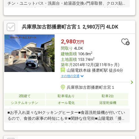
チン・ユニットバス・洗面台・給湯器交換♪門扉取替、クロス貼替
（LDK、2階洋室）♪◆1階2階にトイレ・洗面台あり♪◆対面式キ
ッチン♪リビング南側から明るい陽ざしが差し込みます♪◆1階和
室は独立タイプ♪客間としても重宝します♪◆全居室6帖、全居室
兵庫県加古郡播磨町古宮１ 2,980万円 4LDK
収納スペースの4LDK♪◆コープ播磨店まで徒歩4分（約300ｍ）
と、お買い物も便利良い立地♪●写真中の家具調度品は含まれませ
んご案内予約随時受付中です♪お気軽にお申し付けください♪
2,980
万円
間取り
4LDK
2
建物面積
106.8m
2
土地面積
153.74m
築年月
2014年12月(築11年9ヶ月)
山陽電鉄本線 播磨町駅 徒歩6分
その他の交通
兵庫県加古郡播磨町古宮１
2階建て
駐車場あり
駐車2台
システムキッチン
オール電化
浴室乾燥機
■お手入れ楽々なIHクッキングヒーター■食器洗乾燥機が付いてい
るので、食後の家事の時短にも☆■閑静な住宅街■山陽電鉄「播磨
町駅」まで徒歩6分の好立地！【播磨南小学校 播磨南中学校】一
度、実際にご覧になってみませんか？暮らしやすい周辺環境も含
め、スタッフがご案内いたします。お家探しの第一歩としてでも