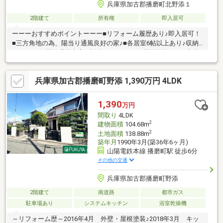
兵庫県加古郡播磨町北野添１
2階建て
所有権
即入居可
ーーーおすすめポイントーーー■リフォーム履歴あり♪即入居可！
■三方角地の為、陽当り通風良好の家♪■各居室6帖以上あり♪収納
あります♪■周辺環境充実♪生活がしやすい♪▼周辺施設・BiVi土山
まで徒歩約2分・イオン土山店まで徒歩約10分・マルアイ播磨店
徒歩約15分・はりま病院まで徒歩約1分・土山駅前郵便局まで徒
兵庫県加古郡播磨町野添 1,390万円 4LDK
歩約5分▼学校・蓮池小学校・播磨中学校
1,390
万円
間取り
4LDK
2
建物面積
104.68m
2
土地面積
138.88m
築年月
1990年3月(築36年6ヶ月)
山陽電鉄本線 播磨町駅 徒歩6分
その他の交通
兵庫県加古郡播磨町野添
2階建て
南道路
都市ガス
駐車場あり
システムキッチン
浴室乾燥機
～リフォーム歴～2016年4月 外壁・屋根塗装♪2018年3月 キッ