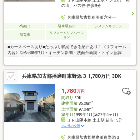
ＪＲ山陽本線 土山駅 バス6分/「相
の山」バス停 停歩9分
兵庫県加古郡稲美町六分一
2階建て
駐車場あり
システムキッチン
リフォームリノベーシ
所有権
ョン
■カースペースあり■たっぷり収納できる納戸あり！《リフォーム
内容》◎令和8年7月・キッチン新調・洗面台新調・トイレ新調・
浴槽塗装・雨樋補修・畳表替え・襖貼替・障子貼替・フローリン
グ上張り・クロス貼替・トイレ、洗面DF貼替・ハウスクリーニン
グ
兵庫県加古郡播磨町東野添３ 1,780万円 3DK
1,780
万円
間取り
3DK
2
建物面積
85.08m
2
土地面積
97.04m
築年月
1999年4月(築27年5ヶ月)
ＪＲ山陽本線 土山駅 徒歩15分
その他の交通
兵庫県加古郡播磨町東野添３