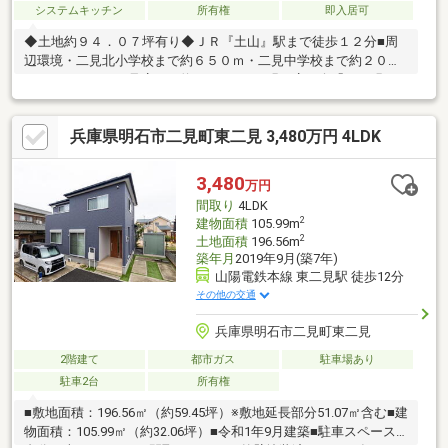
システムキッチン
所有権
即入居可
◆土地約９４．０７坪有り◆ＪＲ『土山』駅まで徒歩１２分■周
辺環境・二見北小学校まで約６５０ｍ・二見中学校まで約２００
０ｍ・マルハチ二見店まで約１０００ｍ■明石店紹介「ＪＲ明石
駅」「山陽明石駅」から徒歩5分の立地。国道２号線沿いアスピア
明石の南東側に店舗を位置し、駐車場は店舗南にございます。※
兵庫県明石市二見町東二見 3,480万円 4LDK
資料請求は、左下のオレンジ色【資料請求】よりお問い合わせく
ださい。直接のお問い合わせは、フリーダイヤル【0120-298-
550】まで。（スマートフォンの方は、右下の青色【電話で問い
3,480
万円
合わせ】をクリック）
間取り
4LDK
2
建物面積
105.99m
2
土地面積
196.56m
築年月
2019年9月(築7年)
山陽電鉄本線 東二見駅 徒歩12分
その他の交通
兵庫県明石市二見町東二見
2階建て
都市ガス
駐車場あり
駐車2台
所有権
■敷地面積：196.56㎡（約59.45坪）※敷地延長部分51.07㎡含む■建
物面積：105.99㎡（約32.06坪）■令和1年9月建築■駐車スペース2