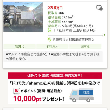
きる広いお庭☆収納力とゆとりを兼ね備えた使い勝手の良い玄関
スペース☆太陽光発電システム搭載で家計にも優しい物件です☆
398
万円
広さにゆとりのある一坪サイズの浴室です☆スーパーやコンビニ
間取り
4DK
も徒歩圏内の便利な立地
2
建物面積
57.13m
2
土地面積
65.44m
築年月
1972年8月(築54年1ヶ月)
ＪＲ山陽本線 土山駅 徒歩14分
兵庫県加古郡播磨町西野添２
2階建て
都市ガス
所有権
■マルアイ播磨店まで徒歩5分！■蓮池小学校まで徒歩4分でお子様
の通学も安心♪