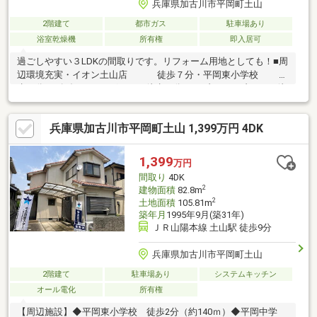
兵庫県加古川市平岡町土山
2階建て
都市ガス
駐車場あり
浴室乾燥機
所有権
即入居可
過ごしやすい３LDKの間取りです。リフォーム用地としても！■周
辺環境充実・イオン土山店 徒歩７分・平岡東小学校 徒
歩５分・ゴダイドラッグ 徒歩５分・セブンイレブン 徒
歩５分
兵庫県加古川市平岡町土山 1,399万円 4DK
1,399
万円
間取り
4DK
2
建物面積
82.8m
2
土地面積
105.81m
築年月
1995年9月(築31年)
ＪＲ山陽本線 土山駅 徒歩9分
兵庫県加古川市平岡町土山
2階建て
駐車場あり
システムキッチン
オール電化
所有権
【周辺施設】◆平岡東小学校 徒歩2分（約140ｍ）◆平岡中学