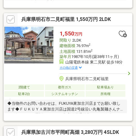
ましたら、お気軽にご相談ください！
兵庫県明石市二見町福里 1,550万円 2LDK
1,550
万円
間取り
2LDK
2
建物面積
76.97m
2
土地面積
131.81m
築年月
1987年10月(築38年11ヶ月)
山陽電鉄本線 東二見駅 徒歩18分
その他の交通
兵庫県明石市二見町福里
2階建て
都市ガス
駐車場あり
駐車2台
システムキッチン
所有権
◆当物件のお問い合わせは、FUKUYA東加古川店までお願い致し
ます◆ＦＵＫＵＹＡ東加古川店は国道2号線沿い丸亀製麺さんナ
ナメ向かい。お電話、メールご来店随時受付中です。お気軽にご
来店お待ちしております。【2025.10月リフォーム済】◆洗面台交
換◆全室クロス張替◆畳表替え◆ハウスクリーニング●駐車台数
兵庫県加古川市平岡町高畑 3,280万円 4SLDK
は車種による。