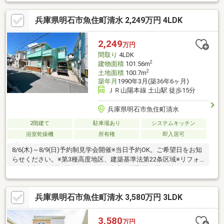
付き■周辺環境・清水小学校まで約１５００ｍ・魚住中学校まで
約２２００ｍ・マルアイ六分一店まで約５７０ｍ■明石店紹介
兵庫県明石市魚住町清水 2,249万円 4LDK
「ＪＲ明石駅」「山陽明石駅」から徒歩６分の立地。国道２号線
沿いアスピア明石の南東側に店舗を位置し、駐車場は店舗南にご
ざいます。※資料請求は、左下のオレンジ色【資料請求】よりお
2,249
万円
問い合わせください。直接のお問い合わせは、フリーダイヤル
間取り
4LDK
【0120-298-550】まで。
2
建物面積
101.56m
2
土地面積
100.7m
築年月
1990年3月(築36年6ヶ月)
ＪＲ山陽本線 土山駅 徒歩15分
兵庫県明石市魚住町清水
2階建て
駐車場あり
システムキッチン
浴室乾燥機
所有権
即入居可
8/6(木)～8/9(日)予約制見学会開催※当日予約OK。ご希望日をお知
らせください。※第3種高度地区、建築基準法第22条区域※リフォ
ーム内容：資料記載のリフォーム内容や間取図は着工時のもので
あり、着工後の状況によっては内容を変更する場合がございま
す。※各階面積：1階55.89㎡ 2階45.67㎡※情報と現況が相違する場
兵庫県明石市魚住町清水 3,580万円 3LDK
合は、現況優先とします。※司法書士・個別プロパン供給会社は
売主の指定になります。プロパンガスの消費に係る配管設備、ガ
ス器具等は、本土地建物の販売価格には含まれておりません。※
3,580
万円