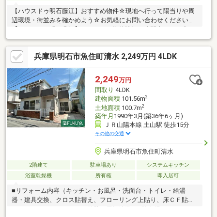
【ハウスドゥ明石藤江】おすすめ物件☆現地へ行って陽当りや周
辺環境・街並みを確かめよう☆お気軽にお問い合わせください
【ハウスドゥ明石藤江】はすべての物件情報を公開中どんな小さ
な事でもご相談ください全力でお手伝い・サポートさせていただ
きます！～お客様のより近くにある安心・便利・信頼されるお店
兵庫県明石市魚住町清水 2,249万円 4LDK
づくりを展開中～
2,249
万円
間取り
4LDK
2
建物面積
101.56m
2
土地面積
100.7m
築年月
1990年3月(築36年6ヶ月)
ＪＲ山陽本線 土山駅 徒歩15分
その他の交通
兵庫県明石市魚住町清水
2階建て
駐車場あり
システムキッチン
浴室乾燥機
所有権
即入居可
■リフォーム内容（キッチン・お風呂・洗面台・トイレ・給湯
器・建具交換、クロス貼替え、フローリング上貼り、床ＣＦ貼替
え、ハウスクリーニング、外壁・屋根塗装）■駐車場カーポート