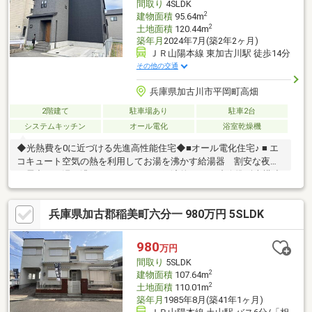
間取り
4SLDK
2
建物面積
95.64m
2
土地面積
120.44m
築年月
2024年7月(築2年2ヶ月)
ＪＲ山陽本線 東加古川駅 徒歩14分
その他の交通
兵庫県加古川市平岡町高畑
2階建て
駐車場あり
駐車2台
システムキッチン
オール電化
浴室乾燥機
◆光熱費を0に近づける先進高性能住宅◆■オール電化住宅♪ ■ エ
コキュート空気の熱を利用してお湯を沸かす給湯器 割安な夜間
の電力でお湯を沸かすので、とても経済的です♪■省令準耐火構造
で地震保険、火災保険が約半分に♪■閑静な住宅街でありながら、
ＪＲ東加古川駅徒歩圏内♪■大型スーパーや商業施設も近く、生活
兵庫県加古郡稲美町六分一 980万円 5SLDK
しやすい環境です♪■バイパスや主要道路までも出やすく、電車通
勤だけでなく 車通勤の方にもおススメです♪◆周辺施設・ハロ
ーズ東加古川店 徒歩約8分・セブンイレブン加古川平岡辻ヶ内
980
万円
店 徒歩約6分・ドラッグストアコスモス高畑店 徒歩約5分◆学
間取り
5SLDK
校・平岡北小学校・平岡中学校
2
建物面積
107.64m
2
土地面積
110.01m
築年月
1985年8月(築41年1ヶ月)