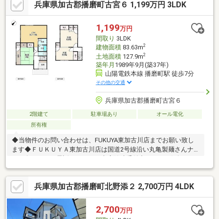
兵庫県加古郡播磨町古宮６ 1,199万円 3LDK
大丈夫です(^^)/お気軽にお問い合わせ下さいね♪
1,199
万円
間取り
3LDK
2
建物面積
83.63m
2
土地面積
127.9m
築年月
1989年9月(築37年)
山陽電鉄本線 播磨町駅 徒歩7分
その他の交通
兵庫県加古郡播磨町古宮６
2階建て
駐車場あり
オール電化
所有権
◆当物件のお問い合わせは、FUKUYA東加古川店までお願い致し
ます◆ＦＵＫＵＹＡ東加古川店は国道2号線沿い丸亀製麺さんナ
ナメ向かい。お電話、メールご来店随時受付中です。お気軽にご
来店お待ちしております。●駐車台数は車種による●司法書士は売
主指定
兵庫県加古郡播磨町北野添２ 2,700万円 4LDK
2,700
万円