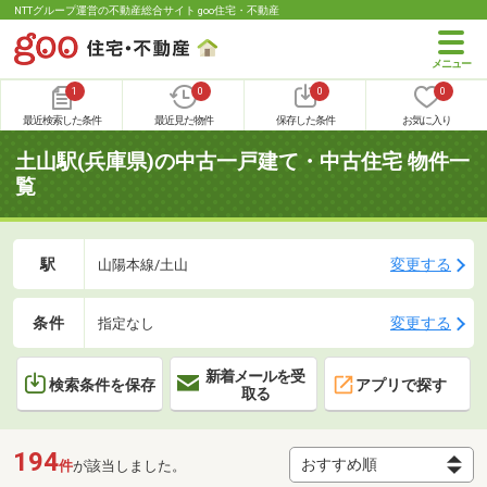
NTTグループ運営の不動産総合サイト goo住宅・不動産
1
0
0
0
最近検索した条件
最近見た物件
保存した条件
お気に入り
土山駅(兵庫県)の中古一戸建て・中古住宅 物件一
覧
駅
変更する
山陽本線/土山
条件
変更する
指定なし
新着メールを受
検索条件を保存
アプリで探す
取る
194
件
が該当しました。