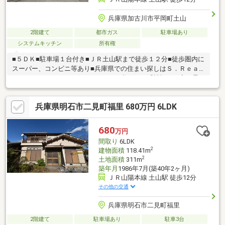
兵庫県加古川市平岡町土山
2階建て
都市ガス
駐車場あり
システムキッチン
所有権
■５ＤＫ■駐車場１台付き■ＪＲ土山駅まで徒歩１２分■徒歩圏内に
スーパー、コンビニ等あり■兵庫県での住まい探しはＳ．Ｒｅａ
ｌ Ｅｓｔａｔｅにお任せください■私たちは「親切・丁寧・柔
軟なご対応」をモットーに、すべてのご質問に分かりやすくお答
えいたします。
兵庫県明石市二見町福里 680万円 6LDK
680
万円
間取り
6LDK
2
建物面積
118.41m
2
土地面積
311m
築年月
1986年7月(築40年2ヶ月)
ＪＲ山陽本線 土山駅 徒歩12分
その他の交通
兵庫県明石市二見町福里
2階建て
駐車場あり
駐車3台