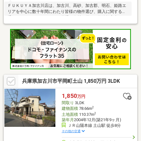
ＦＵＫＵＹＡ加古川店は、加古川、高砂、加古郡、明石、姫路エ
リアを中心に数十年間にわたり皆様の物件選び、購入に関するお
手伝いをさせて頂きました。優秀な人材と優れた物件提案力で、
お客様に人生に一度の不動産の購入を最高の形でお手伝いできる
よう、日々努力しながら営業活動を行っております。【物件の特
徴】 □明姫幹線も近く、カーアクセス良好です♪ ■前面道路約6
ｍ♪ □第一種低層住居専用地域なので周りに高い建物が少なく、
陽当たり良好です♪ ■南東向き、全室二面採光♪【周辺施設】◎
播磨町立播磨小学校 約700ｍ◎播磨町立播磨中学校 約500ｍ◎
マルアイ播磨店 約500ｍ
兵庫県加古川市平岡町土山 1,850万円 3LDK
1,850
万円
間取り
3LDK
2
建物面積
78.66m
2
土地面積
110.37m
築年月
2004年12月(築21年9ヶ月)
ＪＲ山陽本線 土山駅 徒歩8分
その他の交通