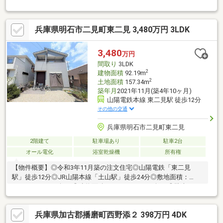
台分（車種による）■間取り：4LDK■外壁塗装済み（2025年11月
実施）■全居室約6.0帖以上あり■全居室収納あり■玄関には便利な
シューズクローゼットあり■太陽光システム有（2.6kWh）
兵庫県明石市二見町東二見 3,480万円 3LDK
3,480
万円
間取り
3LDK
2
建物面積
92.19m
2
土地面積
157.34m
築年月
2021年11月(築4年10ヶ月)
山陽電鉄本線 東二見駅 徒歩12分
その他の交通
兵庫県明石市二見町東二見
2階建て
駐車場あり
駐車2台
オール電化
浴室乾燥機
所有権
【物件概要】◎令和3年11月築の注文住宅◎山陽電鉄「東二見
駅」徒歩12分◎JR山陽本線「土山駅」徒歩24分◎敷地面積：
157.34㎡（47.59坪）◎建物面積：92.19㎡（27.88坪）◎駐車スペ
ース2台有（車種による）◎安心安全なオール電化住宅【オススメ
ポイント】☆デザイン性と使い勝手を兼ね備えたアイランドキッ
兵庫県加古郡播磨町西野添２ 398万円 4DK
チン☆ガーデニングやBBQ、プール遊びなど多彩な楽しみ方がで