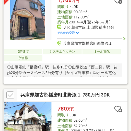
1,700
万円
携をとっているため、より多くの知見がございます。お気軽にお
間取り
4LDK
問合せください！
2
建物面積
90.83m
2
土地面積
112.08m
築年月
2001年4月(築25年5ヶ月)
ＪＲ山陽本線 土山駅 徒歩11分
その他の交通
兵庫県加古郡播磨町西野添１
2階建て
システムキッチン
オール電化
所有権
◎山陽電鉄「播磨町」駅 徒歩15分◎山陽鉄道「西二見」駅 徒
歩20分◎カースペース2台分有り（サイズ制限有）◎オール電化
住宅◎小屋裏収納有◎南西向きバルコニー◎LDK約13帖有◎2001
年4月建築 ■木造2階建4LDK◎敷地面積：112.08m2（約33.9坪）
◎建物面積：90.83m2（約27.47坪）～ 周辺施設 ～・播磨町立
兵庫県加古郡播磨町北野添１ 780万円 3DK
蓮池小学校 約550ｍ・播磨町立播磨中学校 約1200ｍ
780
万円
間取り
3DK
2
建物面積
52.65m
2
土地面積
52.79m
築年月
1979年10月(築46年11ヶ月)