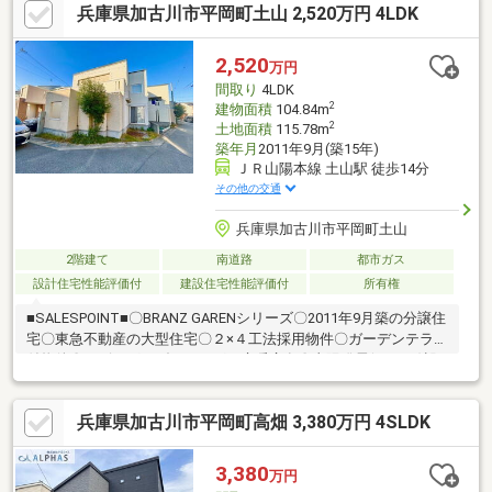
兵庫県加古川市平岡町土山 2,520万円 4LDK
2,520
万円
間取り
4LDK
2
建物面積
104.84m
2
土地面積
115.78m
築年月
2011年9月(築15年)
ＪＲ山陽本線 土山駅 徒歩14分
その他の交通
兵庫県加古川市平岡町土山
2階建て
南道路
都市ガス
設計住宅性能評価付
建設住宅性能評価付
所有権
■SALESPOINT■〇BRANZ GARENシリーズ〇2011年9月築の分譲住
宅〇東急不動産の大型住宅〇２×４工法採用物件〇ガーデンテラス
付物件〇リビング、ダイニングに床暖房有〇太陽発電(3.82kw)設
置済み〇設計住宅性能評価書・建設住宅性能評価書取得物件
兵庫県加古川市平岡町高畑 3,380万円 4SLDK
3,380
万円