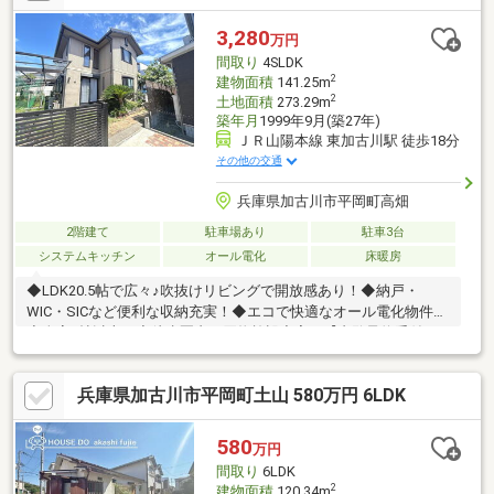
3,280
万円
間取り
4SLDK
2
建物面積
141.25m
2
土地面積
273.29m
築年月
1999年9月(築27年)
ＪＲ山陽本線 東加古川駅 徒歩18分
その他の交通
兵庫県加古川市平岡町高畑
2階建て
駐車場あり
駐車3台
システムキッチン
オール電化
床暖房
◆LDK20.5帖で広々♪吹抜けリビングで開放感あり！◆納戸・
WIC・SICなど便利な収納充実！◆エコで快適なオール電化物件！
◆全室6帖以上！◆徒歩圏内に買物施設充実！【内覧予約受付
中】気になる事がございましたら、お気軽にお問い合わせくださ
い♪
兵庫県加古川市平岡町土山 580万円 6LDK
580
万円
間取り
6LDK
2
建物面積
120.34m