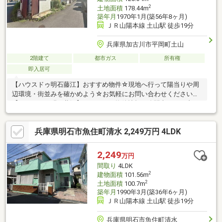
2
土地面積
178.44m
築年月
1970年1月(築56年8ヶ月)
ＪＲ山陽本線 土山駅 徒歩19分
兵庫県加古川市平岡町土山
2階建て
都市ガス
所有権
即入居可
【ハウスドゥ明石藤江】おすすめ物件☆現地へ行って陽当りや周
辺環境・街並みを確かめよう☆お気軽にお問い合わせください
【ハウスドゥ明石藤江】はすべての物件情報を公開中どんな小さ
な事でもご相談ください全力でお手伝い・サポートさせていただ
きます！～お客様のより近くにある安心・便利・信頼されるお店
兵庫県明石市魚住町清水 2,249万円 4LDK
づくりを展開中～
2,249
万円
間取り
4LDK
2
建物面積
101.56m
2
土地面積
100.7m
築年月
1990年3月(築36年6ヶ月)
ＪＲ山陽本線 土山駅 徒歩19分
兵庫県明石市魚住町清水