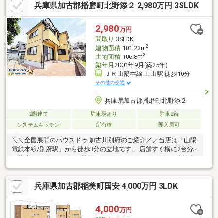
兵庫県加古郡播磨町北野添２ 2,980万円 3SLDK
い朝が助かる立地◆縦列駐車2台可能スペース有（車種による）
◆隣には公園があり、お子様も安心して遊べます◎周辺施設◎◆
加古川市立平岡東小学校 約370m◆加古川市立平岡中学校 約
2,980
万円
2620m◆平岡東幼稚園 約370m
間取り
3SLDK
2
建物面積
101.23m
2
土地面積
106.8m
築年月
2001年9月(築25年)
ＪＲ山陽本線 土山駅 徒歩10分
その他の交通
兵庫県加古郡播磨町北野添２
2階建て
駐車場あり
駐車2台
システムキッチン
所有権
即入居可
＼＼全国展開のハウスドゥ 加古川別府のご紹介／／当店は「山陽
電鉄本線/別府駅」から徒歩8分の立地です。 店舗すぐ横に2台分
の駐車スペースのほか、駐輪スペースもございますので、自転車
やバイクでもお気軽にご来店ください！ 送迎サービスも有ります
ので、ご希望の場所までお車でお伺いします♪◆掲載している物
兵庫県加古郡稲美町国安 4,000万円 3LDK
件は、実はほんの一部です！当店では、ネット公開していない非
公開物件も多数取り扱っております。◆地域密着！加古川市（平
岡町・別府町・野口町・尾上町）・加古郡播磨町の物件を中心に
4,000
万円
取り扱っております◎ぜひお気軽にご来店・ご相談ください！