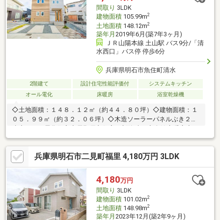
通学の区域に関しては自治体や教育委員会等にご確認ください。
間取り
3LDK
2
建物面積
105.99m
2
土地面積
148.12m
築年月
2019年6月(築7年3ヶ月)
ＪＲ山陽本線 土山駅 バス9分/「清
水西口」バス停 停歩6分
兵庫県明石市魚住町清水
2階建て
設計住宅性能評価付
システムキッチン
オール電化
床暖房
浴室乾燥機
◇土地面積：１４８．１２㎡（約４４．８０坪）◇建物面積：１
０５．９９㎡（約３２．０６坪）◇木造ソーラーパネルぶき２階
建◇オール電化住宅◇長期優良住宅（新築時）◇全館床暖房◇24
時間換気システム（熱交換換気システム）◇リビング上部吹き抜
け◇浴室１坪タイプ◇温水洗浄便座あり◇食器洗浄乾燥機あり◇
兵庫県明石市二見町福里 4,180万円 3LDK
駐車スペースあり（車種による）◇幅員約6.0ｍの公道に面してい
ます。
4,180
万円
間取り
3LDK
2
建物面積
101.02m
2
土地面積
148.98m
築年月
2023年12月(築2年9ヶ月)