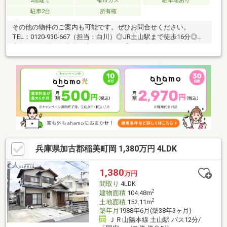
2階建て
都市ガス
駐車場あり
駐車2台
所有権
その他の物件のご案内も可能です。ぜひお問合せください。
TEL：0120-930-667（担当：白川）◎JR土山駅まで徒歩16分◎駐
車スペース並列２台分（車種による）◎2026年５月リフォーム
済・クロス・床・建具施工、ウッドデッキ塗装■住宅ローンにつ
いてのご提案■弊社は【お客様から住宅ローンあっせん手数料を
頂いておりません！！】フルローンをご希望の方、勤続年数の短
い方、自営業の方、外国籍の方、また現在の他の借入れが気にな
る方、どんなお悩みもご相談下さい。提携銀行がたくさんござい
ます。無理のない資金計画をご提案させていただきますので、お
気軽にご相談ください。
兵庫県加古郡稲美町岡 1,380万円 4LDK
1,380
万円
間取り
4LDK
2
建物面積
104.48m
2
土地面積
152.11m
築年月
1988年6月(築38年3ヶ月)
ＪＲ山陽本線 土山駅 バス12分/