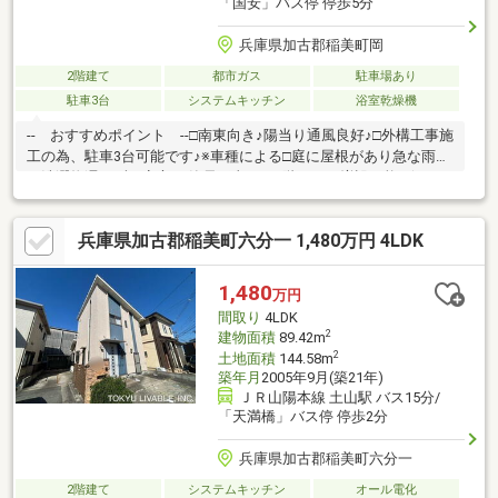
「国安」バス停 停歩5分
兵庫県加古郡稲美町岡
2階建て
都市ガス
駐車場あり
駐車3台
システムキッチン
浴室乾燥機
-- おすすめポイント --□南東向き♪陽当り通風良好♪□外構工事施
工の為、駐車3台可能です♪※車種による□庭に屋根があり急な雨で
も洗濯物濡れずに安心♪□簡易工事にて2階トイレ増設可能♪☆リフ
ォーム履歴☆(2023年7月頃)外壁塗装工事 キッチン新調 トイレ
新調 LDK拡張工事フローリング一部施工 クロス一部張替 建
兵庫県加古郡稲美町六分一 1,480万円 4LDK
具一部新調玄関扉新調 外構工事 給湯器交換 庭に屋根工事等
(2014年8月頃)浴室新調 洗面化粧台交換▼周辺環境・マルアイ
稲美店 徒歩約15分・セブンイレブン稲美国安店 徒歩約6分・
1,480
万円
本バタ公園 徒歩約1分▼学校・天満東小学校・稲美中学校
間取り
4LDK
2
建物面積
89.42m
2
土地面積
144.58m
築年月
2005年9月(築21年)
ＪＲ山陽本線 土山駅 バス15分/
「天満橋」バス停 停歩2分
兵庫県加古郡稲美町六分一
2階建て
システムキッチン
オール電化