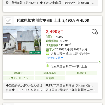
校 徒歩6分（約450ｍ）◆イオン土山店 徒歩9分（約650ｍ）◆
ファミリーマート土山店 徒歩6分（約450ｍ）＼おウチ探しはケ
イアイエポックメイキング（株）へお任せください！／☆幅広い
ご紹介♪気になる物件を一括でご紹介させて頂きます！☆住宅ロ
兵庫県加古川市平岡町土山 2,490万円 4LDK
ーン相談無料対応！☆土日平日夜でもご対応可能です！
2,490
万円
間取り
4LDK
2
建物面積
97.7m
2
土地面積
111.48m
築年月
2010年1月(築16年8ヶ月)
ＪＲ山陽本線 土山駅 徒歩9分
その他の交通
兵庫県加古川市平岡町土山
2階建て
駐車場あり
駐車2台
システムキッチン
所有権
◆当物件のお問い合わせは、FUKUYA東加古川店までお願い致し
ます◆ＦＵＫＵＹＡ東加古川店は国道2号線沿い丸亀製麺さんナ
ナメ向かい。お電話、メールご来店随時受付中です。お気軽にご
来店お待ちしております。【物件の特徴】◆一戸建ての多いエリ
ア、静かで落ち着いた雰囲気◆JR土山駅徒歩約9分の近さ。忙し