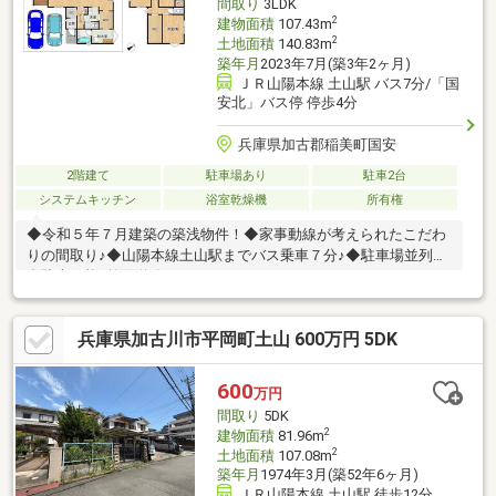
間取り
3LDK
2
建物面積
107.43m
2
土地面積
140.83m
築年月
2023年7月(築3年2ヶ月)
ＪＲ山陽本線 土山駅 バス7分/「国
安北」バス停 停歩4分
兵庫県加古郡稲美町国安
2階建て
駐車場あり
駐車2台
システムキッチン
浴室乾燥機
所有権
◆令和５年７月建築の築浅物件！◆家事動線が考えられたこだわ
りの間取り♪◆山陽本線土山駅までバス乗車７分♪◆駐車場並列２
台駐車可能♪前面道路ゆったり６ｍ♪
兵庫県加古川市平岡町土山 600万円 5DK
600
万円
間取り
5DK
2
建物面積
81.96m
2
土地面積
107.08m
築年月
1974年3月(築52年6ヶ月)
ＪＲ山陽本線 土山駅 徒歩12分