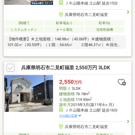
ＪＲ山陽本線 土山駅 徒歩15分
兵庫県明石市二見町福里
2階建て
駐車場あり
駐車3台
システムキッチン
オール電化
浴室乾燥機
【物件概要】☆土地面積：148.98㎡（45.06坪）☆建物面積：
101.02㎡（30.55坪）（１階：54.65㎡ ２階46.37㎡）☆採光あ
ふれるLDK×細部までこだわった注文住宅☆来客時にも対応可能な
複数台駐車スペース・ゆとりあるアプローチ☆エコで快適な「オ
ール電化」で地球に優しい暮らし☆収納力に優れたウォークイン
兵庫県明石市二見町福里 2,550万円 3LDK
クローゼット☆光を取り込む、開放的なアイランドキッチン空間
☆１階、２階ウォークインクローゼットあり☆幅員約6.0ｍの公道
に面しています☆子育てにも安心の閑静な住宅街
2,550
万円
間取り
3LDK
2
建物面積
76.18m
2
土地面積
119.95m
築年月
2015年3月(築11年6ヶ月)
ＪＲ山陽本線 土山駅 徒歩16分
その他の交通
兵庫県明石市二見町福里