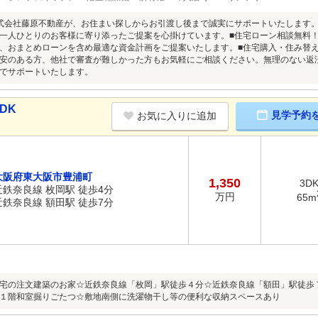
式会社藤原不動産が、お住まい探しからお引渡し後まで誠実にサポートいたします
一人ひとりのお客様に寄り添ったご提案を心掛けています。■住宅ローン相談無料
、おまとめローンを含め最適な資金計画をご提案いたします。■住宅購入・住み替
安のある方、他社で審査が難しかった方もお気軽にご相談ください。無理のない返
でサポートいたします。
DK
見学予約
お気に入りに追加
大阪府東大阪市豊浦町
1,350
3D
近鉄奈良線 枚岡駅 徒歩4分
万円
65m
近鉄奈良線 額田駅 徒歩7分
宅の注文建築のお家☆近鉄奈良線「枚岡」駅徒歩４分☆近鉄奈良線「額田」駅徒歩７分
１階和室掘りごたつ☆敷地南側に洗濯物干し等の便利な収納スペースあり