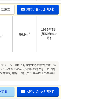
お問い合わせ(無料)
りに追加
1967年5月
2
(築59年4ヶ
56.9m
2
m
月)
リフォーム・DIYにもおすすめの中古戸建・近
「○○エリアの○○○万円台の物件も一緒に内
で水曜も可能♪・地元で１０年以上の業界経
をする
お問い合わせ(無料)