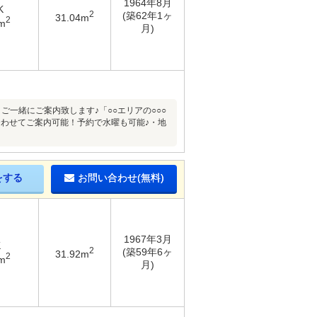
1964年8月
K
2
(築62年1ヶ
31.04m
2
m
月)
ご一緒にご案内致します♪「○○エリアの○○○
わせてご案内可能！予約で水曜も可能♪・地
をする
お問い合わせ(無料)
1967年3月
K
2
(築59年6ヶ
31.92m
2
m
月)