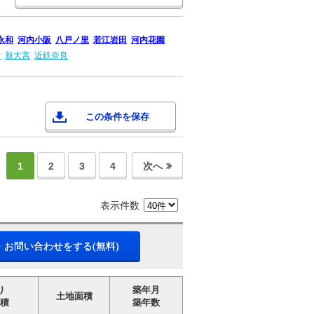
永和
河内小阪
八戸ノ里
若江岩田
河内花園
寺
新大宮
近鉄奈良
この条件を保存
1
2
3
4
次へ
表示件数
・お問い合わせをする(無料)
り
築年月
土地面積
積
築年数