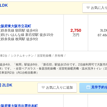
LDK
お気に入
大阪府東大阪市立花町
2,750
近鉄奈良線 額田駅 徒歩4分
3LD
近鉄けいはんな線 新石切駅 徒歩15分
万円
87.4
近鉄奈良線 枚岡駅 徒歩9分
車2台
システムキッチン
浴室乾燥機
所有権
徒歩4分、「枚岡」駅徒歩9分、「新石切」駅徒歩15分です。2沿線利用可で大阪市
車）です。・全室ペアガラス・食器洗乾燥機・浴室乾燥暖房機・温水洗浄トイレ（1
駐車並列2台（内1台軽自動車）
2LDK
見学予約
お気に入りに追加
大阪府東大阪市出雲井本町