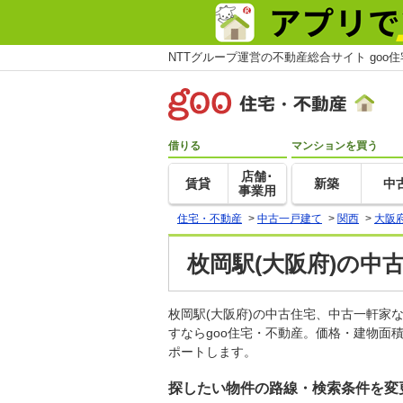
NTTグループ運営の不動産総合サイト goo
借りる
マンションを買う
店舗･
賃貸
新築
中
事業用
住宅・不動産
>
中古一戸建て
>
関西
>
大阪
枚岡駅(大阪府)の中
枚岡駅(大阪府)の中古住宅、中古一軒
すならgoo住宅・不動産。価格・建物面
ポートします。
探したい物件の路線・検索条件を変