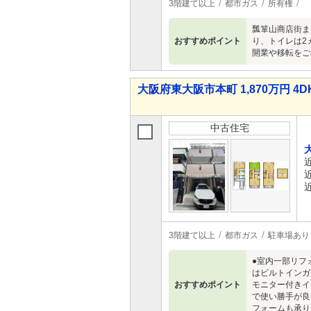
3階建て以上
都市ガス
所有権
瓢箪山商店街ま
おすすめポイント
り、トイレは2
開業や移転をご
大阪府東大阪市本町 1,870万円 4D
中古住宅
3階建て以上
都市ガス
駐車場あり
●室内一部リフ
はビルトインガ
おすすめポイント
モニター付きイ
で使い勝手が良
フォームも承り