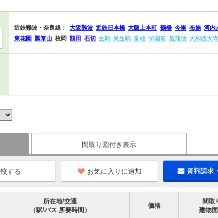
近鉄難波・奈良線：
大阪難波
近鉄日本橋
大阪上本町
鶴橋
今里
布施
河内
東花園
瓢箪山
枚岡
額田
石切
生駒
東生駒
富雄
学園前
菖蒲池
大和西大
間取り図付き表示
お気に入りに追加
資料請求
所在地/交通
間取
価格
（駅/バス 所要時間）
建物面