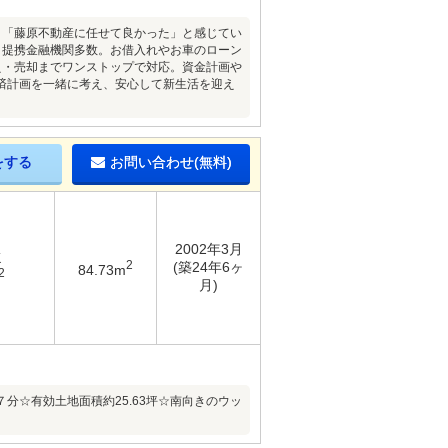
。「藤原不動産に任せて良かった」と感じてい
！提携金融機関多数。お借入れやお車のローン
え・売却までワンストップで対応。資金計画や
済計画を一緒に考え、安心して新生活を迎え
をする
お問い合わせ(無料)
2002年3月
K
2
(築24年6ヶ
84.73m
2
月)
☆有効土地面積約25.63坪☆南向きのウッ