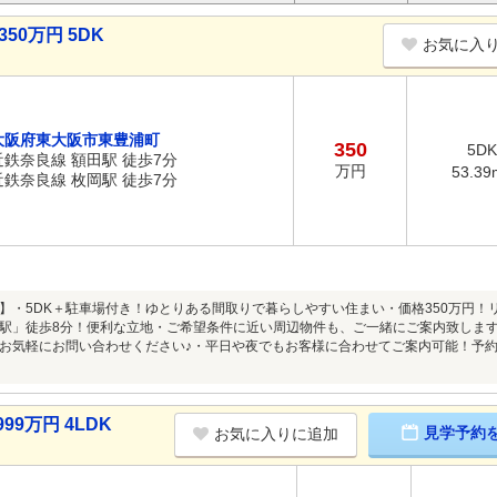
50万円 5DK
お気に入
大阪府東大阪市東豊浦町
350
5DK
近鉄奈良線 額田駅 徒歩7分
万円
53.39
近鉄奈良線 枚岡駅 徒歩7分
】・5DK＋駐車場付き！ゆとりある間取りで暮らしやすい住まい・価格350万円！
駅」徒歩8分！便利な立地・ご希望条件に近い周辺物件も、ご一緒にご案内致します♪
お気軽にお問い合わせください♪・平日や夜でもお客様に合わせてご案内可能！予約
99万円 4LDK
見学予約
お気に入りに追加