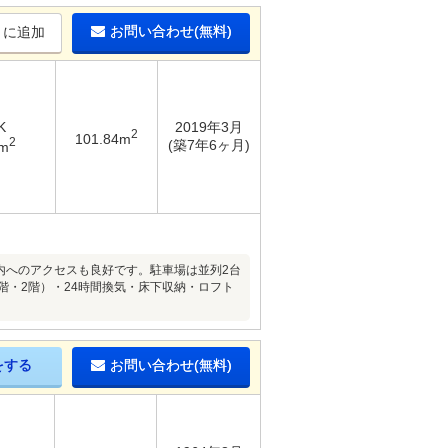
お問い合わせ(無料)
りに追加
K
2019年3月
2
101.84m
2
(築7年6ヶ月)
8m
内へのアクセスも良好です。駐車場は並列2台
階・2階）・24時間換気・床下収納・ロフト
をする
お問い合わせ(無料)