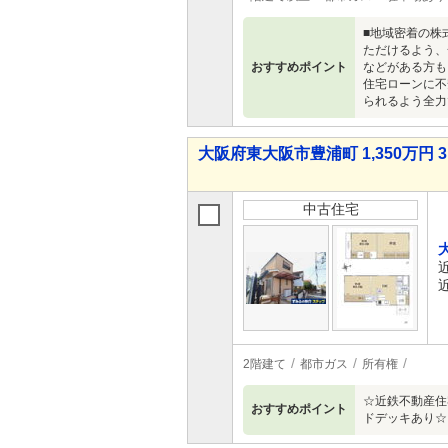
■地域密着の株
ただけるよう、
おすすめポイント
などがある方も
住宅ローンに不
られるよう全力
大阪府東大阪市豊浦町 1,350万円 3
中古住宅
2階建て
都市ガス
所有権
☆近鉄不動産住
おすすめポイント
ドデッキあり☆