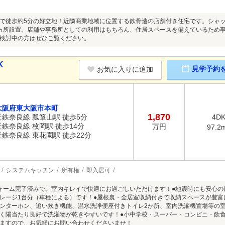
で徒歩約5分の好立地！近隣商業地域に位置する鉄骨造の店舗付き住宅です。シャ
ヵ所設置。店舗や事務所としての利用はもちろん、住居スペースを備えているため
検討中の方はぜひご覧ください。
K
見学予約
お気に入りに追加
大阪府東大阪市本町
1,870
近鉄奈良線 瓢箪山駅 徒歩5分
4D
近鉄奈良線 枚岡駅 徒歩14分
万円
97.2
近鉄奈良線 東花園駅 徒歩22分
システムキッチン
所有権
即入居可
ォーム完了済みで、室内キレイで快適にお過ごしいただけます！●地震時にも安心の
レージ1台分（車種による）です！●屋根裏・全居室収納付きで収納スペースが豊富
ンターホン、追い炊き機能、温水洗浄便座付きトイレ2か所、室内洗濯機置場等の室
く陽当たり良好で洗濯物が乾きやすいです！●小中学校・スーパー・コンビニ・飲食
ますので、お気軽にお問い合わせくださいませ！