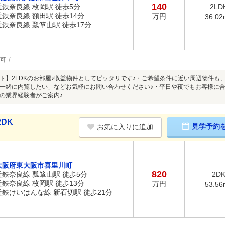
140
近鉄奈良線 枚岡駅 徒歩5分
2LD
近鉄奈良線 額田駅 徒歩14分
万円
36.02
近鉄奈良線 瓢箪山駅 徒歩17分
可
ト】2LDKのお部屋♪収益物件としてピッタリです♪・ご希望条件に近い周辺物件も、
一緒に内覧したい」などお気軽にお問い合わせください♪・平日や夜でもお客様に合
の業界経験者がご案内♪
DK
見学予約
お気に入りに追加
大阪府東大阪市喜里川町
820
近鉄奈良線 瓢箪山駅 徒歩5分
2D
近鉄奈良線 枚岡駅 徒歩13分
万円
53.56
近鉄けいはんな線 新石切駅 徒歩21分