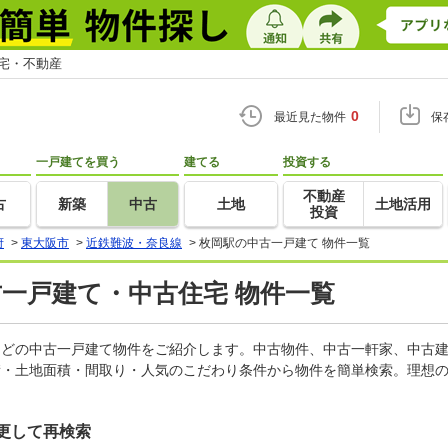
住宅・不動産
0
最近見た物件
保
一戸建てを買う
建てる
投資する
不動産
古
新築
中古
土地
土地活用
投資
府
>
東大阪市
>
近鉄難波・奈良線
>
枚岡駅の中古一戸建て 物件一覧
古一戸建て・中古住宅 物件一覧
家などの中古一戸建て物件をご紹介します。中古物件、中古一軒家、中古
積・土地面積・間取り・人気のこだわり条件から物件を簡単検索。理想の
更して再検索