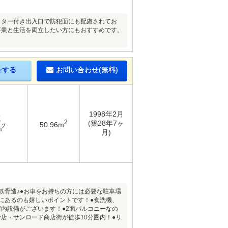
ッター付き出入口で防犯面にも配慮されてお
事業と生活を両立したい方にもおすすめです。
をする
お問い合わせ(無料)
1998年2月
K
2
(築28年7ヶ
50.96m
2
m
月)
鉄骨造♪●お車をお持ちの方には必要な駐車場
にあるのも嬉しいポイントです！●食洗機、
内設備がございます！●2面バルコニーなの
店・サンロード商店街が徒歩10分圏内！●リ