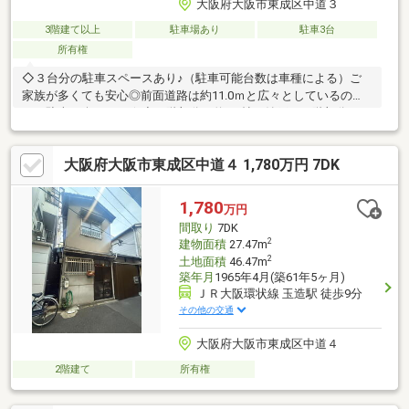
大阪府大阪市東成区中道３
3階建て以上
駐車場あり
駐車3台
所有権
◇３台分の駐車スペースあり♪（駐車可能台数は車種による）ご
家族が多くても安心◎前面道路は約11.0ｍと広々としているの
で、駐車も楽々です☆◇１階部分に約6.0帖の納戸、３階部分にウ
ォークインクローゼットあり！収納力に優れた物件です♪◇２面
バルコニーありで通風良好！◇２階部分に水回りが集中していて
大阪府大阪市東成区中道４ 1,780万円 7DK
家事動線良し◎◇ご家族のお顔を見ながらお料理ができる対面式
キッチン☆◇JR・大阪メトロ「森ノ宮」駅まで徒歩６分、大阪メ
トロ「玉造」駅まで徒歩９分！３沿線利用可能！ターミナル駅ま
1,780
万円
でのアクセス良好で通勤・通学に便利な立地です♪◇もりのみや
間取り
7DK
キューズモールBASEまで徒歩１５分♪
2
建物面積
27.47m
2
土地面積
46.47m
築年月
1965年4月(築61年5ヶ月)
ＪＲ大阪環状線 玉造駅 徒歩9分
その他の交通
大阪府大阪市東成区中道４
2階建て
所有権