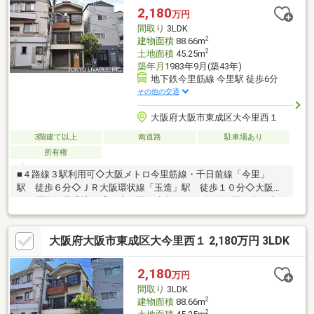
物件も同時に紹介・内覧可能です!その際は、ご希望の物件名と価
2,180
万円
格をお申し付け下さい◎当日のご見学、ご質問、資料請求、気軽
間取り
3LDK
にお問合せ下さい（=^o^=）
2
建物面積
88.66m
2
土地面積
45.25m
築年月
1983年9月(築43年)
地下鉄今里筋線 今里駅 徒歩6分
その他の交通
大阪府大阪市東成区大今里西１
3階建て以上
南道路
駐車場あり
所有権
■４路線３駅利用可◇大阪メトロ今里筋線・千日前線「今里」
駅 徒歩６分◇ＪＲ大阪環状線「玉造」駅 徒歩１０分◇大阪メ
トロ長堀鶴見緑地線「玉造」駅 徒歩１１分■物件の詳細及び内
覧希望のお問い合わせにつきましては担当までお願いいたしま
す。（フリーコール ０１２０－９９１－９３０）構造／木・鉄
大阪府大阪市東成区大今里西１ 2,180万円 3LDK
筋コンクリート造建物面積に車庫面積約10.64m2を含む【周辺施
設】・大阪市立中本小学校 約430m・大阪市立本庄中学校 約
910m・大阪市立今里幼稚園 約600m・中本保育園 約200m・業
2,180
万円
務スーパー今里店 約330m・サンディ今里店 約440m
間取り
3LDK
2
建物面積
88.66m
2