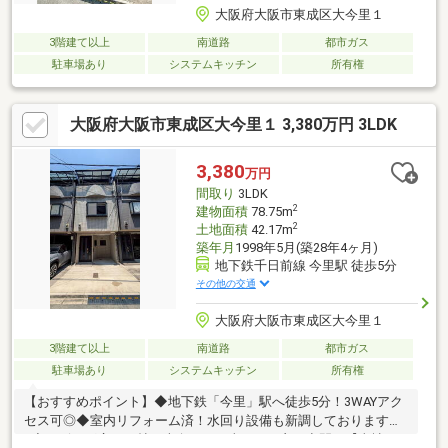
大阪府大阪市東成区大今里１
3階建て以上
南道路
都市ガス
駐車場あり
システムキッチン
所有権
大阪府大阪市東成区大今里１ 3,380万円 3LDK
3,380
万円
間取り
3LDK
2
建物面積
78.75m
2
土地面積
42.17m
築年月
1998年5月(築28年4ヶ月)
地下鉄千日前線 今里駅 徒歩5分
その他の交通
大阪府大阪市東成区大今里１
3階建て以上
南道路
都市ガス
駐車場あり
システムキッチン
所有権
【おすすめポイント】◆地下鉄「今里」駅へ徒歩5分！3WAYアク
セス可◎◆室内リフォーム済！水回り設備も新調しております
♪◆リビング広々15帖！南向きで日当たりの良い空間。【当社に