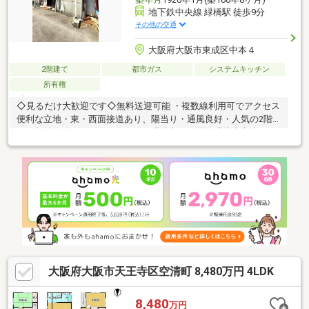
地下鉄中央線 緑橋駅 徒歩9分
その他の交通
大阪府大阪市東成区中本４
2階建て
都市ガス
システムキッチン
所有権
◇見るだけ大歓迎です◇無料送迎可能 ・複数線利用可でアクセス
便利な立地・東・西面接道あり、陽当り・通風良好・人気の2階建
て・収益物件としておすすめ・住環境良好・周辺環境充実◆レス
ポンスは迅速に◆交渉は全力です◆‐多忙なお客様の「面倒だな」
をフルサポート致します‐◆「とりあえず見たい」「他社でローン
を断られた」「他社の物件もまとめて見てみたい」「相談だけし
てみたい」「しっかり交渉してほしい」「無駄を省きたい」等お
気軽にご連絡下さいませ。
大阪府大阪市天王寺区空清町 8,480万円 4LDK
8,480
万円