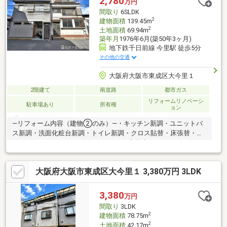
2,780
万円
間取り
6SLDK
2
建物面積
139.45m
2
土地面積
69.94m
築年月
1976年6月(築50年3ヶ月)
地下鉄千日前線 今里駅 徒歩5分
その他の交通
大阪府大阪市東成区大今里１
2階建て
南道路
都市ガス
リフォームリノベーシ
駐車場あり
所有権
ョン
―リフォーム内容（建物②のみ）―・キッチン新調・ユニットバ
ス新調・洗面化粧台新調・トイレ新調・クロス貼替・床張替・ハ
ウスクリーニング―おすすめポイント―◆中古テラスハウス2戸の
オーナーチェンジ物件！・月額賃料：１８９，０００円（返還金
無し）◆南向きにつき陽当たり良好♪◆カーポート付き駐車場！
大阪府大阪市東成区大今里１ 3,380万円 3LDK
（駐車台数は車種によります）◆地下鉄今里線・千日前線「今
里」駅まで徒歩５分！※建物①：昭和51年6月建築、木造瓦葺2階
建、延床面積75.15㎡、２LDK※建物②：昭和54年8月建築、木造
3,380
万円
瓦葺2階建、延床面積64.30㎡、４SLDK、増築未登記部分有（2階
間取り
3LDK
納戸・3階全部）
2
建物面積
78.75m
2
土地面積
42.17m