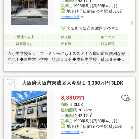
土地面積
42.17m
築年月
1998年5月(築28年4ヶ月)
地下鉄千日前線 今里駅 徒歩5分
その他の交通
大阪府大阪市東成区大今里１
3階建て以上
南道路
都市ガス
駐車場あり
所有権
即入居可
☆小中学校近く！ファミリーにもオススメ！☆周辺環境便利な好
立地！◆東中本小学校：徒歩１１分◆本庄中学校：徒歩６分◆今
里幼稚園：徒歩２分◆サンディ 今里店：徒歩３分◆スギドラッグ
今里店：徒歩６分■自己資金０円からでも購入OK！■住宅ローン・
ファイナンシャルプランナー相談会実施中！「お家を買いたいけ
大阪府大阪市東成区大今里１ 3,380万円 3LDK
ど、なにからはじめればいいの？」不動産購入で失敗しないため
にも、小さなことでもぜひ当社へご相談ください！
3,380
万円
間取り
3LDK
2
建物面積
78.75m
2
土地面積
42.17m
築年月
1998年5月(築28年4ヶ月)
地下鉄千日前線 今里駅 徒歩5分
その他の交通