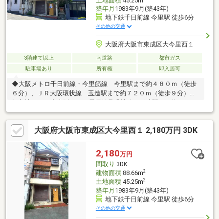
土地面積
45.25m
築年月
1983年9月(築43年)
地下鉄千日前線 今里駅 徒歩6分
その他の交通
大阪府大阪市東成区大今里西１
3階建て以上
南道路
都市ガス
駐車場あり
所有権
即入居可
◆大阪メトロ千日前線・今里筋線 今里駅まで約４８０ｍ（徒歩
６分）、ＪＲ大阪環状線 玉造駅まで約７２０ｍ（徒歩９分）の
好立地です。◆大阪メトロ長堀鶴見緑地線 玉造駅まで約８４０
m（徒歩１１分）、大阪メトロ中央線・今里筋線 緑橋駅まで約
１，０６０ｍ（徒歩１４分）です。◆１９８３年（昭和５８年）
大阪府大阪市東成区大今里西１ 2,180万円 3DK
９月建築の木・ＲＣ造３階建。◆前面道路は広々とした公道約８
ｍで、車庫入れも楽々です。◆業務スーパー今里店まで約３２０
ｍ（徒歩４分）、サンディ今里店まで約４３０ｍ（徒歩６分）、
2,180
万円
ライフ玉造店まで約５１０ｍ（徒歩７分）、ファミリーマート大
間取り
3DK
今里西１丁目店まで約１６０ｍ（徒歩２分）で、買物に大変便利
2
建物面積
88.66m
です。
2
土地面積
45.25m
築年月
1983年9月(築43年)
地下鉄千日前線 今里駅 徒歩6分
その他の交通