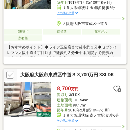
築年月
1917年1月(築109年8ヶ月)
ＪＲ大阪環状線 玉造駅 徒歩6分
その他の交通
大阪府大阪市東成区中道３
2階建て
南道路
都市ガス
所有権
【おすすめポイント】◆ライフ玉造店まで徒歩約３分◆セブンイ
レブン大阪中道４丁目店まで徒歩約３分◆中本病院まで徒歩約６
分◆北中道小学校まで徒歩約8分【ハウスドゥ玉造駅前なら】◆
本日のご内覧可能です！≪0120-500-390≫までお電話下さい！◆
ハウスドゥ玉造駅前の公式LINEからもお気軽にお問合せ頂けま
大阪府大阪市東成区中道３ 8,700万円 3SLDK
す！◆弊社ではまずお客様に合った資金計画をしっかりとご説明
致します。◆現在ご内覧を迷われている物件がございましたら、
まとめて案内ツアーを組ませて頂きます♪
8,700
万円
間取り
3SLDK
2
建物面積
101.54m
2
土地面積
99.17m
築年月
2016年2月(築10年7ヶ月)
ＪＲ大阪環状線 森ノ宮駅 徒歩6分
その他の交通