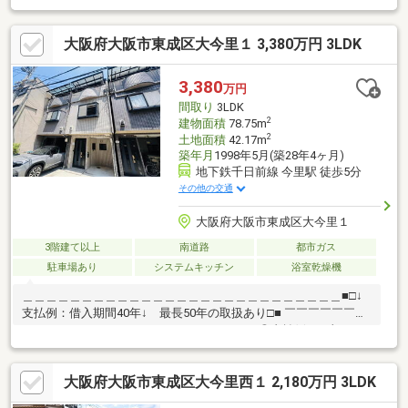
ついて】・大阪市内／守口市／寝屋川市／枚方市エリアを主に取
り扱っております。・その他エリアもお取り扱い可能ですのでお
大阪府大阪市東成区大今里１ 3,380万円 3LDK
気軽にご相談下さい♪・お客様のライフスタイルに合わせた接客が
得意です♪・お電話以外にも、メール、SMS、LINEなど柔軟にご
対応いたします！・ご不安点ゼロを目標に接客を心掛けていま
3,380
万円
す！・気さくでとっても話しやすいスタッフが揃っていますの
間取り
3LDK
で、初めて不動産をご検討の方でもご安心ください♪
2
建物面積
78.75m
2
土地面積
42.17m
築年月
1998年5月(築28年4ヶ月)
地下鉄千日前線 今里駅 徒歩5分
その他の交通
大阪府大阪市東成区大今里１
3階建て以上
南道路
都市ガス
駐車場あり
システムキッチン
浴室乾燥機
＿＿＿＿＿＿＿＿＿＿＿＿＿＿＿＿＿＿＿＿＿＿＿＿＿＿＿■□↓
支払例：借入期間40年↓ 最長50年の取扱あり□■ ￣￣￣￣￣￣￣
￣￣￣￣￣￣￣￣￣￣￣￣￣￣￣￣￣￣￣￣◎支払例 月額８
２，９３２円～◎●リフォーム済みで快適新生活！●全居室訳６帖
の広々3LDK●駐車場付きでカーライフを満喫できる住まい●２
大阪府大阪市東成区大今里西１ 2,180万円 3LDK
WAYアクセス可能な物件■ちょっと見学してみたいだけと言う方
も是非お問合せ下さい◎当社ではネットで他社様が広告している