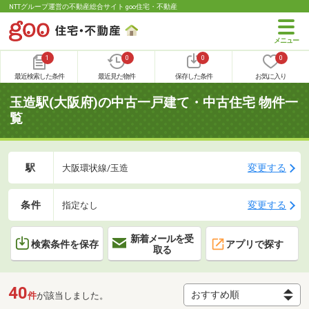
NTTグループ運営の不動産総合サイト goo住宅・不動産
1
0
0
0
最近検索した条件
最近見た物件
保存した条件
お気に入り
玉造駅(大阪府)の中古一戸建て・中古住宅 物件一
覧
駅
変更する
大阪環状線/玉造
条件
変更する
指定なし
新着メールを受
検索条件を保存
アプリで探す
取る
40
件
が該当しました。