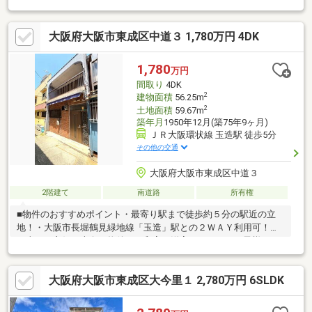
く便利な２階建て・開口部が多く風通しも良好です♪◇ご質問・
内覧のご希望などございましたらお気軽にお問合せくださいませ♪
大阪府大阪市東成区中道３ 1,780万円 4DK
1,780
万円
間取り
4DK
2
建物面積
56.25m
2
土地面積
59.67m
築年月
1950年12月(築75年9ヶ月)
ＪＲ大阪環状線 玉造駅 徒歩5分
その他の交通
大阪府大阪市東成区中道３
2階建て
南道路
所有権
■物件のおすすめポイント・最寄り駅まで徒歩約５分の駅近の立
地！・大阪市長堀鶴見緑地線「玉造」駅との２ＷＡＹ利用可！・
日当たり良好な南向き物件！・和室、洋室の４ＤＫ・お子様のい
るご家庭も安心の小学校が徒歩約７分の距離・スーパー、コンビ
ニが徒歩５分圏内で日々の買い物便利！■周辺施設案内・ライフ
大阪府大阪市東成区大今里１ 2,780万円 6SLDK
玉造店：約200ｍ（徒歩3分）・セブンイレブン大阪中道4丁目
店：約230ｍ（徒歩4分）・大阪玉造郵便局：約350ｍ（徒歩4
分）・ロイヤルセンター森ノ宮：約300ｍ（徒歩4分） 等