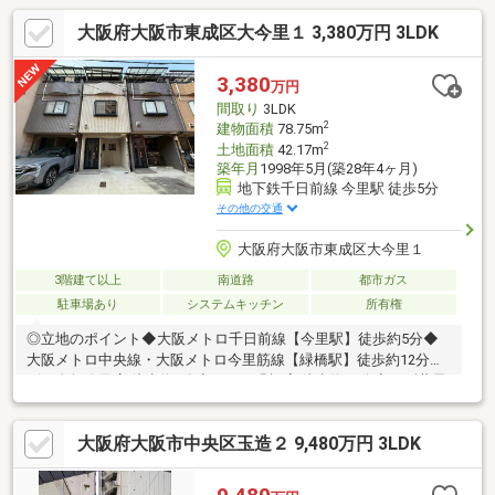
大阪府大阪市東成区大今里１ 3,380万円 3LDK
3,380
万円
間取り
3LDK
2
建物面積
78.75m
2
土地面積
42.17m
築年月
1998年5月(築28年4ヶ月)
地下鉄千日前線 今里駅 徒歩5分
その他の交通
大阪府大阪市東成区大今里１
3階建て以上
南道路
都市ガス
駐車場あり
システムキッチン
所有権
◎立地のポイント◆大阪メトロ千日前線【今里駅】徒歩約5分◆
大阪メトロ中央線・大阪メトロ今里筋線【緑橋駅】徒歩約12分◆
ビス進興今里店 徒歩約6分◆ライフ緑橋店 徒歩約11分◆スギ薬局
今里店 徒歩約6分 ◎物件のポイント◆南向きのお家です◆【全
室リフォーム済】ぜひ現地にて綺麗な住まいをご覧下さい◆住ま
大阪府大阪市中央区玉造２ 9,480万円 3LDK
いのメインのLDKは2階に配置されており、ご家族お揃いでゆった
りとお過ごしいただけます◆食洗機×浴室乾燥暖房機・追焚機能
完備◆ハイルーフの車も駐車可能の駐車場です※右下の電話ボタ