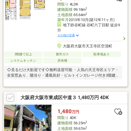
間取り
4LDK
2
建物面積
99.18m
2
土地面積
65.64m
築年月
2013年10月(築12年11ヶ月)
地下鉄谷町線 谷町六丁目駅 徒歩9
分
その他の交通
大阪府大阪市天王寺区空清町
3階建て以上
都市ガス
駐車場あり
システムキッチン
所有権
◇見るだけ大歓迎です◇無料送迎可能 ・人気の天王寺区エリア・
全室窓あり、陽当り・通風良好・ビルトインガレージ付き3階建
て・複数線利用可でアクセス便利な立地・住環境良好・周辺環境
充実◆レスポンスは迅速に◆交渉は全力です◆‐多忙なお客様の
「面倒だな」をフルサポート致します‐◆「とりあえず見たい」
大阪府大阪市東成区中道３ 1,480万円 4DK
「他社でローンを断られた」「他社の物件もまとめて見てみた
い」「相談だけしてみたい」「しっかり交渉してほしい」「無駄
を省きたい」等お気軽にご連絡下さいませ。
1,480
万円
間取り
4DK
2
建物面積
56.25m
2
土地面積
59.67m