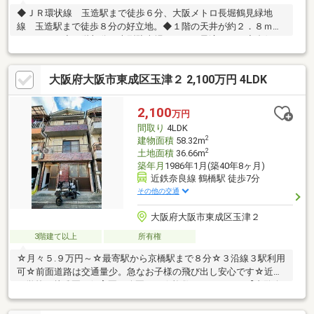
◆ＪＲ環状線 玉造駅まで徒歩６分、大阪メトロ長堀鶴見緑地
線 玉造駅まで徒歩８分の好立地。◆１階の天井が約２．８ｍも
あります。◆１階部分は大型駐車場としても最適です。◆裏側に
広々としたお庭があります。◆広々とした屋根付きの屋上があり
ます。◆大阪メトロ千日前線・今里筋線 今里駅まで徒歩１０分
大阪府大阪市東成区玉津２ 2,100万円 4LDK
です。◆１階：９６．８７㎡・２階：９６．８７㎡・３階：９
６．８７㎡の延面積：２９０．６１㎡の鉄骨造３階建。
2,100
万円
間取り
4LDK
2
建物面積
58.32m
2
土地面積
36.66m
築年月
1986年1月(築40年8ヶ月)
近鉄奈良線 鶴橋駅 徒歩7分
その他の交通
大阪府大阪市東成区玉津２
3階建て以上
所有権
☆月々５.９万円～☆最寄駅から京橋駅まで８分☆３沿線３駅利用
可☆前面道路は交通量少。急なお子様の飛び出し安心です☆近隣
に学校、幼稚園、保育園、公園あり☆複数スーパーあり【内覧会
開催中】 本日ご案内可能な場合もございます。 複数件併せて
ご内見も可能♪ 他の掲載物件もまとめてご内見頂けます。気にな