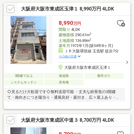
局・・徒歩7分・朋愛病院・・徒歩3分・東成病院・・徒歩7分・
大阪府大阪市東成区玉津１ 8,990万円 4LDK
南中本公園・・徒歩４分*◇*◆*◇*●お探しのマイホームのこと
お話し下さい！●他社様の掲載物件もまとめてご紹介可能です。●
気になる物件があればお気軽にお声がけ下さい。●一緒に夢のマ
8,990
万円
イホーム叶えましょう！●資金計画やローン減税の事もご相談下
間取り
4LDK
さい。
2
建物面積
290.61m
2
土地面積
136.89m
築年月
1972年1月(築54年8ヶ月)
ＪＲ大阪環状線 玉造駅 徒歩7分
その他の交通
大阪府大阪市東成区玉津１
3階建て以上
南道路
都市ガス
システムキッチン
所有権
◇見るだけ大歓迎です◇無料送迎可能 ・丈夫な鉄骨造の3階建
て・南向きにつき陽当り・通風良好・庭付き、広々屋上あり・複
数線利用可で便利な立地・住環境良好・周辺環境充実◆レスポン
スは迅速に◆交渉は全力です◆‐多忙なお客様の「面倒だな」をフ
ルサポート致します‐◆「とりあえず見たい」「他社でローンを断
大阪府大阪市東成区中道３ 8,700万円 4LDK
られた」「他社の物件もまとめて見てみたい」「相談だけしてみ
たい」「しっかり交渉してほしい」「無駄を省きたい」等お気軽
にご連絡下さいませ。