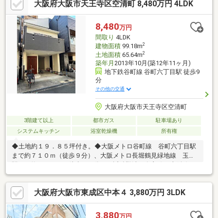
大阪府大阪市天王寺区空清町 8,480万円 4LDK
し下さい♪■頭金０円のフルローンが可能です♪■お客様のライフプ
ランに沿った物件をご提案させて頂きます☆■不動産購入や住宅
ローンについてお気軽にお問合せ下さい♪■ご来店の際は、店舗横
8,480
万円
に駐車スペース４台分ございます♪■東成区の【中古戸建】ならハ
間取り
4LDK
ウスフリーダム八尾店 +o
2
建物面積
99.18m
2
土地面積
65.64m
築年月
2013年10月(築12年11ヶ月)
地下鉄谷町線 谷町六丁目駅 徒歩9
分
その他の交通
大阪府大阪市天王寺区空清町
3階建て以上
都市ガス
駐車場あり
システムキッチン
浴室乾燥機
所有権
◆土地約１９．８５坪付き。◆大阪メトロ谷町線 谷町六丁目駅
まで約７１０ｍ（徒歩９分）、大阪メトロ長堀鶴見緑地線 玉造
駅まで約７６５ｍ（徒歩１０分）、近鉄難波・奈良線・大阪線
大阪上本町駅まで約９００ｍ（徒歩１２分）です。◆大型ワゴン
車も駐車可能な大型ガレージ付きの広々４ＬＤＫ。 ◆車を
大阪府大阪市東成区中本４ 3,880万円 3LDK
停めても自転車やバイクも停められます。◆阪急オアシス上本町
店まで約４００ｍ、ライフ清水谷店まで約５２０ｍ、ローソン上
本町３丁目店まで約２８５ｍで、買物に大変便利です。◆高津中
3,880
万円