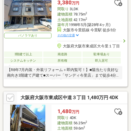
3,380
万円
間取り
3LDK
2
建物面積
78.75m
2
土地面積
42.17m
築年月
1998年5月(築28年4ヶ月)
大阪市今里筋線 今里駅 徒歩5分
その他の交通
パノラマあり
大阪府大阪市東成区大今里１丁目
3階建て以上
南道路
駐車場あり
システムキッチン
所有権
即入居可
【R8年7月内装・外装リフォーム＋即内覧可！】■陽当たり良好な
南向き3階建て戸建て■スーパー「サンディ今里店」まで徒歩4分
でお買い物至便な立地■15帖の広々としたＬＤＫで快適な暮らし
大阪府大阪市東成区中道３丁目 1,480万円 4DK
1,480
万円
間取り
4DK
2
建物面積
56.25m
2
土地面積
59.6m