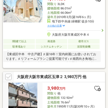
学校まで約１７０ｍ、真田山小学校まで約４８０ｍ、うれしい保
間取り
3LDK
育園上本町まで約４１０ｍ、真田山かいせい保育園まで約４４０
2
建物面積
86.01m
ｍです。
2
土地面積
66.06m
築年月
2010年3月(築16年6ヶ月)
地下鉄中央線 緑橋駅 徒歩10分
その他の交通
大阪府大阪市東成区中本４
3階建て以上
南道路
都市ガス
駐車場あり
システムキッチン
浴室乾燥機
【東成区中本 中古戸建】♯ 築16年！室内綺麗にお使いされてお
ります。♯ リフォームプランご提案可能です♪ ♯ 南西向き角地にて
陽当たり・通風良好 ♯ 小学校・スーパーも徒歩圏内で生活便利 ♯
最寄り駅中央線「緑橋駅」まで徒歩１０分♯ 2沿線ご利用可能で
す！【住み替え・リフォーム・住宅ローンも幅広く対応】● 他社
大阪府大阪市東成区玉津２ 3,980万円 他
で断られた住宅ローンもぜひご相談を。● 住み替えや相続物件の
ご相談も多数実績あり。● 地元密着での販売実績多数！誠実に対
応いたします。 ● 将来を見据えた無理のない支払いプランをご提
3,980
万円
案致します。 安心してご相談いただける環境づくりを大切にして
間取り
他
います。
2
建物面積
132.92m
2
土地面積
76.6m
築年月
1995年11月(築30年10ヶ月)