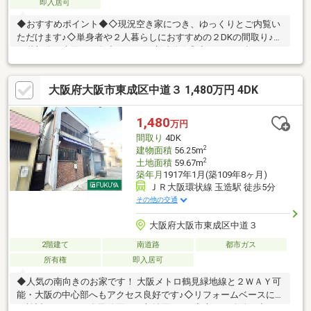
即入居可
◆おすすめポイント◆◇現況空き家につき、ゆっくりとご内覧い
ただけます♪◇単身者や２人暮らしにおすすめの２DKの間取り♪◇
１階部分に水回りが集中しており生活動線◎◇ほっと一息つける
和室ございます♪◇開放感のあるスケルトンタイプの階段♪◇大阪
メトロ「今里」駅まで徒歩5分！◇2沿線利用可能な便利な立地
大阪府大阪市東成区中道３ 1,480万円 4DK
♪◇近隣に買物施設そろっております☆◆周辺施設◆◇大阪市立
中本小学校 徒歩7分（約550ｍ）◇大阪市立本庄中学校 徒歩11
分（約850ｍ）◇業務スーパー今里店 徒歩4分（約300ｍ）◇ラ
1,480
万円
イフ今里店 徒歩7分（約550ｍ）●ぜひお気軽にお問い合わせく
間取り
4DK
ださい♪
2
建物面積
56.25m
2
土地面積
59.67m
築年月
1917年1月(築109年8ヶ月)
ＪＲ大阪環状線 玉造駅 徒歩5分
その他の交通
大阪府大阪市東成区中道３
2階建て
南道路
都市ガス
所有権
即入居可
◆人気の南向きのお家です！ 大阪メトロ鶴見緑地線と２ＷＡＹ可
能・大阪の中心部へもアクセス良好です♪◇リフォームベースに
ご検討下さい！ 自己使用にも収益用にも♪◆上下の移動が少な