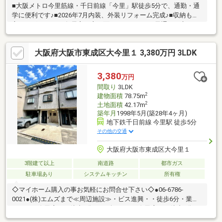
■大阪メトロ今里筋線・千日前線「今里」駅徒歩5分で、通勤・通
学に便利です♪■2026年7月内装、外装リフォーム完成♪■収納も豊
富にございます♪■各居室が窓に面しているので、風通しの良いお
部屋になっております♪■駐車スペース付き♪
大阪府大阪市東成区大今里１ 3,380万円 3LDK
3,380
万円
間取り
3LDK
2
建物面積
78.75m
2
土地面積
42.17m
築年月
1998年5月(築28年4ヶ月)
地下鉄千日前線 今里駅 徒歩5分
その他の交通
大阪府大阪市東成区大今里１
3階建て以上
南道路
都市ガス
駐車場あり
システムキッチン
所有権
◇マイホーム購入の事お気軽にお問合せ下さい◇●06-6786-
0021●(株)エムズまで≪周辺施設≫・ビス進興・・徒歩6分・業務
スーパー今里店・・徒歩8分・スギドラッグ今里店・・徒歩6分・
ファミリーマート大今里一丁目店・・徒歩2分・東成大今里郵便