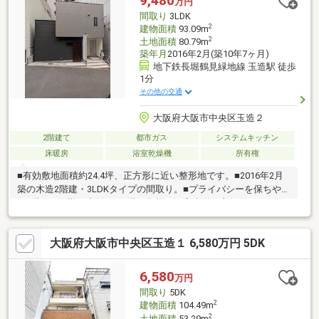
9,480
万円
ン（フリーダイヤル）からご内覧予約をいただくとスムーズ※当
間取り
3LDK
社では他社様掲載物件もまとめてご案内可能です
2
建物面積
93.09m
2
土地面積
80.79m
築年月
2016年2月(築10年7ヶ月)
地下鉄長堀鶴見緑地線 玉造駅 徒歩
1分
その他の交通
大阪府大阪市中央区玉造２
2階建て
都市ガス
システムキッチン
床暖房
浴室乾燥機
所有権
■有効敷地面積約24.4坪、正方形に近い整形地です。■2016年2月
築の木造2階建・3LDKタイプの間取り。■プライバシーを保ちやす
い2階LDK仕様。水回りが2階に集約され家事動線良好です。■トイ
レは各階にございます。■生活の快適性や利便性を向上する設備
が充実しています。・ビルトイン食器洗乾燥機・水栓一体型浄水
大阪府大阪市中央区玉造１ 6,580万円 5DK
器・浴室乾燥機・ミストサウナ・床暖房(2カ所) 等■1階東側の洋
室は大容量のウォークインクローゼット付き。■北側にバルコニ
ー・庭有り。■交通・大阪メトロ長堀鶴見緑地線「玉造」駅徒歩1
6,580
万円
分・JR大阪環状線「玉造」駅徒歩6分・大阪メトロ中央線「森ノ
間取り
5DK
宮」駅徒歩13分
2
建物面積
104.49m
2
土地面積
53.29m