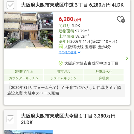
大阪府大阪市東成区中道３丁目 6,280万円 4LDK
6,280
万円
間取り
4LDK
2
建物面積
97.79m
2
土地面積
59.52m
築年月
2003年11月(築22年10ヶ月)
大阪環状線 玉造駅 徒歩4分
その他の交通
大阪府大阪市東成区中道３丁目
3階建て以上
都市ガス
駐車場あり
カウンターキッチン
システムキッチン
床暖房
【2026年8月リフォーム完了】 ☆子育てにやさしい住環境 ☆近隣
施設充実 ☆駐車スペース完備
大阪府大阪市東成区大今里１丁目 3,380万円
3LDK