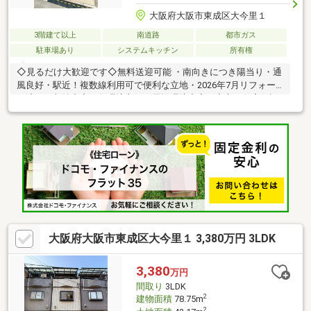
大阪府大阪市東成区大今里１
3階建て以上
南道路
都市ガス
駐車場あり
システムキッチン
所有権
◇見るだけ大歓迎です◇無料送迎可能 ・南向きにつき陽当り・通
風良好・駅近！複数線利用可で便利な立地・2026年7月リフォー
ム済み・収納充実・住環境良好・周辺環境充実・安心の住宅保証
付◆レスポンスは迅速に◆交渉は全力です◆‐多忙なお客様の「面
倒だな」をフルサポート致します‐◆「とりあえず見たい」「他社
でローンを断られた」「他社の物件もまとめて見てみたい」「相
談だけしてみたい」「しっかり交渉してほしい」「無駄を省きた
い」等お気軽にご連絡下さいませ。
大阪府大阪市東成区大今里１ 3,380万円 3LDK
3,380
万円
間取り
3LDK
2
建物面積
78.75m
2