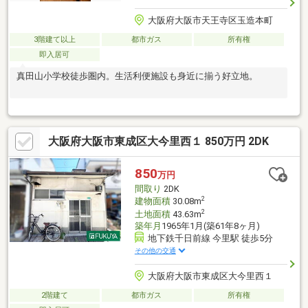
大阪府大阪市天王寺区玉造本町
3階建て以上
都市ガス
所有権
即入居可
真田山小学校徒歩圏内。生活利便施設も身近に揃う好立地。
大阪府大阪市東成区大今里西１ 850万円 2DK
850
万円
間取り
2DK
2
建物面積
30.08m
2
土地面積
43.63m
築年月
1965年1月(築61年8ヶ月)
地下鉄千日前線 今里駅 徒歩5分
その他の交通
大阪府大阪市東成区大今里西１
2階建て
都市ガス
所有権