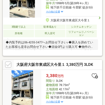
築年月
1998年5月(築28年4ヶ月)
地下鉄千日前線 今里駅 徒歩5分
その他の交通
大阪府大阪市東成区大今里１
3階建て以上
駐車場あり
システムキッチン
リフォームリノベーシ
所有権
即入居可
ョン
◆内覧予約は06-4255-3477へお問合せ下さい♪◆購入を諦めてい
たお客様も是非お問合せ下さい◆頭金0円より購入可 ◆物件の特
徴・今里駅徒歩５分◎・南向き！・リフォーム済み♪・住環境良好
♪◆見るだけ大歓迎◆接客対応品質に自信があり◆夜間早朝もお
気軽にご連絡ください！◆無料送迎可「購入するか分からないけ
大阪府大阪市東成区大今里１ 3,380万円 3LDK
ど見るだけ見たい」「他社の物件もまとめて見てみたい」等 ご購
入をご検討中のお客様にとって、より良い条件でご購入頂く為に
精一杯サポート致します不動産の事なら何でもお気軽にご相談下
3,380
万円
さい！
間取り
3LDK
2
建物面積
78.75m
2
土地面積
42.17m
築年月
1998年5月(築28年4ヶ月)
地下鉄千日前線 今里駅 徒歩5分
その他の交通