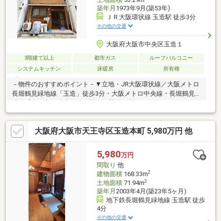
築年月
1973年9月(築53年)
ＪＲ大阪環状線 玉造駅 徒歩3分
その他の交通
大阪府大阪市中央区玉造１
3階建て以上
都市ガス
ルーフバルコニー
システムキッチン
床暖房
所有権
－物件のおすすめポイント－▼立地・JR大阪環状線／大阪メトロ
長堀鶴見緑地線「玉造」徒歩3分・大阪メトロ中央線・長堀鶴見緑
地線「森ノ宮」徒歩10分▼特徴・壁付け型のシステムキッチン・
1階和室は多用途に利用可能な2WAY仕様・2カ所にトイレを配
置・お土地としてもご検討いただけます▼周辺環境・KINSHO玉
大阪府大阪市天王寺区玉造本町 5,980万円 他
造店 徒歩3分(約210m)・大阪市立玉造小学校 徒歩9分(約690m)※増
築(未登記)部分有(増築年月不詳)※容積率は前面道路により240％
に制限■ ご希望の住まい探しをお手伝いします ━━━━━・・・
5,980
万円
物件の詳細・ご相談はお気軽にお問い合わせください。
間取り
他
2
建物面積
168.33m
2
土地面積
71.94m
築年月
2003年4月(築23年5ヶ月)
地下鉄長堀鶴見緑地線 玉造駅 徒歩
4分
その他の交通