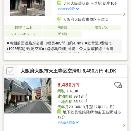
ＪＲ大阪環状線 玉造駅 徒歩10分
その他の交通
大阪府大阪市東成区玉津２
3階建て以上
南道路
都市ガス
システムキッチン
所有権
■南側前面道路が公道（幅員4m/間口約4.7m）■鉄骨造3階建て
(1995年築)/現況空室■4路線3駅利用可能 ◇大阪環状線「玉造」
駅 徒歩10分 ◇大阪メトロ長堀鶴見緑地線「玉造」駅 徒歩11
分 ◇大阪メトロ千日前線・今里筋線「今里」駅 徒歩11分■1
階・2階にキッチン、トイレあり【周辺施設】■大阪市立中道小学
大阪府大阪市天王寺区空清町 8,480万円 4LDK
校 約350m ■大阪市立玉津中学校 約250m ■玉津公園 約
110m ■ローソン東小橋二丁目店 約100m■業務スーパー今里店
約460m■ライフ今里店 約520m ■ロイヤルホームセンター森ノ
8,480
万円
宮 約1250m
間取り
4LDK
2
建物面積
99.18m
2
土地面積
65.64m
築年月
2013年10月(築12年11ヶ月)
地下鉄長堀鶴見緑地線 玉造駅 徒歩
12分
その他の交通