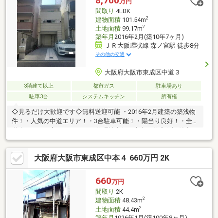
8,700
万円
間取り
4LDK
2
建物面積
101.54m
2
土地面積
99.17m
築年月
2016年2月(築10年7ヶ月)
ＪＲ大阪環状線 森ノ宮駅 徒歩8分
その他の交通
大阪府大阪市東成区中道３
3階建て以上
都市ガス
駐車場あり
駐車3台
システムキッチン
所有権
◇見るだけ大歓迎です◇無料送迎可能 ・2016年2月建築の築浅物
件！・人気の中道エリア！・3台駐車可能！・陽当り良好！・全面
道路11m！・広々の4LDK！・住環境良好・安心の住宅保証付◇レ
スポンスは迅速に◇交渉は全力です◆‐多忙なお客様の「面倒だ
な」をフルサポート致します‐◆「とりあえず見たい」「他社でロ
大阪府大阪市東成区中本４ 660万円 2K
ーンをを断られた」「他社の物件もまとめて見てみたい」「相談
だけしてみたい」「しっかり交渉してほしい」「無駄を省きた
い」等お気軽にご連絡下さいませ。
660
万円
間取り
2K
2
建物面積
48.43m
2
土地面積
44.4m
築年月
1926年1月(築100年8ヶ月)