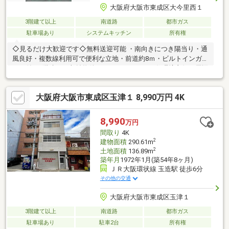
大阪府大阪市東成区大今里西１
3階建て以上
南道路
都市ガス
駐車場あり
システムキッチン
所有権
◇見るだけ大歓迎です◇無料送迎可能 ・南向きにつき陽当り・通
風良好・複数線利用可で便利な立地・前道約8ｍ・ビルトインガレ
ージ付き3階建て・収益物件としてもおすすめ・住環境良好・周辺
環境充実◆レスポンスは迅速に◆交渉は全力です◆‐多忙なお客様
の「面倒だな」をフルサポート致します‐◆「とりあえず見たい」
大阪府大阪市東成区玉津１ 8,990万円 4K
「他社でローンを断られた」「他社の物件もまとめて見てみた
い」「相談だけしてみたい」「しっかり交渉してほしい」「無駄
を省きたい」等お気軽にご連絡下さいませ。
8,990
万円
間取り
4K
2
建物面積
290.61m
2
土地面積
136.89m
築年月
1972年1月(築54年8ヶ月)
ＪＲ大阪環状線 玉造駅 徒歩6分
その他の交通
大阪府大阪市東成区玉津１
3階建て以上
南道路
都市ガス
駐車場あり
駐車2台
所有権