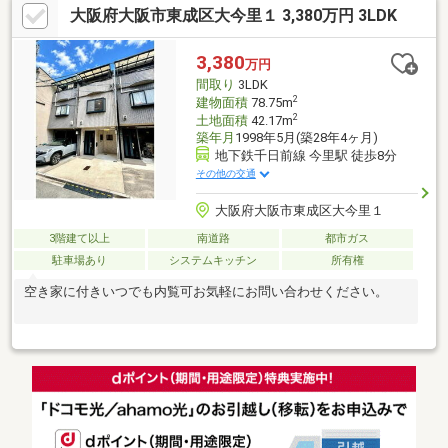
大阪府大阪市東成区大今里１ 3,380万円 3LDK
る物件をお教え下さい。☆０１２０ー６８４－５７１ お気軽に
お電話ください♪☆立地のポイント 【近鉄難波・奈良線 鶴橋
駅】徒歩約７分 【JR大阪環状線 玉造駅】徒歩約１２分 【大阪
3,380
万円
メトロ 千日前線 今里駅】徒歩約１３分
間取り
3LDK
2
建物面積
78.75m
2
土地面積
42.17m
築年月
1998年5月(築28年4ヶ月)
地下鉄千日前線 今里駅 徒歩8分
その他の交通
大阪府大阪市東成区大今里１
3階建て以上
南道路
都市ガス
駐車場あり
システムキッチン
所有権
空き家に付きいつでも内覧可お気軽にお問い合わせください。