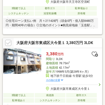
大阪府大阪市天王寺区空清町
3階建て以上
都市ガス
駐車場あり
システムキッチン
浴室乾燥機
所有権
◎住宅ローン支払い例 月々211428円（頭金0円・借入額8480万
円・期間40年の場合）◎立地のポイント■鶴見緑地線「玉造駅」
徒歩12分■近鉄難波線「大阪上本町駅」徒歩15分■谷町線「谷町六
丁目駅」徒歩16分◎物件のポイント■LDK19.5帖と広く使い勝手が
良いですよ■各居室が６帖以上と十分なスペースを確保してます
大阪府大阪市東成区大今里１ 3,380万円 3LDK
ね■百貨店やスーパーが徒歩10分圏内♪■ハイルーフ車の駐車が可
能です♪■我公司有中国籍的工作人員。針対海外匯款等各項手続経
験豊富、接受各種咨詢！※ネットで他社様が広告している物件も
3,380
万円
同時に紹介可能です
間取り
3LDK
2
建物面積
78.75m
2
土地面積
42.17m
築年月
1998年5月(築28年4ヶ月)
地下鉄千日前線 今里駅 徒歩5分
その他の交通
大阪府大阪市東成区大今里１
3階建て以上
南道路
都市ガス
駐車場あり
システムキッチン
所有権