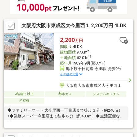
大阪府大阪市東成区大今里西１ 2,200万円 4LDK
2,200
万円
間取り
4LDK
2
建物面積
97.6m
2
土地面積
62.01m
築年月
1989年9月(築37年)
地下鉄千日前線 今里駅 徒歩9分
その他の交通
大阪府大阪市東成区大今里西１
3階建て以上
都市ガス
システムキッチン
所有権
◆ファミリーマート 大今里西一丁目店まで徒歩３分（約240ｍ）
♪◆業務スーパー今里店まで徒歩６分（約400ｍ）◆生活至便な立
地です♪――――＊――――＊――――＊――――＊――――■東成区全域の
物件情報取り扱い可能！■ハウスフリーダムは【東証スタンダー
ド上場企業】です☆■物件多数揃えております！是非店頭へお越