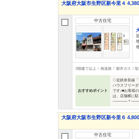
大阪府大阪市生野区新今里４ 4,380
中古住宅
3階建て以上
南道路
都市ガス
駐
◇近鉄奈良線「
ハウスフリーダ
おすすめポイント
です♪■お客様
は、店舗横に駐
――――＊――
大阪府大阪市生野区新今里６ 4,800
中古住宅