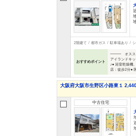
2階建て
都市ガス
駐車場あり
シ
━━━ オスス
アイランドキッ
おすすめポイント
♪● 浴室乾燥
店：徒歩2分●
大阪府大阪市生野区小路東１ 2,440
中古住宅