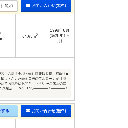
お問い合わせ(無料)
りに追加
1998年8月
K
2
(築28年1ヶ
64.68m
2
8m
月)
野区・八尾市全域の物件情報取り扱い可能！■
越し下さい♪■頭金０円のフルローンが可能
ついてお気軽にお問合せ下さい♪■ご来店の際
八尾店 +o☆*.+o◇――――＊――――＊
をする
お問い合わせ(無料)