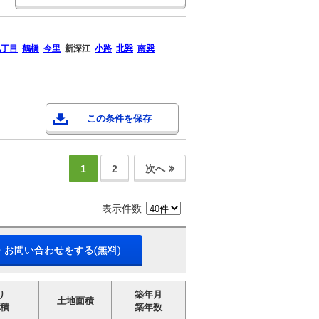
九丁目
鶴橋
今里
新深江
小路
北巽
南巽
この条件を保存
1
2
次へ
表示件数
・お問い合わせをする(無料)
り
築年月
土地面積
積
築年数