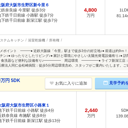
大阪府大阪市生野区新今里６
4,800
近鉄奈良線 今里駅 徒歩3分
1LD
地下鉄千日前線 小路駅 徒歩7分
万円
81.14
地下鉄千日前線 新深江駅 徒歩7分
ステムキッチン
浴室乾燥機
所有権
メポイント ━━━● 近鉄大阪線「今里」駅まで徒歩3分の好立地♪● 前道は約9ｍ！
チン♪● ゆったりとしたリビング♪● 家計と環境にやさしい太陽光発電設備有り♪●
機、食洗器など便利な設備有り♪━━━━━ 周辺環境 ━━━━━● ライフ新深江店：
 医療法人同仁会松崎病院：徒歩5分周辺環境含め、スタッフがご案内いたします。ご
万円 5DK
見学予約
お気に入りに追加
大阪府大阪市生野区小路東１
2,440
地下鉄千日前線 小路駅 徒歩4分
5D
近鉄奈良線 布施駅 徒歩8分
万円
139.0
地下鉄千日前線 新深江駅 徒歩13分