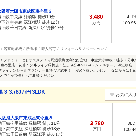
大阪府大阪市東成区東今里３
3,480
地下鉄中央線 緑橋駅 徒歩10分
4LD
地下鉄中央線 深江橋駅 徒歩12分
万円
100.9
地下鉄千日前線 新深江駅 徒歩17分
浴室乾燥機
所有権
即入居可
リフォームリノベーション
！ファミリーにもオススメ！☆周辺環境便利な好立地！◆宝栄小学校：徒歩７分◆
 東今里店：徒歩１分◆ライフ緑橋店：徒歩９分◆MEGAドン・キホーテ 深江橋店
ファイナンシャルプランナー相談会実施中！「お家を買いたいけど、なにからはじ
とでもぜひ当社へご相談ください！
3,780万円 3LDK
お気に入
大阪府大阪市東成区東今里３
3,780
地下鉄今里筋線 緑橋駅 徒歩11分
3LD
地下鉄中央線 深江橋駅 徒歩13分
万円
100.4
地下鉄千日前線 新深江駅 徒歩17分