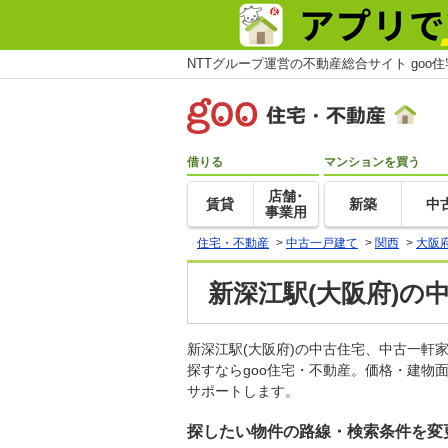
NTTグループ運営の不動産総合サイト goo
借りる
マンションを買う
店舗･
賃貸
新築
中
事業用
住宅・不動産
>
中古一戸建て
>
関西
>
大阪
新深江駅(大阪府)の
新深江駅(大阪府)の中古住宅、中古一
探すならgoo住宅・不動産。価格・建物
サポートします。
探したい物件の路線・検索条件を変