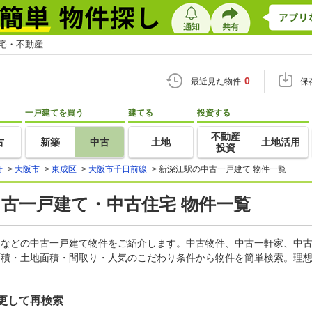
住宅・不動産
0
最近見た物件
保
一戸建てを買う
建てる
投資する
不動産
古
新築
中古
土地
土地活用
投資
府
>
大阪市
>
東成区
>
大阪市千日前線
>
新深江駅の中古一戸建て 物件一覧
中古一戸建て・中古住宅 物件一覧
軒家などの中古一戸建て物件をご紹介します。中古物件、中古一軒家、中
面積・土地面積・間取り・人気のこだわり条件から物件を簡単検索。理想
更して再検索