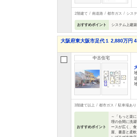
2階建て
南道路
都市ガス
シス
おすすめポイント
システム上建築
大阪府東大阪市足代１ 2,880万円 4
中古住宅
3階建て以上
都市ガス
駐車場あり
～「もっと楽に
理の合間に洗濯
おすすめポイント
ースが広く、食
屋、書斎と柔軟