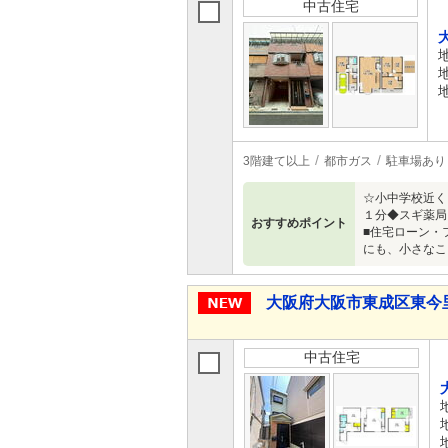
中古住宅
3階建て以上
都市ガス
駐車場あり
☆小中学校近く
１分◆スギ薬局
おすすめポイント
■住宅ローン・
にも、小さなこ
大阪府大阪市東成区東今里３ 
中古住宅