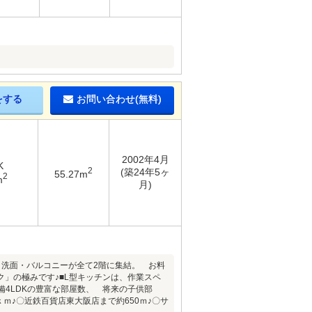
をする
お問い合わせ(無料)
2002年4月
K
2
(築24年5ヶ
55.27m
2
m
月)
・洗面・バルコニーが全て2階に集結。 お料
」の極みです♪■L型キッチンは、作業スペ
4LDKの豊富な部屋数、 将来の子供部
ｋｍ♪〇近鉄百貨店東大阪店まで約650ｍ♪〇サ