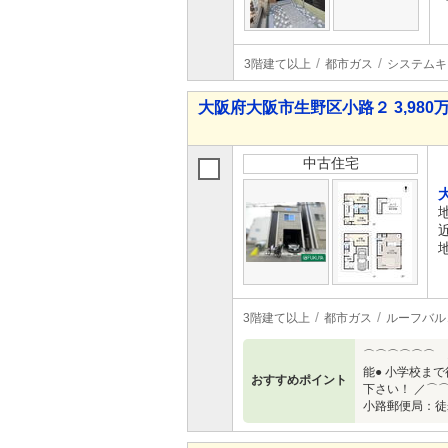
3階建て以上
都市ガス
システムキ
大阪府大阪市生野区小路２ 3,980万
中古住宅
3階建て以上
都市ガス
ルーフバル
⌒⌒⌒⌒⌒⌒ 
能● 小学校ま
おすすめポイント
下さい！ ／⌒
小路郵便局：徒