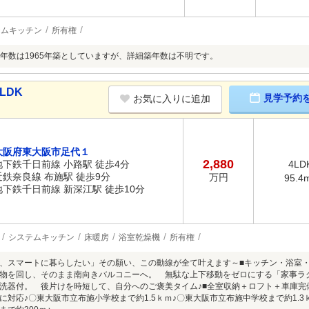
テムキッチン
所有権
年数は1965年築としていますが、詳細築年数は不明です。
LDK
見学予約
お気に入りに追加
大阪府東大阪市足代１
2,880
地下鉄千日前線 小路駅 徒歩4分
4LD
近鉄奈良線 布施駅 徒歩9分
万円
95.4
地下鉄千日前線 新深江駅 徒歩10分
システムキッチン
床暖房
浴室乾燥機
所有権
、スマートに暮らしたい」その願い、この動線が全て叶えます～■キッチン・浴室
物を回し、そのまま南向きバルコニーへ。 無駄な上下移動をゼロにする「家事ラク
洗器付。 後片けを時短して、自分へのご褒美タイム♪■全室収納＋ロフト＋車庫完備
に対応♪〇東大阪市立布施小学校まで約1.5ｋｍ♪〇東大阪市立布施中学校まで約1.3