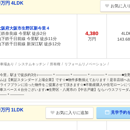
万円 4LDK
お気に入
大阪府大阪市生野区新今里４
4,380
近鉄奈良線 今里駅 徒歩2分
4LD
地下鉄千日前線 今里駅 徒歩11分
万円
143.6
地下鉄千日前線 新深江駅 徒歩12分
車場あり
システムキッチン
所有権
リフォームリノベーション
今里」駅まで徒歩約3分♪――――＊――――＊――――＊――――＊――――■生
ムは【東証スタンダード上場企業】です☆■物件多数揃えております！是非店頭へお
のライフプランに沿った物件をご提案させて頂きます☆■不動産購入や住宅ローンに
車スペース４台分ございます♪■生野区・八尾市の【中古戸建】ならハウスフリーダム
――＊――――
万円 1LDK
見学予約
お気に入りに追加