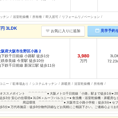
ッチン
浴室乾燥機
所有権
即入居可
リフォームリノベーション
円 3LDK
見学予約
お気に入りに追加
大阪府大阪市生野区小路２
3,980
地下鉄千日前線 小路駅 徒歩1分
3LD
近鉄奈良線 今里駅 徒歩10分
万円
72.23
地下鉄千日前線 新深江駅 徒歩11分
コニー
駐車場あり
システムキッチン
床暖房
浴室乾燥機
所有権
オススメポイント ⌒⌒⌒⌒⌒⌒● 大阪メトロ千日前線「小路」駅まで徒歩1分● 20
で徒歩3分 安心の住環境● 3LDK＋ルーフバルコニー● 食洗機・浴室乾燥機・床暖房
⌒⌒⌒⌒⌒⌒⌒ 周辺環境 ⌒⌒⌒⌒⌒⌒⌒⌒● 大阪市立小路小学校：徒歩3分● セブ
歩5分● 万代布施店：徒歩9分物件詳細などお気軽にご相談下さい。ご連絡心よりお