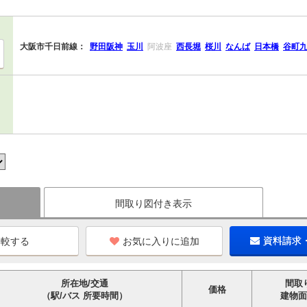
大阪市千日前線：
野田阪神
玉川
阿波座
西長堀
桜川
なんば
日本橋
谷町
間取り図付き表示
お気に入りに追加
資料請求
所在地/交通
間取
価格
（駅/バス 所要時間）
建物面