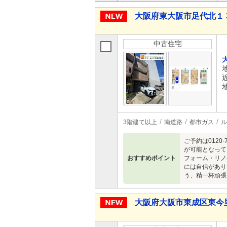
大阪府東大阪市足代北１ 3,
中古住宅
3階建て以上
南道路
都市ガス
ル
ご予約は012
が可能となって
おすすめポイント
フォーム・リノ
には自信があり
う、精一杯頑張
大阪府大阪市東成区東今里３ 