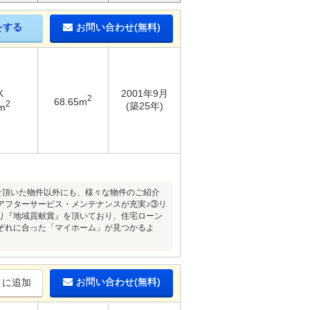
をする
お問い合わせ(無料)
K
2001年9月
2
68.65m
2
(築25年)
m
問合せ頂いた物件以外にも、様々な物件のご紹介
アフターサービス・メンテナンスが充実♪③リ
り『地域貢献賞』を頂いており、住宅ローン
ぞれに合った「マイホーム」が見つかるよ
お問い合わせ(無料)
りに追加