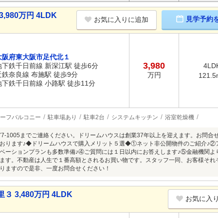
980万円 4LDK
見学予約
お気に入りに追加
大阪府東大阪市足代北１
3,980
地下鉄千日前線 新深江駅 徒歩6分
4LD
近鉄奈良線 布施駅 徒歩9分
万円
121.5
地下鉄千日前線 小路駅 徒歩11分
ーフバルコニー
駐車場あり
駐車2台
システムキッチン
浴室乾燥機
0-77-1005までご連絡ください。ドリームハウスは創業37年以上を迎えます。お
おります♪◆ドリームハウスで購入メリット５選◆①ネット非公開物件のご紹介♪②
ベーションプランも多数準備♪④ご質問には１日以内にお答えします♪⑤金融機関よ
ます。不動産は人生で１番高額とされるお買い物です。スタッフ一同、お客様それ
りますので是非、一度お問合せください！
3,480万円 4LDK
お気に入