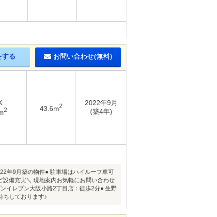
をする
お問い合わせ(無料)
K
2022年9月
2
43.6m
2
(築4年)
m
22年9月築の物件● 駐車場はハイルーフ車可
など設備充実＼ 現地案内お気軽にお問い合わせ
ンイレブン大阪小路2丁目店：徒歩2分● 生野
待ちしております♪