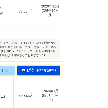
2020年11月
K
2
(築5年10ヶ
75.53m
2
m
月)
広々としております♪● おしゃれで開放的な
 訪問者の顔が見れるモニター付きインターホン
徒歩10分● ファミリーマート新今里四丁目
連絡心よりお待ちしております♪＊+
をする
お問い合わせ(無料)
1965年1月
K
2
(築61年8ヶ
92.56m
2
8m
月)