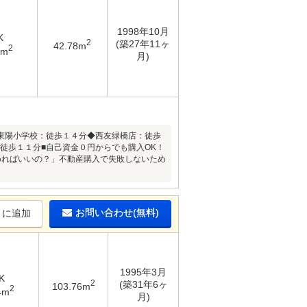
1998年10月
K
2
(築27年11ヶ
42.78m
2
3m
月)
東陽小学校：徒歩１４分◆西友緑橋店：徒歩
：徒歩１１分■自己資金０円からでも購入OK！
めればいいの？」不動産購入で失敗しないため
お問い合わせ(無料)
りに追加
1995年3月
K
2
(築31年6ヶ
103.76m
2
4m
月)