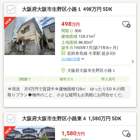
大阪府大阪市生野区小路１ 498万円 5DK
498
万円
間取り
5DK
2
建物面積
128.31m
2
土地面積
86.82m
築年月
1955年1月(築71年8ヶ月)
近鉄奈良線 今里駅 徒歩5分
その他の交通
大阪府大阪市生野区小路１
2階建て
都市ガス
即入居可
☆現況 月5万円で賃貸中☆建物面積128㎡ ゆったり5ＤＫの間
取りプラン◆物件のこと、小さな疑問もお気軽にお問合せくださ
い◆
大阪府大阪市生野区小路東４ 1,580万円 5DK
1,580
万円