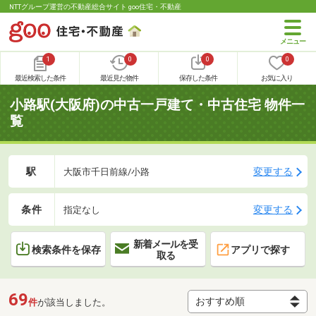
NTTグループ運営の不動産総合サイト goo住宅・不動産
1
0
0
0
最近検索した条件
最近見た物件
保存した条件
お気に入り
小路駅(大阪府)の中古一戸建て・中古住宅 物件一
覧
駅
変更する
大阪市千日前線/小路
条件
変更する
指定なし
新着メールを受
検索条件を保存
アプリで探す
取る
69
件
が該当しました。