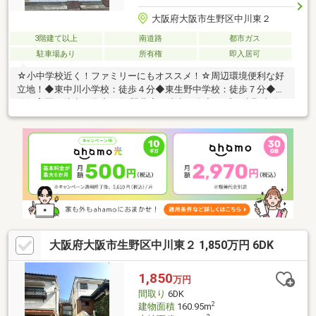
大阪府大阪市生野区中川東２
3階建て以上
南道路
都市ガス
駐車場あり
所有権
即入居可
☆小中学校近く！ファミリーにもオススメ！☆周辺環境便利な好
立地！◆東中川小学校：徒歩４分◆東生野中学校：徒歩７分◆小
路保育園：徒歩８分◆万代 巽北店：徒歩６分◆アプロ 生野小路
店：徒歩１５分■自己資金０円からでも購入OK！■住宅ローン・フ
ァイナンシャルプランナー相談会実施中！「お家を買いたいけ
ど、なにからはじめればいいの？」不動産購入で失敗しないため
にも、小さなことでもぜひ当社へご相談ください！
大阪府大阪市生野区中川東２ 1,850万円 6DK
1,850
万円
間取り
6DK
2
建物面積
160.95m