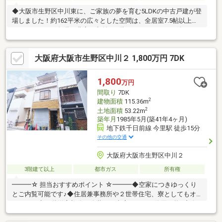
◆大阪市生野区中川東に、ご家族の夢を育む5LDKの中古戸建が登
場しました！約162平米の広々とした空間は、全居室7.5帖以上と
ゆとりがあり、各階に豊富な収納や1階フリースペースも嬉しいポ
イントです。◆南向きバルコニーは2面以上あり、水栓付きなの
でガーデニングやお掃除にも便利ですね。電動シャッター付ガレ
大阪府大阪市生野区中川２ 1,800万円 7DK
ージで大切な愛車も安心です。 ◆近鉄大阪線・難波線「今里」駅
まで徒歩11分、大阪メトロ千日前線も利用可能で、複数路線が使
えるのは通勤・通学にも便利です。◆掲載価格は現状渡しです
1,800
万円
が、リフォームのご相談も承りますので、理想の住まいを一緒に
間取り
7DK
作り上げていきませんか？
2
建物面積
115.36m
2
土地面積
53.22m
築年月
1985年5月(築41年4ヶ月)
地下鉄千日前線 今里駅 徒歩15分
その他の交通
大阪府大阪市生野区中川２
3階建て以上
都市ガス
所有権
━━━☆ 担当おすすめポイント ☆━━━◆空家につきゆっくり
とご内覧可能です♪◆住居兼事務所や２世帯住宅、寮としてもオ
ススメ！◆１階洋室部分は改装して車庫としても使用可能♪◆人
気のコリアタウンまで徒歩圏内！◆耐久性に優れた安心の鉄骨造