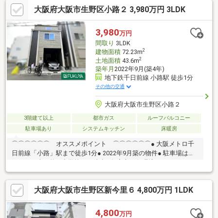
♪◆陽当たりの良い東・西向きの二面バルコニー！◆洗面台・ト
大阪府大阪市生野区小路２ 3,980万円 3LDK
イレ２箇所有り♪━━━☆ 周辺インフォメーション ☆━━━■大
池小学校 徒歩２分■大池中学校 徒歩６分■ファミリーマート新
今里三丁目店 徒歩４分■スーパー玉出今里店 徒歩６分■スーパ
3,980
万円
ービス千代 徒歩７分■ドラッグアカカベ中川店 徒歩５分■生野
間取り
3LDK
勝山郵便局 徒歩６分
2
建物面積
72.23m
2
土地面積
43.6m
築年月
2022年9月(築4年)
地下鉄千日前線 小路駅 徒歩1分
その他の交通
大阪府大阪市生野区小路２
3階建て以上
都市ガス
ルーフバルコニー
駐車場あり
システムキッチン
床暖房
⌒⌒⌒⌒⌒⌒ オススメポイント ⌒⌒⌒⌒⌒⌒● 大阪メトロ千
日前線「小路」駅まで徒歩1分● 2022年9月築の物件● 駐車場はハ
イルーフ車可能● 小学校まで徒歩3分 安心の住環境● 3LDK＋ルー
フバルコニー● 食洗機・浴室乾燥機・床暖房など設備充実＼ 現地
案内お気軽にお問い合わせ下さい！ ／⌒⌒⌒⌒⌒⌒⌒⌒ 周辺環
大阪府大阪市生野区新今里６ 4,800万円 1LDK
境 ⌒⌒⌒⌒⌒⌒⌒⌒● 大阪市立小路小学校：徒歩3分● セブンイ
レブン大阪小路2丁目店：徒歩2分● 生野小路郵便局：徒歩5分● 万
代布施店：徒歩9分物件詳細などお気軽にご相談下さい。ご連絡心
4,800
万円
よりお待ちしております♪