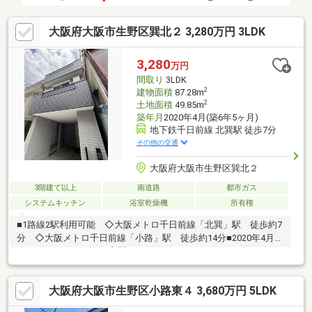
大阪府大阪市生野区巽北２ 3,280万円 3LDK
3,280
万円
間取り
3LDK
2
建物面積
87.28m
2
土地面積
49.85m
築年月
2020年4月(築6年5ヶ月)
地下鉄千日前線 北巽駅 徒歩7分
その他の交通
大阪府大阪市生野区巽北２
3階建て以上
南道路
都市ガス
システムキッチン
浴室乾燥機
所有権
■1路線2駅利用可能 ◇大阪メトロ千日前線「北巽」駅 徒歩約7
分 ◇大阪メトロ千日前線「小路」駅 徒歩約14分■2020年4月建
築、3ＬＤＫの戸建て■玄関にシューズインクローゼットあり■Ｌ
ＤＫ約15畳■各居室収納あり■車庫あり・ハイルーフ車駐車可能■
南向きバルコニーにて陽当り良好■食器洗い乾燥機あり■浴室暖房
大阪府大阪市生野区小路東４ 3,680万円 5LDK
乾燥機あり■2階、3階にバルコニーあり【周辺施設】・万代巽北
店 約390m・ファミリーマート北巽駅西店 約300m・ダイソーライ