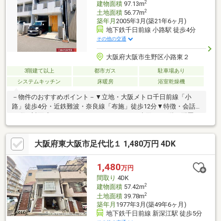
2
建物面積
97.13m
2
土地面積
56.77m
築年月
2005年3月(築21年6ヶ月)
地下鉄千日前線 小路駅 徒歩4分
その他の交通
大阪府大阪市生野区小路東２
3階建て以上
都市ガス
駐車場あり
システムキッチン
床暖房
浴室乾燥機
－物件のおすすめポイント－▼立地・大阪メトロ千日前線「小
路」徒歩4分・近鉄難波・奈良線「布施」徒歩12分▼特徴・会話
が弾む対面式のカウンターキッチン・LDKと水回りを2階に配置、
プライバシーや家事動線に配慮・3カ所にバルコニーを配置・全居
室に収納スペースを確保▼設備・食洗機・浴室乾燥機・床暖房
大阪府東大阪市足代北１ 1,480万円 4DK
(LDK)▼周辺環境・万代布施店 徒歩6分(約430m)・大阪市立東小路
小学校 徒歩4分(約260m)・ファミリーマート小路駅東店 徒歩3分
(約170m)■ ご希望の住まい探しをお手伝いします
1,480
万円
━━━━━・・・物件の詳細・ご相談はお気軽にお問い合わせく
間取り
4DK
ださい。
2
建物面積
57.42m
2
土地面積
39.78m
築年月
1977年3月(築49年6ヶ月)
地下鉄千日前線 新深江駅 徒歩5分