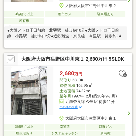
大阪府大阪市生野区中川東２
3階建て以上
都市ガス
駐車場あり
所有権
●大阪メトロ千日前線 北巽駅 徒歩約10分●大阪メトロ千日前
線 小路駅 徒歩約12分●近鉄難波・奈良線 今里駅 徒歩約14
分
大阪府大阪市生野区中川東１ 2,680万円 5SLDK
2,680
万円
間取り
5SLDK
2
建物面積
162.96m
2
土地面積
74.32m
築年月
1997年12月(築28年9ヶ月)
近鉄奈良線 今里駅 徒歩11分
その他の交通
大阪府大阪市生野区中川東１
3階建て以上
南道路
都市ガス
駐車場あり
システムキッチン
所有権