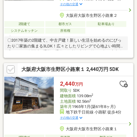
その他の交通
大阪府大阪市生野区小路東２
2階建て
都市ガス
駐車場あり
システムキッチン
所有権
〇2017年築の2階建て、中古戸建！新しい生活を始めるのにぴっ
たり〇家族の集まる3LDK！広々としたリビングで心地よい時間を
過ごせます〇駅近で通勤・通学に便利な立地！忙しい朝も安心〇
明るい日差しが差し込む快適な住空間。心地よい暮らしが待って
います！〇全居室収納完備！大きなクローゼットにすっきり収納
大阪府大阪市生野区小路東１ 2,440万円 5DK
で、整理整頓が簡単！〇カウンターキッチン付きの3LDK！家族と
の会話を楽しみながら料理ができます〇トイレ2ヶ所完備で、朝の
混雑時も安心！毎日の生活が快適に〇スーパーまで徒歩10分以
2,440
万円
内！日常のお買い物が便利な立地です〇バルコニー完備！外での
間取り
5DK
リラックスタイムやガーデニングを楽しめます
2
建物面積
139.08m
2
土地面積
92.56m
築年月
1965年1月(築61年8ヶ月)
地下鉄千日前線 小路駅 徒歩4分
その他の交通
大阪府大阪市生野区小路東１