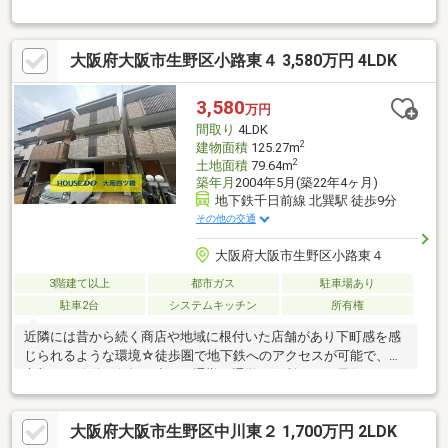
つき、陽当たり・通風良好♪◆お車１台駐車可能なカースペース
有り（車種による）！━━━☆令和8年10月末リフォーム完成予
定☆━━━■システムキッチン（食洗器付）新調■ユニットバス
大阪府大阪市生野区小路東４ 3,580万円 4LDK
（1616サイズ）新調 ■洗面化粧台新調■トイレ新調 ■洗濯パン
新調 ■給湯器新調■建具新調 ■下駄箱新調 ■クロス貼替■フロ
アタイル貼 ■CF貼替 ■カップボード新設 ■アイアンバー（物
3,580
万円
干し）新設 ■WIC新設 ■可動棚新設■宅配ボックス新設 ■コン
間取り
4LDK
セント・スイッチ交換など
2
建物面積
125.27m
2
土地面積
79.64m
築年月
2004年5月(築22年4ヶ月)
地下鉄千日前線 北巽駅 徒歩9分
その他の交通
大阪府大阪市生野区小路東４
3階建て以上
都市ガス
駐車場あり
駐車2台
システムキッチン
所有権
近隣には昔から続く商店や地域に根付いた店舗があり下町感を感
じられるような環境☆徒歩圏で地下鉄へのアクセスが可能で、都
市部への移動も負担が少なく通勤・通学も便利です。居住スペー
スを広く感じられるような造りの室内☆人気のカウンタータイプ
のキッチンはリビングスペースを見ながらの作業ができご家族団
大阪府大阪市生野区中川東２ 1,700万円 2LDK
らんをより過ごしやすく、お子さまのいる環境でも安心です 広々