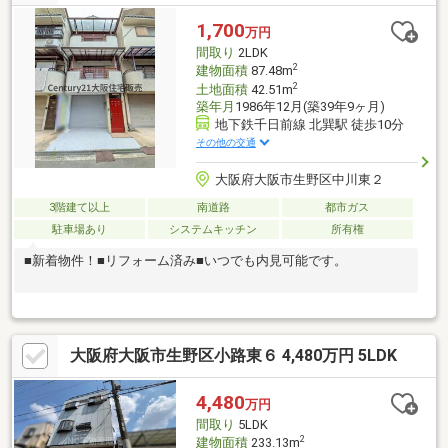
とした車庫スペースにはお車、バイクや自転車も複数台駐車可能
です。リノベでご自身の理想のお家づくりもでき、生活スタイル
1,700
万円
を柔軟に組み立てられます♪
間取り
2LDK
2
建物面積
87.48m
2
土地面積
42.51m
築年月
1986年12月(築39年9ヶ月)
地下鉄千日前線 北巽駅 徒歩10分
その他の交通
大阪府大阪市生野区中川東２
3階建て以上
南道路
都市ガス
駐車場あり
システムキッチン
所有権
■新着物件！■リフォーム済み■いつでも内見可能です。
大阪府大阪市生野区小路東６ 4,480万円 5LDK
4,480
万円
間取り
5LDK
2
建物面積
233.13m