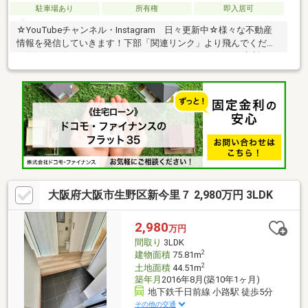
駐車場あり
所有権
即入居可
☆YouTubeチャンネル・Instagram 日々更新中☆様々な不動産
情報を発信していきます！下部「関連リンク」より飛んでくださ
い((((ｏ/´3｀)/-・-・スタッフコメント・-・-・ローンのご相談もお
気軽に！・年収が低い、奥様だけでローンを組みたい、勤続年数
が短い等、すべてお任せください！
大阪府大阪市生野区新今里７ 2,980万円 3LDK
2,980
万円
間取り
3LDK
2
建物面積
75.81m
2
土地面積
44.51m
築年月
2016年8月(築10年1ヶ月)
地下鉄千日前線 小路駅 徒歩5分
その他の交通