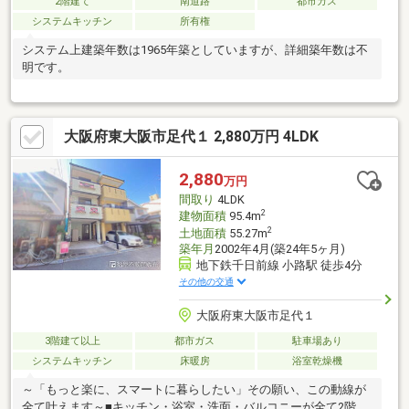
2階建て
南道路
都市ガス
システムキッチン
所有権
システム上建築年数は1965年築としていますが、詳細築年数は不
明です。
大阪府東大阪市足代１ 2,880万円 4LDK
2,880
万円
間取り
4LDK
2
建物面積
95.4m
2
土地面積
55.27m
築年月
2002年4月(築24年5ヶ月)
地下鉄千日前線 小路駅 徒歩4分
その他の交通
大阪府東大阪市足代１
3階建て以上
都市ガス
駐車場あり
システムキッチン
床暖房
浴室乾燥機
～「もっと楽に、スマートに暮らしたい」その願い、この動線が
全て叶えます～■キッチン・浴室・洗面・バルコニーが全て2階に