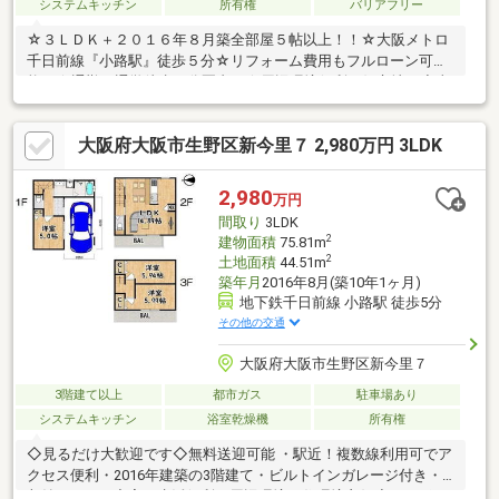
システムキッチン
所有権
バリアフリー
☆３ＬＤＫ＋２０１６年８月築全部屋５帖以上！！☆大阪メトロ
千日前線『小路駅』徒歩５分☆リフォーム費用もフルローン可
能！☆通勤・通学徒歩６分圏内！☆周辺環境便利な好立地！◆東
生野愛育園：徒歩５分◆東中川小学校：徒歩６分◆生野東中学
校：徒歩３分◆ローソン生野新今里六丁目店：徒歩１分 ◆韓
大阪府大阪市生野区新今里７ 2,980万円 3LDK
国・中国食品セニースーパー店：徒歩８分◆万代 巽北店：徒歩
１５分■自己資金０円からでも購入OK！■住宅ローン・ファイナン
シャルプランナー相談会実施中！「お家を買いたいけど、なにか
2,980
万円
らはじめればいいの？」不動産購入で失敗しないためにも、小さ
間取り
3LDK
なことでもぜひ当社へご相談ください！
2
建物面積
75.81m
2
土地面積
44.51m
築年月
2016年8月(築10年1ヶ月)
地下鉄千日前線 小路駅 徒歩5分
その他の交通
大阪府大阪市生野区新今里７
3階建て以上
都市ガス
駐車場あり
システムキッチン
浴室乾燥機
所有権
◇見るだけ大歓迎です◇無料送迎可能 ・駅近！複数線利用可でア
クセス便利・2016年建築の3階建て・ビルトインガレージ付き・
収納スペース充実・生活便利な周辺環境・住環境良好◇レスポン