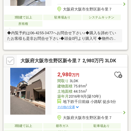
大阪府大阪市生野区新今里７
3階建て以上
駐車場あり
システムキッチン
所有権
◆内覧予約は06-4255-3477へお問合せ下さい♪◆購入を諦めてい
たお客様も是非お問合せ下さい◆頭金0円より購入可 ◆物件の特
徴・カースペース有！・LDK広々14.89帖♪・周辺施設◎・２面バ
ルコニー♪◆見るだけ大歓迎◆接客対応品質に自信があり◆夜間
早朝もお気軽にご連絡ください！◆無料送迎可「購入するか分か
大阪府大阪市生野区新今里７ 2,980万円 3LDK
らないけど見るだけ見たい」「他社の物件もまとめて見てみた
い」等 ご購入をご検討中のお客様にとって、より良い条件でご購
入頂く為に精一杯サポート致します不動産の事なら何でもお気軽
2,980
万円
にご相談下さい！
間取り
3LDK
2
建物面積
75.81m
2
土地面積
44.51m
築年月
2016年9月(築10年)
地下鉄千日前線 小路駅 徒歩5分
その他の交通
大阪府大阪市生野区新今里７
3階建て以上
都市ガス
駐車場あり