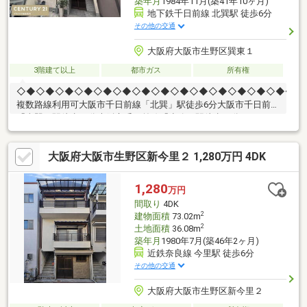
築年月
1984年11月(築41年10ヶ月)
地下鉄千日前線 北巽駅 徒歩6分
その他の交通
大阪府大阪市生野区巽東１
3階建て以上
都市ガス
所有権
◇◆◇◆◇◆◇◆◇◆◇◆◇◆◇◆◇◆◇◆◇◆◇◆◇◆◇◆◇■
複数路線利用可大阪市千日前線「北巽」駅徒歩6分大阪市千日前線
「南巽」駅徒歩13分大阪市千日前線「少路」駅徒歩17分おおさか
東線「ＪＲ長瀬」駅徒歩19分■周辺施設ライフ巽店まで約380ｍ
（徒歩約5分）セブンイレブン大阪巽東４丁目店まで約230ｍ（徒
大阪府大阪市生野区新今里２ 1,280万円 4DK
歩約3分）さくら薬局大阪巽中店まで約300m（徒歩4分）生野東巽
郵便局まで約430ｍ（徒歩6分）
1,280
万円
間取り
4DK
2
建物面積
73.02m
2
土地面積
36.08m
築年月
1980年7月(築46年2ヶ月)
近鉄奈良線 今里駅 徒歩6分
その他の交通
大阪府大阪市生野区新今里２