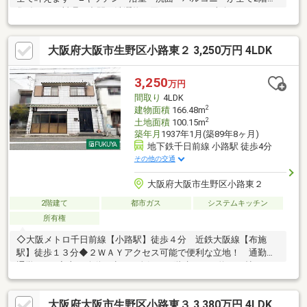
集結。 お料理の合間に洗濯物を回し、そのまま南向きバルコニ
ーへ。 無駄な上下移動をゼロにする「家事ラク」の極みです
♪■L型キッチンは、作業スペースが広く、食洗器付。 後片けを
大阪府大阪市生野区小路東２ 3,250万円 4LDK
時短して、自分へのご褒美タイム♪■全室収納＋ロフト＋車庫完備
4LDKの豊富な部屋数、 将来の子供部屋、書斎と柔軟に対応♪〇
東大阪市立布施小学校まで約1.5ｋｍ♪〇東大阪市立布施中学校ま
3,250
万円
で約1.3ｋｍ♪〇近鉄百貨店東大阪店まで約650ｍ♪〇サンプラザ布
間取り
4LDK
施店まで約300ｍ♪
2
建物面積
166.48m
2
土地面積
100.15m
築年月
1937年1月(築89年8ヶ月)
地下鉄千日前線 小路駅 徒歩4分
その他の交通
大阪府大阪市生野区小路東２
2階建て
都市ガス
システムキッチン
所有権
◇大阪メトロ千日前線【小路駅】徒歩４分 近鉄大阪線【布施
駅】徒歩１３分◆２ＷＡＹアクセス可能で便利な立地！ 通勤・
通学にも♪◇上下移動が少なく人気の２階建て！ 約２０帖のＬ
ＤＫは家族みんなの団らん空間♪◆全居室収納付きで季節のお片
付けも安心です！ 各階にトイレがあるのも嬉しいポイント♪◇
大阪府大阪市生野区小路東３ 3,380万円 4LDK
ご質問・内覧のご希望などございましたらお気軽にお問合せ下さ