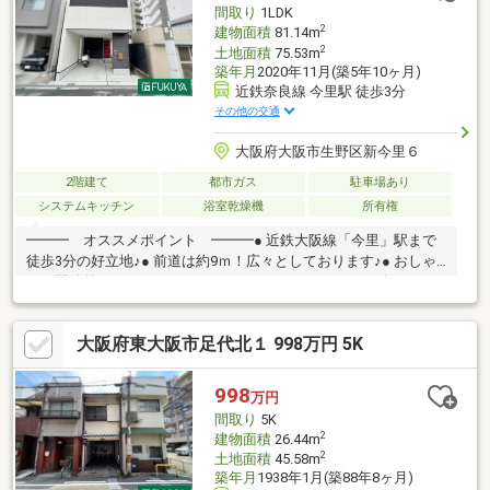
間取り
1LDK
2
建物面積
81.14m
2
土地面積
75.53m
築年月
2020年11月(築5年10ヶ月)
近鉄奈良線 今里駅 徒歩3分
その他の交通
大阪府大阪市生野区新今里６
2階建て
都市ガス
駐車場あり
システムキッチン
浴室乾燥機
所有権
━━━ オススメポイント ━━━● 近鉄大阪線「今里」駅まで
徒歩3分の好立地♪● 前道は約9ｍ！広々としております♪● おしゃ
れで開放的なアイランドキッチン♪● ゆったりとしたリビング♪●
家計と環境にやさしい太陽光発電設備有り♪● 訪問者の顔が見れる
モニター付きインターホン♪● 浴室乾燥機、食洗器など便利な設備
大阪府東大阪市足代北１ 998万円 5K
有り♪━━━━━ 周辺環境 ━━━━━● ライフ新深江店：徒歩
10分● ファミリーマート新今里四丁目店：徒歩2分● 医療法人同仁
会松崎病院：徒歩5分周辺環境含め、スタッフがご案内いたしま
998
万円
す。ご連絡心よりお待ちしております♪＊+
間取り
5K
2
建物面積
26.44m
2
土地面積
45.58m
築年月
1938年1月(築88年8ヶ月)