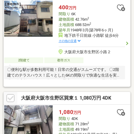
を行き来する家事動線もスムーズです♪人気のカウンターキッチン
400
万円
は3口コンロ・グリル、食洗器付きで料理がはかどります。3階部
間取り
6K
分には広々WICがあり、季節外の衣…
2
建物面積
42.76m
2
土地面積
688.52m
築年月
1948年3月(築78年6ヶ月)
地下鉄千日前線 小路駅 徒歩6分
その他の交通
大阪府大阪市生野区小路２
2階建て
都市ガス
〇便利な駅が多数利用可能！日常の交通がスムーズです。 〇2階
建てのテラスハウス！広々とした6Kの間取りで快適な生活を実
現。 〇家族や友人との集まりに最適！ゆったりとした居住空間が
魅力的。 〇周辺の利便性も良好！生活施設が揃い、暮らしやすい
環境です。 〇中古物件だからこそ叶う、お手頃価格での新生活ス
大阪府大阪市生野区巽東１ 1,080万円 4DK
タート！
1,080
万円
間取り
4DK
2
建物面積
71.28m
2
土地面積
49.19m