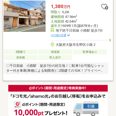
ペースあり。■広々とした玄関スペース。■周辺環境・ローソン東
1,380
万円
大阪足代一丁目店 徒歩4分・ドラッグアカカベ足代店 徒歩2分
間取り
1LDK
2
建物面積
47.56m
2
土地面積
42.64m
築年月
1939年1月(築87年8ヶ月)
地下鉄千日前線 小路駅 徒歩7分
その他の交通
大阪府大阪市生野区小路２
2階建て
南道路
駐車場あり
所有権
即入居可
〇千日前線 小路駅 徒歩7分の好立地！〇駐車1台可能なシャッ
ター付き車庫(車種による制限有)〇2階建ての1DK！プライベート
空間と開放感を両立した住まい〇徒歩圏内に駅が多数！移動がス
ムーズで日々の生活が快適に〇中古ならではの魅力！自分好みに
リノベーションして新生活を。