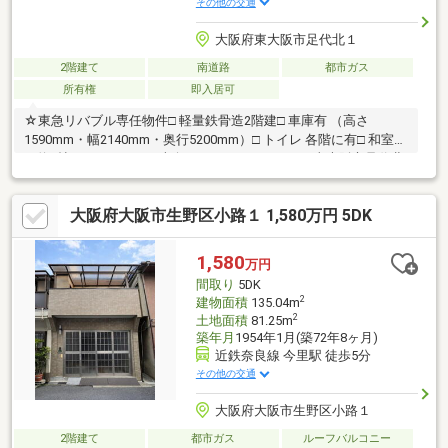
その他の交通
大阪府東大阪市足代北１
2階建て
南道路
都市ガス
所有権
即入居可
☆東急リバブル専任物件□ 軽量鉄骨造2階建□ 車庫有 （高さ
1590mm・幅2140mm・奥行5200mm）□ トイレ 各階に有□ 和室有
（約6帖）□ バルコニー南向き□ ファミリーマート東大阪市足代北
一丁目店 （約131ｍ）□ サンプラザ布施 （約180ｍ）□ 足代公園
（約198ｍ）3駅利用の利便性、スーパーやコンビニエンスストア
大阪府大阪市生野区小路１ 1,580万円 5DK
が近く生活至便な物件となっております。ぜひ一度室内をご覧く
ださい。別途、車庫面積：約11.1m2有り広告要件備考その他:駐車
場サイズ：2140（幅）×5200（奥行）×1590（高さ）
1,580
万円
間取り
5DK
2
建物面積
135.04m
2
土地面積
81.25m
築年月
1954年1月(築72年8ヶ月)
近鉄奈良線 今里駅 徒歩5分
その他の交通
大阪府大阪市生野区小路１
2階建て
都市ガス
ルーフバルコニー