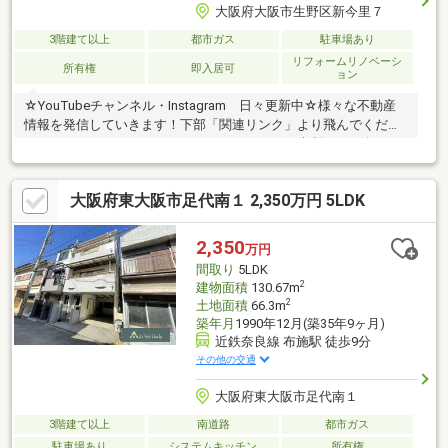
大阪府大阪市生野区新今里７
3階建て以上
都市ガス
駐車場あり
リフォームリノベーシ
所有権
即入居可
ョン
☆YouTubeチャンネル・Instagram 日々更新中☆様々な不動産
情報を発信していきます！下部「関連リンク」より飛んでくださ
い！-・-・スタッフコメント・-・-・ローンのご相談もお気軽
に！・年収が低い、奥様だけでローンを組みたい、勤続年数が短
い等、すべてお任せください！
大阪府東大阪市足代南１ 2,350万円 5LDK
2,350
万円
間取り
5LDK
2
建物面積
130.67m
2
土地面積
66.3m
築年月
1990年12月(築35年9ヶ月)
近鉄奈良線 布施駅 徒歩9分
その他の交通
大阪府東大阪市足代南１
3階建て以上
南道路
都市ガス
駐車場あり
システムキッチン
所有権