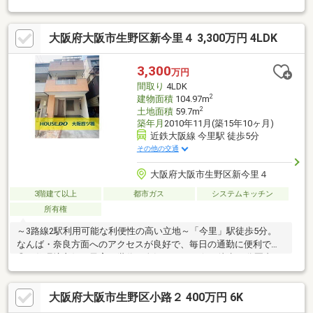
スは迅速に◇交渉は全力です◆‐多忙なお客様の「面倒だな」をフ
ルサポート致します‐◆「とりあえず見たい」「他社でローンを断
大阪府大阪市生野区新今里４ 3,300万円 4LDK
られた」「他社の物件もまとめて見てみたい」「相談だけしてみ
たい」「しっかり交渉してほしい」「無駄を省きたい」等お気軽
にご連絡下さいませ。
3,300
万円
間取り
4LDK
2
建物面積
104.97m
2
土地面積
59.7m
築年月
2010年11月(築15年10ヶ月)
近鉄大阪線 今里駅 徒歩5分
その他の交通
大阪府大阪市生野区新今里４
3階建て以上
都市ガス
システムキッチン
所有権
～3路線2駅利用可能な利便性の高い立地～「今里」駅徒歩5分。
なんば・奈良方面へのアクセスが良好で、毎日の通勤に便利です
◎～住環境良好で子育て世代に人気のエリア☆～徒歩10分圏内に
保育園、小・中学校、公園が揃います。地域の子育て支援も充実
しており、子育て世代に人気の高いエリアです♪～家事ラク動線＆
大阪府大阪市生野区小路２ 400万円 6K
安心の収納力～2010年築で、外壁・壁紙リフォーム済み（2021
年）。2階に水廻りが集約しており、キッチン・洗面・バスルーム