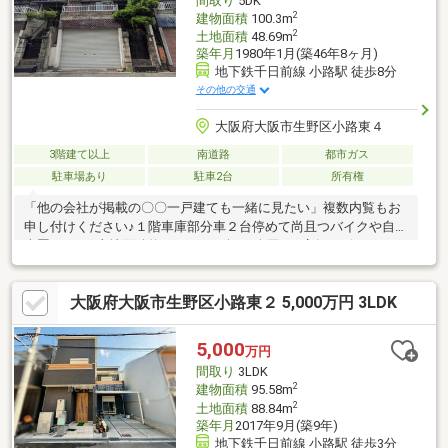
間取り
5DK
2
建物面積
100.3m
2
土地面積
48.69m
築年月
1980年1月(築46年8ヶ月)
地下鉄千日前線 小路駅 徒歩8分
その他の交通
大阪府大阪市生野区小路東４
3階建て以上
南道路
都市ガス
駐車場あり
駐車2台
所有権
「他の会社が掲載の〇〇一戸建ても一緒に見たい」複数内覧もお
申し付けください♪１階車庫部分車２台停めて尚且つバイクや自転
車置けます♪土地面積約１４．７２坪♪■全国633店舗のピタットハ
ウスネットワークで必ずぴったりな物件をご紹介させて頂きます
■◆◆見学ご希望のお客様◆◆いつでもお気軽にお問合せくださ
大阪府大阪市生野区小路東２ 5,000万円 3LDK
い♪◆◆住宅ローン審査に不安のある方◆◆是非当社にご相談
を！！お役に立ちます！！■ご自宅のお迎えはもちろん、最寄り
の駅などご指定でのお待ち合わせも可能です♪ お客様のご条件を
5,000
万円
お聞かせいただければ他の物件や周辺環境も一緒にご案内させて
間取り
3LDK
いただきます！
2
建物面積
95.58m
2
土地面積
88.84m
築年月
2017年9月(築9年)
地下鉄千日前線 小路駅 徒歩3分