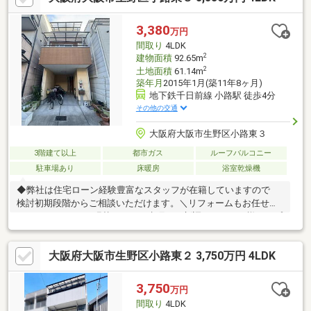
い♪
3,380
万円
間取り
4LDK
2
建物面積
92.65m
2
土地面積
61.14m
築年月
2015年1月(築11年8ヶ月)
地下鉄千日前線 小路駅 徒歩4分
その他の交通
大阪府大阪市生野区小路東３
3階建て以上
都市ガス
ルーフバルコニー
駐車場あり
床暖房
浴室乾燥機
◆弊社は住宅ローン経験豊富なスタッフが在籍していますので
検討初期段階からご相談いただけます。＼リフォームもお任せく
ださい!!／クロスを張替したい、水廻りを新調したいなど様々なプ
ランに対応可能ですのでご検討中の方はお気軽にご相談ください
♪・現在空家につき即日内覧可能・大変きれいにお使いの築浅物
大阪府大阪市生野区小路東２ 3,750万円 4LDK
件・陽当たり通風良好な広々南側ルーフバルコニー・床暖房や浴
室乾燥機など充実した設備・きれいが保てる豊富な収納◆◆◆不
動産のことなら株式会社ジノベーションへ◆◆◆住まい探しはも
3,750
万円
ちろん相続相談などもお任せください!!06-4309-8878までお問い合
間取り
4LDK
わせお待ちしております。