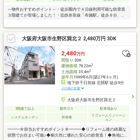
～物件おすすめポイント～・徒歩圏内で４沿線利用可能な鉄骨造
３階建てが登場しました！・近鉄奈良線「布施駅」徒歩９分、地
下鉄千日前線「小路駅」徒歩１１分、 近鉄大阪線「布施駅」徒
歩９分、おおさか東線「ＪＲ俊徳道駅」徒歩１５分の立地で 通
勤で電車を使われる方に特におすすめです。・間取りは５ＬＤＫ
大阪府大阪市生野区巽北２ 2,480万円 3DK
と、ご家族様が多い方、お荷物の多い方必見です！・駐車場はシ
ャッター付きで車を雨風から守れて大切に保管できます。・徒歩
約５分圏内にお買い物施設が充実しており、お住まいしやすい環
2,480
万円
境です。・弊社ではリフォームプランを多数ご用意しておりま
間取り
3DK
す。お気軽にお問い合わせください♪
2
建物面積
78.22m
2
土地面積
35.4m
築年月
1999年6月(築27年3ヶ月)
地下鉄千日前線 北巽駅 徒歩9分
その他の交通
大阪府大阪市生野区巽北２
3階建て以上
都市ガス
駐車場あり
リフォームリノベーシ
システムキッチン
所有権
ョン
━━━☆担当おすすめポイント☆━━━◆リフォーム後の綺麗な
状態でお住まい可能♪◆耐久性に優れた安心の鉄骨造！◆角地に