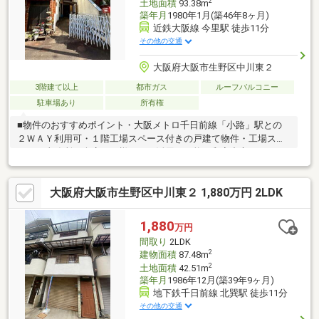
2
土地面積
93.38m
築年月
1980年1月(築46年8ヶ月)
近鉄大阪線 今里駅 徒歩11分
その他の交通
大阪府大阪市生野区中川東２
3階建て以上
都市ガス
ルーフバルコニー
駐車場あり
所有権
■物件のおすすめポイント・大阪メトロ千日前線「小路」駅との
２ＷＡＹ利用可・１階工場スペース付きの戸建て物件・工場スペ
ースは事務所や倉庫など様々にご活用が可能・和室中心の４Ｄ
Ｋ・ガレージスペース有・未改装物件につきお好みにリフォーム
可能！・陽当り・通風環境良好な広々ルーフバルコニー有！・過
大阪府大阪市生野区中川東２ 1,880万円 2LDK
ごしやすい閑静な住宅地の環境■周辺施設案内・万代巽北店：約
550ｍ（徒歩7分）・セブンイレブン大阪中川５丁目店：約400ｍ
（徒歩6分）・生野東中川郵便局：約97ｍ（徒歩1分） 等
1,880
万円
間取り
2LDK
2
建物面積
87.48m
2
土地面積
42.51m
築年月
1986年12月(築39年9ヶ月)
地下鉄千日前線 北巽駅 徒歩11分
その他の交通