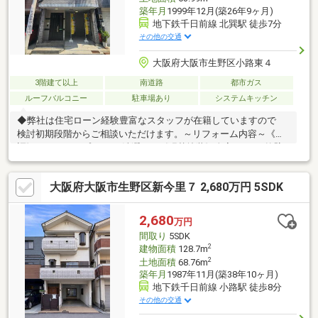
築年月
1999年12月(築26年9ヶ月)
地下鉄千日前線 北巽駅 徒歩7分
その他の交通
大阪府大阪市生野区小路東４
3階建て以上
南道路
都市ガス
ルーフバルコニー
駐車場あり
システムキッチン
◆弊社は住宅ローン経験豊富なスタッフが在籍していますので
検討初期段階からご相談いただけます。～リフォーム内容～《新
調》ガラストップコンロ/洗濯パン《張替塗装》全室クロス/外壁/
バルコニー防蟻工事、ハウスクリーニングも完了しております!!・
大阪メトロ千日前線「北巽」駅 徒歩7分・広々ルーフバルコニー
大阪府大阪市生野区新今里７ 2,680万円 5SDK
が魅力的な鉄骨造住宅・追加リフォームも承ります・現在空家に
つき即日内覧可能+即引き渡し可能物件◆◆◆不動産のことなら
株式会社ジノベーションへ◆◆◆住まい探しはもちろん相続相談
2,680
万円
などもお任せください!!06-4309-8878までお問い合わせお待ちして
間取り
5SDK
おります。
2
建物面積
128.7m
2
土地面積
68.76m
築年月
1987年11月(築38年10ヶ月)
地下鉄千日前線 小路駅 徒歩8分
その他の交通