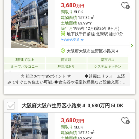
フ巽店 約750m・巽北小学校 約430m・巽中学校 約1300m
3,680
万円
間取り
5LDK
2
建物面積
157.32m
2
土地面積
63.99m
築年月
1999年12月(築26年9ヶ月)
地下鉄千日前線 北巽駅 徒歩7分
その他の交通
大阪府大阪市生野区小路東４
3階建て以上
南道路
都市ガス
ルーフバルコニー
駐車場あり
システムキッチン
━━━ ☆ 担当おすすめポイント ☆ ━━━◆綺麗にリフォーム済
みですぐにお住まい可能♪◆食洗器や浴室乾燥機など設備充実！
◆お部屋数豊富な５ＬＤＫの間取り♪◆各階（3箇所）にトイレを
完備しております！◆趣味等の空間にピッタリなルーフバルコニ
ー♪◆お車１台駐車可能なカースペースあり！◆耐久性に優れた
大阪府大阪市生野区小路東４ 3,680万円 5LDK
安心の鉄骨造♪━━━☆令和８年７月リフォーム完成☆━━━■ガ
ラストップコンロ新調 ■洗濯パン新調■全室クロス貼替 ■外壁
塗装 ■バルコニー塗装■防蟻工事 ■ハウスクリーニングなど
3,680
万円
間取り
5LDK
2
建物面積
157.32m
2
土地面積
63.99m