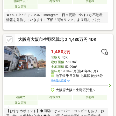
3階建て以上
都市ガス
所有権
即入居可
☆YouTubeチャンネル・Instagram 日々更新中☆様々な不動産
情報を発信していきます！下部「関連リンク」より飛んでくださ
い！-・-・スタッフコメント・-・-・ローンのご相談もお気軽
に！・年収が低い、奥様だけでローンを組みたい、勤続年数が短
い等、すべてお任せください！
大阪府大阪市生野区巽北２ 1,480万円 4DK
1,480
万円
間取り
4DK
2
建物面積
77.37m
2
土地面積
52.99m
築年月
1983年6月(築43年3ヶ月)
地下鉄千日前線 北巽駅 徒歩6分
その他の交通
大阪府大阪市生野区巽北２
2階建て
都市ガス
所有権
即入居可
【おすすめポイント】◆周辺にはスーパー・コンビニもあり、お
買い物にも便利な立地！◆小・中学校が徒歩圏内とお子様の通学