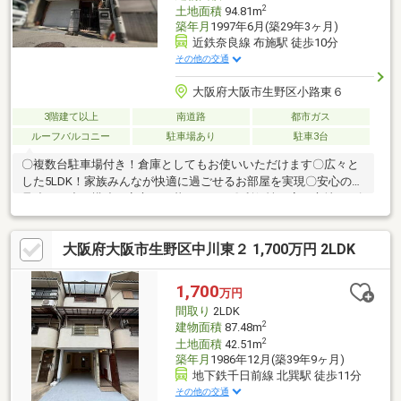
2
土地面積
94.81m
築年月
1997年6月(築29年3ヶ月)
近鉄奈良線 布施駅 徒歩10分
その他の交通
大阪府大阪市生野区小路東６
3階建て以上
南道路
都市ガス
ルーフバルコニー
駐車場あり
駐車3台
〇複数台駐車場付き！倉庫としてもお使いいただけます〇広々と
した5LDK！家族みんなが快適に過ごせるお部屋を実現〇安心の鉄
骨造！頑丈な構造で安心して暮らせます〇利便性の高い立地！4路
線利用可能で通勤・通学もスムーズです〇1997年築の鉄骨造、し
っかりした造りで安心して暮らせます〇4階建てのお家で、家族そ
大阪府大阪市生野区中川東２ 1,700万円 2LDK
れぞれのプライベート空間を確保〇徒歩10分以内に複数の駅があ
り、毎日の移動が楽になります
1,700
万円
間取り
2LDK
2
建物面積
87.48m
2
土地面積
42.51m
築年月
1986年12月(築39年9ヶ月)
地下鉄千日前線 北巽駅 徒歩11分
その他の交通