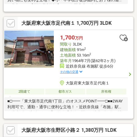
も安心です♪【周辺環境施設】・万代 巽北店：徒歩約6分・サンデ
ィ 生野巽店：徒歩約8分・スギドラッグ 巽北店：徒歩約4分・ファ
ミリーマート 北巽駅西店：徒歩約3分・セブン-イレブン 大阪巽北
大阪府東大阪市足代南１ 1,700万円 3LDK
３丁目店：徒歩約4分・大阪市立巽中学校：徒歩約12分・大阪市
立北巽小学校：徒歩約7分・巽保育園：徒歩約4分・育和会記念病
院：徒歩約5分ご覧いただきありがとうございます♪是非お気軽に
1,700
万円
お問い合わせください♪
間取り
3LDK
2
建物面積
91m
2
土地面積
53.16m
築年月
1964年7月(築62年2ヶ月)
近鉄奈良線 布施駅 徒歩6分
その他の交通
大阪府東大阪市足代南１
2階建て
都市ガス
所有権
■□━━「東大阪市足代南1丁目」のオススメPOINT━━□■■2WAY
利用可で、通勤・通学に便利な立地！・近鉄奈良線「布施」駅ま
で徒歩6分・大阪メトロ千日前線「小路」駅まで徒歩8分■約13帖
のLDは、空間をゾーニングしやすい縦長レイアウト。■キッチン
はシンクとコンロの動線が短く、快適に調理可能。■LDに隣接す
大阪府大阪市生野区小路２ 1,380万円 1LDK
る約5.5帖の洋室は、趣味部屋や家事スペースなど多彩に活用可
能。■約6帖の和室2部屋には床の間・板の間あり。■全居室収納ス