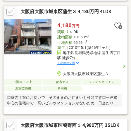
密着！地域情報多数有り！□■当社は旭区・都島区・城東区・鶴見
区を中心に地域密着で活動をしており水面下の情報に自信があり
大阪府大阪市城東区蒲生３ 4,180万円 4LDK
ます。詳しくは武和不動産販売まで！！☆お電話でのお問い合わ
せがスムーズです！ ご希望の物件名と物件価格をお伝えくださ
い。■□住宅ローンは当社にお任せください！！□■
4,180
万円
間取り
4LDK
2
建物面積
101.58m
2
土地面積
65.61m
築年月
2010年5月(築16年4ヶ月)
地下鉄長堀鶴見緑地線 蒲生四丁目
駅 徒歩7分
その他の交通
大阪府大阪市城東区蒲生３
3階建て以上
都市ガス
システムキッチン
浴室乾燥機
所有権
◎室内丁寧にお使いで そのままのお住まいも可能です◎一戸建
中心の住宅街で 高いビルやマンションがないため 日当たり良
好です■南東向き■公道幅員：4.7ｍ【設備】ビルトイン食洗機浴室
暖房乾燥機追い焚き機能【5沿線2駅利用】長堀鶴見緑地線 蒲生
四丁目駅 徒歩7分今里筋線 蒲生四丁目駅 徒歩7分ＪＲ
大阪府大阪市城東区鴫野西１ 4,980万円 3SLDK
大阪環状線 京橋駅 徒歩10分ＪＲ東西線 京
橋駅 徒歩10分京阪本線 京橋駅 徒歩11分【周辺