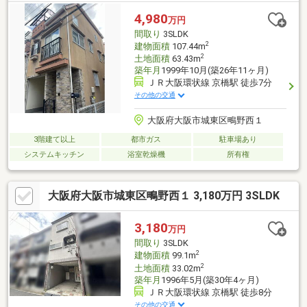
環境】マックスバリュ京橋店 約320mライフ京橋
4,980
万円
店 約620m大阪市立聖賢小学校 約
間取り
3SLDK
260m
2
建物面積
107.44m
2
土地面積
63.43m
築年月
1999年10月(築26年11ヶ月)
ＪＲ大阪環状線 京橋駅 徒歩7分
その他の交通
大阪府大阪市城東区鴫野西１
3階建て以上
都市ガス
駐車場あり
システムキッチン
浴室乾燥機
所有権
大阪府大阪市城東区鴫野西１ 3,180万円 3SLDK
3,180
万円
間取り
3SLDK
2
建物面積
99.1m
2
土地面積
33.02m
築年月
1996年5月(築30年4ヶ月)
ＪＲ大阪環状線 京橋駅 徒歩8分
その他の交通