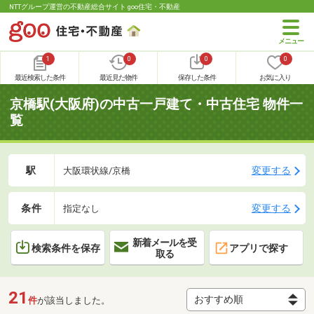
NTTグループ運営の不動産総合サイト goo住宅・不動産
1
0
0
0
最近検索した条件
最近見た物件
保存した条件
お気に入り
京橋駅(大阪府)の中古一戸建て・中古住宅 物件一
覧
駅
変更する
大阪環状線/京橋
条件
変更する
指定なし
新着メールを受
検索条件を保存
アプリで探す
取る
21
件
が該当しました。