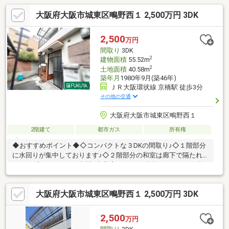
大阪府大阪市城東区鴫野西１ 2,500万円 3DK
2,500
万円
間取り
3DK
2
建物面積
55.52m
2
土地面積
40.58m
築年月
1980年9月(築46年)
ＪＲ大阪環状線 京橋駅 徒歩3分
その他の交通
大阪府大阪市城東区鴫野西１
2階建て
都市ガス
所有権
◆おすすめポイント◆◇コンパクトな３DKの間取り♪◇１階部分
に水回りが集中しております♪◇２階部分の和室は廊下で隔たれ
ておりプライベートな空間♪◇和室とDKを一体化することも可能
な引戸扉♪◇JR環状線・京阪線・大阪メトロ「京橋」駅まで徒歩
10分以内の便利な立地◎◇近隣に買い物施設そろっております
大阪府大阪市城東区鴫野西１ 2,500万円 3DK
♪◆周辺施設◆◇大阪市立鴫野小学校 徒歩10分（約800ｍ）◇大
阪市立城陽中学校 徒歩9分（650ｍ）◇ツイン21 徒歩11分（約
850ｍ）◇ファミリーマート鴫野橋店 徒歩1分（約52ｍ）
2,500
万円