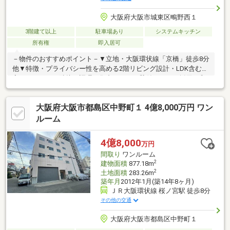
大阪府大阪市城東区鴫野西１
3階建て以上
駐車場あり
システムキッチン
所有権
即入居可
－物件のおすすめポイント－▼立地・大阪環状線「京橋」徒歩8分
他▼特徴・プライバシー性を高める2階リビング設計・LDK含む2
室にバルコニー隣接・調理に集中しやすい壁付キッチン採用・和
室は多用途に活用可能な独立配置・1・2階にトイレ設置で来客時
も気兼ねなく利用可能・駐車スペース付き(車種による)▼周辺環
大阪府大阪市都島区中野町１ 4億8,000万円 ワン
境・スーパー玉出京橋店 徒歩4分(約250m)・大阪市立鴫野小学校
徒歩6分(約450m)・ファミリーマート城東鴫野西店 徒歩3分(約
ルーム
170m)■ ご希望の住まい探しをお手伝いします ━━━━━・・・
物件の詳細・ご相談はお気軽にお問い合わせください。
4億8,000
万円
間取り
ワンルーム
2
建物面積
877.18m
2
土地面積
283.26m
築年月
2012年1月(築14年8ヶ月)
ＪＲ大阪環状線 桜ノ宮駅 徒歩8分
その他の交通
大阪府大阪市都島区中野町１