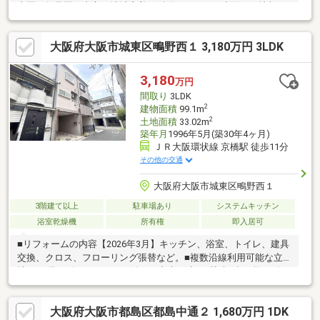
東区・鶴見区を中心に地域密着で活動をしており水面下の情報に
自信があります。詳しくは武和不動産販売まで！！☆お電話での
お問い合わせがスムーズです！ ご希望の物件名と物件価格をお
大阪府大阪市城東区鴫野西１ 3,180万円 3LDK
伝えください。■□住宅ローンは当社にお任せください！！□■『頭
金0円で購入したい・・』『リフォーム費用もローンを組みた
い・・』『既に借り入れがある・・』『自営業だけどローンは組
3,180
万円
めるの？』等お客様に合ったお借入れプランをご提案致しますの
間取り
3LDK
で何でもご相談下さい♪
2
建物面積
99.1m
2
土地面積
33.02m
築年月
1996年5月(築30年4ヶ月)
ＪＲ大阪環状線 京橋駅 徒歩11分
その他の交通
大阪府大阪市城東区鴫野西１
3階建て以上
駐車場あり
システムキッチン
浴室乾燥機
所有権
即入居可
■リフォームの内容【2026年3月】キッチン、浴室、トイレ、建具
交換、クロス、フローリング張替など。■複数沿線利用可能な立
地！■2階リビング・ロフト付きの中古戸建！■駐車1台可能なビル
トインガレージ付き！（車種による）■小・中学校まで徒歩7分以
内！■スーパーまで徒歩4分！■鴫野公園まで徒歩5分！■弊社の特
大阪府大阪市都島区都島中通２ 1,680万円 1DK
徴について・お車でのご来場も可能です。周辺のコインパーキン