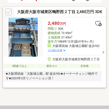
大阪府大阪市城東区鴫野西２丁目 2,480万円 3DK
2,480
万円
間取り
3DK
2
建物面積
73.95m
2
土地面積
37.45m
築年月
1984年12月(築41年9ヶ月)
大阪環状線 大阪城公園駅 徒歩9分
その他の交通
大阪府大阪市城東区鴫野西２丁目
3階建て以上
都市ガス
所有権
■大阪環状線「大阪城公園」駅 徒歩9分■オーナーチェンジ物件で
す■2023年3月リノベーション済！