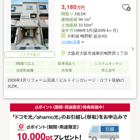
3,180
万円
間取り
3SLDK
2
建物面積
99.1m
2
土地面積
33.02m
築年月
1996年5月(築30年4ヶ月)
片町線 鴫野駅 徒歩9分
その他の交通
大阪府大阪市城東区鴫野西１丁目
パノラマあり
3階建て以上
駐車場あり
システムキッチン
浴室乾燥機
所有権
即入居可
2026年3月リフォーム完成！ビルトインガレージ・ロフト収納の
3LDK。