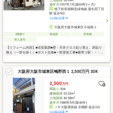
土地面積
50.69m
築年月
1957年7月(築69年2ヶ月)
地下鉄長堀鶴見緑地線 蒲生四丁目
駅 徒歩9分
その他の交通
大阪府大阪市城東区今福南２
2階建て
南道路
所有権
即入居可
【リフォーム内容】■浴室新調■壁・天井クロス貼り替え、床貼り
換え（一部を除く）■ポスト交換■一部塗装工事■最寄り駅・・・
蒲生四丁目駅（大阪メトロ長堀鶴見緑地線・今里筋線２WAYアク
セス）■３ＤＫにゆったりとしたウォークインクローゼット付き■
広い玄関に収納も付いてます♪
大阪府大阪市城東区鴫野西１ 2,500万円 3DK
2,500
万円
間取り
3DK
2
建物面積
55.52m
2
土地面積
40.58m
築年月
1980年9月(築46年)
ＪＲ大阪環状線 京橋駅 徒歩3分
その他の交通