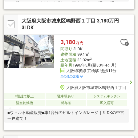
にも繋がります♪■京阪本線「京橋」駅徒歩8分で、通勤・通学に
便利です♪■各居室が窓に面しているので、風通しの良いお部屋に
なっております♪
大阪府大阪市城東区鴫野西１丁目 3,180万円
3LDK
3,180
万円
間取り
3LDK
2
建物面積
99.1m
2
土地面積
33.02m
築年月
1996年5月(築30年4ヶ月)
大阪環状線 京橋駅 徒歩11分
その他の交通
大阪府大阪市城東区鴫野西１丁目
3階建て以上
駐車場あり
システムキッチン
浴室乾燥機
所有権
即入居可
■ウィル不動産販売■車1台分のビルトインガレージ｜3LDKの中古
一戸建て！