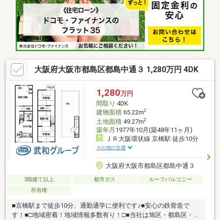
大阪府大阪市都島区都島中通３ 1,280万円 4DK
1,280
万円
間取り
4DK
2
建物面積
65.22m
2
土地面積
49.27m
築年月
1977年10月(築48年11ヶ月)
ＪＲ大阪環状線 京橋駅 徒歩10分
その他の交通
大阪府大阪市都島区都島中通３
3階建て以上
都市ガス
ルーフバルコニー
所有権
■京橋駅まで徒歩10分、通勤通学に便利です♪■安心の鉄骨造で
す！■□地域密着！地域情報多数有り！□■当社は旭区・都島区・城