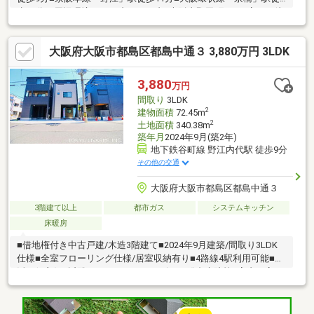
歩13分～周辺環境～■セブンイレブン大阪東野田町5丁目店まで徒
歩6分(約480m)■ライフ京橋店まで徒歩8分(約620m)■榎並小学校
まで徒歩9分(約720m)■蒲生中学校まで徒歩12分(約930m)
大阪府大阪市都島区都島中通３ 3,880万円 3LDK
3,880
万円
間取り
3LDK
2
建物面積
72.45m
2
土地面積
340.38m
築年月
2024年9月(築2年)
地下鉄谷町線 野江内代駅 徒歩9分
その他の交通
大阪府大阪市都島区都島中通３
3階建て以上
都市ガス
システムキッチン
床暖房
■借地権付き中古戸建/木造3階建て■2024年9月建築/間取り3LDK
仕様■全室フローリング仕様/居室収納有り■4路線4駅利用可能■生
活至便良好※近隣にスーパー、コンビニ、総合病院等■室内丁寧に
お使いです■室内ハウスクリーニング済み■空家の為、即日ご内覧
可能■物件の詳細及びお問合せは、東急リバブル梅田センター担
当：松野までお願いします。（フリーコール：0120-109-635）