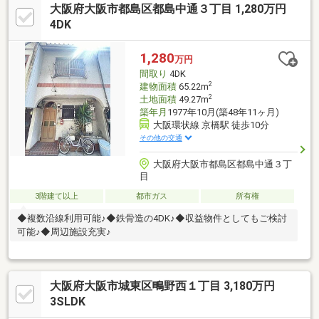
大阪府大阪市都島区都島中通３丁目 1,280万円
4DK
1,280
万円
間取り
4DK
2
建物面積
65.22m
2
土地面積
49.27m
築年月
1977年10月(築48年11ヶ月)
大阪環状線 京橋駅 徒歩10分
その他の交通
大阪府大阪市都島区都島中通３丁
目
3階建て以上
都市ガス
所有権
◆複数沿線利用可能♪◆鉄骨造の4DK♪◆収益物件としてもご検討
可能♪◆周辺施設充実♪
大阪府大阪市城東区鴫野西１丁目 3,180万円
3SLDK