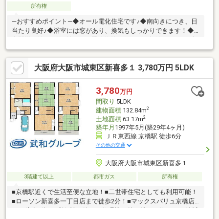
所有権
―おすすめポイント―◆オール電化住宅です♪◆南向きにつき、日
当たり良好♪◆浴室には窓があり、換気もしっかりできます！◆
玄関横の納戸は約2帖あり、季節物等もたっぷり収納できます♪◆
周辺に商業施設が充実していて、生活しやすい環境です♪◆自己
居住用の他、収益用としてもご検討ください！◆現在未改装の
大阪府大阪市城東区新喜多１ 3,780万円 5LDK
為、お好きにリフォームしていただけます！◆弊社工務店でのリ
フォームも承ります！お気軽にご相談ください♪―交通―・京阪本
線「京橋」駅徒歩4分・JR大阪環状線/東西線/片町線「京橋」駅徒
3,780
万円
歩4分・大阪メトロ長堀鶴見緑地線「京橋」駅徒歩6分・大阪メト
間取り
5LDK
ロ谷町線「都島」駅徒歩17分
2
建物面積
132.84m
2
土地面積
63.17m
築年月
1997年5月(築29年4ヶ月)
ＪＲ東西線 京橋駅 徒歩6分
その他の交通
大阪府大阪市城東区新喜多１
3階建て以上
都市ガス
所有権
■京橋駅近くで生活至便な立地！■二世帯住宅としても利用可能！
■ローソン新喜多一丁目店まで徒歩2分！■マックスバリュ京橋店
まで徒歩3分！■利便性と静かな住環境を兼ね備えた住まい■□地域