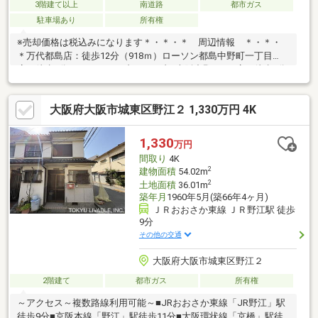
3階建て以上
南道路
都市ガス
駐車場あり
所有権
※売却価格は税込みになります＊・＊・＊ 周辺情報 ＊・＊・
＊万代都島店：徒歩12分（918ｍ）ローソン都島中野町一丁目
店：徒歩4分（279ｍ）セブンイレブン大阪中野2丁目店：徒歩6分
（424ｍ）スギ薬局都島中通店：徒歩11分（805ｍ）ホームセンタ
ーコーナン片町店：徒歩12分（888ｍ）医療法人尽生会聖和病
大阪府大阪市城東区野江２ 1,330万円 4K
院：徒歩3分（240ｍ）都島東野田郵便局：徒歩7分（488ｍ）都島
中野郵便局：徒歩8分（604ｍ）大阪市都島区役所：徒歩7分（526
ｍ）大阪市立都島図書館：徒歩5分（390ｍ）りそな銀行京阪京橋
1,330
万円
支店：徒歩11分（841ｍ）
間取り
4K
2
建物面積
54.02m
2
土地面積
36.01m
築年月
1960年5月(築66年4ヶ月)
ＪＲおおさか東線 ＪＲ野江駅 徒歩
9分
その他の交通
大阪府大阪市城東区野江２
2階建て
都市ガス
所有権
～アクセス～複数路線利用可能～■JRおおさか東線「JR野江」駅
徒歩9分■京阪本線「野江」駅徒歩11分■大阪環状線「京橋」駅徒