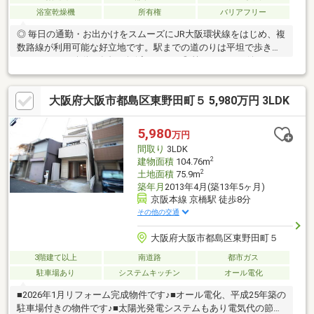
浴室乾燥機
所有権
バリアフリー
◎ 毎日の通勤・お出かけをスムーズにJR大阪環状線をはじめ、複
数路線が利用可能な好立地です。駅までの道のりは平坦で歩きや
すく、日々の移動の負担を軽減します。◎ 忙しい日々に嬉しい、
充実の周辺環境徒歩2分の距離にスーパーがあり、お仕事帰りのお
買い物にも便利です。市街地が近く、休日のお買い物や食事も気
大阪府大阪市都島区東野田町５ 5,980万円 3LDK
軽にお楽しみいただけます。◎ 家事の時間を短縮する最新の住宅
設備毎日のお料理やお掃除がしやすい、機能的なシステムキッチ
ンを採用しています。天候や時間帯を気にせずお洗濯ができる浴
5,980
万円
室乾燥機を備えており、共働きのご家庭をサポートします。
間取り
3LDK
2
建物面積
104.76m
2
土地面積
75.9m
築年月
2013年4月(築13年5ヶ月)
京阪本線 京橋駅 徒歩8分
その他の交通
大阪府大阪市都島区東野田町５
3階建て以上
南道路
都市ガス
駐車場あり
システムキッチン
オール電化
■2026年1月リフォーム完成物件です♪■オール電化、平成25年築の
駐車場付きの物件です♪■太陽光発電システムもあり電気代の節約