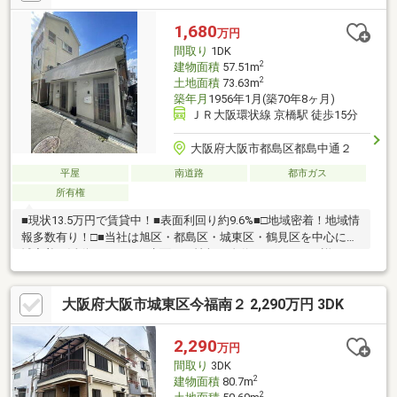
グまでご案内致しますので、担当者にお声がけください。・キッ
ズスペースもございますので、小さなお子様がいらっしゃるご家
1,680
万円
庭もお気軽にご来場ください！【営業日】定休日はございませ
間取り
1DK
ん。水曜日も営業しております。
2
建物面積
57.51m
2
土地面積
73.63m
築年月
1956年1月(築70年8ヶ月)
ＪＲ大阪環状線 京橋駅 徒歩15分
大阪府大阪市都島区都島中通２
平屋
南道路
都市ガス
所有権
■現状13.5万円で賃貸中！■表面利回り約9.6%■□地域密着！地域情
報多数有り！□■当社は旭区・都島区・城東区・鶴見区を中心に地
域密着で活動をしており水面下の情報に自信があります。詳しく
は武和不動産販売まで！！☆お電話でのお問い合わせがスムーズ
です！ ご希望の物件名と物件価格をお伝えください。■□住宅ロ
大阪府大阪市城東区今福南２ 2,290万円 3DK
ーンは当社にお任せください！！□■『頭金0円で購入した
い・・』『リフォーム費用もローンを組みたい・・』『既に借り
入れがある・・』『月々の支払いが不安・・』『自営業だけどロ
2,290
万円
ーンは組めるの？』等お客様に合ったお借入れプランをご提案致
間取り
3DK
しますので何でもご相談下さい♪
2
建物面積
80.7m
2