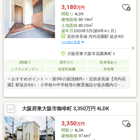
座、室内洗濯機置場等の室内設備が一通り揃っています●全居室
3,180
万円
収納有なのも嬉しいポイント●小学校・スーパー・コンビニが徒
間取り
4LDK
歩10分圏内と近く、住環境が大変充実しています
2
建物面積
89.19m
2
土地面積
80.23m
築年月
2020年5月(築6年4ヶ月)
近鉄奈良線 河内花園駅 徒歩9分
その他の交通
大阪府東大阪市花園東町１
2階建て
都市ガス
駐車場あり
システムキッチン
浴室乾燥機
所有権
― おすすめポイント ―・築5年の築浅物件♪・近鉄奈良線【河内花
園】駅徒歩9分♪・小学校や中学校等の教育施設が徒歩圏内◎・屋
根裏収納もあり、室内も広々使えます♪・洋室全室6帖以上の広さ
でプライベート空間も充実！・洗面室も広く朝の支度や家事もス
ムーズに◎― 周辺施設 ―・コインランドリ― 約140ｍ・焼き立て
大阪府東大阪市御幸町 3,350万円 4LDK
パン クローバー 約400ｍ・手づりドーナツｄｏ-ｍｏ 約550
ｍ・花園公園 約180ｍ・現在空家につき、いつでも内覧可能で
す♪＜学校＞東大阪市花園小学校 約323ｍ東大阪市花園中学校
3,350
万円
約663ｍ
間取り
4LDK
2
建物面積
97.6m