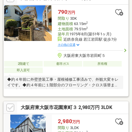
約530mスーパードラッグシグマ花園店 約534m※獣臭有り※私道
負担有（調査中）
790
万円
間取り
3DK
2
建物面積
63.15m
2
土地面積
79.51m
築年月
1975年8月(築51年1ヶ月)
近鉄奈良線 若江岩田駅 徒歩7分
その他の交通
大阪府東大阪市岩田町５
2階建て
都市ガス
所有権
即入居可
◆約４年前に外壁塗装工事・屋根補修工事済みで、外観大変キレ
イです。◆約４年前に１階部分のフローリング・クロス張替まし
た。◆土地有効約２１坪付き。◆東西両面バルコニーにつき、陽
当り・通風良好です。◆駅近物件で、民泊などの収益物件にも最
適です。◆スーパーマーケットＫＩＮＳＨＯ近商ストア若江岩田
大阪府東大阪市花園東町３ 2,980万円 3LDK
店まで約４６０ｍ、スーパーサンコー若江岩田店まで約５３５
ｍ、コノミヤ若江岩田店まで約６８０ｍ、セブンイレブン東大阪
菱屋東２丁目店まで約２９０ｍで、買物に大変便利です。◆玉川
2,980
万円
中学校まで約７６０ｍ、岩田西小学校まで約４６０ｍ、しらゆき
間取り
3LDK
保育園まで約２５０ｍ、くるみ保育園まで約５２０ｍです。