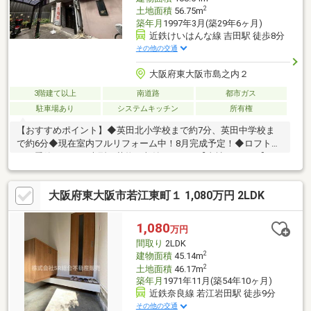
2
土地面積
56.75m
築年月
1997年3月(築29年6ヶ月)
近鉄けいはんな線 吉田駅 徒歩8分
その他の交通
大阪府東大阪市島之内２
3階建て以上
南道路
都市ガス
駐車場あり
システムキッチン
所有権
【おすすめポイント】◆英田北小学校まで約7分、英田中学校ま
で約6分◆現在室内フルリフォーム中！8月完成予定！◆ロフト付
きで季節のものや大型の荷物も収納できます【当社について】・
大阪市内／守口市／寝屋川市／枚方市エリアを主に取り扱ってお
ります。・その他エリアもお取り扱い可能ですのでお気軽にご相
大阪府東大阪市若江東町１ 1,080万円 2LDK
談下さい♪・お客様のライフスタイルに合わせた接客が得意です
♪・お電話以外にも、メール、SMS、LINEなど柔軟にご対応いた
します！・ご不安点ゼロを目標に接客を心掛けています！・気さ
1,080
万円
くでとっても話しやすいスタッフが揃っていますので、初めて不
間取り
2LDK
動産をご検討の方でもご安心ください♪
2
建物面積
45.14m
2
土地面積
46.17m
築年月
1971年11月(築54年10ヶ月)
近鉄奈良線 若江岩田駅 徒歩9分
その他の交通