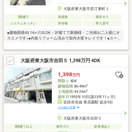
大阪府東大阪市若江東町１
2階建て
南道路
都市ガス
システムキッチン
所有権
即入居可
●建物面積45.14㎡の2LDK・2F建てで新婚様・ご夫婦お二人様にオ
ススメです♪●内装リフォーム済みで室内大変キレイです！●スー
パー・飲食店・郵便局が徒歩10分圏内と近く、日々の生活も便利
な立地で閑静な住宅街で生活できます！●全室洋室で使いやすい
間取りです！●南向きバルコニーなので陽当たり良好で洗濯物が
大阪府東大阪市吉田５ 1,398万円 4DK
乾きやすいです♪●3口コンロ、グリル付きのシステムキッチンで
快適にお料理できます！●温水洗浄便座付きトイレ、3面鏡シャワ
ー付き独立洗面台、モニター付きインターホン等の室内設備が一
1,398
万円
通り揃っています！●物件価格もお求めやすく、収益物件として
間取り
4DK
も適しています！ぜひ一度、ご内覧ください！
2
建物面積
86.49m
2
土地面積
44.35m
築年月
1992年10月(築33年11ヶ月)
近鉄奈良線 東花園駅 徒歩9分
その他の交通
大阪府東大阪市吉田５
3階建て以上
都市ガス
駐車場あり