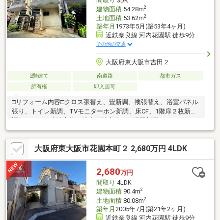
間取り
3DK
す）
2
建物面積
54.28m
2
土地面積
53.62m
築年月
1973年5月(築53年4ヶ月)
近鉄奈良線 河内花園駅 徒歩9分
その他の交通
大阪府東大阪市吉田２
2階建て
南道路
都市ガス
所有権
即入居可
□リフォーム内容□クロス張替え、畳新調、襖張替え、浴室パネル
張り、トイレ新調、TVモニターホン新調、床CF、1階扉２枚新
調、キッチン水栓交換、浴室水栓交換、給湯器新調、ハウスクリ
ーニング。
大阪府東大阪市花園本町２ 2,680万円 4LDK
2,680
万円
間取り
4LDK
2
建物面積
90.4m
2
土地面積
80.08m
築年月
2005年7月(築21年2ヶ月)
近鉄奈良線 河内花園駅 徒歩9分