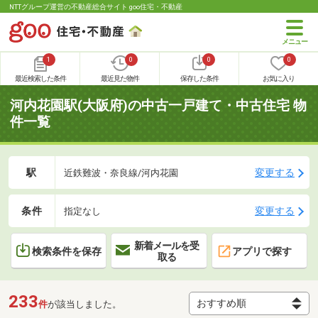
NTTグループ運営の不動産総合サイト goo住宅・不動産
1
0
0
0
最近検索した条件
最近見た物件
保存した条件
お気に入り
河内花園駅(大阪府)の中古一戸建て・中古住宅 物
件一覧
駅
変更する
近鉄難波・奈良線/河内花園
条件
変更する
指定なし
新着メールを受
検索条件を保存
アプリで探す
取る
233
件
が該当しました。