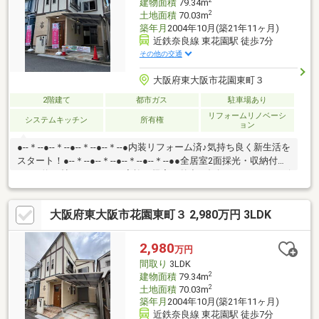
2
建物面積
79.34m
2
土地面積
70.03m
築年月
2004年10月(築21年11ヶ月)
近鉄奈良線 東花園駅 徒歩7分
その他の交通
大阪府東大阪市花園東町３
2階建て
都市ガス
駐車場あり
リフォームリノベーシ
システムキッチン
所有権
ョン
●--＊--●--＊--●--＊--●--＊--●内装リフォーム済♪気持ち良く新生活を
スタート！●--＊--●--＊--●--＊--●--＊--●●全居室2面採光・収納付
き！●約15帖のLDKは、ご家族の帰宅や外出を把握しやすい、リビ
ング階段仕様♪●直線的な動作で作業がしやすい、壁付けタイプの
システムキッチン。●収納力のあるロフトは、ご家族の衣類や思
大阪府東大阪市花園東町３ 2,980万円 3LDK
い出の品、備蓄品置き場としても活用できます！●バルコニーは
急な天候の変化にも対応できる屋根付き！●1台駐車可能(車種によ
る)。雨を避けて停められるカーポートです。●リフォーム内容新
2,980
万円
調：キッチン、トイレ、洗面(2020年)外壁再塗装(2023年)
間取り
3LDK
2
建物面積
79.34m
2
土地面積
70.03m
築年月
2004年10月(築21年11ヶ月)
近鉄奈良線 東花園駅 徒歩7分