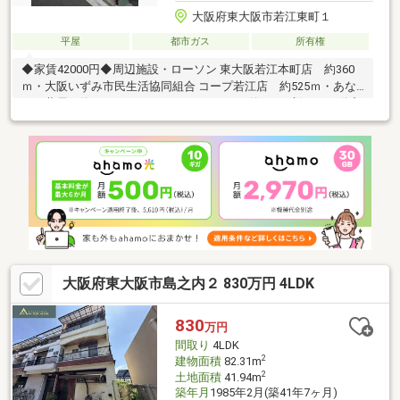
大阪府東大阪市若江東町１
平屋
都市ガス
所有権
◆家賃42000円◆周辺施設・ローソン 東大阪若江本町店 約360
ｍ・大阪いずみ市民生活協同組合 コープ若江店 約525ｍ・あな
たの薬局 約460ｍ・にしおかクリニック 約460ｍ新しく不動産
投資を始められる方、まずはこの物件で試してみてください。賃
貸中ですので購入後の手間が少なく不動産投資初心者の方でも安
心です！不動産購入で失敗を避けるなら、まずはリテラスハウジ
ングまでご連絡ください。他にもネット未掲載や水面下情報の取
り扱いもございます。お気軽にお問い合わせください♪
大阪府東大阪市島之内２ 830万円 4LDK
830
万円
間取り
4LDK
2
建物面積
82.31m
2
土地面積
41.94m
築年月
1985年2月(築41年7ヶ月)