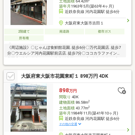
2
土地面積
64.42m
築年月
1963年5月(築63年4ヶ月)
近鉄奈良線 河内花園駅 徒歩6分
大阪府東大阪市吉田１
2階建て
南道路
都市ガス
所有権
《周辺施設》〇じゃんぼ食鮮館花園‥徒歩6分〇万代花園店‥徒歩7
分〇ウエルシア河内花園駅前店店‥徒歩7分〇ココカラファイン東
花園店‥徒歩9分〇ローソン東大阪吉田一丁目店‥徒歩5分〇セブン
イレブン東大阪花園東町２丁目店‥徒歩5分●英田南小学校‥徒歩4
分●英田中学校‥徒歩11分はじめての家探しの方一度は探したけど
大阪府東大阪市花園東町１ 898万円 4DK
決まらなかったという方もまずは当社グローバル不動産販売にご
相談下さい。経験豊富な不動産のプロが貴方にぴったりの不動産
をお探しします予算のご相談はもちろん、不動産購入にまつわる
898
万円
全てをおまかせください。丁寧でわかりやすい説明で、安心の不
間取り
4DK
動産購入をお約束いたします。
2
建物面積
86.58m
2
土地面積
43.77m
築年月
1984年11月(築41年10ヶ月)
近鉄奈良線 河内花園駅 徒歩6分
その他の交通