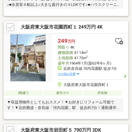
♪■全居室６帖以上♪大きな庭付きの４LDKです♪■ハウスクリーニ
ング完了♪いつでもご内覧可能です♪〇学校〇●東大阪市立玉川小
学校：徒歩13分●東大阪市立玉川中学校：徒歩6分◆周辺施設◆ス
ーパー：万代花園店 徒歩5分コンビニ：セブンイレブン東大阪岩
大阪府東大阪市花園西町１ 249万円 4K
田町1丁目店 徒歩4分■住宅ローンのご相談は当社へ！頭金０円
購入応援致します♪■ライフプランの作成も致します♪ご興味ある
方はお申し付け下さい♪■現地ご内覧もしていただけます！お気軽
249
万円
にお問合せ下さい♪
間取り
4K
2
建物面積
41.14m
2
土地面積
41.75m
築年月
1964年1月(築62年8ヶ月)
近鉄奈良線 河内花園駅 徒歩7分
その他の交通
大阪府東大阪市花園西町１
2階建て
都市ガス
所有権
▼収益用物件としてもおススメ！▼お好きにリフォーム可能で
す！▼近鉄難波・奈良線「河内花園」駅 徒歩約7分！通勤通学に
便利な立地！▼周辺は暮らしやすい閑静な住宅街！▼小学校まで
徒歩10分圏内！低学年のお子様の通学も安心！▼周辺環境万代花
園店 約579mじゃんぼ食鮮館花園 約591mセブンイレブン東大
大阪府東大阪市岩田町５ 790万円 3DK
阪岩田町1丁目店 約318mファミリーマート近鉄河内花園駅店