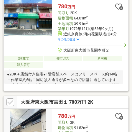
案致します。・フルリノベーション、フルリフォーム、一部リフ
780
万円
ォーム、間取り変更、水回り一式など 住宅ローン、諸費用、リ
間取り
2DK
フォームのパッケージご提案可です。
2
建物面積
64.01m
2
土地面積
39.91m
築年月
1972年12月(築53年9ヶ月)
近鉄奈良線 河内花園駅 徒歩6分
その他の交通
大阪府東大阪市花園本町２
2階建て
都市ガス
所有権
即入居可
●2DK＋店舗付き住宅●1階店舗スペースはフリースペース約14帖
＋作業室約6帖！周辺は人通りが多めなので店舗に適しています
♪●車庫兼倉庫に改装しても◎ご自由にお使いいただけます♪●前面
道路幅員は広々約7.18ｍ！駐車のしやすさはこだわりたいポイン
トです。●2階は生活スペース！2DKとなっており生活するのに十
大阪府東大阪市吉田１ 780万円 2K
分なスペースです♪●周辺環境充実！駅、お買い物、小学校など日
常で利用する施設の殆どが徒歩圏内に揃っている充実の住環境で
す♪●是非一度ご覧ください！
780
万円
間取り
2K
2
建物面積
91.82m