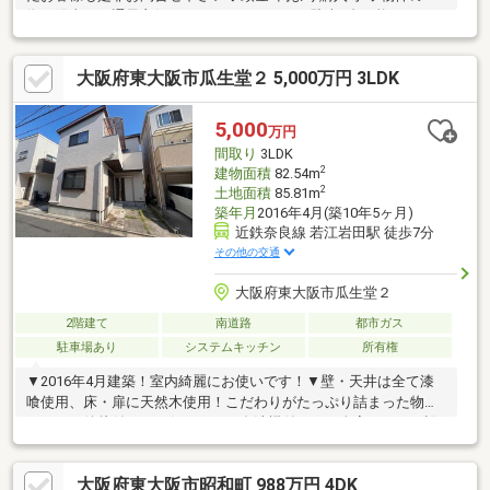
徴・陽当り・通風良好！・カーポートあり！駐車2台可能・トイレ
2ヶ所あり・スーパー近くお買い物でも便利・駅近でお出かけや通
勤・通学にも便利♪◆見るだけ大歓迎◆接客対応品質に自信があ
大阪府東大阪市瓜生堂２ 5,000万円 3LDK
り◆夜間早朝もお気軽にご連絡ください！◆無料送迎可「購入す
るか分からないけど見るだけ見たい」「他社の物件もまとめて見
てみたい」等 ご購入をご検討中のお客様にとって、より良い条件
5,000
万円
でご購入頂く為に精一杯サポート致します不動産の事なら何でも
間取り
3LDK
お気軽にご相談下さい！
2
建物面積
82.54m
2
土地面積
85.81m
築年月
2016年4月(築10年5ヶ月)
近鉄奈良線 若江岩田駅 徒歩7分
その他の交通
大阪府東大阪市瓜生堂２
2階建て
南道路
都市ガス
駐車場あり
システムキッチン
所有権
▼2016年4月建築！室内綺麗にお使いです！▼壁・天井は全て漆
喰使用、床・扉に天然木使用！こだわりがたっぷり詰まった物件
です！▼後片付けをお任せできる食洗機付き！▼全室エアコン設
置済み！初期費用を抑えることが可能！（霧ヶ峰2016年製）
▼WIC有り！洋服好きの方も安心の収納力！▼近鉄奈良線「若江
大阪府東大阪市昭和町 988万円 4DK
岩田」駅 徒歩約7分！▼玉美小学校まで徒歩約1分！お子様の通