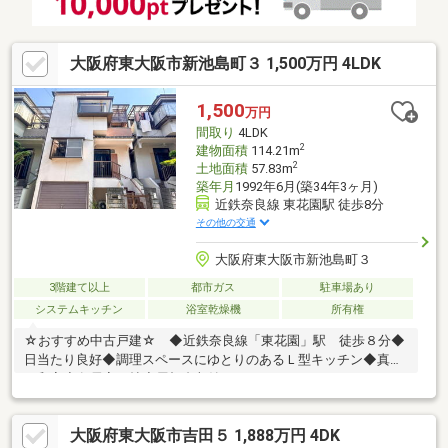
大阪府東大阪市新池島町３ 1,500万円 4LDK
1,500
万円
間取り
4LDK
2
建物面積
114.21m
2
土地面積
57.83m
築年月
1992年6月(築34年3ヶ月)
近鉄奈良線 東花園駅 徒歩8分
その他の交通
大阪府東大阪市新池島町３
3階建て以上
都市ガス
駐車場あり
システムキッチン
浴室乾燥機
所有権
☆おすすめ中古戸建☆ ◆近鉄奈良線「東花園」駅 徒歩８分◆
日当たり良好◆調理スペースにゆとりのあるＬ型キッチン◆真壁
の和室◆各居室６帖◆屋根裏収納あり～・～・～・～・～・～・
～・～・～・～・～・～・～・～・～・～・～・～・～不動産購
入で失敗しないように、豊富な経験と知識を持つ弊社がしっかり
大阪府東大阪市吉田５ 1,888万円 4DK
とサポートを行います。まずはお気軽にお問い合わせください