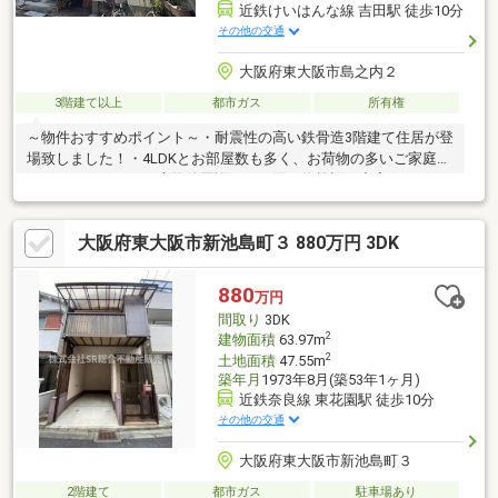
近鉄けいはんな線 吉田駅 徒歩10分
その他の交通
大阪府東大阪市島之内２
3階建て以上
都市ガス
所有権
～物件おすすめポイント～・耐震性の高い鉄骨造3階建て住居が登
場致しました！・4LDKとお部屋数も多く、お荷物の多いご家庭に
もおすすめです！・本物件周辺にはお買い物施設が充実してお
り、生活のしやすい住環境です。・こども園、小学校、中学校が
徒歩10分圏内にあり、子育て世代にも適しております。☆リフォ
大阪府東大阪市新池島町３ 880万円 3DK
ーム相談可能☆・当社ではリノベーション・リフォームの事例も
多数ございます。・お客様のご希望・ご予算に合ったリフォーム
パックをご提案致します。・フルリノベーション、フルリフォー
880
万円
ム、一部リフォーム、間取り変更、水回り一式など 住宅ロー
間取り
3DK
ン、諸費用、リフォームのパッケージご提案可能です。
2
建物面積
63.97m
2
土地面積
47.55m
築年月
1973年8月(築53年1ヶ月)
近鉄奈良線 東花園駅 徒歩10分
その他の交通
大阪府東大阪市新池島町３
2階建て
都市ガス
駐車場あり