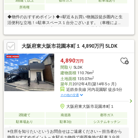
3階建て以上
都市ガス
駐車場あり
所有権
◆物件のおすすめポイント◆○駅近＆お買い物施設徒歩圏内と生
活便利な立地！○駐車スペース１台分ございます。（車種によ
る）○プライバシー性の高い２階リビング♪○全居室収納付きの４
ＬＤＫ！＜周辺環境＞・ローソン東大阪花園東町店 徒歩３分(約
233m)・サンディ東花園店 徒歩３分(約138m)・東大阪市立花園
大阪府東大阪市花園本町１ 4,890万円 5LDK
小学校 徒歩１２分(約957m)・東大阪市立花園中学校 徒歩１８
分(約1376m)◆会社の特徴◆ハウスフリーダムは【東証スタンダ
ード上場企業】です！不動産購入や住宅ローンについては、ハウ
4,890
万円
スフリーダムにお任せ下さい♪（ご来店の際は、店舗に駐車場を完
間取り
5LDK
備しております）
2
建物面積
110.76m
2
土地面積
135.07m
築年月
2012年4月(築14年5ヶ月)
近鉄奈良線 河内花園駅 徒歩5分
その他の交通
大阪府東大阪市花園本町１
2階建て
南道路
都市ガス
駐車場あり
駐車3台
システムキッチン
※住所を知りたいというお問合せはご遠慮ください～担当者から
物件おすすめポイント～☆駅チカ物件で南西角地の駐車３台並列