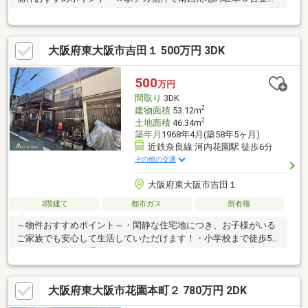
で停めれる希少な物件が登場！！ 納戸はありますが、5LDKの間
取り♪ 充実した周辺環境♪スーパー・コンビニ・ドラッグスト
ア・歯科医院 全て徒歩圏内です♪ リビングも18帖、洋室も9.8
大阪府東大阪市吉田１ 500万円 3DK
帖部屋有☆まずは、一度お問い合わせ下さい♪■花園北小学校■花
園中学校＼住宅ローン相談無料♪お気軽にご相談ください／■勤続
の短い方■外国籍の方■パート勤務の方など☆☆お客様との約束
500
万円
☆☆■納得が行くまで物件ご紹介します！他物件のご紹介も可
間取り
3DK
能！■ＢＥＳＴパートナーになります
2
建物面積
53.12m
2
土地面積
46.34m
築年月
1968年4月(築58年5ヶ月)
近鉄奈良線 河内花園駅 徒歩6分
その他の交通
大阪府東大阪市吉田１
2階建て
都市ガス
所有権
～物件おすすめポイント～・閑静な住宅地につき、お子様がいる
ご家族でも安心して生活していただけます！・小学校まで徒歩5分
なので、お子様が通学しやすい距離となっています。・徒歩10分
圏内にスーパー、コンビニ、ドラックストア等のお買い物施設が
充実しており 便利な住環境となっています。☆リフォーム相談
大阪府東大阪市花園本町２ 780万円 2DK
可能☆・当社ではリノベーション・リフォームの事例も多数あ
り、お客様のご希望・ご予算に合った リフォームパックをご提