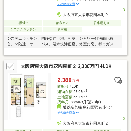
その他の交通
大阪府東大阪市花園本町２
2階建て
都市ガス
駐車場あり
システムキッチン
所有権
システムキッチン、閑静な住宅地、和室、シャワー付洗面化粧
台、２階建、オートバス、温水洗浄便座、浴室に窓、都市ガス、
屋根裏収納
大阪府東大阪市花園東町２ 2,380万円 4LDK
2,380
万円
間取り
4LDK
2
建物面積
85.05m
2
土地面積
66.15m
築年月
1998年9月(築28年)
近鉄奈良線 東花園駅 徒歩3分
その他の交通
大阪府東大阪市花園東町２