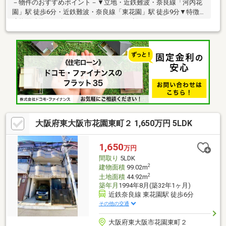
－物件のおすすめポイント－▼立地・近鉄難波・奈良線「河内花
園」駅 徒歩6分・近鉄難波・奈良線「東花園」駅 徒歩9分▼特徴・
建物面積約23.07坪、西側にバルコニーが設けられたテラスハウ
ス・前面に窓が設けられた壁付けタイプのシステムキッチン、カ
ップボード有・水回りを集約配置、家事動線に配慮された間取
り・2間の和室は客間や家事室としても利用可能・室内丁寧に使用
されています※建物面積には車庫部分約22.15平米が含まれていま
す※構造／木・鉄筋コンクリート造■ ご希望の住まい探しをお手伝
いします ━━━━━・・・物件の詳細・ご相談はお気軽にお問い
合わせください。
大阪府東大阪市花園東町２ 1,650万円 5LDK
1,650
万円
間取り
5LDK
2
建物面積
99.02m
2
土地面積
44.92m
築年月
1994年8月(築32年1ヶ月)
近鉄奈良線 東花園駅 徒歩6分
その他の交通
大阪府東大阪市花園東町２