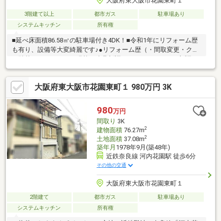
大阪府東大阪市花園東町１
3階建て以上
都市ガス
駐車場あり
システムキッチン
所有権
■延べ床面積86.58㎡の駐車場付き4DK！■令和1年にリフォーム歴
も有り、設備等大変綺麗です♪●リフォーム歴（・間取変更・クロ
ス貼替・フロアタイル張替・建具新調・システムキッチン新調・
洗面台新調・トイレ新調・ハウスクリーニング）■駐車場はシャ
ッター付きなので大切なお車の駐車スペースとしてはもちろん、
大阪府東大阪市花園東町１ 980万円 3K
倉庫など多用途にわたりお使いいただけます。（株）ミーツ不動
産はお客様に寄り添ったヒアリングを元に、物件からご購入の方
法、お住み替えなどお客様のニーズに叶った提案をさせて頂きま
980
万円
す。是非お気軽にお問合せ下さいませ！
間取り
3K
2
建物面積
76.27m
2
土地面積
37.08m
築年月
1978年9月(築48年)
近鉄奈良線 河内花園駅 徒歩6分
その他の交通
大阪府東大阪市花園東町１
2階建て
都市ガス
駐車場あり
システムキッチン
所有権