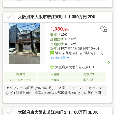
2DKの間取り。落ち着いた住宅地に位置し、生活施設へのアクセ
スも良好です。リフォーム済のため、新生活をイメージしやすい
住まいとなっています。
大阪府東大阪市若江東町１ 1,080万円 2DK
1,080
万円
間取り
2DK
2
建物面積
45.14m
2
土地面積
46.17m
築年月
1971年11月(築54年10ヶ月)
近鉄奈良線 若江岩田駅 徒歩10分
その他の交通
大阪府東大阪市若江東町１
2階建て
南道路
都市ガス
システムキッチン
所有権
即入居可
▼リフォーム箇所（2026年1月）・浴室 ・トイレ ・キッチン
など▼洋室約6帖、洋室約4.5帖の2部屋構成でゆとりの居住空間
▼1階に水回り設備集されており、家事動線スムーズ！（洗濯機置
き場以外）▼全居室収納付き！空間をしっかり有効活用できま
す！▼南向きバルコニーにつき陽当り良好！▼リフォーム済・即
大阪府東大阪市若江東町１ 1,100万円 3LDK
入居可能でスムーズなお引越しが叶います！▼周辺環境コープ若