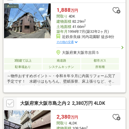
(^o^)／～・～・～・～・～・～・～・～・～・～・～・～・～・
～・～・～・～・～・～
1,888
万円
間取り
4DK
2
建物面積
82.29m
2
土地面積
41.66m
築年月
1994年7月(築32年2ヶ月)
近鉄奈良線 河内花園駅 徒歩8分
その他の交通
大阪府東大阪市吉田５
3階建て以上
南道路
都市ガス
駐車場あり
システムキッチン
所有権
～物件おすすめポイント～・令和８年９月に内装リフォーム完了
予定です！ 水廻りはもちろん、壁紙張替、床上張りなど、その
ままの状態でご入居可能です！・南東角地につき日当り、風通し
が良好です！・近鉄奈良線「河内花園駅」が徒歩約８分、「東花
園駅」まで徒歩約９分の立地。・徒歩圏内にはお買い物施設（ス
大阪府東大阪市島之内２ 2,380万円 4LDK
ーパーや薬局、コンビニ）が充実しており、 生活しやすい住環
境です。～リフォーム内容～・キッチン新調・浴室新調・トイレ
新調・ウォシュレット取付・クロス張替・TVモニターホン取付・
2,380
万円
フロアタイル上張（DK）・CF張替・畳表替・シャンプードレッサ
間取り
4LDK
ー新調・建具調整工事・ハウスクリーニング等
2
建物面積
108.54m