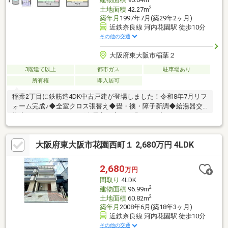
建物面積
95.04m
2
土地面積
42.27m
築年月
1997年7月(築29年2ヶ月)
近鉄奈良線 河内花園駅 徒歩10分
その他の交通
大阪府東大阪市稲葉２
3階建て以上
都市ガス
駐車場あり
所有権
即入居可
稲葉2丁目に鉄筋造4DK中古戸建が登場しました！令和8年7月リフ
ォーム完成♪◆全室クロス張替え◆畳・襖・障子新調◆給湯器交
換◆ハウスクリーニング全居室が広く、明るいお家です♪リフォ
ーム済のキレイな室内で新生活をスタートできます♪是非一度ご覧
ください！（株）ミーツ不動産は徹底してお客様に寄り添ったヒ
大阪府東大阪市花園西町１ 2,680万円 4LDK
アリングを元に、物件からご購入の方法、お住み替えなどお客様
のニーズに叶った提案をさせて頂きます。もちろん押し売りやお
客様のご都合に反する様な事は一切ございません。ご安心いただ
2,680
万円
ける環境をスタッフ一同心掛けておりますので、お気軽にお問合
間取り
4LDK
せ下さいませ。
2
建物面積
96.99m
2
土地面積
60.82m
築年月
2008年6月(築18年3ヶ月)
近鉄奈良線 河内花園駅 徒歩10分
その他の交通