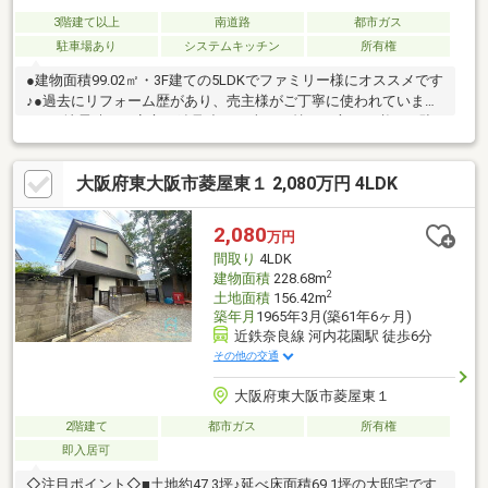
3階建て以上
南道路
都市ガス
駐車場あり
システムキッチン
所有権
●建物面積99.02㎡・3F建ての5LDKでファミリー様にオススメです
♪●過去にリフォーム歴があり、売主様がご丁寧に使われていま
す！●地震時にも安心の鉄骨造♪●お車をお持ちの方には必要な駐
車場はビルトインガレージ（車種による）で、自転車・バイクも
置けます！●2Fリビングは10帖♪隣に和室があるので客間として使
大阪府東大阪市菱屋東１ 2,080万円 4LDK
えたり、ご家族が集まった時に便利です♪●南向きバルコニーは2
面にあり、陽当たり・通風良好で洗濯物が乾きやすいです！●小
学校・スーパー・コンビニ・ドラッグストア・飲食店が徒歩10分
2,080
万円
圏内と近く、住環境が充実しています♪ぜひ一度、ご内覧くださ
間取り
4LDK
い！（事前のご予約をお願い致します。）
2
建物面積
228.68m
2
土地面積
156.42m
築年月
1965年3月(築61年6ヶ月)
近鉄奈良線 河内花園駅 徒歩6分
その他の交通
大阪府東大阪市菱屋東１
2階建て
都市ガス
所有権
即入居可
◇注目ポイント◇■土地約47.3坪♪延べ床面積69.1坪の大邸宅です