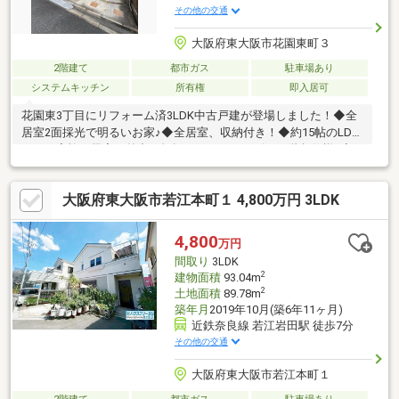
その他の交通
大阪府東大阪市花園東町３
2階建て
都市ガス
駐車場あり
システムキッチン
所有権
即入居可
花園東3丁目にリフォーム済3LDK中古戸建が登場しました！◆全
居室2面採光で明るいお家♪◆全居室、収納付き！◆約15帖のLDK
は、ご家族の帰宅や外出を把握しやすい、リビング階段仕様♪◆
食洗器付きのシステムキッチン◆収納力のあるロフトもございま
す！◆バルコニーは急な天候の変化にも対応できる屋根付き！◆
大阪府東大阪市若江本町１ 4,800万円 3LDK
駐車場は雨を避けて停められるカーポート◆リフォーム内容新
調：キッチン、トイレ、洗面(R2年)外壁再塗装(R５年)リフォーム
済につき気持ち良く新生活をスタート♪室内大変キレイです！是非
4,800
万円
一度ご覧ください！
間取り
3LDK
2
建物面積
93.04m
2
土地面積
89.78m
築年月
2019年10月(築6年11ヶ月)
近鉄奈良線 若江岩田駅 徒歩7分
その他の交通
大阪府東大阪市若江本町１