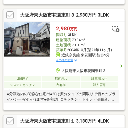
た間取り。・南向きバルコニーから室内へ明るい陽光が差し込み
ます。・季節物の収納に便利な大容量の屋根裏収納を備えていま
大阪府東大阪市花園東町３ 2,980万円 3LDK
す。・床暖房やミストサウナなど日々の暮らしを彩る設備が充
実。・内装一部リフォーム完了（クロス・畳・障子貼替等）。・
スーパーやこども園が徒歩5分圏内にあり生活至便です。・前面道
2,980
万円
路は通行量が少なく落ち着いた住環境です。・敷地内には軽自動
間取り
3LDK
車1台分の駐車スペースがございます。
2
建物面積
79.34m
2
土地面積
70.03m
築年月
2004年10月(築21年11ヶ月)
近鉄奈良線 東花園駅 徒歩9分
その他の交通
大阪府東大阪市花園東町３
2階建て
都市ガス
駐車場あり
システムキッチン
所有権
即入居可
●分譲地内の閑静な住宅街●2Fは振分タイプの間取りで個々のプラ
イバシーも守られます●令和2年にキッチン・トイレ・洗面台、令
和5年に外装再塗装のリフォーム歴有●お車をお持ちの方には必要
な駐車場はカーポート付●リビングは広々15帖♪ご家族でゆったり
でき、明るくて過ごしやすいです●キッチンには食洗機有♪洗い物
大阪府東大阪市花園東町１ 3,180万円 4LDK
の手間が減り、快適にお料理できます●お風呂には追い焚き機能
はもちろん浴室暖房、サウナ機能も完備●床暖房、温水洗浄便