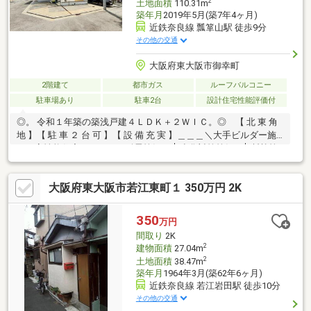
2
土地面積
110.31m
築年月
2019年5月(築7年4ヶ月)
近鉄奈良線 瓢箪山駅 徒歩9分
その他の交通
大阪府東大阪市御幸町
2階建て
都市ガス
ルーフバルコニー
駐車場あり
駐車2台
設計住宅性能評価付
◎。 令和１年築の築浅戸建４ＬＤＫ＋２ＷＩＣ。◎ 【 北 東 角
地 】【 駐 車 ２ 台 可 】【 設 備 充 実 】＿＿＿＼大手ビルダー施
工の高性能住宅／＿＿＿ 耐震等級３ │ 劣化対策等級３│ 断熱等
級３ 住宅性能評価＆フラット35S適合証明書取得＿＿＿＿＿＿
＿＿＿＿＿＿＿＿＿＿＿＿＿＿＿＿●近鉄奈良線「瓢箪山」駅ま
大阪府東大阪市若江東町１ 350万円 2K
で徒歩９分●対面キッチンで開放感あるLDK16.6帖●浴室暖房乾燥
機完備の広々一坪バスルーム●WIC2か所！全居室収納完備●屋根付
きルーフバルコニー●シャッター雨戸付き［学 校 区］縄手小学
350
万円
校…徒歩６分 / 繩手中学校…徒歩９分
間取り
2K
2
建物面積
27.04m
2
土地面積
38.47m
築年月
1964年3月(築62年6ヶ月)
近鉄奈良線 若江岩田駅 徒歩10分
その他の交通