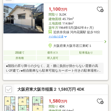
江店 約515mコノミヤ若江岩田店 約714mローソン東大阪若江
本町店 約397mファミリーマート東大阪若江南町店 約695mサ
1,100
万円
ンドラッグ若江岩田店 約696m
間取り
3LDK
2
建物面積
45.75m
2
土地面積
114.8m
築年月
1964年5月(築62年4ヶ月)
近鉄奈良線 河内花園駅 徒歩10分
その他の交通
大阪府東大阪市若江東町１
2階建て
都市ガス
駐車場あり
所有権
即入居可
●階段の昇り降りの少なく、足・腰に負担が掛からない需要の高
い2F建て♪●軽自動車なら駐車可能なカーポート付きの駐車場有♪●
小さい庭もあり、家庭菜園、小さいお子様のプール遊び等できま
す！●廊下、お風呂、トイレには手すり付♪高齢者の方も安心！●
玄関はリビングかキッチンにすぐ行ける2WAY仕様！●追い焚き機
大阪府東大阪市稲葉２ 1,580万円 4DK
能、温水洗浄便座の室内設備はあります。●キッチンから勝手口
を出れば洗濯機置場があり干す作業まで完結できます●全居室収
納有ではないですが、収納スペースは豊富にございます●学校・
1,580
万円
スーパー・コンビニが徒歩10分圏内と近く、住環境が充実した立
間取り
4DK
地も魅力的！●収益物件としても適しています！
2