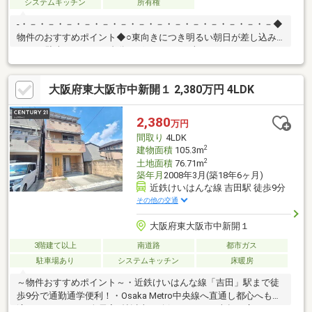
システムキッチン
所有権
-・－・－・－・－・－・－・－・－・－・－・－・－・－・－◆
物件のおすすめポイント◆○東向きにつき明るい朝日が差し込み
ます♪○駐車スペース１台分ございます。（車種による）○ロフト
付きで収納力◎※原則再建築不可です。詳細はお気軽にお問い合
わせください！◆会社の特徴◆☆当社ではリフォーム費用も住宅
大阪府東大阪市中新開１ 2,380万円 4LDK
ローンに組み込めます♪ 【自社施工のお得なリフォームパック６
５０万円(税込)】ハウスフリーダムは【東証スタンダード上場企
業】です。不動産購入や住宅ローンについては、ハウスフリーダ
2,380
万円
ムにお任せ下さい。 -・－・－・－・－・－・－・－・－・－・
間取り
4LDK
－・－・－・－・－
2
建物面積
105.3m
2
土地面積
76.71m
築年月
2008年3月(築18年6ヶ月)
近鉄けいはんな線 吉田駅 徒歩9分
その他の交通
大阪府東大阪市中新開１
3階建て以上
南道路
都市ガス
駐車場あり
システムキッチン
床暖房
～物件おすすめポイント～・近鉄けいはんな線「吉田」駅まで徒
歩9分で通勤通学便利！・Osaka Metro中央線へ直通し都心へも快
適にアクセス。・全居室6帖以上を確保した100平米超の広々とし