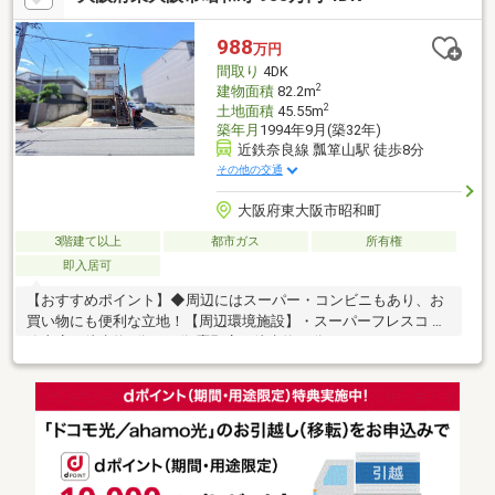
学も安心！▼周辺環境サンディ東大阪瓜生堂店 約198mコノミヤ
若江岩田店 約251mローソンストア100若江岩田店 約351mファ
988
万円
ミリーマート若江岩田駅店 約540mサンドラッグ若江岩田店 約
間取り
4DK
342m
2
建物面積
82.2m
2
土地面積
45.55m
築年月
1994年9月(築32年)
近鉄奈良線 瓢箪山駅 徒歩8分
その他の交通
大阪府東大阪市昭和町
3階建て以上
都市ガス
所有権
即入居可
【おすすめポイント】◆周辺にはスーパー・コンビニもあり、お
買い物にも便利な立地！【周辺環境施設】・スーパーフレスコ 瓢
箪山店：徒歩約7分・万代 鷹殿店：徒歩約15分・ファミリーガー
デン花園：徒歩約18分・スギドラッグ 東大阪旭町店：徒歩約6
分・ファミリーマート 東大阪旭町店：徒歩約7分・セブン-イレブ
ン ひょうたんやま北店：徒歩約6分・東大阪市立縄手北中学校：
徒歩約14分・東大阪市立縄手北小学校：徒歩約8分・四葉幼稚
園：徒歩約6分ご覧いただきありがとうございます♪是非お気軽に
お問い合わせください♪