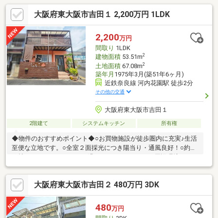
大阪府東大阪市吉田１ 2,200万円 1LDK
2,200
万円
間取り
1LDK
2
建物面積
53.51m
2
土地面積
67.08m
築年月
1975年3月(築51年6ヶ月)
近鉄奈良線 河内花園駅 徒歩2分
その他の交通
大阪府東大阪市吉田１
2階建て
システムキッチン
所有権
◆物件のおすすめポイント◆○お買物施設が徒歩圏内に充実♪生活
至便な立地です。○全室２面採光につき陽当り・通風良好！○約２
０帖のＬＤＫ！ゆったりお過ごしいただけます♪＜周辺環境＞・万
代花園店 徒歩２分(約147mm)・セブンイレブン東大阪花園本町1
丁目店ま 徒歩７分(約515m)・東大阪市立英田南小学校 徒歩１
大阪府東大阪市吉田２ 480万円 3DK
０分(約734m)・東大阪市立英田中学校 徒歩１７分(約1300m)◆
会社の特徴◆ハウスフリーダムは【東証スタンダード上場企業】
です！不動産購入や住宅ローンについては、ハウスフリーダムに
480
万円
お任せ下さい♪（ご来店の際は、店舗に駐車場を完備しておりま