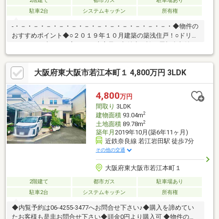
2階建て
都市ガス
駐車場あり
駐車2台
システムキッチン
所有権
-・－・－・－・－・－・－・－・－・－・－・－・－・◆物件の
おすすめポイント◆○２０１９年１０月建築の築浅住戸！○ドリー
ムハウスで建てたお家です♪○大容量の収納力を誇る屋根裏収納
（６帖）付！○１９．６帖の広々としたLDKを採用♪○近鉄奈良線
「若江岩田」駅まで徒歩７分！○お買物施設が充実した生活便利
大阪府東大阪市若江本町１ 4,800万円 3LDK
便な立地です♪◆会社の特徴◆ハウスフリーダムは【東証スタン
ダード上場企業】です！不動産購入や住宅ローンについては、ハ
ウスフリーダムにお任せ下さい♪（ご来店の際は、店舗に駐車場を
4,800
万円
完備しております）
間取り
3LDK
2
建物面積
93.04m
2
土地面積
89.78m
築年月
2019年10月(築6年11ヶ月)
近鉄奈良線 若江岩田駅 徒歩7分
その他の交通
大阪府東大阪市若江本町１
2階建て
都市ガス
駐車場あり
駐車2台
システムキッチン
所有権
◆内覧予約は06-4255-3477へお問合せ下さい♪◆購入を諦めてい
たお客様も是非お問合せ下さい◆頭金0円より購入可 ◆物件の特