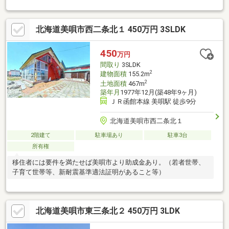
です♪■シャッター付車庫あり！駐車やタイヤ・除雪道具の保管に
も重宝します♪■庭スペースもあり、ガーデニングや家庭菜園を楽
しみたい方にもおすすめです♪■和室・洋室を複数備え、家族構成
北海道美唄市西二条北１ 450万円 3SLDK
に合わせて使い分けしやすい間取りです♪■収納や納戸もあり、季
節物や日用品の保管にも便利です♪■水回りもまとまっており、リ
フォーム素材としてもご検討いただけます♪※増築未登記部分があ
450
万円
る可能性がございますお気軽にお問い合わせください♪（TEL:011-
間取り
3SLDK
790-8100）
2
建物面積
155.2m
2
土地面積
467m
築年月
1977年12月(築48年9ヶ月)
ＪＲ函館本線 美唄駅 徒歩9分
北海道美唄市西二条北１
2階建て
駐車場あり
駐車3台
所有権
移住者には要件を満たせば美唄市より助成金あり。（若者世帯、
子育て世帯等、新耐震基準適法証明があること等）
北海道美唄市東三条北２ 450万円 3LDK