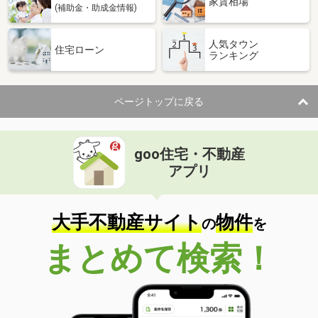
家賃相場
(補助金・助成金情報)
人気タウン
住宅ローン
ランキング
ページトップに戻る
goo住宅・不動産
アプリ
大手不動産サイト
物件
の
を
まとめて検索！