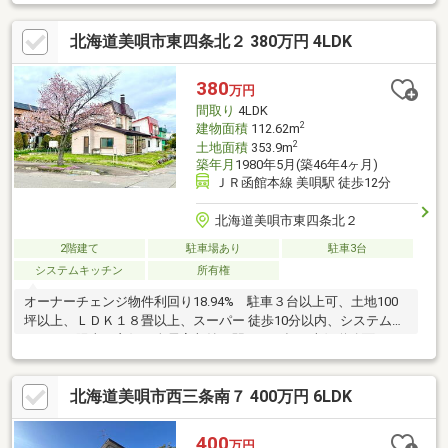
陥や・腐食、給排水管の故障や漏水についてお引渡しより２年間
保証【周辺施設】・美唄市立東小学校2300ｍ（徒歩29分）・美唄
北海道美唄市東四条北２ 380万円 4LDK
市立東中学校2500ｍ（徒歩32分/自転車10分）2台駐車可能、1階2
部屋2階2部屋の４LDK住宅になります。各居室に収納スペースを
確保しているため、使いやすい間取りとなっています。庭も付い
380
万円
ているため家庭菜園やバーベキューなどもできます
間取り
4LDK
2
建物面積
112.62m
2
土地面積
353.9m
築年月
1980年5月(築46年4ヶ月)
ＪＲ函館本線 美唄駅 徒歩12分
北海道美唄市東四条北２
2階建て
駐車場あり
駐車3台
システムキッチン
所有権
オーナーチェンジ物件利回り18.94% 駐車３台以上可、土地100
坪以上、ＬＤＫ１８畳以上、スーパー 徒歩10分以内、システムキ
ッチン、陽当り良好、全居室収納、駅まで平坦、南側道路面す、
閑静な住宅地、総合病院 徒歩10分以内、前道６ｍ以上、角地、和
室、整形地、庭１０坪以上、シャワー付洗面化粧台、２階建、複
北海道美唄市西三条南７ 400万円 6LDK
層ガラス、温水洗浄便座、浴室に窓、緑豊かな住宅地、都市近
郊、通風良好、南西向き、全居室６畳以上、平坦地、周辺交通量
少なめ、整備された歩道
400
万円