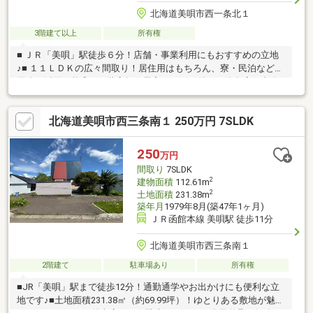
北海道美唄市西一条北１
3階建て以上
所有権
■ ＪＲ「美唄」駅徒歩６分！店舗・事業利用にもおすすめの立地
♪■ １１ＬＤＫの広々間取り！居住用はもちろん、寮・民泊など多
用途に活用可能◎■ １階店舗＋居宅スペース付き！飲食店や事務
所兼住宅としてもご検討いただけます♪■ 趣ある和室空間やレトロ
な内装が魅力の住まいです◎■ 路面側からの視認性も期待できる
北海道美唄市西三条南１ 250万円 7SLDK
店舗入口！■ 徒歩１０分圏内にスーパー・コンビニ・病院・公園
など生活利便施設が充実♪■ 隣接建物もセット販売！隣棟も１階店
舗・２階居宅仕様です◎※室内写真は別途お送り可能です♪リフォ
250
万円
ームのご相談も承っておりますので、お気軽にご相談ください
間取り
7SLDK
♪（TEL:011-790-8100）
2
建物面積
112.61m
2
土地面積
231.38m
築年月
1979年8月(築47年1ヶ月)
ＪＲ函館本線 美唄駅 徒歩11分
北海道美唄市西三条南１
2階建て
駐車場あり
所有権
■JR「美唄」駅まで徒歩12分！通勤通学やお出かけにも便利な立
地です♪■土地面積231.38㎡（約69.99坪）！ゆとりある敷地が魅力