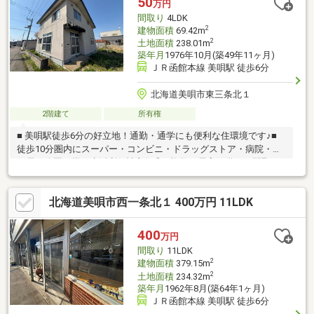
50
万円
間取り
4LDK
2
建物面積
69.42m
2
土地面積
238.01m
築年月
1976年10月(築49年11ヶ月)
ＪＲ函館本線 美唄駅 徒歩6分
北海道美唄市東三条北１
2階建て
所有権
■ 美唄駅徒歩6分の好立地！通勤・通学にも便利な住環境です♪■
徒歩10分圏内にスーパー・コンビニ・ドラッグストア・病院・郵
便局・公園が揃い生活利便性良好◎■ 複数の居室を備えた間取り
でファミリーや用途分けにも対応可能！■ 屋根裏スペース付きで
収納や趣味空間としても活用可能です♪■ 水回りは現況を活かしつ
北海道美唄市西一条北１ 400万円 11LDK
つリフォームもおすすめ◎※本物件は2階部分未登記となっており
ます※建築年月は不明のため概算で掲載しておりますリフォーム
のご相談も弊社で承っておりますのでお気軽にご相談ください
400
万円
♪（TEL]011-790-8100）
間取り
11LDK
2
建物面積
379.15m
2
土地面積
234.32m
築年月
1962年8月(築64年1ヶ月)
ＪＲ函館本線 美唄駅 徒歩6分