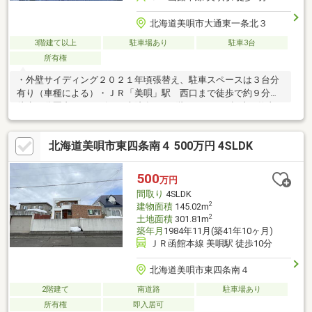
北海道美唄市大通東一条北３
3階建て以上
駐車場あり
駐車3台
所有権
・外壁サイディング２０２１年頃張替え、駐車スペースは３台分
有り（車種による）・ＪＲ「美唄」駅 西口まで徒歩で約９分・
徒歩５分圏内にコンビニや病院有り・1階ガレージは趣味や仕事の
空間として多用途に使用可能ですお問合せの際は【物件番号１９
４８５】とお伝えいただけるとスムーズにご対応できます。
北海道美唄市東四条南４ 500万円 4SLDK
500
万円
間取り
4SLDK
2
建物面積
145.02m
2
土地面積
301.81m
築年月
1984年11月(築41年10ヶ月)
ＪＲ函館本線 美唄駅 徒歩10分
北海道美唄市東四条南４
2階建て
南道路
駐車場あり
所有権
即入居可