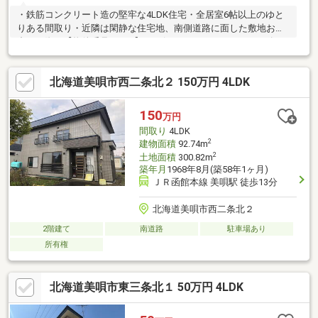
・鉄筋コンクリート造の堅牢な4LDK住宅・全居室6帖以上のゆと
りある間取り・近隣は閑静な住宅地、南側道路に面した敷地お問
合せの際は【物件番号13883】とお伝えいただけるとスムーズに
ご対応できます。
北海道美唄市西二条北２ 150万円 4LDK
150
万円
間取り
4LDK
2
建物面積
92.74m
2
土地面積
300.82m
築年月
1968年8月(築58年1ヶ月)
ＪＲ函館本線 美唄駅 徒歩13分
北海道美唄市西二条北２
2階建て
南道路
駐車場あり
所有権
北海道美唄市東三条北１ 50万円 4LDK