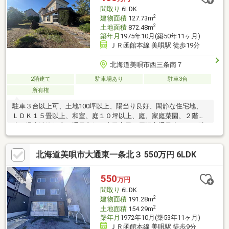
間取り
6LDK
2
建物面積
127.73m
2
土地面積
872.48m
築年月
1975年10月(築50年11ヶ月)
ＪＲ函館本線 美唄駅 徒歩19分
北海道美唄市西三条南７
2階建て
駐車場あり
駐車3台
所有権
駐車３台以上可、土地100坪以上、陽当り良好、閑静な住宅地、
ＬＤＫ１５畳以上、和室、庭１０坪以上、庭、家庭菜園、２階
建、温水洗浄便座、通風良好、古民家風、周辺交通量少なめ、隣
家との間隔が大きい
北海道美唄市大通東一条北３ 550万円 6LDK
550
万円
間取り
6LDK
2
建物面積
191.28m
2
土地面積
154.29m
築年月
1972年10月(築53年11ヶ月)
ＪＲ函館本線 美唄駅 徒歩9分