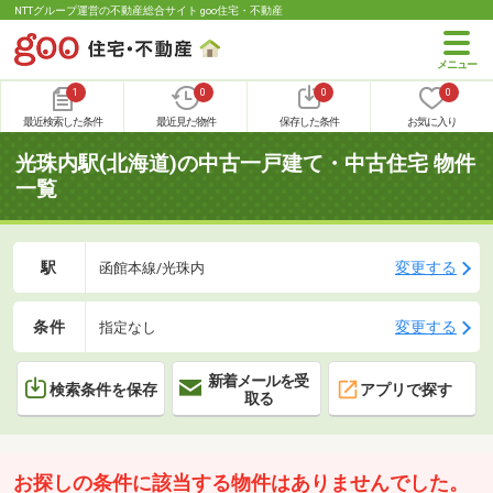
NTTグループ運営の不動産総合サイト goo住宅・不動産
1
0
0
0
最近検索した条件
最近見た物件
保存した条件
お気に入り
光珠内駅(北海道)の中古一戸建て・中古住宅 物件
一覧
駅
変更する
函館本線/光珠内
条件
変更する
指定なし
新着メールを受
検索条件を保存
アプリで探す
取る
お探しの条件に該当する物件はありませんでした。