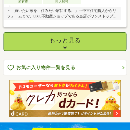
所有権
即入居可
～「買いたい家を、住みたい家にする。」～中古住宅購入からリ
フォームまで、LIXIL不動産ショップである当店がワンストップで
サポート致します！豊富な知識と経験でお客様の理想の住まい・
暮らしを叶えます。ぜひお気軽にご相談ください♪＜周辺環境＞
●「美唄市立中央小学校」 徒歩約１０分（733m）●「美唄市立美
唄中学校」徒歩約１８分（1375ｍ）●「Aコープ びばい本店」徒
もっと見る
歩約１２分（929ｍ）●「美唄郵便局」徒歩約３分（168ｍ）●「美
唄市役所」徒歩約３分（170ｍ）
お気に入り物件一覧を見る