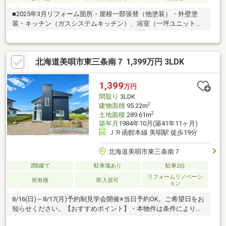
■2025年3月リフォーム箇所・屋根一部張替（他塗装）・外壁塗
装・キッチン（ガスシステムキッチン）、浴室（一坪ユニットバ
ス）、洗面台（リクシルw900）、灯油給湯器、灯油ストーブ（1
か所）交換・床張替（和室：琉球風畳、他フロアタイル施行）・
壁天井クロス塗装（一部張替）・シャッター交換・その他塀を一
北海道美唄市東三条南７ 1,399万円 3LDK
部撤去することで更に駐車スペースを確保できます。1階の物置も
軽自動車であれば格納することも可能です。
1,399
万円
間取り
3LDK
2
建物面積
95.22m
2
土地面積
289.61m
築年月
1984年10月(築41年11ヶ月)
ＪＲ函館本線 美唄駅 徒歩19分
北海道美唄市東三条南７
2階建て
駐車場あり
駐車2台
リフォームリノベーシ
所有権
即入居可
ョン
8/16(日)～8/17(月)予約制見学会開催※当日予約OK。ご希望日をお
知らせください。【おすすめポイント】・本物件は条件により住
宅ローン減税が適用されます。・雨漏り、構造上主要な部分の欠