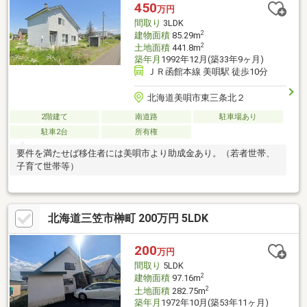
450
万円
間取り
3LDK
2
建物面積
85.29m
2
土地面積
441.8m
築年月
1992年12月(築33年9ヶ月)
ＪＲ函館本線 美唄駅 徒歩10分
北海道美唄市東三条北２
2階建て
南道路
駐車場あり
駐車2台
所有権
要件を満たせば移住者には美唄市より助成金あり。（若者世帯、
子育て世帯等）
北海道三笠市榊町 200万円 5LDK
200
万円
間取り
5LDK
2
建物面積
97.16m
2
土地面積
282.75m
築年月
1972年10月(築53年11ヶ月)