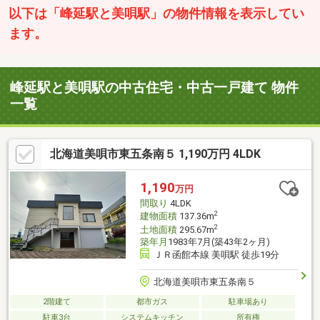
以下は「峰延駅と美唄駅」の物件情報を表示してい
ます。
峰延駅と美唄駅の中古住宅・中古一戸建て 物件
一覧
北海道美唄市東五条南５ 1,190万円 4LDK
1,190
万円
間取り
4LDK
2
建物面積
137.36m
2
土地面積
295.67m
築年月
1983年7月(築43年2ヶ月)
ＪＲ函館本線 美唄駅 徒歩19分
北海道美唄市東五条南５
2階建て
都市ガス
駐車場あり
駐車3台
システムキッチン
所有権