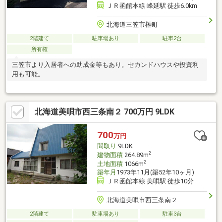
ＪＲ函館本線 峰延駅 徒歩6.0km
北海道三笠市榊町
2階建て
駐車場あり
駐車2台
所有権
三笠市より入居者への助成金等もあり。セカンドハウスや投資利
用も可能。
北海道美唄市西三条南２ 700万円 9LDK
700
万円
間取り
9LDK
2
建物面積
264.89m
2
土地面積
1066m
築年月
1973年11月(築52年10ヶ月)
ＪＲ函館本線 美唄駅 徒歩10分
北海道美唄市西三条南２
2階建て
駐車場あり
駐車3台