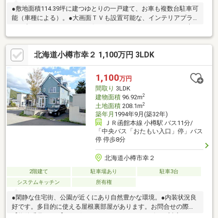
●敷地面積114.39坪に建つゆとりの一戸建て、お車も複数台駐車可
能（車種による）。●大画面ＴＶも設置可能な、インテリアプラ
ンが考えやすいワイドなリビング。●パンづくりやパーティ、大
勢でお料理するのに大活躍のアイランドキッチン。お問合せの際
は【物件番号15709】とお伝えいただけるとスムーズにご対応で
北海道小樽市幸２ 1,100万円 3LDK
きます。駐車３台以上可、土地100坪以上、スーパー 徒歩10分以
内、システムキッチン、前道６ｍ以上、角地、始発駅、整形地、
庭１０坪以上、庭、トイレ２ヶ所、浴室に窓、アイランドキッチ
1,100
万円
ン、ＩＨクッキングヒーター、３階建以上、小学校 徒歩10分以内
間取り
3LDK
2
建物面積
96.92m
2
土地面積
208.1m
築年月
1994年9月(築32年)
ＪＲ函館本線 小樽駅 バス11分/
「中央バス「おたもい入口」停」バス
停 停歩8分
北海道小樽市幸２
2階建て
駐車場あり
駐車3台
システムキッチン
所有権
●閑静な住宅街、公園が近くにあり自然豊かな環境。●内装状況良
好です。多目的に使える屋根裏部屋があります。お問合せの際は
【物件番号24689】とお伝えいただけるとスムーズにご対応でき