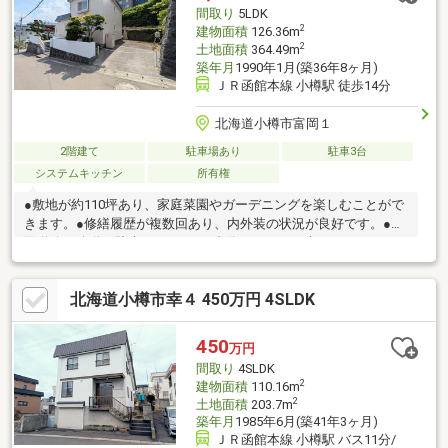
20分）・長橋中学校まで約1kｍ（徒歩13分）・スーパー
間取り
5LDK
2
建物面積
126.36m
2
土地面積
364.49m
築年月
1990年1月(築36年8ヶ月)
ＪＲ函館本線 小樽駅 徒歩14分
北海道小樽市富岡１
2階建て
駐車場あり
駐車3台
システムキッチン
所有権
●敷地が約110坪あり、家庭菜園やガーデニングを楽しむことがで
きます。●修繕履歴が複数回あり、内外装の状況が良好です。●前
面道路が公道で駐車スペースが3台分あります（車種による）。●
閑静な住宅街。●玄関前と駐車場にロードヒーティングがあり冬
も安心です。お問合せの際は【物件番号19938】とお伝えいただ
北海道小樽市幸４ 450万円 4SLDK
けるとスムーズにご対応できます。駐車３台以上可、土地100坪
以上、スーパー 徒歩10分以内、システムキッチン、ＬＤＫ１５畳
以上、前道６ｍ以上、和室、始発駅、トイレ２ヶ所、２階建、浴
450
万円
室に窓、全居室６畳以上、小学校 徒歩10分以内
間取り
4SLDK
2
建物面積
110.16m
2
土地面積
203.7m
築年月
1985年6月(築41年3ヶ月)
ＪＲ函館本線 小樽駅 バス11分/