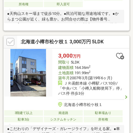
所有権
即入居可
●天狗山スキー場まで徒歩10分。●民泊可能な用途地域です。●か
らまつ公園が近く、緑も豊か。お問合せの際は【物件番号
23811】とお伝えいただけるとスムーズにご対応できます。駐車
２台可、ＬＤＫ２０畳以上、土地50坪以上、前道６ｍ以上、和
室、始発駅、２階建、東南向き、緑豊かな住宅地
北海道小樽市松ケ枝１ 3,000万円 5LDK
3,000
万円
間取り
5LDK
2
建物面積
164.36m
2
土地面積
191.99m
築年月
2007年3月(築19年6ヶ月)
ＪＲ函館本線 小樽駅 バス10分/
「中央バス「小樽入船郵便局下」停」
バス停 停歩3分
北海道小樽市松ケ枝１
3階建て以上
南道路
駐車場あり
駐車3台
システムキッチン
所有権
●こだわりの「デザイナーズ・ガレージライフ」を叶える家。●車