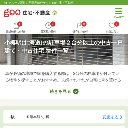
NTTグループ運営の不動産総合サイト goo住宅・不動産
1
0
0
0
最近検索した条件
最近見た物件
保存した条件
お気に入り
小樽駅(北海道)の駐車場２台分以上の中古一戸
建て・中古住宅 物件一覧
車が必須の地域で家を購入する際は、2台分の駐車場が付いてい
る物件を探すことがおすすめ。夫婦それぞれが自宅に車を置ける
ので、通勤や買い物の際に困ることがありません。ここでは、駐
続きを見る
車場2台分以上を備えている中古の一戸建てを紹介します。物件
別に間取りや設備、周辺の環境が異なるので、重視したいポイン
トをチェックしましょう。
駅
変更する
函館本線/小樽