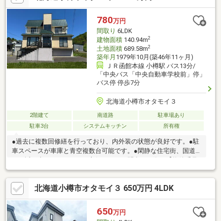
以上、和室、始発駅、２階建、浴室に窓、緑豊かな住宅地、眺望
良好、高台に立地、小学校 徒歩10分以内、屋根裏収納
780
万円
間取り
6LDK
2
建物面積
140.94m
2
土地面積
689.58m
築年月
1979年10月(築46年11ヶ月)
ＪＲ函館本線 小樽駅 バス13分/
「中央バス「中央自動車学校前」停」
バス停 停歩7分
北海道小樽市オタモイ３
2階建て
南道路
駐車場あり
駐車3台
システムキッチン
所有権
●過去に複数回修繕を行っており、内外装の状態が良好です。●駐
車スペースが車庫と青空複数台可能です。●閑静な住宅街、国道
から近く車でのアクセスが良好です。お問合せの際は【物件番号
27582】とお伝えいただけるとスムーズにご対応できます。駐車
３台以上可、ＬＤＫ２０畳以上、土地100坪以上、南向き、シス
北海道小樽市オタモイ３ 650万円 4LDK
テムキッチン、全居室収納、南側道路面す、閑静な住宅地、前道
６ｍ以上、和室、始発駅、庭１０坪以上、庭、家庭菜園、シャワ
ー付洗面化粧台、トイレ２ヶ所、２階建、南庭、浴室に窓、シャ
650
万円
ッター車庫、周辺交通量少なめ