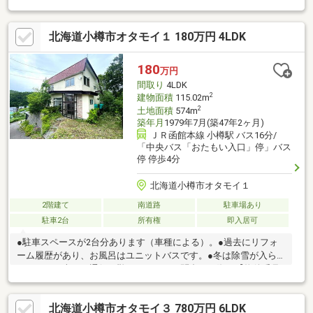
ます。駐車３台以上可、土地50坪以上、ＬＤＫ１８畳以上、南向
き、システムキッチン、陽当り良好、閑静な住宅地、前道６ｍ以
北海道小樽市オタモイ１ 180万円 4LDK
上、角地、始発駅、シャワー付洗面化粧台、２階建、浴室に窓、
ＴＶモニタ付インターホン、緑豊かな住宅地、全居室６畳以上、
リビング階段、周辺交通量少なめ
180
万円
間取り
4LDK
2
建物面積
115.02m
2
土地面積
574m
築年月
1979年7月(築47年2ヶ月)
ＪＲ函館本線 小樽駅 バス16分/
「中央バス「おたもい入口」停」バス
停 停歩4分
北海道小樽市オタモイ１
2階建て
南道路
駐車場あり
駐車2台
所有権
即入居可
●駐車スペースが2台分あります（車種による）。●過去にリフォ
ーム履歴があり、お風呂はユニットバスです。●冬は除雪が入ら
ないので、車での通行は難しいです。お問合せの際は【物件番号
33670】とお伝えいただけるとスムーズにご対応できます。駐車
２台可、即引渡可、土地100坪以上、テニスコートが近い、南向
北海道小樽市オタモイ３ 780万円 6LDK
き、南側道路面す、閑静な住宅地、ＬＤＫ１５畳以上、前道６ｍ