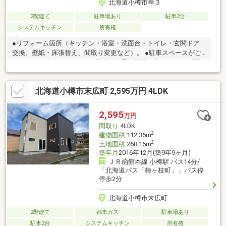
北海道小樽市幸３
2階建て
駐車場あり
駐車2台
システムキッチン
所有権
●リフォーム箇所（キッチン・浴室・洗面台・トイレ・玄関ドア
交換、壁紙・床張替え、間取り変更など）。 ●駐車スペースがご
ざいます（車種による）。●高台に位置し眺望が良好です。お問
合せの際は【物件番号21200】とお伝えいただけるとスムーズに
ご対応できます。駐車２台可、南向き、システムキッチン、全居
北海道小樽市末広町 2,595万円 4LDK
室収納、閑静な住宅地、ＬＤＫ１５畳以上、前道６ｍ以上、始発
駅、整形地、シャワー付洗面化粧台、２階建、眺望良好、アイラ
ンドキッチン、全居室６畳以上、高台に立地、小学校 徒歩10分以
2,595
万円
内、テラス、周辺交通量少なめ
間取り
4LDK
2
建物面積
112.36m
2
土地面積
268.16m
築年月
2016年12月(築9年9ヶ月)
ＪＲ函館本線 小樽駅 バス14分/
「北海道バス「梅ヶ枝町」」バス停
停歩2分
北海道小樽市末広町
2階建て
都市ガス
駐車場あり
駐車2台
システムキッチン
所有権