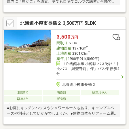
庫内に「鳥かご」を設置、冬でも自宅でゴルフの練習が可能で
す。●透かし階段＆シーリングファン付きの吹き抜け仕様、窓が
多く開放的な内装。●裏庭があり、家庭菜園やBBQも楽しめます。
お問合せの際は【物件番号10534】とお伝えいただけるとスムー
北海道小樽市長橋２ 3,500万円 5LDK
ズにご対応できます。駐車３台以上可、ＬＤＫ２０畳以上、土地
50坪以上、市街地が近い、南向き、システムキッチン、南側道路
面す、前道６ｍ以上、和室、始発駅、整形地、庭、家庭菜園、浴
3,500
万円
室に窓、都市近郊、シャッター車庫、ＩＨクッキングヒーター、
間取り
5LDK
３階建以上
2
建物面積
137.16m
2
土地面積
2301.03m
築年月
1966年9月(築60年)
ＪＲ函館本線 小樽駅 バス9分/「中
央バス「興聖寺前」停」バス停 停歩4
分
北海道小樽市長橋２
2階建て
南道路
駐車場あり
駐車3台
所有権
●お庭にキッチンハウスやシャワールームもあり、キャンプスペ
ースや別荘としていかがでしょうか。●建物自体もリフォーム履
歴があり、内外装の状況が良好です。●広大なウッドデッキから
見渡す景色は絶景です。お問合せの際は【物件番号32110】とお