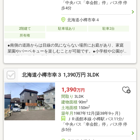
「中央バス「幸会館」停」バス停 停
歩4分
北海道小樽市幸４
2階建て
駐車場あり
駐車2台
所有権
●南側の道路からは目線の気にならない場所にお庭があり、家庭
菜園やバーベキューを楽しむことが可能です。●小学校や公園が
徒歩圏内で子育て環境が良好です。●一階の洋室からお庭に出入
りすることが可能で、お庭を整地すればドックランを作る事も可
能です。お問合せの際は【物件番号22710】とお伝えいただける
北海道小樽市幸３ 1,390万円 3LDK
とスムーズにご対応できます。駐車２台可、土地50坪以上、ＬＤ
Ｋ１８畳以上、閑静な住宅地、前道６ｍ以上、和室、整形地、
庭、家庭菜園、トイレ２ヶ所、２階建、南庭、ＴＶモニタ付イン
1,390
万円
ターホン、シャッター車庫、全居室６畳以上、小学校 徒歩10分以
間取り
3LDK
内、周辺交通量少なめ
2
建物面積
90m
2
土地面積
150m
築年月
1987年12月(築38年9ヶ月)
ＪＲ函館本線 小樽駅 バス11分/
「中央バス「幸会館」停」バス停 停
歩5分