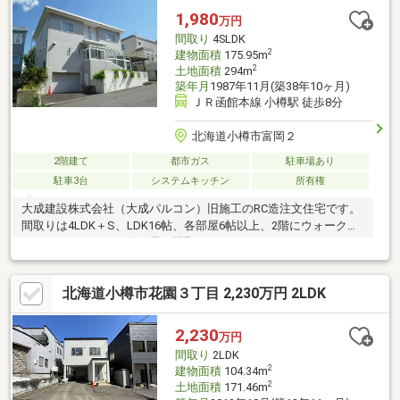
備も充実しています。駐車は車庫含み3台以上駐車可能です。豊か
1,980
万円
な自然に囲まれながら、海と共に暮らす特別な日々を・・
間取り
4SLDK
2
建物面積
175.95m
2
土地面積
294m
築年月
1987年11月(築38年10ヶ月)
ＪＲ函館本線 小樽駅 徒歩8分
北海道小樽市富岡２
2階建て
都市ガス
駐車場あり
駐車3台
システムキッチン
所有権
大成建設株式会社（大成パルコン）旧施工のRC造注文住宅です。
間取りは4LDK＋S、LDK16帖、各部屋6帖以上、2階にウォークイ
ンクロゼットのある使い易い間取りとなっております。また、１
階にインナーテラス、2階にはバルコニーが設置されており、2階
バルコニー、2階洋室（約16帖）・和室から小樽港を望めます！
北海道小樽市花園３丁目 2,230万円 2LDK
駐車スペースは、組込み車庫・高さ約2.6ｍのカーポートがあり、
車種によりますが3台以上駐車可能です。是非一度お問合せ下さ
い。【 設備】システムキッチン（ガスレンジ都市ガス）、リビン
2,230
万円
グにエアコン設置、給湯灯油ボイラー（浴室追炊き機能付き）
間取り
2LDK
【修繕履歴】２０２２年４月：外壁塗装・屋上防水工事実施
2
建物面積
104.34m
2
土地面積
171.46m