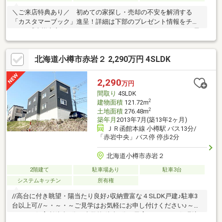
＼ご来店特典あり／ 初めての家探し・売却の不安を解消する
「カスタマーブック」進呈！詳細は下部のプレゼント情報をチェ
ック♪『小樽市入船５丁目』のオススメＰＯＩＮＴ！■ガスから電
気を自家発電する「コレモ(COREMO)」を完備。■都市ガスを使っ
て電気を発電するため、冬もコスト削減■徒歩圏内や車ですぐの
北海道小樽市赤岩２ 2,290万円 4SLDK
距離に買い物施設が充実しています。■各居室のクローゼットの
他、大容量のウォークインクローゼットで収納スペースをしっか
り確保。■キッチンから洗面室、浴室への移動がスムーズな「家
2,290
万円
事ラク動線」を採用。
間取り
4SLDK
2
建物面積
121.72m
2
土地面積
276.48m
築年月
2013年7月(築13年2ヶ月)
ＪＲ函館本線 小樽駅 バス13分/
「赤岩中央」バス停 停歩2分
北海道小樽市赤岩２
2階建て
駐車場あり
駐車3台
システムキッチン
所有権
//高台に付き眺望・陽当たり良好♪収納豊富な４SLDK戸建♪駐車3
台以上可//～・～・～ご見学はお気軽にお申し付けください♪～・
～・～■保育所徒歩2分・小学校 徒歩8分と子育てしやすい住環境