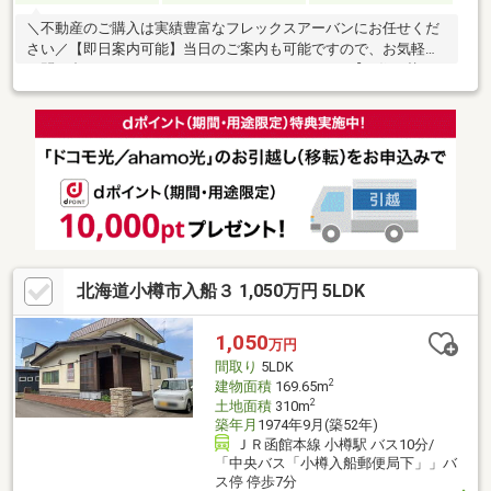
＼不動産のご購入は実績豊富なフレックスアーバンにお任せくだ
さい／【即日案内可能】当日のご案内も可能ですので、お気軽に
お問い合わせください！・０１１-８５０-９３８０【お住み替え
特典対象物件】詳細はプレゼント情報欄をご覧ください！【物件
詳細】●内装一部リフォーム済み・1階フロアタイル上貼り・CF貼
替・クロス一部貼替●外構工事済み●物置付き●人気の対面キッチ
ン●経済的な都市ガス採用●ハウスクリーニング実施済み●バス停
「梅ヶ枝町」まで徒歩2分（JR小樽駅まで乗車約14分）※登記簿謄
本記載の土地面積は268.16㎡ですが、有効宅地面積は204.3㎡
北海道小樽市入船３ 1,050万円 5LDK
1,050
万円
間取り
5LDK
2
建物面積
169.65m
2
土地面積
310m
築年月
1974年9月(築52年)
ＪＲ函館本線 小樽駅 バス10分/
「中央バス「小樽入船郵便局下」」バ
ス停 停歩7分