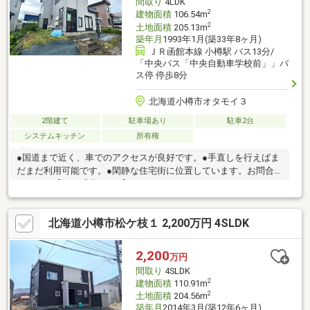
間取り
4LDK
2
建物面積
106.54m
2
土地面積
205.13m
築年月
1993年1月(築33年8ヶ月)
ＪＲ函館本線 小樽駅 バス13分/
「中央バス「中央自動車学校前」」バ
ス停 停歩8分
北海道小樽市オタモイ３
2階建て
駐車場あり
駐車2台
システムキッチン
所有権
●国道まで近く、車でのアクセスが良好です。●手直しを行えばま
だまだ利用可能です。●閑静な住宅街に位置しています。お問合
せの際は【物件番号32555】とお伝えいただけるとスムーズにご
対応できます。駐車２台可、土地50坪以上、南向き、システムキ
ッチン、閑静な住宅地、ＬＤＫ１５畳以上、前道６ｍ以上、和
北海道小樽市松ケ枝１ 2,200万円 4SLDK
室、始発駅、整形地、２階建、吹抜け、全居室６畳以上、周辺交
通量少なめ
2,200
万円
間取り
4SLDK
2
建物面積
110.91m
2
土地面積
204.56m
築年月
2014年3月(築12年6ヶ月)