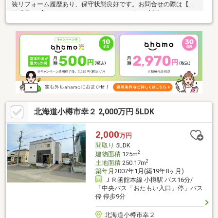
装リフォーム履歴あり、保守状態良好です。お問合せの際は【物
件番号734】とお伝えいただけるとスムーズにご対応できます。
駐車２台可、土地100坪以上、閑静な住宅地、ＬＤＫ１５畳以
上、前道６ｍ以上、和室、始発駅、２階建、浴室に窓、緑豊かな
住宅地、高台に立地、周辺交通量少なめ
北海道小樽市幸２ 2,000万円 5LDK
2,000
万円
間取り
5LDK
2
建物面積
125m
2
土地面積
250.17m
築年月
2007年1月(築19年8ヶ月)
ＪＲ函館本線 小樽駅 バス16分/
「中央バス「おたもい入口」停」バス
停 停歩9分
北海道小樽市幸２