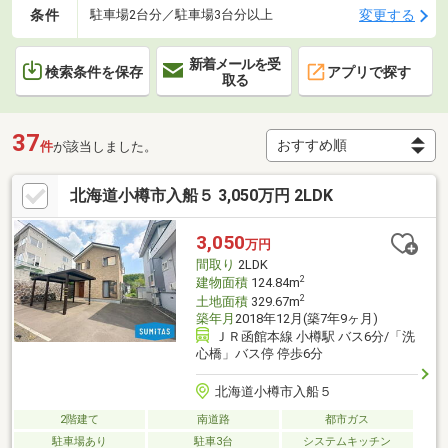
条件
変更する
駐車場2台分／駐車場3台分以上
新着メールを受
検索条件を保存
アプリで探す
取る
37
件
が該当しました。
北海道小樽市入船５ 3,050万円 2LDK
3,050
万円
間取り
2LDK
2
建物面積
124.84m
2
土地面積
329.67m
築年月
2018年12月(築7年9ヶ月)
ＪＲ函館本線 小樽駅 バス6分/「洗
心橋」バス停 停歩6分
北海道小樽市入船５
2階建て
南道路
都市ガス
駐車場あり
駐車3台
システムキッチン