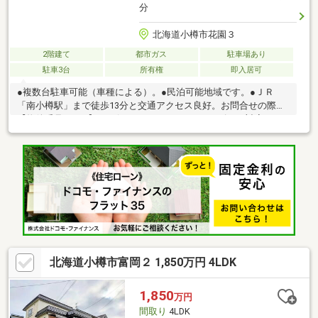
分
北海道小樽市花園３
2階建て
都市ガス
駐車場あり
駐車3台
所有権
即入居可
●複数台駐車可能（車種による）。●民泊可能地域です。●ＪＲ
「南小樽駅」まで徒歩13分と交通アクセス良好。お問合せの際は
【物件番号18834】とお伝えいただけるとスムーズにご対応でき
ます。駐車３台以上可、即引渡可、土地100坪以上、スーパー 徒
歩10分以内、始発駅、整形地、２階建、都市ガス、小学校 徒歩10
分以内
北海道小樽市富岡２ 1,850万円 4LDK
1,850
万円
間取り
4LDK