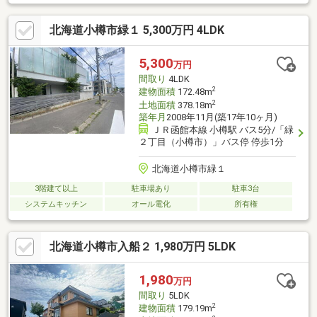
♪■ファミリーマートや郵便局も徒歩圏にあり日々の用事足しに便
利♪■敷地の南面に遮る建物がなく、山々の稜線が観えます♪■83坪
北海道小樽市緑１ 5,300万円 4LDK
以上の敷地には、駐車3台以上可能♪■各居室にクローゼットがあ
り、納戸や地下の物置も備えた収納力のある4SLDK♪■熱源は経済
的な都市ガスエコジョーズ♪■キッチンやユーティリティは幅1ｍ
5,300
万円
以上あり、家事をしやすい間取♪■トイレは1・2階に2ヶ所あり♪
間取り
4LDK
2
建物面積
172.48m
2
土地面積
378.18m
築年月
2008年11月(築17年10ヶ月)
ＪＲ函館本線 小樽駅 バス5分/「緑
２丁目（小樽市）」バス停 停歩1分
北海道小樽市緑１
3階建て以上
駐車場あり
駐車3台
システムキッチン
オール電化
所有権
北海道小樽市入船２ 1,980万円 5LDK
1,980
万円
間取り
5LDK
2
建物面積
179.19m