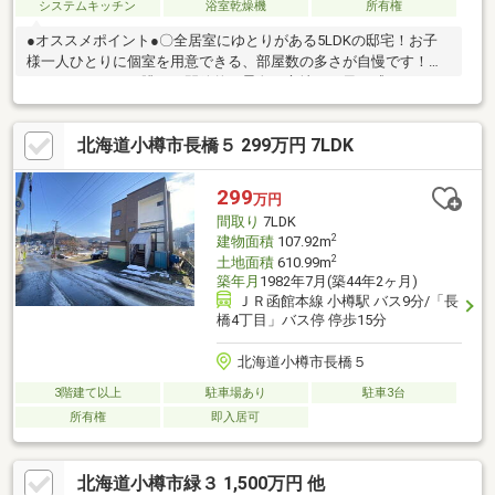
システムキッチン
浴室乾燥機
所有権
●オススメポイント●〇全居室にゆとりがある5LDKの邸宅！お子
様一人ひとりに個室を用意できる、部屋数の多さが自慢です！〇
ウッドデッキから眺める開放的な景色！心地よい風を感じなが
ら、深呼吸したくなる場所♪〇お料理が捗る大容量のキッチン収
納！大きな鍋や調理家電もスッキリ収まり、作業も楽々です！〇
北海道小樽市長橋５ 299万円 7LDK
足を伸ばしてリラックスできる広々バスルーム！お子様との入浴
もゆったり楽しめるサイズです！〇275㎡超の広々とした敷地！
お庭でのガーデニングや、お子様の外遊びも思い切り楽しめます♪
299
万円
〇玄関や廊下に充実の収納スペース！家族全員の靴や掃除道具も
間取り
7LDK
見せずに綺麗に片付きます！お気軽にお問合せくださいませ♪
2
建物面積
107.92m
2
土地面積
610.99m
築年月
1982年7月(築44年2ヶ月)
ＪＲ函館本線 小樽駅 バス9分/「長
橋4丁目」バス停 停歩15分
北海道小樽市長橋５
3階建て以上
駐車場あり
駐車3台
所有権
即入居可
北海道小樽市緑３ 1,500万円 他