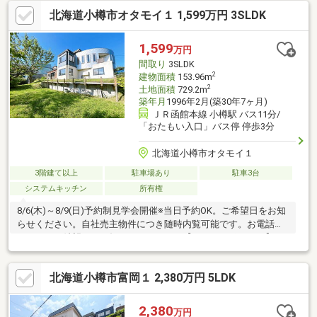
伝えいただけるとスムーズにご対応できます。駐車３台以上可、
北海道小樽市オタモイ１ 1,599万円 3SLDK
土地100坪以上、山が見える、スーパー 徒歩10分以内、南側道路
面す、閑静な住宅地、ＬＤＫ１５畳以上、前道６ｍ以上、角地、
和室、始発駅、庭１０坪以上、庭、シャワー付洗面化粧台、トイ
1,599
万円
レ２ヶ所、２階建、浴室に窓、緑豊かな住宅地、ウッドデッキ、
間取り
3SLDK
眺望良好、南西向き、全居室６畳以上、高台に立地
2
建物面積
153.96m
2
土地面積
729.2m
築年月
1996年2月(築30年7ヶ月)
ＪＲ函館本線 小樽駅 バス11分/
「おたもい入口」バス停 停歩3分
北海道小樽市オタモイ１
3階建て以上
駐車場あり
駐車3台
システムキッチン
所有権
8/6(木)～8/9(日)予約制見学会開催※当日予約OK。ご希望日をお知
らせください。自社売主物件につき随時内覧可能です。お電話か
メールでご希望日をお知らせください。【おすすめポイント】・
敷地約220坪と多用途に活用できます。・別棟ハイガレージ倉庫
付・本物件は条件により住宅ローン減税が適用されます。お客様
北海道小樽市富岡１ 2,380万円 5LDK
に合わせたローンの組み方や金融機関をご提案いたします。【周
辺施設】・小樽駅まで約4.1kｍ（車約8分）・バス停「おたもい入
口」まで約190ｍ（徒歩約3分）・幸小学校まで約1600ｍ（徒歩約
2,380
万円