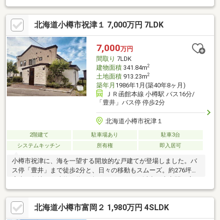
けるとスムーズにご対応できます。駐車３台以上可、土地100坪
以上、南向き、システムキッチン、南側道路面す、閑静な住宅
北海道小樽市祝津１ 7,000万円 7LDK
地、ＬＤＫ１５畳以上、始発駅、シャワー付洗面化粧台、トイレ
２ヶ所、２階建、緑豊かな住宅地、眺望良好、２世帯住宅、周辺
交通量少なめ
7,000
万円
間取り
7LDK
2
建物面積
341.84m
2
土地面積
913.23m
築年月
1986年1月(築40年8ヶ月)
ＪＲ函館本線 小樽駅 バス16分/
「豊井」バス停 停歩2分
北海道小樽市祝津１
2階建て
駐車場あり
駐車3台
システムキッチン
所有権
即入居可
小樽市祝津に、海を一望する開放的な戸建てが登場しました。バ
ス停「豊井」まで徒歩2分と、日々の移動もスムーズ。約276坪の
広大な敷地に、建物は約103坪のゆとりの7DK以上の大空間が広が
ります。2015年1月に内外装リフォーム済みのため、気持ちよく
過ごせます。海が見える贅沢なオーシャンビューは、毎日をリゾ
北海道小樽市富岡２ 1,980万円 4SLDK
ートのように彩ってくれることでしょう。システムキッチンや1坪
以上の広々とした浴室、便利なトイレ2ヶ所以上など、水回りの設