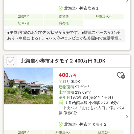
北海道小樽市塩谷１
2階建て
南道路
駐車場あり
駐車2台
所有権
●平成7年築のお宅で内装状況が良好です。●駐車スペースが2台分
あり（車種による）。●バス停やコンビニが徒歩圏内で生活環境
が良好です。お問合せの際は【物件番号14711】とお伝えいただ
けるとスムーズにご対応できます。駐車２台可、南向き、南側道
路面す、ＬＤＫ１５畳以上、前道６ｍ以上、和室、シャワー付洗
北海道小樽市オタモイ２ 400万円 3LDK
面化粧台、２階建、浴室に窓、小学校 徒歩10分以内、納戸
400
万円
間取り
3LDK
2
建物面積
97.29m
2
土地面積
239.69m
築年月
1975年8月(築51年1ヶ月)
ＪＲ函館本線 小樽駅 バス16分/
「中央バス「おたもい入口」停」バス
停 停歩8分
北海道小樽市オタモイ２
2階建て
駐車場あり
駐車2台