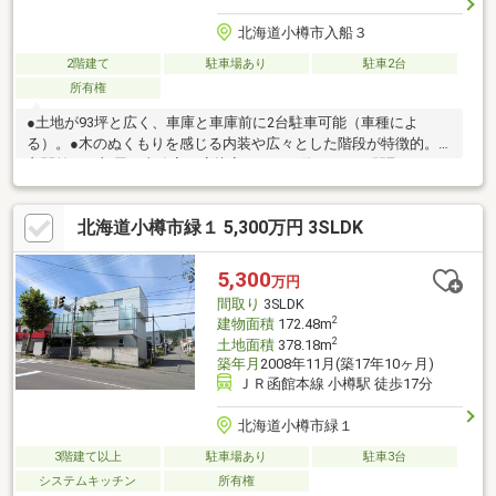
北海道小樽市入船３
2階建て
駐車場あり
駐車2台
所有権
●土地が93坪と広く、車庫と車庫前に2台駐車可能（車種によ
る）。●木のぬくもりを感じる内装や広々とした階段が特徴的。●
玄関前のお部屋は事務室や応接室としても使いやすい間取り。お
問合せの際は【物件番号20117】とお伝えいただけるとスムーズ
にご対応できます。駐車２台可、土地50坪以上、ＬＤＫ１８畳以
北海道小樽市緑１ 5,300万円 3SLDK
上、オーシャンビュー、閑静な住宅地、前道６ｍ以上、和室、始
発駅、整形地、２階建、浴室に窓、緑豊かな住宅地、眺望良好、
シャッター車庫、高台に立地、周辺交通量少なめ
5,300
万円
間取り
3SLDK
2
建物面積
172.48m
2
土地面積
378.18m
築年月
2008年11月(築17年10ヶ月)
ＪＲ函館本線 小樽駅 徒歩17分
北海道小樽市緑１
3階建て以上
駐車場あり
駐車3台
システムキッチン
所有権