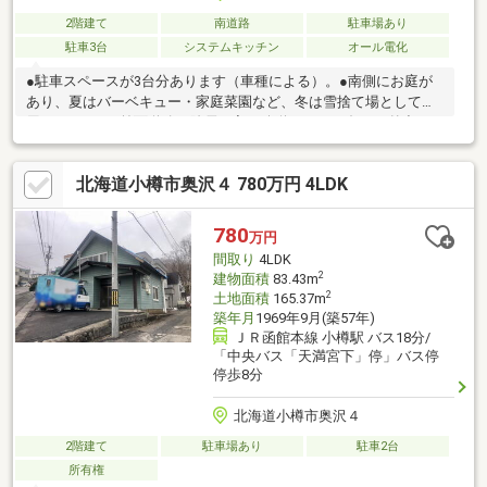
2階建て
南道路
駐車場あり
駐車3台
システムキッチン
オール電化
●駐車スペースが3台分あります（車種による）。●南側にお庭が
あり、夏はバーベキュー・家庭菜園など、冬は雪捨て場として利
用できます。●前面道路は除雪の入る公道のため、冬でも外出し
やすい立地です。●エアコンが複数台あり、夏も快適にお過ごし
いただけます。お問合せの際は【物件番号27926】とお伝えいた
北海道小樽市奥沢４ 780万円 4LDK
だけるとスムーズにご対応できます。駐車３台以上可、土地50坪
以上、市街地が近い、システムキッチン、南側道路面す、閑静な
住宅地、ＬＤＫ１５畳以上、前道６ｍ以上、和室、始発駅、整形
780
万円
地、シャワー付洗面化粧台、トイレ２ヶ所、２階建、南庭、ＩＨ
間取り
4LDK
クッキングヒーター、周辺交通量少なめ、オール電化
2
建物面積
83.43m
2
土地面積
165.37m
築年月
1969年9月(築57年)
ＪＲ函館本線 小樽駅 バス18分/
「中央バス「天満宮下」停」バス停
停歩8分
北海道小樽市奥沢４
2階建て
駐車場あり
駐車2台
所有権