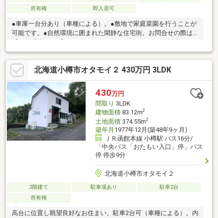
所有権
即入居可
●車庫一台分あり（車種による）。●敷地で家庭菜園を行うことが
可能です。●自然環境に囲まれた閑静な住宅街。お問合せの際は
【物件番号22000】とお伝えいただけるとスムーズにご対応でき
ます。駐車２台可、ＬＤＫ２０畳以上、土地50坪以上、閑静な住
宅地、前道６ｍ以上、和室、始発駅、２階建、全居室６畳以上
北海道小樽市オタモイ２ 430万円 3LDK
430
万円
間取り
3LDK
2
建物面積
83.12m
2
土地面積
374.55m
築年月
1977年12月(築48年9ヶ月)
ＪＲ函館本線 小樽駅 バス16分/
「中央バス「おたもい入口」停」バス
停 停歩9分
北海道小樽市オタモイ２
2階建て
駐車場あり
駐車2台
所有権
高台に位置し眺望良好なお住まい。駐車2台可（車種による）。内