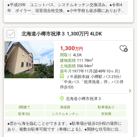
●平成25年 ユニットバス、システムキッチン交換済み。●令和4
年 ボイラー、浴室混合栓交換。●小中学校も徒歩圏にありお子
様も安心して通学できます。お問合せの際は【物件番号6939】と
お伝えいただけるとスムーズにご対応できます。駐車２台可、土
地50坪以上、前道６ｍ以上、角地、和室、始発駅、２階建、全居
北海道小樽市祝津３ 1,300万円 4LDK
室６畳以上
1,300
万円
間取り
4LDK
2
建物面積
111.78m
2
土地面積
556.94m
築年月
1977年11月(築48年10ヶ月)
ＪＲ函館本線 小樽駅 バス25分/
「中央バス「祝津漁港」停」バス停
停歩5分
北海道小樽市祝津３
2階建て
南道路
駐車場あり
駐車3台
システムキッチン
所有権
●窓から海を臨むことができます。●駐車場が徒歩2分程の場所に
あり、複数台駐車可能です（車種による)。●閑静な住宅街に位置
しています。お問合せの際は【物件番号19971】とお伝えいただ