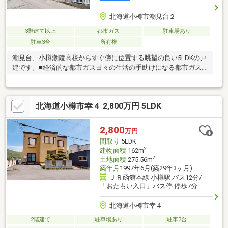
北海道小樽市潮見台２
3階建て以上
都市ガス
駐車場あり
駐車3台
所有権
潮見台、小樽潮陵高校からすぐ傍に位置する眺望の良い5LDKの戸
建です。■経済的な都市ガス日々の生活の手助けになる都市ガス
の物件です。■家裏に庭も完備家の裏から階段で繋がる庭はお好
みに合わせて家庭菜園やガーデニング等も楽しめる広さです！■
高い立地ならではの眺望海からは近くはないものの、小樽でも高
北海道小樽市幸４ 2,800万円 5LDK
い位置に立地している為オーシャンビューも楽しめます。■安心
の前面道路幅前面道路はゆとりがある為お車の出し入れもスムー
ズ。運転が苦手な方でも安心です。現在居住中ですが日程調整の
2,800
万円
上、おうちの状態など現地で確認することも可能となっています
間取り
5LDK
のでお気軽にお問い合わせください！
2
建物面積
162m
2
土地面積
275.56m
築年月
1997年6月(築29年3ヶ月)
ＪＲ函館本線 小樽駅 バス12分/
「おたもい入口」バス停 停歩7分
北海道小樽市幸４
2階建て
駐車場あり
駐車3台