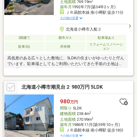
2
土地面積
769.19m
築年月
1992年7月(築34年2ヶ月)
ＪＲ函館本線 南小樽駅 徒歩11分
その他の交通
北海道小樽市入船２
2階建て
都市ガス
駐車場あり
リフォームリノベーシ
駐車3台
所有権
ョン
高低差のある広々とした敷地に、5LDKの住まいがゆったりと佇ん
でいます。駐車場としてもご利用いただいてきた手前の土地は使
い勝手がよく、暮らしにも事業にも幅広い可能性を秘めた一区画
です。～おすすめポイント～◇土地面積 約232坪（769.19平方メ
ートル）◇5LDK・全居室6帖以上◇駐車場確保が必要な用途に最
北海道小樽市潮見台２ 980万円 5LDK
適◇事務所・店舗・事業用地としてもご利用可能◇近隣商業地域
◇分筆してのご購入もご相談可能◇外壁・屋根塗装 約5年前実施
◇エコジョーズ切替 約4年前実施◇洗面化粧台交換 約1年前実施
980
万円
◇小学校 徒歩10分圏内
間取り
5LDK
2
建物面積
238.4m
2
土地面積
270.99m
築年月
1986年11月(築39年10ヶ月)
ＪＲ函館本線 南小樽駅 徒歩18分
その他の交通