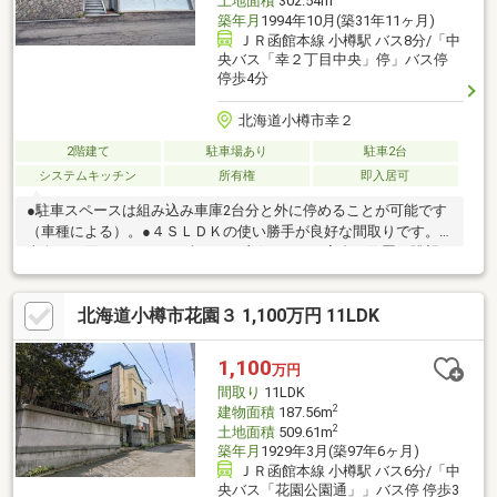
土地面積
302.54m
築年月
1994年10月(築31年11ヶ月)
ＪＲ函館本線 小樽駅 バス8分/「中
央バス「幸２丁目中央」停」バス停
停歩4分
北海道小樽市幸２
2階建て
駐車場あり
駐車2台
システムキッチン
所有権
即入居可
●駐車スペースは組み込み車庫2台分と外に停めることが可能です
（車種による）。●４ＳＬＤＫの使い勝手が良好な間取りです。
南向きに面しており、日当たりが良好です。●高台に位置し眺望
が良好です。お問合せの際は【物件番号34247】とお伝えいただ
けるとスムーズにご対応できます。駐車２台可、土地50坪以上、
北海道小樽市花園３ 1,100万円 11LDK
南向き、システムキッチン、南側道路面す、閑静な住宅地、ＬＤ
Ｋ１５畳以上、角地、和室、始発駅、整形地、２階建、浴室に
窓、眺望良好、シャッター車庫、高台に立地、小学校 徒歩10分以
1,100
万円
内、納戸
間取り
11LDK
2
建物面積
187.56m
2
土地面積
509.61m
築年月
1929年3月(築97年6ヶ月)
ＪＲ函館本線 小樽駅 バス6分/「中
央バス「花園公園通」」バス停 停歩3