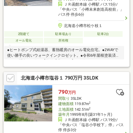
ＪＲ函館本線 小樽駅 バス15分/
「中央バス「小樽未来創造高校前」」
バス停 停歩6分
北海道小樽市松ケ枝１
2階建て
駐車場あり
駐車2台
オール電化
所有権
●ヒートポンプ式給湯器、蓄熱暖房のオール電化住宅。●2WAYで
使い勝手の良いウォークインクロゼット。●令和6年屋根塗装済
み。お問合せの際は【物件番号19326】とお伝えいただけるとス
ムーズにご対応できます。駐車２台可、土地50坪以上、ＬＤＫ１
８畳以上、南向き、閑静な住宅地、前道６ｍ以上、角地、和室、
北海道小樽市塩谷１ 790万円 3SLDK
始発駅、２階建、浴室に窓、ウォークインクローゼット、周辺交
通量少なめ、オール電化
790
万円
間取り
3SLDK
2
建物面積
119.87m
2
土地面積
142.51m
築年月
1995年8月(築31年1ヶ月)
ＪＲ函館本線 小樽駅 バス19分/
「中央バス「塩谷小学校下」停」バス
停 停歩3分