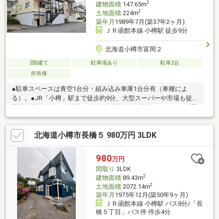
2
建物面積
147.65m
2
土地面積
224m
築年月
1989年7月(築37年2ヶ月)
ＪＲ函館本線 小樽駅 徒歩9分
北海道小樽市富岡２
2階建て
駐車場あり
駐車2台
所有権
●駐車スペースは青空1台分・組み込み車庫1台分有（車種によ
る）。●JR「小樽」駅まで徒歩約9分、大型スーパーや市場も徒歩
圏内。駐車２台可、土地50坪以上、閑静な住宅地、ＬＤＫ１５畳
以上、前道６ｍ以上、和室、整形地、２階建、緑豊かな住宅地、
シャッター車庫、周辺交通量少なめ
北海道小樽市長橋５ 980万円 3LDK
980
万円
間取り
3LDK
2
建物面積
89.43m
2
土地面積
2072.14m
築年月
1975年12月(築50年9ヶ月)
ＪＲ函館本線 小樽駅 バス8分/「長
橋５丁目」バス停 停歩4分