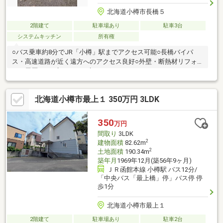
北海道小樽市長橋５
2階建て
駐車場あり
駐車3台
システムキッチン
所有権
○バス乗車約8分でJR「小樽」駅までアクセス可能○長橋バイパ
ス・高速道路が近く遠方へのアクセス良好○外壁・断熱材リフォ
ーム履歴あり○広々とした庭スペースあり
北海道小樽市最上１ 350万円 3LDK
350
万円
間取り
3LDK
2
建物面積
82.62m
2
土地面積
190.34m
築年月
1969年12月(築56年9ヶ月)
ＪＲ函館本線 小樽駅 バス12分/
「中央バス「最上橋」停」バス停 停
歩1分
北海道小樽市最上１
2階建て
駐車場あり
駐車2台