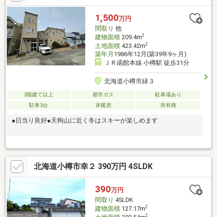
1,500
万円
間取り
他
2
建物面積
209.4m
2
土地面積
423.42m
築年月
1986年12月(築39年9ヶ月)
ＪＲ函館本線 小樽駅 徒歩31分
北海道小樽市緑３
3階建て以上
都市ガス
駐車場あり
駐車3台
床暖房
所有権
●日当り良好●天狗山に近く冬はスキーが楽しめます
北海道小樽市幸２ 390万円 4SLDK
390
万円
間取り
4SLDK
2
建物面積
127.17m
2