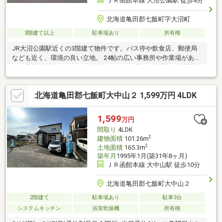
ＪＲ函館本線 大沼公園駅 徒歩4分
北海道亀田郡七飯町字大沼町
3階建て以上
駐車場あり
所有権
JR大沼公園駅近くの3階建て物件です。バス停や飲食店、郵便局
なども近く、環境の良い立地。 24帖の広い事務所や作業場がある
ほか居室や収納スペースも多数あります。 駒ヶ岳が望める眺望や
和の雰囲気がきれいなお庭も魅力です。
北海道亀田郡七飯町大中山２ 1,599万円 4LDK
1,599
万円
間取り
4LDK
2
建物面積
101.26m
2
土地面積
165.3m
築年月
1995年1月(築31年8ヶ月)
ＪＲ函館本線 大中山駅 徒歩10分
北海道亀田郡七飯町大中山２
2階建て
駐車場あり
駐車3台
システムキッチン
浴室乾燥機
所有権