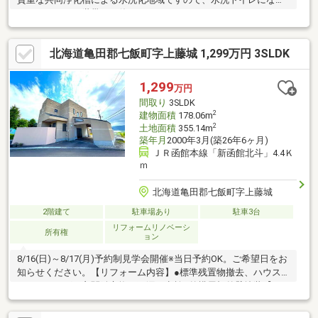
ております！二世帯でも使えそうな５ＬＤＫというか４ＬＬＤＫ
というか約４０坪の部屋数の多い物件です！玄関前１台と車庫に
１台の計２台の駐車可能ですし、車庫でバイクや自転車等の整備
北海道亀田郡七飯町字上藤城 1,299万円 3SLDK
などもいいですね！家具家電がまだありますが売主様にて撤去い
たしますし、受け継いでお使いいただける方がいらっしゃれば譲
渡相談は可能となっております！鍵も弊社にございますので内覧
1,299
万円
ご希望の方はお気軽にお問い合わせいただければと思います！■
間取り
3SLDK
未登記部分あり（※車庫と玄関フード）
2
建物面積
178.06m
2
土地面積
355.14m
築年月
2000年3月(築26年6ヶ月)
ＪＲ函館本線「新函館北斗」4.4Ｋ
ｍ
北海道亀田郡七飯町字上藤城
2階建て
駐車場あり
駐車3台
リフォームリノベーシ
所有権
ョン
8/16(日)～8/17(月)予約制見学会開催※当日予約OK。ご希望日をお
知らせください。【リフォーム内容】●標準残置物撤去、ハウス
クリーニング、玄関鍵交換、雨漏り点検●外構屋根外壁塗装【お
すすめポイント】・本物件は条件により住宅ローン減税が適用さ
れます。・お客様に合わせたローンの組み方や金融機関をご提