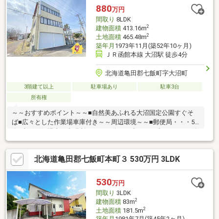
880
万円
間取り
8LDK
2
建物面積
413.16m
2
土地面積
465.48m
築年月
1973年11月(築52年10ヶ月)
ＪＲ函館本線 大沼駅 徒歩4分
北海道亀田郡七飯町字大沼町
3階建て以上
駐車場あり
駐車3台
所有権
～～おすすめポイント～～■自然美あふれる大沼国定公園すぐそ
ば■広々とした作業場車庫付き～～周辺環境～～■郵便局・・・5
分■七飯町役場大沼出張所・・・14分■セブンイレブン・・・17分
▼▼ 打ち合わせ・見学プランご用意しております ▼▼ ＜
探し始めの方向け＞しっかりコース(1h~)/サクッとコース
北海道亀田郡七飯町本町３ 530万円 3LDK
(0.5h~) 詳しくは物件詳細下段の「イベント情報」をご覧くだ
さい。
530
万円
間取り
3LDK
2
建物面積
83m
2
土地面積
181.5m
築年月
1981年7月(築45年2ヶ月)