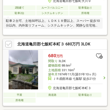
北海道亀田郡七飯町大川９
2階建て
ルーフバルコニー
駐車場あり
駐車2台
システムキッチン
所有権
駐車２台可、土地50坪以上、ＬＤＫ１８畳以上、スーパー 徒歩10
分以内、内外装リフォーム、システムキッチン、閑静な住宅地、
前道６ｍ以上、シャワー付洗面化粧台、対面式キッチン、トイレ
２ヶ所、浴室１坪以上、温水洗浄便座、ＴＶモニタ付インターホ
ン、全居室フローリング、シューズインクローク、ルーフバルコ
北海道亀田郡七飯町本町３ 680万円 3LDK
ニー
680
万円
間取り
3LDK
2
建物面積
88.6m
2
土地面積
331.16m
築年月
1974年11月(築51年10ヶ月)
ＪＲ函館本線 七飯駅 徒歩21分
北海道亀田郡七飯町本町３
平屋
南道路
駐車場あり
所有権