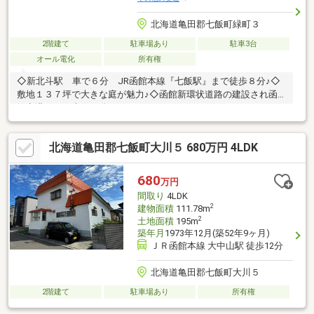
北海道亀田郡七飯町緑町３
2階建て
駐車場あり
駐車3台
オール電化
所有権
◇新北斗駅 車で６分 JR函館本線『七飯駅』まで徒歩８分♪◇
敷地１３７坪で大きな庭が魅力♪◇函館新環状道路の建設され函
館空港までは車で23分♪
北海道亀田郡七飯町大川５ 680万円 4LDK
680
万円
間取り
4LDK
2
建物面積
111.78m
2
土地面積
195m
築年月
1973年12月(築52年9ヶ月)
ＪＲ函館本線 大中山駅 徒歩12分
北海道亀田郡七飯町大川５
2階建て
駐車場あり
所有権