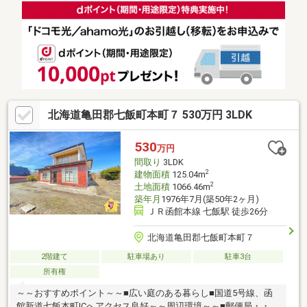
事帰りの見学も大歓迎です♪写真とは違う実際の物件をぜひご覧く
ださい。弊社は建設業許可を受けておりますのでリフォーム等の
ご相談もご安心ください。税金や銀行融資関係等の資金の提案も
お引渡しまで全面的にサポートさせて頂きます。
北海道亀田郡七飯町本町７ 530万円 3LDK
530
万円
間取り
3LDK
2
建物面積
125.04m
2
土地面積
1066.46m
築年月
1976年7月(築50年2ヶ月)
ＪＲ函館本線 七飯駅 徒歩26分
北海道亀田郡七飯町本町７
2階建て
駐車場あり
駐車3台
所有権
～～おすすめポイント～～■広い庭のある暮らし■国道5号線、函
館新道七飯本町ICへアクセス良好～～周辺環境～～■郵便局・・・