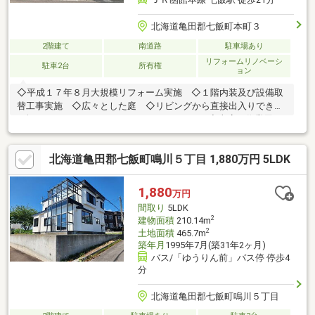
北海道亀田郡七飯町本町３
2階建て
南道路
駐車場あり
リフォームリノベーシ
駐車2台
所有権
ョン
◇平成１７年８月大規模リフォーム実施 ◇１階内装及び設備取
替工事実施 ◇広々とした庭 ◇リビングから直接出入りできる
７坪のウッドデッキでBBQはいかがですか。 ◇車庫・作業用の
倉庫付きDIYが楽しめる。
北海道亀田郡七飯町鳴川５丁目 1,880万円 5LDK
1,880
万円
間取り
5LDK
2
建物面積
210.14m
2
土地面積
465.7m
築年月
1995年7月(築31年2ヶ月)
バス/「ゆうりん前」バス停 停歩4
分
北海道亀田郡七飯町鳴川５丁目