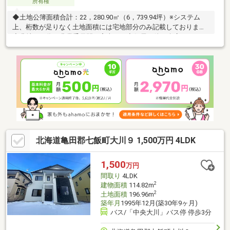
所有権
◆土地公簿面積合計：22，280.90㎡（6，739.94坪）※システム
上、桁数が足りなく土地面積には宅地部分のみ記載しております
◆農地ある為、農業委員間の審査あり◆住居の他に倉庫：７９．
３３㎡・家屋：１９．２５㎡あり【土地内訳】宅地：１１４１．
９㎡・畑：６６２９㎡・田：７３２５㎡・原野：３５７９㎡・雑
種地：１２９５㎡・山林：２３１１㎡
北海道亀田郡七飯町大川９ 1,500万円 4LDK
1,500
万円
間取り
4LDK
2
建物面積
114.82m
2
土地面積
196.96m
築年月
1995年12月(築30年9ヶ月)
バス/「中央大川」バス停 停歩3分