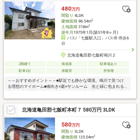
ント情報」をご覧ください。
480
万円
間取り
4LDK
2
建物面積
86.54m
2
土地面積
318m
築年月
1975年1月(築51年8ヶ月)
バス/「七飯駅入口」バス停 停歩6
分
北海道亀田郡七飯町鳴川２
2階建て
南道路
駐車場あり
駐車2台
床暖房
所有権
～～おすすめポイント～～■駅近でも静かな環境。鳴川で見つけ
る理想のマイホーム■南向き×庭×サンルーム 光と緑に包まれる
暮らし■収納豊富で安心、家族みんなが快適に暮らせる家～～周
辺環境～～■郵便局・・・10分■セブンイレブン・・・11分■ツル
ハ・・・13分■大槻食品・・・13分▼▼ 打ち合わせ・見学プラ
北海道亀田郡七飯町本町７ 580万円 3LDK
ンご用意しております ▼▼ ＜探し始めの方向け＞しっかり
コース(1h~)/サクッとコース(0.5h~) 詳しくは物件詳細下段の
「イベント情報」をご覧ください。
580
万円
間取り
3LDK
2
建物面積
125.04m