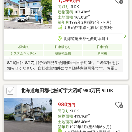
1,599
万円
間取り
4LDK
2
建物面積
107.47m
2
土地面積
165.05m
築年月
1992年2月(築34年7ヶ月)
ＪＲ函館本線 七飯駅 徒歩3分
北海道亀田郡七飯町本町１
2階建て
駐車場あり
駐車2台
システムキッチン
浴室乾燥機
所有権
8/16(日)～8/17(月)予約制見学会開催※当日予約OK。ご希望日をお
知らせください。自社売主物件につき随時内覧可能です。お電話
かメールでご希望日をお知らせください。【リフォーム内容】●
外構工事駐車場拡張、屋根・外壁塗装、庭木伐採●内装工事シス
テムキッチン交換、ユニットバス交換、温水洗浄便座トイレ交
北海道亀田郡七飯町字大沼町 980万円 9LDK
換、洗面化粧台交換、玄関扉交換、クロス張替え、畳表替え、ク
ッションフロア張替え、建具交換、シューズボックス交換、給湯
器交換、インターホン設置、火災警報器設置、照明LED交換【お
980
万円
すすめポイント】・雨漏り、構造上主要な部分の欠陥や・腐食、
間取り
9LDK
給排水管の故障や漏水についてお引渡し
2
建物面積
413.16m
2
土地面積
465.48m
築年月
1973年3月(築53年6ヶ月)