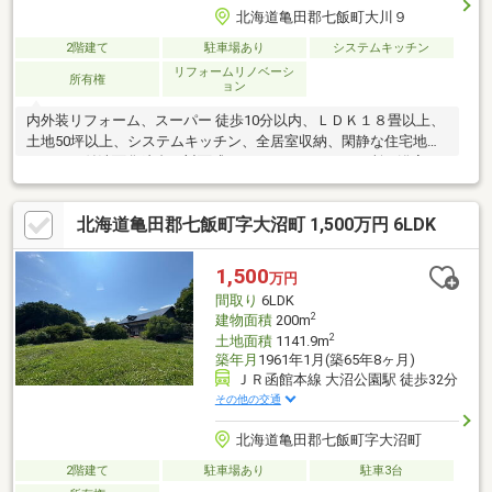
北海道亀田郡七飯町大川９
2階建て
駐車場あり
システムキッチン
リフォームリノベーシ
所有権
ョン
内外装リフォーム、スーパー 徒歩10分以内、ＬＤＫ１８畳以上、
土地50坪以上、システムキッチン、全居室収納、閑静な住宅地、
シャワー付洗面化粧台、対面式キッチン、トイレ２ヶ所、浴室１
坪以上、２階建、温水洗浄便座、浴室に窓、ＴＶモニタ付インタ
ーホン
北海道亀田郡七飯町字大沼町 1,500万円 6LDK
1,500
万円
間取り
6LDK
2
建物面積
200m
2
土地面積
1141.9m
築年月
1961年1月(築65年8ヶ月)
ＪＲ函館本線 大沼公園駅 徒歩32分
その他の交通
北海道亀田郡七飯町字大沼町
2階建て
駐車場あり
駐車3台