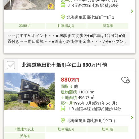
ＪＲ函館本線 七飯駅 徒歩9分
北海道亀田郡七飯町本町３
2階建て
駐車場あり
所有権
～～おすすめポイント～～■JR駅まで徒歩9分■駐車は1台可能■物
置付き～～周辺環境～～■道南うみ街信用金庫・・・7分■セブン
イレブン・・・7分■セイコーマート・・・8分■郵便局・・・9分
▼▼ 打ち合わせ・見学プランご用意しております ▼▼ ＜
探し始めの方向け＞しっかりコース(1h~)/サクッとコース
北海道亀田郡七飯町字仁山 880万円 他
(0.5h~) 詳しくは物件詳細下段の「イベント情報」をご覧くだ
さい。
880
万円
間取り
他
2
建物面積
118.01m
2
土地面積
496.73m
築年月
1995年3月(築31年6ヶ月)
ＪＲ函館本線 函館駅 徒歩14分
北海道亀田郡七飯町字仁山
3階建て以上
駐車場あり
駐車3台
所有権