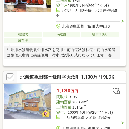
土地面積
376m
築年月
1982年8月(築44年1ヶ月)
バス/「大川2号橋」バス停 停歩5
分
北海道亀田郡七飯町大中山３
2階建て
南道路
駐車場あり
所有権
生活排水は建物裏の用水路を使用・前面道路は私道・前面水道管
は別個人所有に接続使用・汚水は汲取り式になっています（各諸
費用有）ＬＤＫ２０畳以上、土地100坪以上、南向き、陽当り良
好、南側道路面す、閑静な住宅地、浴室１坪以上、２階建、前面
棟無、ウォークインクローゼット、納戸
北海道亀田郡七飯町字大沼町 1,130万円 9LDK
1,130
万円
間取り
9LDK
2
建物面積
306.64m
2
土地面積
251.5m
築年月
2000年10月(築25年11ヶ月)
ＪＲ函館本線 大沼駅 徒歩2分
北海道亀田郡七飯町字大沼町