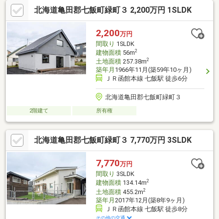
北海道亀田郡七飯町緑町３ 2,200万円 1SLDK
2,200
万円
間取り
1SLDK
2
建物面積
56m
2
土地面積
257.38m
築年月
1966年11月(築59年10ヶ月)
ＪＲ函館本線 七飯駅 徒歩6分
北海道亀田郡七飯町緑町３
2階建て
所有権
北海道亀田郡七飯町緑町３ 7,770万円 3SLDK
7,770
万円
間取り
3SLDK
2
建物面積
134.14m
2
土地面積
455.2m
築年月
2017年12月(築8年9ヶ月)
ＪＲ函館本線 七飯駅 徒歩8分
その他の交通