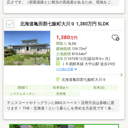
広さです。（前面道路とに相当の高低差があるため、現地をご確
認ください）セイコーマート大川店徒歩1分、生鮮げんき市場希望
ヶ丘店徒歩約3分、買物に便利なエリアです。※建物は築年数相当
の経年劣化がありますので、予めご承知おきください。
北海道亀田郡七飯町大川９ 1,380万円 5LDK
1,380
万円
間取り
5LDK
2
建物面積
139.72m
2
土地面積
819.64m
築年月
1973年12月(築52年9ヶ月)
ＪＲ函館本線 大中山駅 徒歩25分
その他の交通
北海道亀田郡七飯町大川９
2階建て
駐車場あり
駐車2台
システムキッチン
所有権
テニスコートやドッグランにBBQスペース！活用方法は多岐に渡
ります！ THE・北海道！という暮らしを求める方必見です！各リ
フォーム相談も承ります！