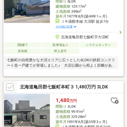
間取り
6LDK
りますが、その分、理想のお住まいを創り上げる喜びをみなさま
2
建物面積
129.17m
で。
2
土地面積
399m
築年月
1977年8月(築49年1ヶ月)
ＪＲ函館本線 大沼駅 徒歩7分
その他の交通
北海道亀田郡七飯町字大沼町
2階建て
駐車場あり
システムキッチン
所有権
即入居可
七飯町の自然豊かな大沼エリアに広々とした6LDKの鉄筋コンクリ
ート造一戸建てが登場しました♪ 大沼公園から程よく距離があ
り、閑静な住宅街の中で豊かな自然を感じながら、ゆったりとし
た充実した時間を過ごすことが可能です ６LDKの充実した間取
りに南西方向からの日差しを存分に浴びながら庭の自然を愛でる
北海道亀田郡七飯町本町３ 1,480万円 3LDK
ことができるテラスも魅力です・築48年経過していますが、耐久
性に優れた鉄筋コンクリート造です！ 自然豊かな閑静な環境で移
住や田舎暮らしの拠点、または別荘としてご検討してみてはいか
1,480
万円
がでしょうか内覧のご予約・お問い合わせは協和ハウス（0138-
間取り
3LDK
40-0133）まで
2
建物面積
99.91m
2
土地面積
329.28m
築年月
1991年6月(築35年3ヶ月)
ＪＲ函館本線 七飯駅 徒歩21分