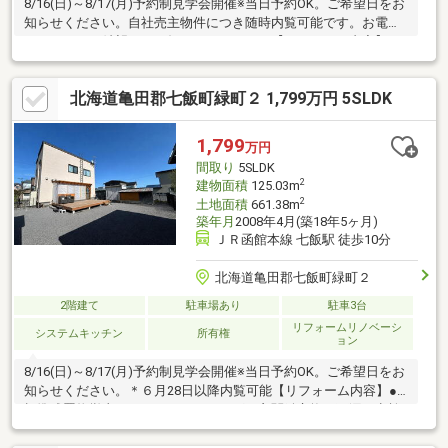
8/16(日)～8/17(月)予約制見学会開催※当日予約OK。ご希望日をお
知らせください。自社売主物件につき随時内覧可能です。お電話
かメールでご希望日をお知らせください。【リフォーム内容】●
標準シロアリ防除工事●外構・外装駐車場拡張、屋根塗装、外壁
塗装●水回りシステムキッチン交換、ユニットバス交換、トイレ
北海道亀田郡七飯町緑町２ 1,799万円 5SLDK
交換、洗面化粧台交換●内装間取変更、玄関扉交換、室内ドア
（一部）交換、床材上張り、シューズボックス交換、クロス張替
え●その他設備給湯器交換、インターホン設置、火災警報器設
1,799
万円
置、照明器具交換【おすすめポイント】・本物件は条件により住
間取り
5SLDK
宅ローン減税が適用されます。
2
建物面積
125.03m
2
土地面積
661.38m
築年月
2008年4月(築18年5ヶ月)
ＪＲ函館本線 七飯駅 徒歩10分
北海道亀田郡七飯町緑町２
2階建て
駐車場あり
駐車3台
リフォームリノベーシ
システムキッチン
所有権
ョン
8/16(日)～8/17(月)予約制見学会開催※当日予約OK。ご希望日をお
知らせください。＊６月28日以降内覧可能【リフォーム内容】●
標準残置物撤去、ハウスクリーニング、玄関鍵交換、雨漏り点検
●外構庭一部人工芝シート敷き、北西側境界線ブロック、白線入
れ、一部物置撤去【おすすめポイント】・本物件は条件により住