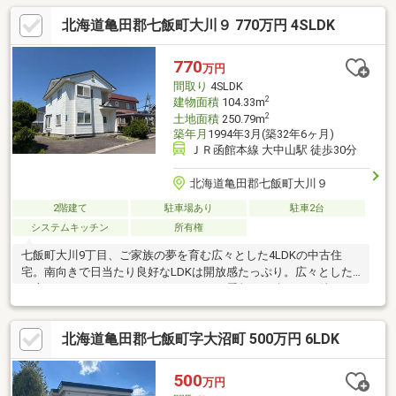
北海道亀田郡七飯町大川９ 770万円 4SLDK
770
万円
間取り
4SLDK
2
建物面積
104.33m
2
土地面積
250.79m
築年月
1994年3月(築32年6ヶ月)
ＪＲ函館本線 大中山駅 徒歩30分
北海道亀田郡七飯町大川９
2階建て
駐車場あり
駐車2台
システムキッチン
所有権
七飯町大川9丁目、ご家族の夢を育む広々とした4LDKの中古住
宅。南向きで日当たり良好なLDKは開放感たっぷり。広々とした
お庭では、ガーデニングやBBQなど、四季折々の楽しみが待って
います。 システムキッチンや全居室収納、納戸など、暮らしを快
適にする設備も充実。 七飯南幼稚園まで徒歩10分、小学校まで徒
北海道亀田郡七飯町字大沼町 500万円 6LDK
歩27分ほど、小さなお子様がいらっしゃるご家庭にも嬉しい立
地。コンビニやスーパーも近く、日々の生活に便利です。 このお
住まいは、ご自身のライフスタイルに合わせてリフォームをお楽
500
万円
しみいただける、夢が広がる一戸建てです。現状でのお渡しとな