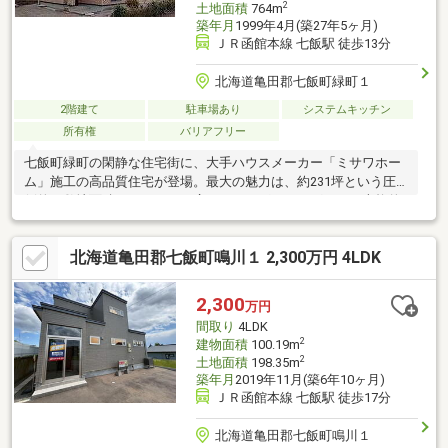
2
土地面積
764m
築年月
1999年4月(築27年5ヶ月)
ＪＲ函館本線 七飯駅 徒歩13分
北海道亀田郡七飯町緑町１
2階建て
駐車場あり
システムキッチン
所有権
バリアフリー
七飯町緑町の閑静な住宅街に、大手ハウスメーカー「ミサワホー
ム」施工の高品質住宅が登場。最大の魅力は、約231坪という圧
倒的な敷地面積。これだけの広さがあれば、ドッグラン、本格的
な家庭菜園、大型ガレージの設置やアウトドアなど、趣味を最大
限に楽しめる空間を自由に設計可能です。交通アクセスも良好
北海道亀田郡七飯町鳴川１ 2,300万円 4LDK
で、JR七飯駅まで徒歩13分。国道5号線へもすぐに出られるた
め、函館市内への通勤やレジャーにも便利な立地です。「建物の
信頼」「土地の開放感」そして「売主物件の経済性」。そのすべ
2,300
万円
てを兼ね備えた物件です。
間取り
4LDK
2
建物面積
100.19m
2
土地面積
198.35m
築年月
2019年11月(築6年10ヶ月)
ＪＲ函館本線 七飯駅 徒歩17分
北海道亀田郡七飯町鳴川１