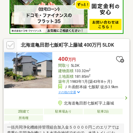
北海道亀田郡七飯町字上藤城 400万円 5LDK
400
万円
間取り
5LDK
2
建物面積
133.32m
2
土地面積
181.85m
築年月
1983年1月(築43年8ヶ月)
ＪＲ函館本線 七飯駅 徒歩3.9km
その他の交通
北海道亀田郡七飯町字上藤城
2階建て
駐車場あり
駐車2台
所有権
一括共同浄化槽維持管理組合加入金５００００円このエリアでは
貴重な共同浄化槽による水洗化地域ですので、水洗トイレになっ