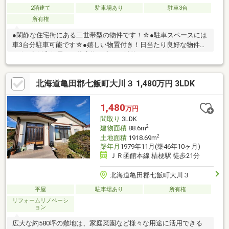
2階建て
駐車場あり
駐車3台
所有権
●閑静な住宅街にある二世帯型の物件です！☆●駐車スペースには
車3台分駐車可能です☆●嬉しい物置付き！日当たり良好な物件で
す☆●七飯郵便局まで徒歩約20分（距離約1554ｍ）☆●スーパー
アークス七飯店まで徒歩約7分（距離約484ｍ）☆●セブンイレブ
ン渡島七飯店まで徒歩約14分（1100ｍ）☆※返済例は【変動金
北海道亀田郡七飯町大川３ 1,480万円 3LDK
利】３年固定特約・金利０．６％・借入年数３５年で算出してお
ります。金利は銀行によって異なる場合があります。※景観計画
区域：立地適正化計画区域（居住誘導地区内、都市機能誘導区域
1,480
万円
外）
間取り
3LDK
2
建物面積
88.6m
2
土地面積
1918.69m
築年月
1979年11月(築46年10ヶ月)
ＪＲ函館本線 桔梗駅 徒歩21分
北海道亀田郡七飯町大川３
平屋
駐車場あり
所有権
リフォームリノベーシ
ョン
広大な約580坪の敷地は、家庭菜園など様々な用途に活用できる