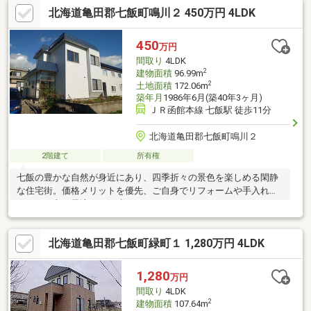
北海道亀田郡七飯町鳴川２ 450万円 4LDK
宅ローン減税が適用されます。・お客様に合わせたローンの組み
方や金融機関をご提案。住宅ローンが初めての方でもお気軽にご
相談ください。【周辺施設】・七重小学校1.9ｋｍ（徒歩24分）・
450
万円
七飯中学校2.5ｋｍ（徒歩30分/自転車9分）
間取り
4LDK
2
建物面積
96.99m
2
土地面積
172.06m
築年月
1986年6月(築40年3ヶ月)
ＪＲ函館本線 七飯駅 徒歩11分
北海道亀田郡七飯町鳴川２
2階建て
所有権
七飯の豊かな自然が身近にあり、四季折々の景色を楽しめる閑静
な住宅街。価格メリットを優先、ご自身でリフォームや手入れを
されたい方に最適な一戸建てです。
北海道亀田郡七飯町緑町１ 1,280万円 4LDK
1,280
万円
間取り
4LDK
2
建物面積
107.64m