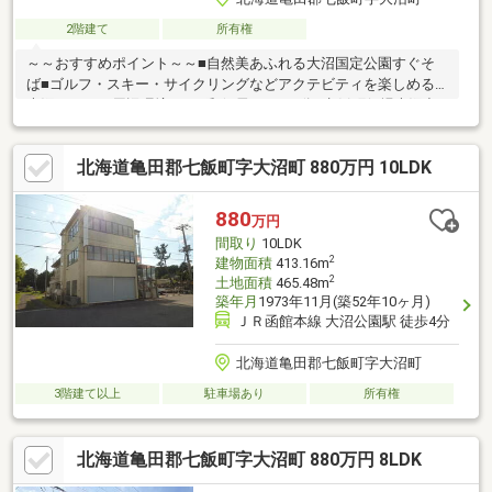
2階建て
所有権
～～おすすめポイント～～■自然美あふれる大沼国定公園すぐそ
ば■ゴルフ・スキー・サイクリングなどアクテビティを楽しめる
大沼！！～～周辺環境～～■郵便局・・・6分■七飯町役場大沼出
張所・・・12分■セブンイレブン・・・15分 ▼▼ 打ち合わせ・
見学プランご用意しております ▼▼ ＜探し始めの方向け＞
北海道亀田郡七飯町字大沼町 880万円 10LDK
しっかりコース(1h~)/サクッとコース(0.5h~) 詳しくは物件詳
細下段の「イベント情報」をご覧ください。
880
万円
間取り
10LDK
2
建物面積
413.16m
2
土地面積
465.48m
築年月
1973年11月(築52年10ヶ月)
ＪＲ函館本線 大沼公園駅 徒歩4分
北海道亀田郡七飯町字大沼町
3階建て以上
駐車場あり
所有権
北海道亀田郡七飯町字大沼町 880万円 8LDK