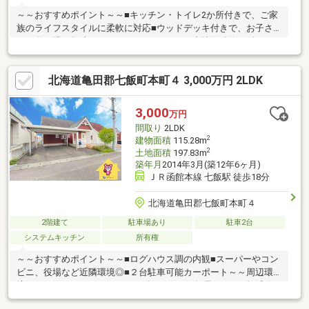
～～おすすめポイント～～■キッチン・トイレ2か所付きで、ご家
族のライフスタイルに柔軟に対応■ウッドデッキ付きで、お子さ
まの遊び場や趣味のスペースにもおすすめ■土地面積約150坪のゆ
とりある広さ～～周辺環境～～■郵便局・・・23分■セブンイレブ
ン・・・25分■ラッキーピエロ・・・車で5分分■スーパー魚
北海道亀田郡七飯町本町４ 3,000万円 2LDK
長・・・車で8分土日祝日はもちろん、お仕事帰りの見学も大歓迎
です♪写真とは違う実際の物件をぜひご覧ください。弊社は建設業
許可を受けておりますのでリフォーム等のご相談もご安心くださ
3,000
万円
い。税金や銀行融資関係等の資金の提案もお引渡しまで全面的に
間取り
2LDK
サポートさせて頂きます。
2
建物面積
115.28m
2
土地面積
197.83m
築年月
2014年3月(築12年6ヶ月)
ＪＲ函館本線 七飯駅 徒歩18分
北海道亀田郡七飯町本町４
2階建て
駐車場あり
駐車2台
システムキッチン
所有権
～～おすすめポイント～～■ログハウス調の内観■スーパーやコン
ビニ、役場など近隣環境◎■２台駐車可能カーポート～～周辺環
境～～■セイコーマート・・・6分■スーパー魚長・・・7分■郵便
局・・・10分■七飯町役場・・・12分土日祝日はもちろん、お仕