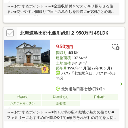
～～おすすめポイント～～■全室収納付きでスッキリ暮らせる住
まい■使いやすい間取りで日々の暮らしを快適に■便利さと心地よ
さを両立した、理想のファミリーホーム～～周辺環境～～■ロー
ソン・・・10分■ツルハドラッグ・・・13分■セイコーマー
ト・・・14分■スーパー・・・15分 ▼▼ 打ち合わせ・見学プラ
北海道亀田郡七飯町緑町２ 950万円 4SLDK
ンご用意しております ▼▼ ＜探し始めの方向け＞しっかり
コース(1h~)/サクッとコース(0.5h~) 詳しくは物件詳細下段の
「イベント情報」をご覧ください。
950
万円
間取り
4SLDK
2
建物面積
107.64m
2
土地面積
341.84m
築年月
1996年11月(築29年10ヶ月)
バス/「七飯駅入口」バス停 停歩
15分
北海道亀田郡七飯町緑町２
2階建て
駐車場あり
駐車3台
システムキッチン
所有権
～～おすすめポイント～～■約103坪の広々敷地が魅力の住まい■
ファミリーにおすすめの4SLDK住宅■家族それぞれの時間を大切
にできる間取り～～周辺環境～～■郵便局・・・6分■スーパ