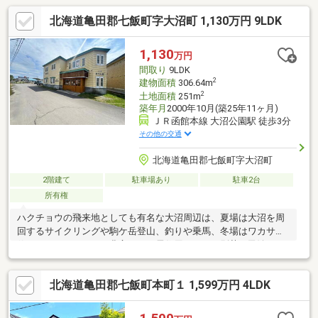
北海道亀田郡七飯町字大沼町 1,130万円 9LDK
1,130
万円
間取り
9LDK
2
建物面積
306.64m
2
土地面積
251m
築年月
2000年10月(築25年11ヶ月)
ＪＲ函館本線 大沼公園駅 徒歩3分
その他の交通
北海道亀田郡七飯町字大沼町
2階建て
駐車場あり
駐車2台
所有権
ハクチョウの飛来地としても有名な大沼周辺は、夏場は大沼を周
回するサイクリングや駒ケ岳登山、釣りや乗馬、冬場はワカサギ
釣りなど、レジャーも豊富です。居住用でなく、別荘や民泊とし
ての活用をお考えの方にもおすすめ。
北海道亀田郡七飯町本町１ 1,599万円 4LDK