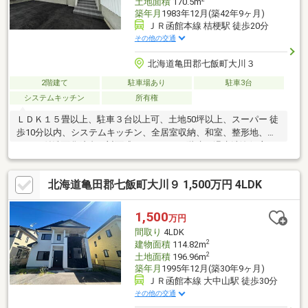
土地面積
170.5m
築年月
1983年12月(築42年9ヶ月)
ＪＲ函館本線 桔梗駅 徒歩20分
その他の交通
北海道亀田郡七飯町大川３
2階建て
駐車場あり
駐車3台
システムキッチン
所有権
ＬＤＫ１５畳以上、駐車３台以上可、土地50坪以上、スーパー 徒
歩10分以内、システムキッチン、全居室収納、和室、整形地、シ
ャワー付洗面化粧台、対面式キッチン、２階建、温水洗浄便座、
ＴＶモニタ付インターホン
北海道亀田郡七飯町大川９ 1,500万円 4LDK
1,500
万円
間取り
4LDK
2
建物面積
114.82m
2
土地面積
196.96m
築年月
1995年12月(築30年9ヶ月)
ＪＲ函館本線 大中山駅 徒歩30分
その他の交通