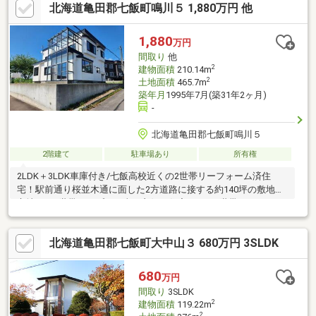
北海道亀田郡七飯町鳴川５ 1,880万円 他
案。住宅ローンが初めての方でもお気軽にご相談ください。【周
辺施設】・藤城小学校 1500ｍ（徒歩19分）・七飯中学校 2300ｍ
（徒歩29分）・セイコーマート七飯桜町店様 1800ｍ（徒歩23
1,880
万円
分）・スーパー魚町桜町様 1900ｍ
間取り
他
2
建物面積
210.14m
2
土地面積
465.7m
築年月
1995年7月(築31年2ヶ月)
-
北海道亀田郡七飯町鳴川５
2階建て
駐車場あり
所有権
2LDK＋3LDK車庫付き/七飯高校近くの2世帯リーフォーム済住
宅！駅前通り桜並木通に面した2方道路に接する約140坪の敷地に
立地する2世帯タイプの日当り良好な住宅です。2世帯のみなら
ず、建坪約63坪のスペックを誇り、ご家族の多い方や車やバイク
等多数所有されている方等に広くおすすめです。日差しがよく入
北海道亀田郡七飯町大中山３ 680万円 3SLDK
る2Fのサンルームからの見晴しも魅力です。
680
万円
間取り
3SLDK
2
建物面積
119.22m
2