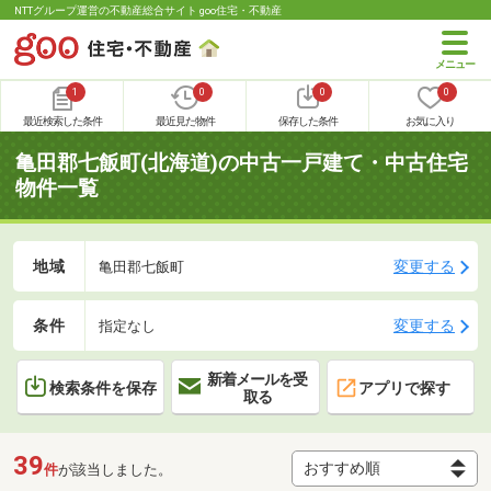
NTTグループ運営の不動産総合サイト goo住宅・不動産
1
0
0
0
最近検索した条件
最近見た物件
保存した条件
お気に入り
亀田郡七飯町(北海道)の中古一戸建て・中古住宅
物件一覧
地域
変更する
亀田郡七飯町
条件
変更する
指定なし
新着メールを受
検索条件を保存
アプリで探す
取る
39
件
が該当しました。