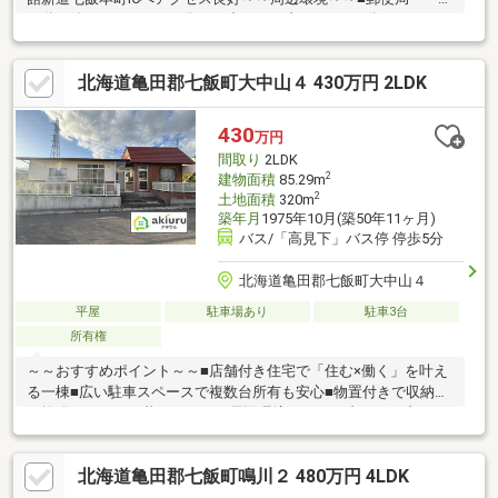
12分■ダイソー・・・14分■セブンイレブン・・・16分■ローソ
ン・・・16分▼▼ 打ち合わせ・見学プランご用意しておりま
す ▼▼ ＜探し始めの方向け＞しっかりコース(1h~)/サクッ
北海道亀田郡七飯町大中山４ 430万円 2LDK
とコース(0.5h~) 詳しくは物件詳細下段の「イベント情報」を
ご覧ください。
430
万円
間取り
2LDK
2
建物面積
85.29m
2
土地面積
320m
築年月
1975年10月(築50年11ヶ月)
バス/「高見下」バス停 停歩5分
北海道亀田郡七飯町大中山４
平屋
駐車場あり
駐車3台
所有権
～～おすすめポイント～～■店舗付き住宅で「住む×働く」を叶え
る一棟■広い駐車スペースで複数台所有も安心■物置付きで収納力
も抜群、すっきり暮らせる～～周辺環境～～■セブンイレブ
ン・・・8分■セイコーマート・・・10分■ほっともっと・・・14
分■スーパー・・・17分 ▼▼ 打ち合わせ・見学プランご用意し
北海道亀田郡七飯町鳴川２ 480万円 4LDK
ております ▼▼ ＜探し始めの方向け＞しっかりコース
(1h~)/サクッとコース(0.5h~) 詳しくは物件詳細下段の「イベ