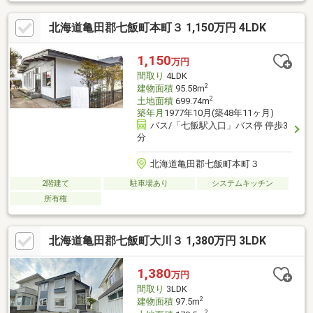
ー・・・14分■DCM・・・15分■ツルハドラッグ・・・16分
▼▼ 打ち合わせ・見学プランご用意しております ▼▼ ＜
北海道亀田郡七飯町本町３ 1,150万円 4LDK
探し始めの方向け＞しっかりコース(1h~)/サクッとコース
(0.5h~) 詳しくは物件詳細下段の「イベント情報」をご覧くだ
さい。
1,150
万円
間取り
4LDK
2
建物面積
95.58m
2
土地面積
699.74m
築年月
1977年10月(築48年11ヶ月)
バス/「七飯駅入口」バス停 停歩3
分
北海道亀田郡七飯町本町３
2階建て
駐車場あり
システムキッチン
所有権
北海道亀田郡七飯町大川３ 1,380万円 3LDK
1,380
万円
間取り
3LDK
2
建物面積
97.5m
2