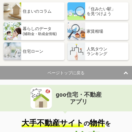
「住みたい駅」
住まいのコラム
を見つけよう
暮らしのデータ
家賃相場
(補助金・助成金情報)
人気タウン
住宅ローン
ランキング
ページトップに戻る
goo住宅・不動産
アプリ
大手不動産サイト
物件
の
を