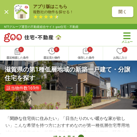
アプリ版はこちら
開く
複数社の物件を探せる！
NTTグループ運営の不動産総合サイト goo住宅・不動産
0
0
0
0
最近検索した条件
最近見た物件
保存した条件
お気に入り
滋賀県の第1種低層地域の新築一戸建て・分譲
住宅を探す
該当物件数169件
「閑静な住宅街に住みたい」「日当たりのいい暖かな家が欲し
い」こんな希望を持つ方におすすめなのが第一種低層住宅専用地
域にある物件です。低層の戸建てが立ち並ぶエリアで、騒音トラ