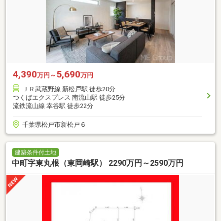
4,390
5,690
万円～
万円
ＪＲ武蔵野線 新松戸駅 徒歩20分
つくばエクスプレス 南流山駅 徒歩25分
流鉄流山線 幸谷駅 徒歩22分
千葉県松戸市新松戸６
建築条件付土地
中町字東丸根（東岡崎駅） 2290万円～2590万円