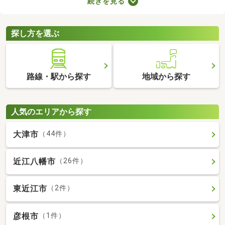
続きを見る
ブルが少ない・住みやすい・高層の建物によって日光が遮断され
ることがないなどのメリットがあります。ここでは、第一種低層
住居専用地域の新築一戸建てを紹介します。
探し方を選ぶ
路線・駅から探す
地域から探す
人気のエリアから探す
大津市
（44件）
近江八幡市
（26件）
東近江市
（2件）
彦根市
（1件）