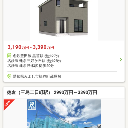
3,190
3,390
万円～
万円
名鉄豊田線 黒笹駅 徒歩27分
名鉄豊田線 三好ケ丘駅 徒歩28分
名鉄豊田線 浄水駅 徒歩50分
愛知県みよし市福谷町蔵屋敷
徳倉（三島二日町駅） 2990万円～3390万円