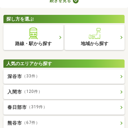
続きを見る
ブルが少ない・住みやすい・高層の建物によって日光が遮断され
ることがないなどのメリットがあります。ここでは、第一種低層
住居専用地域の新築一戸建てを紹介します。
探し方を選ぶ
路線・駅から探す
地域から探す
人気のエリアから探す
深谷市
（33件）
入間市
（120件）
春日部市
（319件）
熊谷市
（67件）