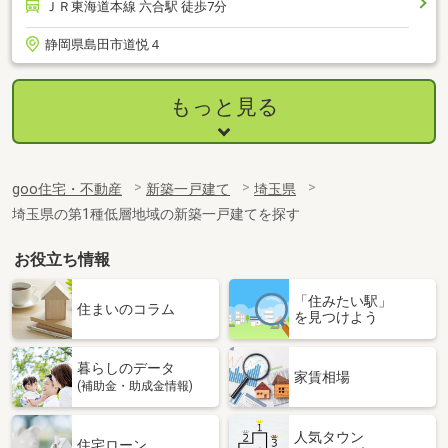
ＪＲ東海道本線 六合駅 徒歩7分
静岡県島田市道悦４
もっと見る
goo住宅・不動産
新築一戸建て
埼玉県
埼玉県の第1種低層地域の新築一戸建てを探す
お役立ち情報
「住みたい駅」
住まいのコラム
を見つけよう
暮らしのデータ
家賃相場
(補助金・助成金情報)
人気タウン
住宅ローン