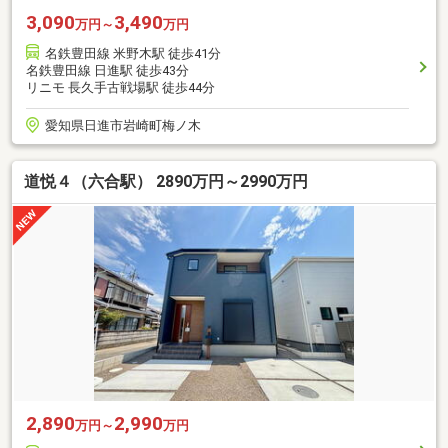
3,090
3,490
万円～
万円
名鉄豊田線 米野木駅 徒歩41分
名鉄豊田線 日進駅 徒歩43分
リニモ 長久手古戦場駅 徒歩44分
愛知県日進市岩崎町梅ノ木
道悦４（六合駅） 2890万円～2990万円
2,890
2,990
万円～
万円