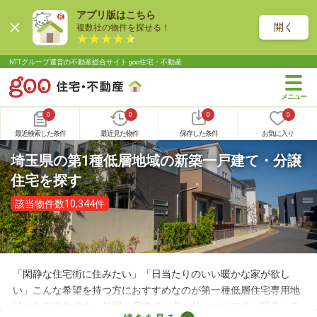
アプリ版はこちら
開く
複数社の物件を探せる！
NTTグループ運営の不動産総合サイト goo住宅・不動産
0
0
0
0
最近検索した条件
最近見た物件
保存した条件
お気に入り
埼玉県の第1種低層地域の新築一戸建て・分譲
住宅を探す
該当物件数10,344件
「閑静な住宅街に住みたい」「日当たりのいい暖かな家が欲し
い」こんな希望を持つ方におすすめなのが第一種低層住宅専用地
域にある物件です。低層の戸建てが立ち並ぶエリアで、騒音トラ