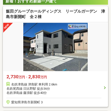
新着！おすすめ新築一戸建て
飯田グループホールディングス リーブルガーデン 津
島市新開町 全２棟
2,730
2,830
万円・
万円
名鉄津島線 津島駅 車利用 2.6km
名鉄尾西線 日比野駅 徒歩36分
名鉄津島線 藤浪駅 徒歩40分
愛知県津島市新開町３