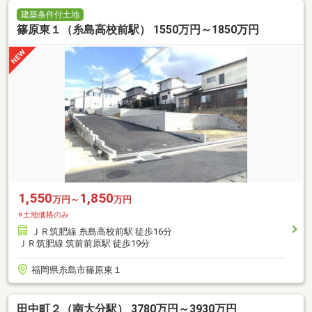
建築条件付土地
篠原東１（糸島高校前駅） 1550万円～1850万円
1,550
1,850
万円～
万円
※土地価格のみ
ＪＲ筑肥線 糸島高校前駅 徒歩16分
ＪＲ筑肥線 筑前前原駅 徒歩19分
福岡県糸島市篠原東１
田中町２（南大分駅） 3780万円～3930万円