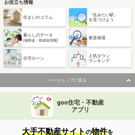
お役立ち情報
「住みたい駅」
住まいのコラム
を見つけよう
暮らしのデータ
家賃相場
(補助金・助成金情報)
人気タウン
住宅ローン
ランキング
ページトップに戻る
goo住宅・不動産
アプリ
大手不動産サイト
物件
の
を