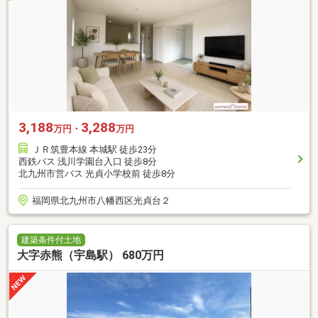
3,188
3,288
万円・
万円
ＪＲ筑豊本線 本城駅 徒歩23分
西鉄バス 浅川学園台入口 徒歩8分
北九州市営バス 光貞小学校前 徒歩8分
福岡県北九州市八幡西区光貞台２
建築条件付土地
大字赤熊（宇島駅） 680万円