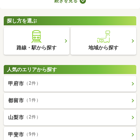
続きを見る
ブルが少ない・住みやすい・高層の建物によって日光が遮断され
ることがないなどのメリットがあります。ここでは、第一種低層
住居専用地域の新築一戸建てを紹介します。
探し方を選ぶ
路線・駅から探す
地域から探す
人気のエリアから探す
甲府市
（2件）
都留市
（1件）
山梨市
（2件）
甲斐市
（9件）