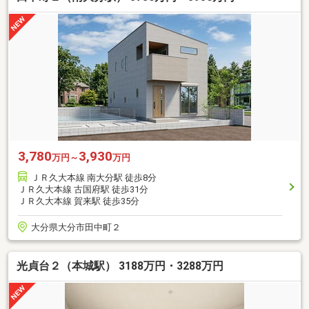
3,780
3,930
万円～
万円
ＪＲ久大本線 南大分駅 徒歩8分
ＪＲ久大本線 古国府駅 徒歩31分
ＪＲ久大本線 賀来駅 徒歩35分
大分県大分市田中町２
光貞台２（本城駅） 3188万円・3288万円