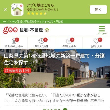
アプリ版はこちら
開く
複数社の物件を探せる！
NTTグループ運営の不動産総合サイト goo住宅・不動産
0
0
0
0
最近検索した条件
最近見た物件
保存した条件
お気に入り
山梨県の第1種低層地域の新築一戸建て・分譲
住宅を探す
該当物件数14件
「閑静な住宅街に住みたい」「日当たりのいい暖かな家が欲し
い」こんな希望を持つ方におすすめなのが第一種低層住宅専用地
域にある物件です。低層の戸建てが立ち並ぶエリアで、騒音トラ