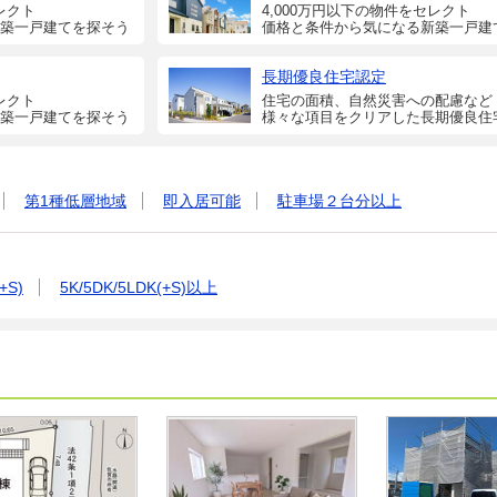
レクト
4,000万円以下の物件をセレクト
築一戸建てを探そう
価格と条件から気になる新築一戸建
長期優良住宅認定
レクト
住宅の面積、自然災害への配慮など
築一戸建てを探そう
様々な項目をクリアした長期優良住
第1種低層地域
即入居可能
駐車場２台分以上
+S)
5K/5DK/5LDK(+S)以上