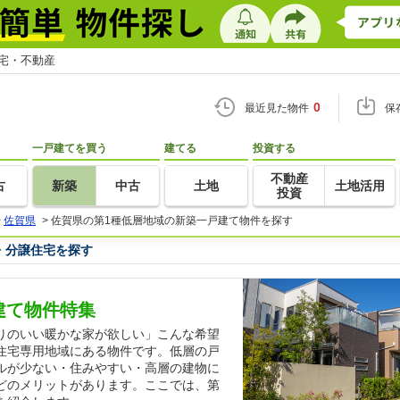
住宅・不動産
0
最近見た物件
保
一戸建てを買う
建てる
投資する
不動産
古
新築
中古
土地
土地活用
投資
>
佐賀県
>
佐賀県の第1種低層地域の新築一戸建て物件を探す
・分譲住宅を探す
建て物件特集
りのいい暖かな家が欲しい」こんな希望
住宅専用地域にある物件です。低層の戸
ルが少ない・住みやすい・高層の建物に
どのメリットがあります。ここでは、第