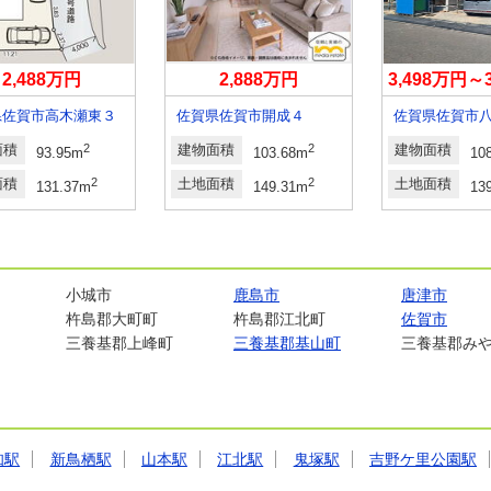
2,488万円
2,888万円
3,498万円～
県佐賀市高木瀬東３
佐賀県佐賀市開成４
佐賀県佐賀市
面積
2
建物面積
2
建物面積
93.95m
103.68m
10
面積
2
土地面積
2
土地面積
131.37m
149.31m
13
小城市
鹿島市
唐津市
杵島郡大町町
杵島郡江北町
佐賀市
三養基郡上峰町
三養基郡基山町
三養基郡み
知駅
新鳥栖駅
山本駅
江北駅
鬼塚駅
吉野ケ里公園駅