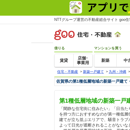
NTTグループ運営の不動産総合サイト goo
借りる
マンションを買う
店舗･
賃貸
新築
中
事業用
住宅・不動産
>
新築一戸建て
>
九州・沖縄
佐賀県の第1種低層地域の新築一戸建て
第1種低層地域の新築一戸
「閑静な住宅街に住みたい」「日当た
を持つ方におすすめなのが第一種低層
建てが立ち並ぶエリアで、騒音トラブ
よって日光が遮断されることがないな