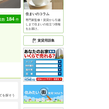
住まいのコラム
184
載数
件
専門家監修！賃貸から引越
しまで住まいの役立つ情報
をお届け。
賃貸用語集
てを探そう