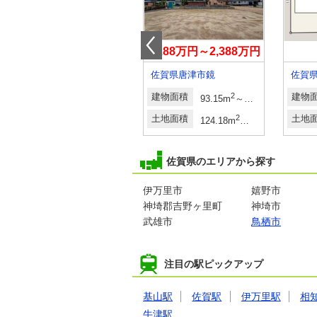
2,440万円
2,288万円～2,388万円
佐賀県鳥栖市村田町五反三歩
佐賀県唐津市鏡
佐賀
建物面積
2
建物面積
2
2
建物
6坪）（登記）
97.59m
93.15m
～94.77m
土地面積
2
2
土地面積
2
2
土地
8坪）（登記）
139.21m
・146.45m
124.18m
～167.25m
佐賀県のエリアから探す
伊万里市
嬉野市
神埼郡吉野ヶ里町
神埼市
武雄市
鳥栖市
注目の駅ピックアップ
基山駅
佐賀駅
伊万里駅
相
牛津駅