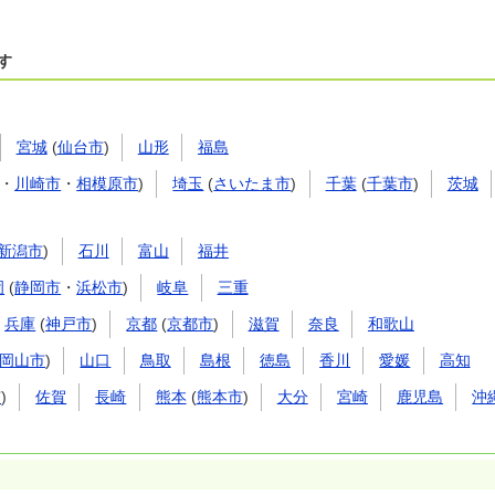
す
宮城
(
仙台市
)
山形
福島
・
川崎市
・
相模原市
)
埼玉
(
さいたま市
)
千葉
(
千葉市
)
茨城
新潟市
)
石川
富山
福井
岡
(
静岡市
・
浜松市
)
岐阜
三重
兵庫
(
神戸市
)
京都
(
京都市
)
滋賀
奈良
和歌山
岡山市
)
山口
鳥取
島根
徳島
香川
愛媛
高知
市
)
佐賀
長崎
熊本
(
熊本市
)
大分
宮崎
鹿児島
沖