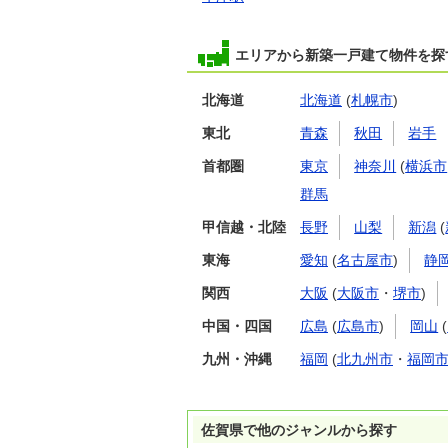
エリアから新築一戸建て物件を探
北海道
北海道
(
札幌市
)
東北
青森
秋田
岩手
首都圏
東京
神奈川
(
横浜市
群馬
甲信越・北陸
長野
山梨
新潟
(
東海
愛知
(
名古屋市
)
静
関西
大阪
(
大阪市
・
堺市
)
中国・四国
広島
(
広島市
)
岡山
(
九州・沖縄
福岡
(
北九州市
・
福岡
佐賀県で他のジャンルから探す