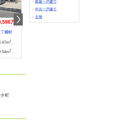
新築一戸建て
中古一戸建て
土地
3,598万円
2,288万円・2,388万円
2,480万円
八丁畷町
佐賀県伊万里市脇田町
佐賀県鳥栖市村田町
2
2
建物面積
2
2
建物面積
2
8.47m
～112.16m
32.81坪～33.92坪
88.28m
～98.41m
97.59m
2
2
土地面積
2
2
土地面積
2
9.54m
～164.47m
42.21坪～49.75坪
140.11m
～154.17m
139.21m
・
やき町