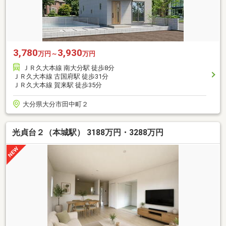
3,780
3,930
万円～
万円
ＪＲ久大本線 南大分駅 徒歩8分
ＪＲ久大本線 古国府駅 徒歩31分
ＪＲ久大本線 賀来駅 徒歩35分
大分県大分市田中町２
光貞台２（本城駅） 3188万円・3288万円