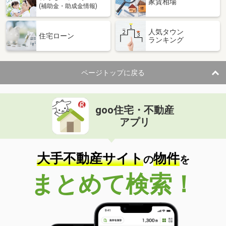
家賃相場
(補助金・助成金情報)
人気タウン
住宅ローン
ランキング
ページトップに戻る
goo住宅・不動産
アプリ
大手不動産サイト
物件
の
を
まとめて検索！