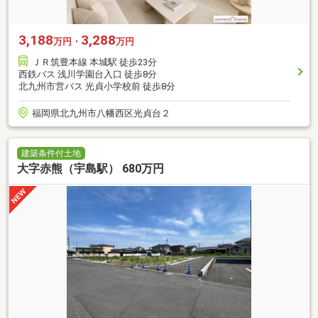
3,188
3,288
万円・
万円
ＪＲ筑豊本線 本城駅 徒歩23分
西鉄バス 浅川学園台入口 徒歩8分
北九州市営バス 光貞小学校前 徒歩8分
福岡県北九州市八幡西区光貞台２
建築条件付土地
大字赤熊（宇島駅） 680万円