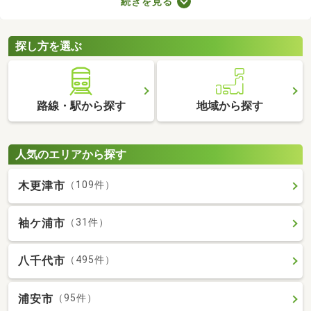
続きを見る
ブルが少ない・住みやすい・高層の建物によって日光が遮断され
ることがないなどのメリットがあります。ここでは、第一種低層
住居専用地域の新築一戸建てを紹介します。
探し方を選ぶ
路線・駅から探す
地域から探す
人気のエリアから探す
木更津市
（109件）
袖ケ浦市
（31件）
八千代市
（495件）
浦安市
（95件）