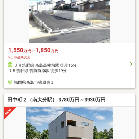
1,550
1,850
万円～
万円
※土地価格のみ
ＪＲ筑肥線 糸島高校前駅 徒歩16分
ＪＲ筑肥線 筑前前原駅 徒歩19分
福岡県糸島市篠原東１
田中町２（南大分駅） 3780万円～3930万円