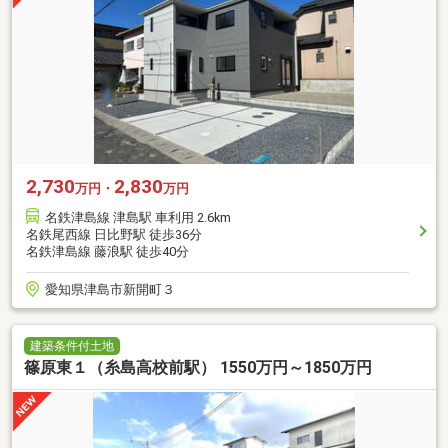
2,730
2,830
万円・
万円
名鉄津島線 津島駅 車利用 2.6km
名鉄尾西線 日比野駅 徒歩36分
名鉄津島線 藤浪駅 徒歩40分
愛知県津島市新開町３
建築条件付土地
篠原東１（糸島高校前駅） 1550万円～1850万円