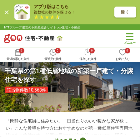
アプリ版はこちら
開く
複数社の物件を探せる！
NTTグループ運営の不動産総合サイト goo住宅・不動産
0
0
0
0
最近検索した条件
最近見た物件
保存した条件
お気に入り
千葉県の第1種低層地域の新築一戸建て・分譲
住宅を探す
該当物件数10,568件
「閑静な住宅街に住みたい」「日当たりのいい暖かな家が欲し
い」こんな希望を持つ方におすすめなのが第一種低層住宅専用地
域にある物件です。低層の戸建てが立ち並ぶエリアで、騒音トラ