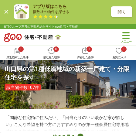
アプリ版はこちら
開く
複数社の物件を探せる！
NTTグループ運営の不動産総合サイト goo住宅・不動産
0
0
0
0
最近検索した条件
最近見た物件
保存した条件
お気に入り
山口県の第1種低層地域の新築一戸建て・分譲
住宅を探す
該当物件数107件
「閑静な住宅街に住みたい」「日当たりのいい暖かな家が欲し
い」こんな希望を持つ方におすすめなのが第一種低層住宅専用地
域にある物件です。低層の戸建てが立ち並ぶエリアで、騒音トラ