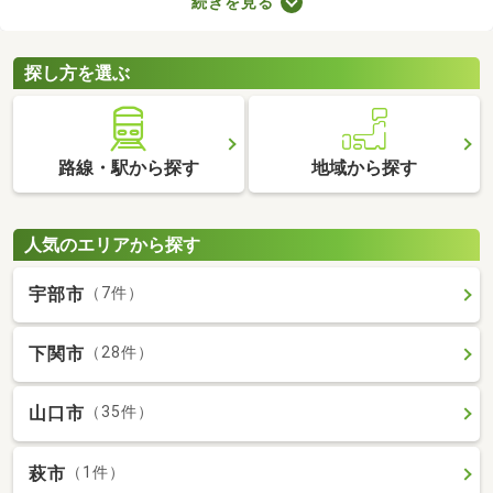
続きを見る
ブルが少ない・住みやすい・高層の建物によって日光が遮断され
ることがないなどのメリットがあります。ここでは、第一種低層
住居専用地域の新築一戸建てを紹介します。
探し方を選ぶ
路線・駅から探す
地域から探す
人気のエリアから探す
宇部市
（7件）
下関市
（28件）
山口市
（35件）
萩市
（1件）