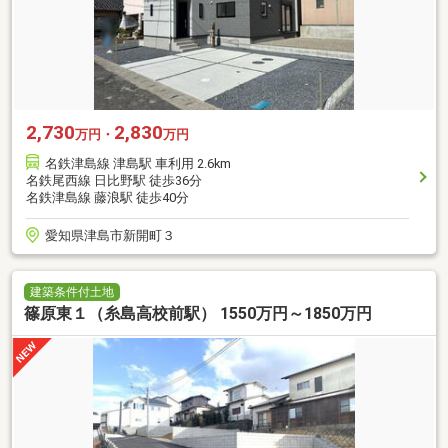
2,730
2,830
万円・
万円
名鉄津島線 津島駅 車利用 2.6km
名鉄尾西線 日比野駅 徒歩36分
名鉄津島線 藤浪駅 徒歩40分
愛知県津島市新開町３
建築条件付土地
篠原東１（糸島高校前駅） 1550万円～1850万円