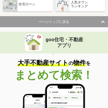
人気タウン
住宅ローン
ランキング
ページトップに戻る
goo住宅・不動産
アプリ
大手不動産サイト
物件
の
を
まとめて検索！