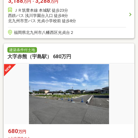
3,188
3,288
万円・
万円
ＪＲ筑豊本線 本城駅 徒歩23分
西鉄バス 浅川学園台入口 徒歩8分
北九州市営バス 光貞小学校前 徒歩8分
福岡県北九州市八幡西区光貞台２
建築条件付土地
大字赤熊（宇島駅） 680万円
680
万円