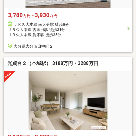
3,780
3,930
万円～
万円
ＪＲ久大本線 南大分駅 徒歩8分
ＪＲ久大本線 古国府駅 徒歩31分
ＪＲ久大本線 賀来駅 徒歩35分
大分県大分市田中町２
光貞台２（本城駅） 3188万円・3288万円