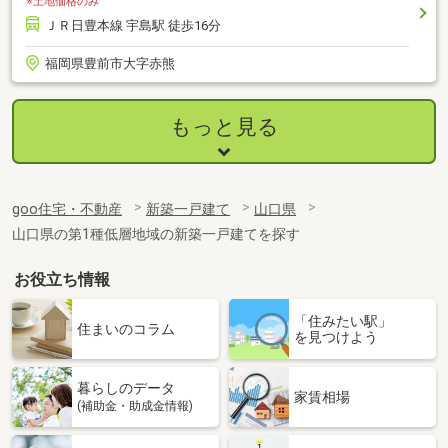
※土地価格のみ
ＪＲ日豊本線 宇島駅 徒歩16分
福岡県豊前市大字赤熊
もっと見る
goo住宅・不動産
新築一戸建て
山口県
山口県の第1種低層地域の新築一戸建てを探す
お役立ち情報
「住みたい駅」
住まいのコラム
を見つけよう
暮らしのデータ
家賃相場
(補助金・助成金情報)