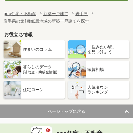
goo住宅・不動産
新築一戸建て
岩手県
岩手県の第1種低層地域の新築一戸建てを探す
お役立ち情報
「住みたい駅」
住まいのコラム
を見つけよう
暮らしのデータ
家賃相場
(補助金・助成金情報)
人気タウン
住宅ローン
ランキング
ページトップに戻る