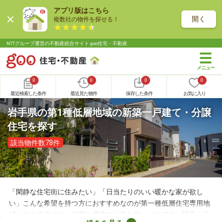
アプリ版はこちら
開く
複数社の物件を探せる！
NTTグループ運営の不動産総合サイト goo住宅・不動産
0
0
0
0
最近検索した条件
最近見た物件
保存した条件
お気に入り
岩手県の第1種低層地域の新築一戸建て・分譲
住宅を探す
該当物件数78件
「閑静な住宅街に住みたい」「日当たりのいい暖かな家が欲し
い」こんな希望を持つ方におすすめなのが第一種低層住宅専用地
域にある物件です。低層の戸建てが立ち並ぶエリアで、騒音トラ