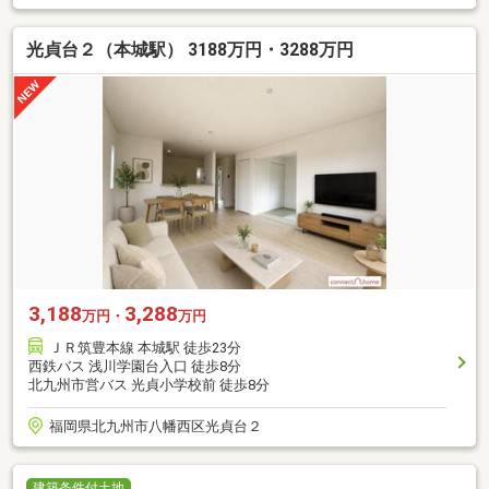
光貞台２（本城駅） 3188万円・3288万円
3,188
3,288
万円・
万円
ＪＲ筑豊本線 本城駅 徒歩23分
西鉄バス 浅川学園台入口 徒歩8分
北九州市営バス 光貞小学校前 徒歩8分
福岡県北九州市八幡西区光貞台２
建築条件付土地