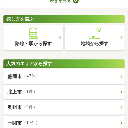
続きを見る
ブルが少ない・住みやすい・高層の建物によって日光が遮断され
ることがないなどのメリットがあります。ここでは、第一種低層
住居専用地域の新築一戸建てを紹介します。
探し方を選ぶ
路線・駅から探す
地域から探す
人気のエリアから探す
盛岡市
（47件）
北上市
（1件）
奥州市
（9件）
一関市
（17件）