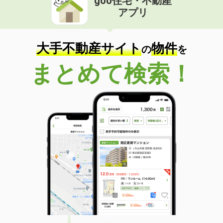
goo住宅・不動産
アプリ
大手不動産サイト
物件
の
を
まとめて検索！