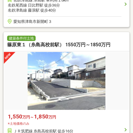
名鉄津島線 津島駅 車利用 2.6km
名鉄尾西線 日比野駅 徒歩36分
名鉄津島線 藤浪駅 徒歩40分
愛知県津島市新開町３
建築条件付土地
篠原東１（糸島高校前駅） 1550万円～1850万円
1,550
1,850
万円～
万円
※土地価格のみ
ＪＲ筑肥線 糸島高校前駅 徒歩16分