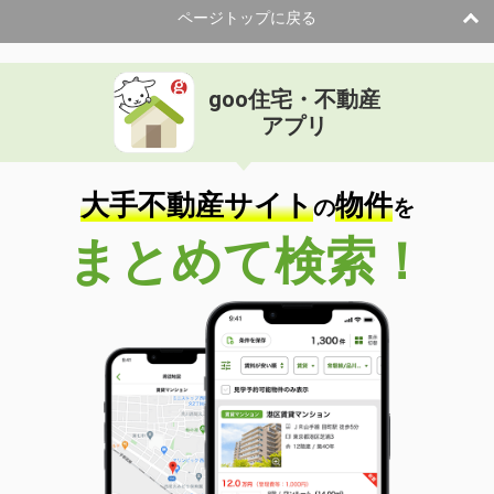
ページトップに戻る
goo住宅・不動産
アプリ
大手不動産サイト
物件
の
を
まとめて検索！