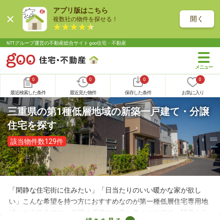
アプリ版はこちら
開く
複数社の物件を探せる！
NTTグループ運営の不動産総合サイト goo住宅・不動産
0
0
0
0
最近検索した条件
最近見た物件
保存した条件
お気に入り
三重県の第1種低層地域の新築一戸建て・分譲
住宅を探す
該当物件数129件
「閑静な住宅街に住みたい」「日当たりのいい暖かな家が欲し
い」こんな希望を持つ方におすすめなのが第一種低層住宅専用地
域にある物件です。低層の戸建てが立ち並ぶエリアで、騒音トラ