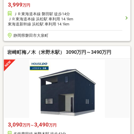
3,999
万円
ＪＲ東海道本線 磐田駅 徒歩14分
ＪＲ東海道本線 浜松駅 車利用 14.1km
東海道新幹線 浜松駅 車利用 14.1km
静岡県磐田市大泉町
岩崎町梅ノ木（米野木駅） 3090万円～3490万円
3,090
3,490
万円～
万円
名鉄豊田線 米野木駅 徒歩41分