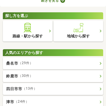
続きを見る
ブルが少ない・住みやすい・高層の建物によって日光が遮断され
ることがないなどのメリットがあります。ここでは、第一種低層
住居専用地域の新築一戸建てを紹介します。
探し方を選ぶ
路線・駅から探す
地域から探す
人気のエリアから探す
桑名市
（29件）
鈴鹿市
（30件）
四日市市
（13件）
津市
（24件）