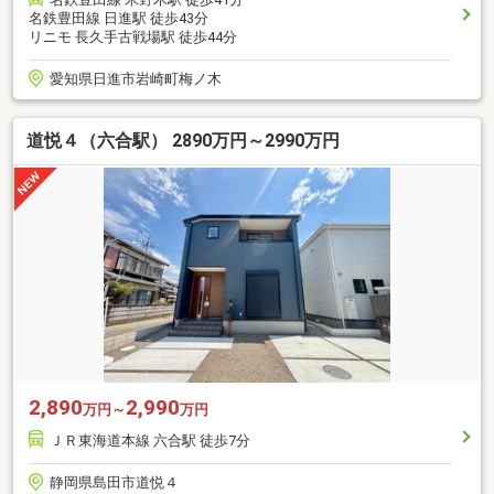
名鉄豊田線 日進駅 徒歩43分
リニモ 長久手古戦場駅 徒歩44分
愛知県日進市岩崎町梅ノ木
道悦４（六合駅） 2890万円～2990万円
2,890
2,990
万円～
万円
ＪＲ東海道本線 六合駅 徒歩7分
静岡県島田市道悦４