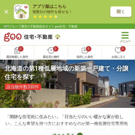
アプリ版はこちら
開く
複数社の物件を探せる！
NTTグループ運営の不動産総合サイト goo住宅・不動産
0
0
0
0
最近検索した条件
最近見た物件
保存した条件
お気に入り
北海道の第1種低層地域の新築一戸建て・分譲
住宅を探す
該当物件数330件
「閑静な住宅街に住みたい」「日当たりのいい暖かな家が欲し
い」こんな希望を持つ方におすすめなのが第一種低層住宅専用地
域にある物件です。低層の戸建てが立ち並ぶエリアで、騒音トラ