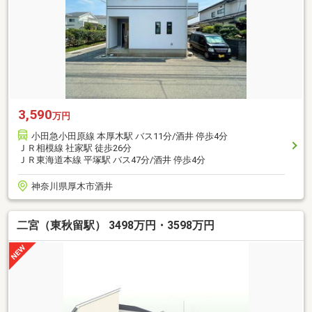
3,590
万円
小田急小田原線 本厚木駅 バス11分/酒井 停歩4分
ＪＲ相模線 社家駅 徒歩26分
ＪＲ東海道本線 平塚駅 バス47分/酒井 停歩4分
神奈川県厚木市酒井
二宮（東秋留駅） 3498万円・3598万円