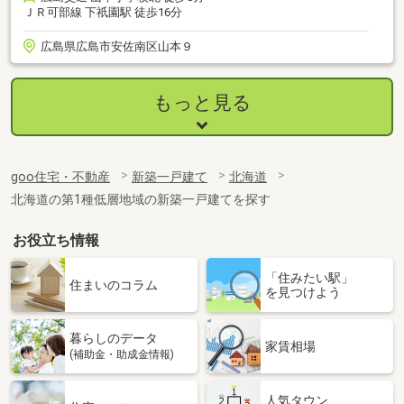
ＪＲ可部線 下祇園駅 徒歩16分
広島県広島市安佐南区山本９
もっと見る
goo住宅・不動産
新築一戸建て
北海道
北海道の第1種低層地域の新築一戸建てを探す
お役立ち情報
「住みたい駅」
住まいのコラム
を見つけよう
暮らしのデータ
家賃相場
(補助金・助成金情報)
人気タウン