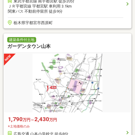
東武宇都宮線 南宇都宮駅 徒歩20分
ＪＲ宇都宮線 宇都宮駅 車利用 3.1km
関東バス 不動前停留所 徒歩9分
栃木県宇都宮市西原町
建築条件付土地
ガーデンタウン山本
1,790
2,430
万円～
万円
※土地価格のみ
広島交通 山本小学校北 徒歩8分