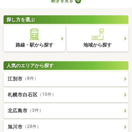
続きを見る
ブルが少ない・住みやすい・高層の建物によって日光が遮断され
ることがないなどのメリットがあります。ここでは、第一種低層
住居専用地域の新築一戸建てを紹介します。
探し方を選ぶ
路線・駅から探す
地域から探す
人気のエリアから探す
江別市
（8件）
札幌市白石区
（10件）
北広島市
（3件）
旭川市
（28件）