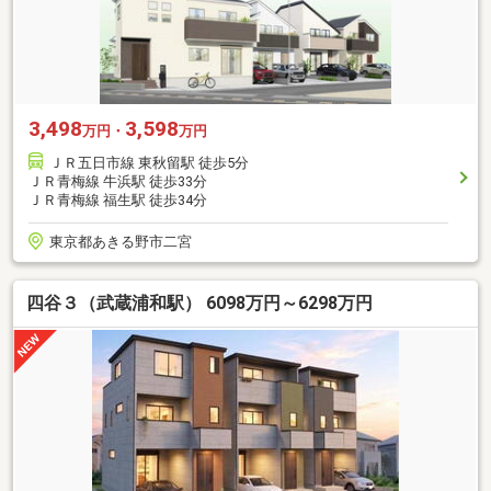
3,498
3,598
万円・
万円
ＪＲ五日市線 東秋留駅 徒歩5分
ＪＲ青梅線 牛浜駅 徒歩33分
ＪＲ青梅線 福生駅 徒歩34分
東京都あきる野市二宮
四谷３（武蔵浦和駅） 6098万円～6298万円