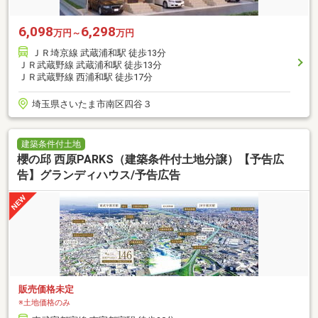
6,098
6,298
万円～
万円
ＪＲ埼京線 武蔵浦和駅 徒歩13分
ＪＲ武蔵野線 武蔵浦和駅 徒歩13分
ＪＲ武蔵野線 西浦和駅 徒歩17分
埼玉県さいたま市南区四谷３
建築条件付土地
櫻の邱 西原PARKS（建築条件付土地分譲）【予告広
告】グランディハウス/予告広告
販売価格未定
※土地価格のみ