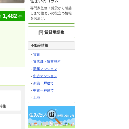
住まいのコラム
専門家監修！賃貸から引越
しまで住まいの役立つ情報
1,482
数
件
をお届け。
賃貸用語集
不動産情報
賃貸
貸店舗・貸事務所
新築マンション
中古マンション
新築一戸建て
中古一戸建て
土地
特集