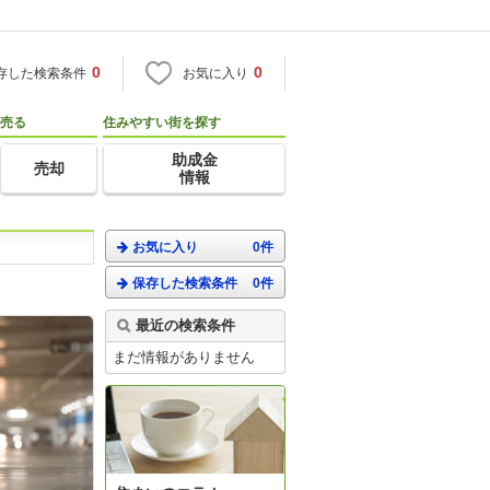
0
0
存した検索条件
お気に入り
売る
住みやすい街を探す
助成金
売却
情報
お気に入り
0件
保存した検索条件
0件
最近の検索条件
まだ情報がありません