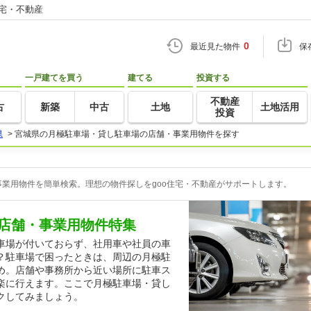
住宅・不動産
0
最近見た物件
保
一戸建てを買う
建てる
投資する
不動産
古
新築
中古
土地
土地活用
投資
県
>
宮城県の月極駐車場・貸し駐車場の店舗・事業用物件を探す
業用物件を簡単検索。理想の物件探しをgoo住宅・不動産がサポートします。
店舗・事業用物件特集
車場が付いておらず、社用車や社員の車
？駐車場で困ったときは、周辺の月極駐
め。店舗や事務所から近い場所に駐車ス
楽に行えます。ここで月極駐車場・貸し
クしてみましょう。