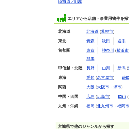
陸前原ノ町駅
エリアから店舗・事業用物件を探
北海道
北海道
(
札幌市
)
東北
青森
秋田
岩手
首都圏
東京
神奈川
(
横浜市
群馬
甲信越・北陸
長野
山梨
新潟
(
東海
愛知
(
名古屋市
)
静
関西
大阪
(
大阪市
・
堺市
)
中国・四国
広島
(
広島市
)
岡山
(
九州・沖縄
福岡
(
北九州市
・
福岡
宮城県で他のジャンルから探す