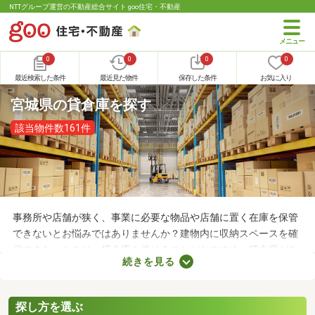
NTTグループ運営の不動産総合サイト goo住宅・不動産
0
0
0
0
最近検索した条件
最近見た物件
保存した条件
お気に入り
宮城県の貸倉庫を探す
該当物件数161件
事務所や店舗が狭く、事業に必要な物品や店舗に置く在庫を保管
できないとお悩みではありませんか？建物内に収納スペースを確
保できないときは、貸倉庫を借りることがおすすめ。貸倉庫があ
続きを見る
れば、在庫やすぐに使わない物品を保管できるため、店舗や事務
所が狭くても安心です。ここでは、収納場所の確保にお困りの方
にチェックしてほしい貸倉庫を紹介します。
探し方を選ぶ