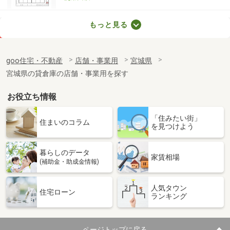
宮城県白石市越河字石坊町
もっと見る
価 格
6.50万円
住 所
宮城県白石市越河字石坊町
goo住宅・不動産
店舗・事業用
宮城県
物件種別
貸地
宮城県の貸倉庫の店舗・事業用を探す
土地面積
356.97m²
お役立ち情報
宮城県仙台市泉区南光台７丁目
「住みたい街」
価 格
0.55万円
住まいのコラム
を見つけよう
住 所
宮城県仙台市泉区南光台７丁目
物件種別
貸駐車場
暮らしのデータ
使用面積
-
家賃相場
(補助金・助成金情報)
宮城県仙台市宮城野区榴岡５丁目
人気タウン
住宅ローン
ランキング
価 格
21.45万円
住 所
宮城県仙台市宮城野区榴岡５丁目
物件種別
貸店舗（建物一部）
ページトップに戻る