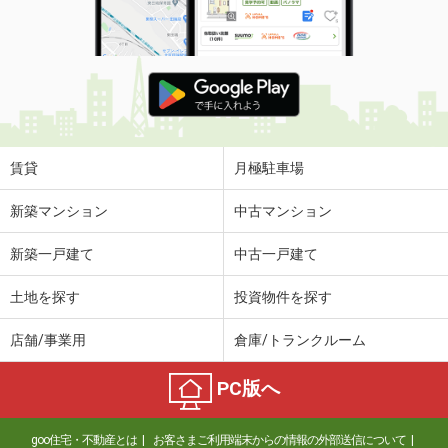
使用面積
49.8m²
宮城県仙台市青葉区柏木２丁目
価 格
42.02万円
住 所
宮城県仙台市青葉区柏木２丁目
物件種別
貸店舗・事務所
使用面積
125.1m²
賃貸
月極駐車場
宮城県仙台市青葉区柏木２丁目
新築マンション
中古マンション
価 格
43.12万円
新築一戸建て
中古一戸建て
住 所
宮城県仙台市青葉区柏木２丁目
物件種別
貸店舗・事務所
土地を探す
投資物件を探す
使用面積
129.5m²
店舗/事業用
倉庫/トランクルーム
宮城県仙台市若林区南材木町
PC版へ
価 格
24.90万円
住 所
宮城県仙台市若林区南材木町
goo住宅・不動産とは
お客さまご利用端末からの情報の外部送信について
物件種別
貸店舗（建物一部）