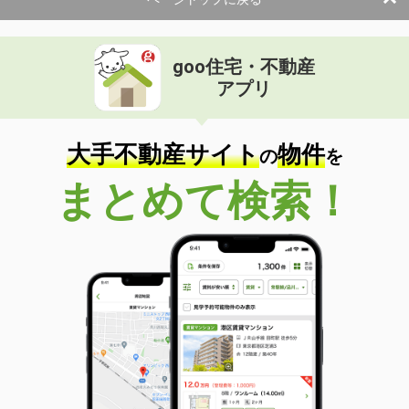
使用面積
67m²
宮城県仙台市宮城野区榴岡３丁目
goo住宅・不動産
価 格
49.50万円
アプリ
住 所
宮城県仙台市宮城野区榴岡３丁目
物件種別
貸事務所
使用面積
294.72m²
大手不動産サイト
物件
の
を
宮城県仙台市泉区長命ケ丘１丁目
まとめて検索！
価 格
11.10万円
住 所
宮城県仙台市泉区長命ケ丘１丁目
物件種別
貸事務所
使用面積
54m²
宮城県仙台市青葉区柏木２丁目
価 格
23.10万円
住 所
宮城県仙台市青葉区柏木２丁目
物件種別
貸店舗・事務所