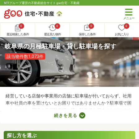
NTTグループ運営の不動産総合サイト goo住宅・不動産
0
0
0
0
最近検索した条件
最近見た物件
保存した条件
お気に入り
岐阜県の月極駐車場・貸し駐車場を探す
該当物件数1,073件
経営している店舗や事業用の店舗に駐車場が付いておらず、社用
車や社員の車を置けないとお困りではありませんか？駐車場で困
ったときは、周辺の月極駐車場や貸し駐車場を探すことがおすす
続きを見る
め。店舗や事務所から近い場所に駐車スペースを確保できれば、
車への移動も楽に行えます。ここで月極駐車場・貸し駐車場を紹
介するので、立地をチェックしてみましょう。
探し方を選ぶ