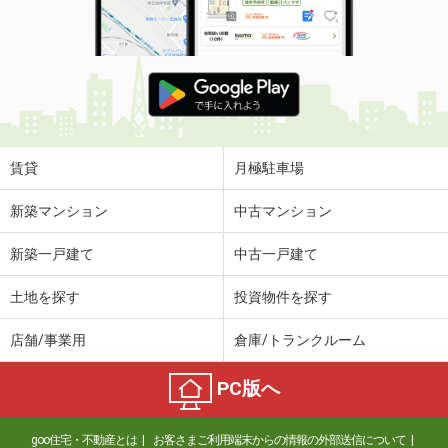
使用面積
621.75m²
岐阜県羽島郡岐南町三宅４丁目
価 格
33万円
住 所
岐阜県羽島郡岐南町三宅４丁目
物件種別
貸店舗（建物一部）
使用面積
227.42m²
賃貸
月極駐車場
岐阜県岐阜市加納本町４丁目
新築マンション
中古マンション
価 格
51.59万円
新築一戸建て
中古一戸建て
住 所
岐阜県岐阜市加納本町４丁目
物件種別
貸店舗・事務所
土地を探す
投資物件を探す
使用面積
443.38m²
店舗/事業用
倉庫/トランクルーム
岐阜県中津川市手賀野
PC版へ
価 格
7.70万円
住 所
岐阜県中津川市手賀野
goo住宅・不動産とは
お客さまご利用端末からの情報の外部送信について
物件種別
貸店舗・事務所