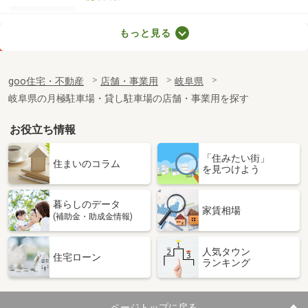
岐阜県各務原市鵜沼羽場町７丁目
もっと見る
価 格
7.50万円
住 所
岐阜県各務原市鵜沼羽場町７丁目
goo住宅・不動産
店舗・事業用
岐阜県
物件種別
貸地
岐阜県の月極駐車場・貸し駐車場の店舗・事業用を探す
土地面積
421m²
お役立ち情報
岐阜県可児市広見
「住みたい街」
価 格
30万円
住まいのコラム
を見つけよう
住 所
岐阜県可児市広見
物件種別
貸地
暮らしのデータ
土地面積
1159.35m²
家賃相場
(補助金・助成金情報)
岐阜県岐阜市近島２丁目
人気タウン
住宅ローン
ランキング
価 格
13万円
住 所
岐阜県岐阜市近島２丁目
物件種別
貸倉庫
ページトップに戻る