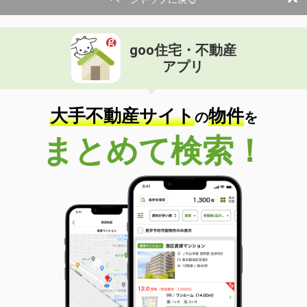
使用面積
158.55m²
岐阜県岐阜市近島２丁目
goo住宅・不動産
価 格
13万円
アプリ
住 所
岐阜県岐阜市近島２丁目
物件種別
貸倉庫
使用面積
158.55m²
大手不動産サイト
物件
の
を
岐阜県多治見市前畑町１丁目
まとめて検索！
価 格
0.65万円
住 所
岐阜県多治見市前畑町１丁目
物件種別
貸駐車場
使用面積
-
岐阜県可児市広見
価 格
89万円
住 所
岐阜県可児市広見
物件種別
貸店舗