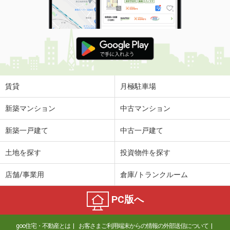
価 格
1.20万円
住 所
京都府京都市左京区下鴨北茶ノ木町
物件種別
貸駐車場
使用面積
-
京都府京都市中京区錦小路通高倉西入西魚屋町
価 格
49.50万円
賃貸
月極駐車場
住 所
京都府京都市中京区錦小路通高倉西入
西魚屋町
新築マンション
中古マンション
物件種別
貸店舗・事務所
使用面積
109m²
新築一戸建て
中古一戸建て
京都府福知山市篠尾新町１丁目
土地を探す
投資物件を探す
価 格
23.10万円
店舗/事業用
倉庫/トランクルーム
住 所
京都府福知山市篠尾新町１丁目
物件種別
貸事務所
PC版へ
使用面積
132.33m²
京都府京都市下京区大宮通四条下る四条大宮町
goo住宅・不動産とは
お客さまご利用端末からの情報の外部送信について