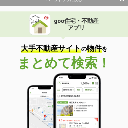
物件種別
貸地
土地面積
1022.56m²
goo住宅・不動産
京都府京都市中京区御池通麩屋町西入御池大東町
アプリ
価 格
31.35万円
住 所
京都府京都市中京区御池通麩屋町西入
大手不動産サイト
物件
御池大東町
の
を
物件種別
貸店舗・事務所
まとめて検索！
使用面積
87.65m²
京都府京都市下京区下魚棚通油小路東入大黒町
価 格
23.10万円
住 所
京都府京都市下京区下魚棚通油小路東
入大黒町
物件種別
貸店舗・事務所
使用面積
55.66m²
京都府京都市左京区下鴨北茶ノ木町