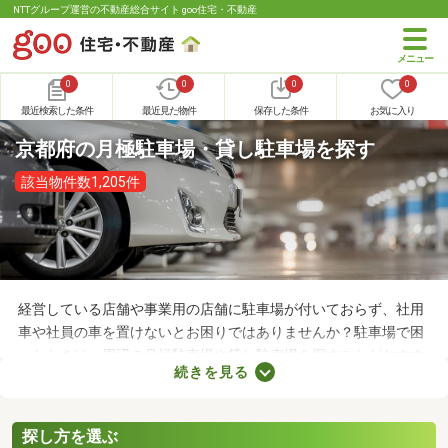
NTTグループ運営の不動産総合サイト goo住宅・不動産
0
0
0
0
最近検索した条件
最近見た物件
保存した条件
お気に入り
京都府の月極駐車場・貸し駐車場を探す
該当物件数1,205件
経営している店舗や事業用の店舗に駐車場が付いておらず、社用
車や社員の車を置けないとお困りではありませんか？駐車場で困
ったときは、周辺の月極駐車場や貸し駐車場を探すことがおすす
続きを見る
め。店舗や事務所から近い場所に駐車スペースを確保できれば、
車への移動も楽に行えます。ここで月極駐車場・貸し駐車場を紹
介するので、立地をチェックしてみましょう。
探し方を選ぶ