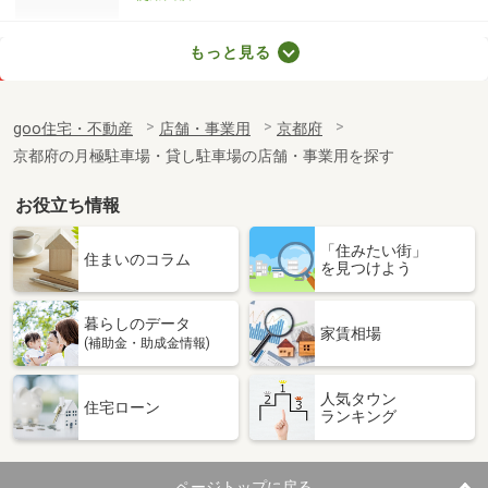
京都府京都市中京区御池通麩屋町西入御池大東町
もっと見る
価 格
31.35万円
住 所
京都府京都市中京区御池通麩屋町西入
goo住宅・不動産
店舗・事業用
京都府
御池大東町
物件種別
貸店舗・事務所
京都府の月極駐車場・貸し駐車場の店舗・事業用を探す
使用面積
87.65m²
お役立ち情報
京都府亀岡市曽我部町重利八反田
「住みたい街」
住まいのコラム
を見つけよう
価 格
3.80万円
住 所
京都府亀岡市曽我部町重利八反田
物件種別
貸地
暮らしのデータ
家賃相場
土地面積
212.61m²
(補助金・助成金情報)
京都府綴喜郡宇治田原町大字高尾小字浦山
人気タウン
住宅ローン
ランキング
価 格
39万円
住 所
京都府綴喜郡宇治田原町大字高尾小字
浦山
ページトップに戻る