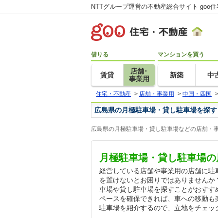
NTTグループ運営の不動産総合サイト goo
借りる
マンションを買う
店舗･
賃貸
新築
中
事業用
住宅・不動産
>
店舗・事業用
>
中国・四国
広島県の月極駐車場・貸し駐車場を探す
広島県の月極駐車場・貸し駐車場などの店舗・事
月極駐車場・貸し駐車場の
経営している店舗や事業用の店舗に駐
を置けないとお困りではありませんか
車場や貸し駐車場を探すことがおすす
ペースを確保できれば、車への移動も
駐車場を紹介するので、立地をチェッ