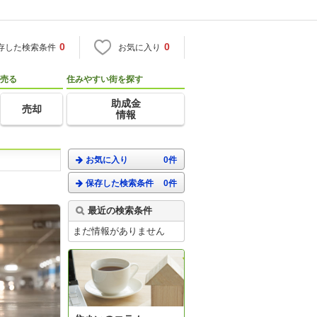
0
0
存した検索条件
お気に入り
売る
住みやすい街を探す
助成金
売却
情報
お気に入り
0件
保存した検索条件
0件
最近の検索条件
まだ情報がありません