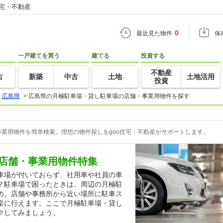
住宅・不動産
0
最近見た物件
保
一戸建てを買う
建てる
投資する
不動産
古
新築
中古
土地
土地活用
投資
>
広島県
>
広島県の月極駐車場・貸し駐車場の店舗・事業用物件を探す
業用物件を簡単検索。理想の物件探しをgoo住宅・不動産がサポートします。
店舗・事業用物件特集
車場が付いておらず、社用車や社員の車
？駐車場で困ったときは、周辺の月極駐
め。店舗や事務所から近い場所に駐車ス
楽に行えます。ここで月極駐車場・貸し
クしてみましょう。