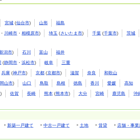
宮城
(
仙台市
)
山形
福島
・
川崎市
・
相模原市
)
埼玉
(
さいたま市
)
千葉
(
千葉市
)
茨城
新潟市
)
石川
富山
福井
岡
(
静岡市
・
浜松市
)
岐阜
三重
兵庫
(
神戸市
)
京都
(
京都市
)
滋賀
奈良
和歌山
岡山市
)
山口
鳥取
島根
徳島
香川
愛媛
高知
市
)
佐賀
長崎
熊本
(
熊本市
)
大分
宮崎
鹿児島
沖
新築一戸建て
中古一戸建て
土地
賃貸
店舗・事業