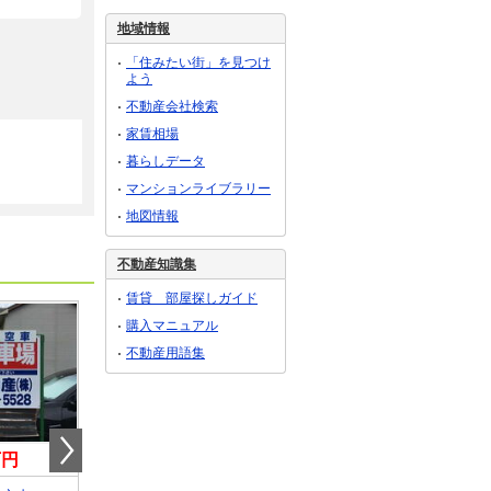
地域情報
「住みたい街」を見つけ
よう
不動産会社検索
家賃相場
暮らしデータ
マンションライブラリー
地図情報
不動産知識集
賃貸 部屋探しガイド
購入マニュアル
不動産用語集
万円
7.15万円
7.90万円