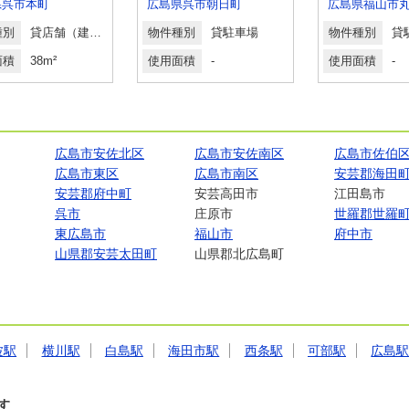
県呉市本町
広島県呉市朝日町
種別
貸店舗（建物一部）
物件種別
貸駐車場
物件種別
貸
面積
38m²
使用面積
-
使用面積
-
広島市安佐北区
広島市安佐南区
広島市佐伯
広島市東区
広島市南区
安芸郡海田
安芸郡府中町
安芸高田市
江田島市
呉市
庄原市
世羅郡世羅
東広島市
福山市
府中市
山県郡安芸太田町
山県郡北広島町
波駅
横川駅
白島駅
海田市駅
西条駅
可部駅
広島
す