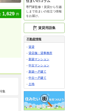
住まいのコラム
専門家監修！賃貸から引越
しまで住まいの役立つ情報
1,629
数
件
をお届け。
賃貸用語集
不動産情報
賃貸
貸店舗・貸事務所
新築マンション
中古マンション
新築一戸建て
中古一戸建て
土地
特集