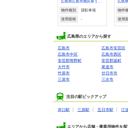
広島県広島市南区翠１丁目
広島県広島市南区翠１丁目
広島
物件種別
貸駐車場
物件種別
貸駐車場
物件
使用面積
-
使用面積
-
使用
広島県のエリアから探す
広島市
広島市安芸区
広島市中区
広島市西区
安芸郡熊野町
安芸郡坂町
大竹市
尾道市
竹原市
廿日市市
三原市
三次市
注目の駅ピックアップ
井口駅
三原駅
五日市駅
江
エリアから店舗・事業用物件を探