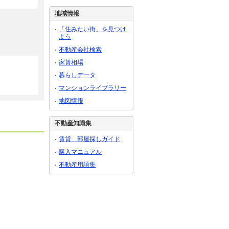
地域情報
「住みたい街」を見つけ
よう
不動産会社検索
家賃相場
暮らしデータ
マンションライブラリー
地図情報
不動産知識集
賃貸 部屋探しガイド
購入マニュアル
不動産用語集
4.50万円
2.20万円