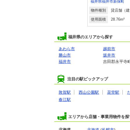
福井県福井市南四ツ居１丁目
福井県福井市手寄１丁目
福井県福井市新保町
駐車場
物件種別
貸店舗（建物一部）
物件種別
貸
使用面積
100.17m²
使用面積
28.76m²
福井県のエリアから探す
あわら市
越前市
勝山市
坂井市
福井市
吉田郡永平寺
注目の駅ピックアップ
敦賀駅
西山公園駅
花堂駅
春江駅
エリアから店舗・事業用物件を探
北海道
北海道
(
札幌市
)