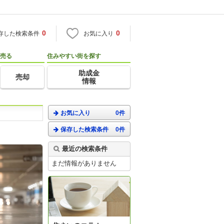
0
0
存した検索条件
お気に入り
売る
住みやすい街を探す
助成金
売却
情報
お気に入り
0件
保存した検索条件
0件
最近の検索条件
まだ情報がありません