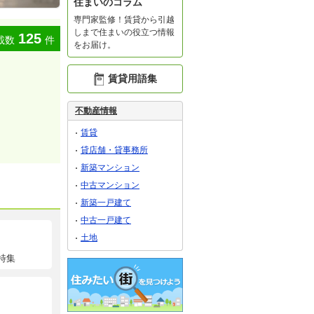
住まいのコラム
専門家監修！賃貸から引越
しまで住まいの役立つ情報
125
載数
件
をお届け。
賃貸用語集
不動産情報
賃貸
貸店舗・貸事務所
新築マンション
中古マンション
新築一戸建て
中古一戸建て
土地
特集