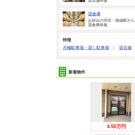
貸店舗特集
貸倉庫
お好みの市区・路線駅から
貸倉庫特集
特徴
月極駐車場・貸し駐車場
貸店舗
新着物件
0万円
29.26万円
4.50万円