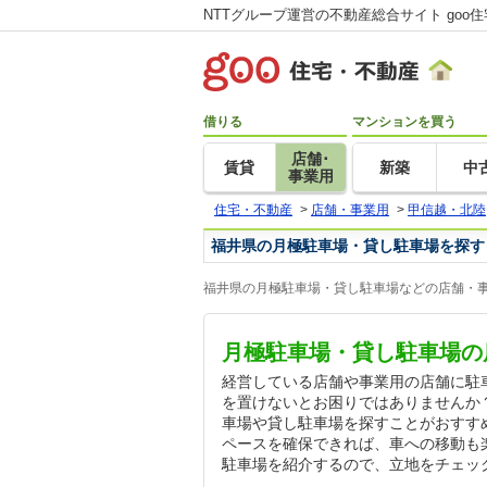
NTTグループ運営の不動産総合サイト goo
借りる
マンションを買う
店舗･
賃貸
新築
中
事業用
住宅・不動産
>
店舗・事業用
>
甲信越・北陸
福井県の月極駐車場・貸し駐車場を探す
福井県の月極駐車場・貸し駐車場などの店舗・事
月極駐車場・貸し駐車場の
経営している店舗や事業用の店舗に駐
を置けないとお困りではありませんか
車場や貸し駐車場を探すことがおすす
ペースを確保できれば、車への移動も
駐車場を紹介するので、立地をチェッ