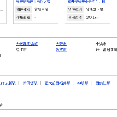
福井県福井市南四ツ居１丁目
福井県福井市手寄１丁目
店舗（建物一部）
物件種別
貸駐車場
物件種別
貸店舗（建物一部）
使用面積
-
使用面積
100.17m²
大飯郡高浜町
大野市
小浜市
鯖江市
敦賀市
丹生郡越前
町
たけふ新駅
新田塚駅
福大前西福井駅
神明駅
西鯖江駅
す