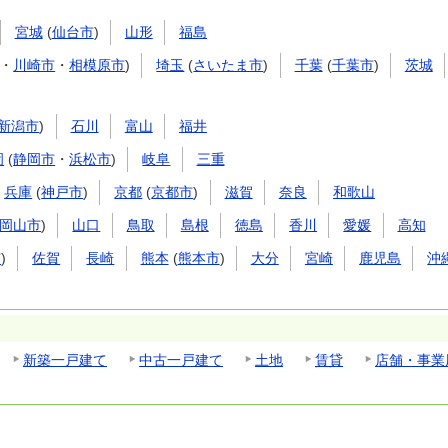
宮城
(
仙台市
)
山形
福島
・
川崎市
・
相模原市
)
埼玉
(
さいたま市
)
千葉
(
千葉市
)
茨城
新潟市
)
石川
富山
福井
岡
(
静岡市
・
浜松市
)
岐阜
三重
兵庫
(
神戸市
)
京都
(
京都市
)
滋賀
奈良
和歌山
岡山市
)
山口
鳥取
島根
徳島
香川
愛媛
高知
市
)
佐賀
長崎
熊本
(
熊本市
)
大分
宮崎
鹿児島
沖
新築一戸建て
中古一戸建て
土地
賃貸
店舗・事業