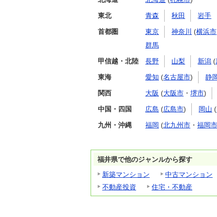
東北
青森
秋田
岩手
首都圏
東京
神奈川
(
横浜市
群馬
甲信越・北陸
長野
山梨
新潟
(
東海
愛知
(
名古屋市
)
静
関西
大阪
(
大阪市
・
堺市
)
中国・四国
広島
(
広島市
)
岡山
(
九州・沖縄
福岡
(
北九州市
・
福岡
福井県で他のジャンルから探す
新築マンション
中古マンション
不動産投資
住宅・不動産