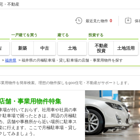
住宅・不動産
0
最近見た物件
保
一戸建てを買う
建てる
投資する
不動産
古
新築
中古
土地
土地活用
投資
>
福井県
>
福井県の月極駐車場・貸し駐車場の店舗・事業用物件を探す
業用物件を簡単検索。理想の物件探しをgoo住宅・不動産がサポートします。
店舗・事業用物件特集
車場が付いておらず、社用車や社員の車
？駐車場で困ったときは、周辺の月極駐
め。店舗や事務所から近い場所に駐車ス
楽に行えます。ここで月極駐車場・貸し
クしてみましょう。