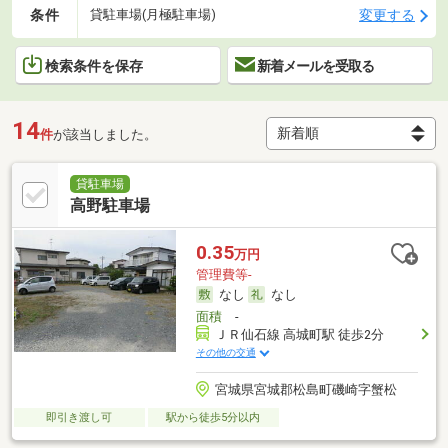
条件
変更する
貸駐車場(月極駐車場)
検索条件を保存
新着メールを受取る
14
件
が該当しました。
貸駐車場
高野駐車場
0.35
万円
管理費等-
なし
なし
面積
-
ＪＲ仙石線 高城町駅 徒歩2分
その他の交通
宮城県宮城郡松島町磯崎字蟹松
即引き渡し可
駅から徒歩5分以内