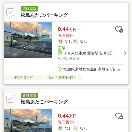
貸駐車場
松島あたごパーキング
0.44
万円
管理費等-
なし
なし
面積
-
ＪＲ東北本線 愛宕駅 徒歩3分
その他の交通
宮城県宮城郡松島町高城字反町三
即引き渡し可
駅から徒歩5分以内
貸駐車場
松島あたごパーキング
0.44
万円
管理費等-
なし
なし