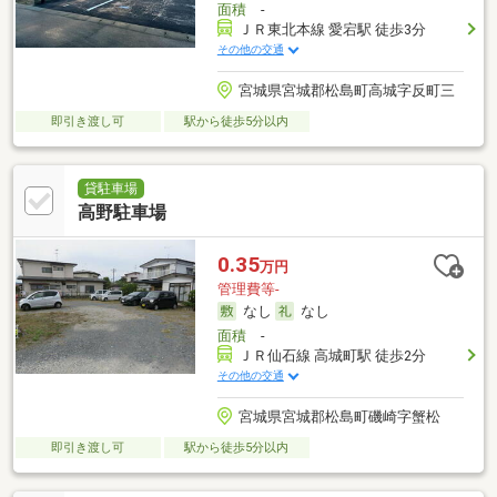
面積
-
ＪＲ東北本線 愛宕駅 徒歩3分
その他の交通
宮城県宮城郡松島町高城字反町三
即引き渡し可
駅から徒歩5分以内
貸駐車場
高野駐車場
0.35
万円
管理費等-
なし
なし
面積
-
ＪＲ仙石線 高城町駅 徒歩2分
その他の交通
宮城県宮城郡松島町磯崎字蟹松
即引き渡し可
駅から徒歩5分以内