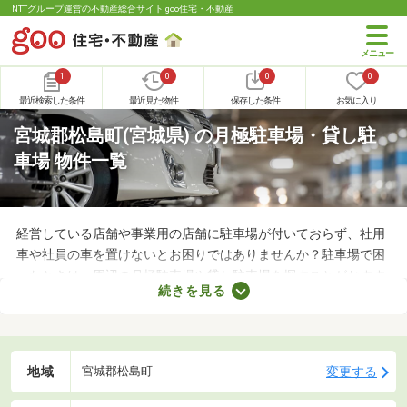
NTTグループ運営の不動産総合サイト goo住宅・不動産
1
0
0
0
最近検索した条件
最近見た物件
保存した条件
お気に入り
宮城郡松島町(宮城県) の月極駐車場・貸し駐
車場 物件一覧
経営している店舗や事業用の店舗に駐車場が付いておらず、社用
車や社員の車を置けないとお困りではありませんか？駐車場で困
ったときは、周辺の月極駐車場や貸し駐車場を探すことがおすす
続きを見る
め。店舗や事務所から近い場所に駐車スペースを確保できれば、
車への移動も楽に行えます。ここで月極駐車場・貸し駐車場を紹
介するので、立地をチェックしてみましょう。
地域
変更する
宮城郡松島町