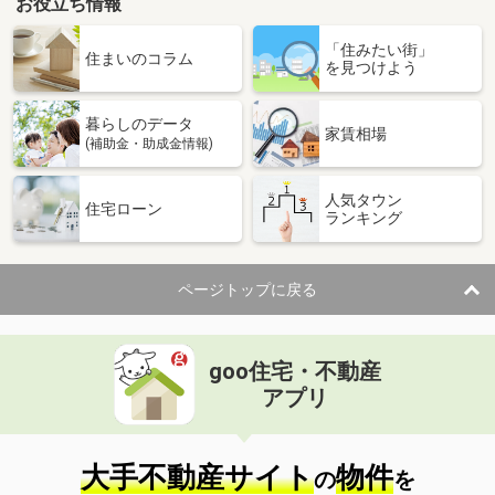
お役立ち情報
「住みたい街」
住まいのコラム
を見つけよう
暮らしのデータ
家賃相場
(補助金・助成金情報)
人気タウン
住宅ローン
ランキング
ページトップに戻る
goo住宅・不動産
アプリ
大手不動産サイト
物件
の
を