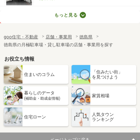
徳島県徳島市中常三島町１丁目
もっと見る
価 格
23万円
住 所
徳島県徳島市中常三島町１丁目
goo住宅・不動産
店舗・事業用
徳島県
物件種別
貸店舗（建物一部）
徳島県の月極駐車場・貸し駐車場の店舗・事業用を探す
使用面積
126.71m²
お役立ち情報
徳島県徳島市中島田町２丁目
「住みたい街」
価 格
4.40万円
住まいのコラム
を見つけよう
住 所
徳島県徳島市中島田町２丁目
物件種別
貸店舗（建物一部）
暮らしのデータ
使用面積
31.28m²
家賃相場
(補助金・助成金情報)
徳島県板野郡板野町川端
人気タウン
住宅ローン
ランキング
価 格
0.39万円
住 所
徳島県板野郡板野町川端
物件種別
貸駐車場
ページトップに戻る