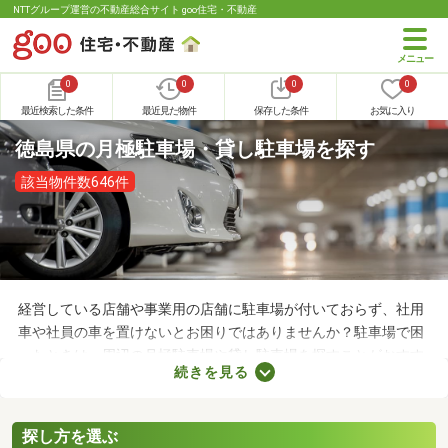
NTTグループ運営の不動産総合サイト goo住宅・不動産
0
0
0
0
最近検索した条件
最近見た物件
保存した条件
お気に入り
徳島県の月極駐車場・貸し駐車場を探す
該当物件数646件
経営している店舗や事業用の店舗に駐車場が付いておらず、社用
車や社員の車を置けないとお困りではありませんか？駐車場で困
ったときは、周辺の月極駐車場や貸し駐車場を探すことがおすす
続きを見る
め。店舗や事務所から近い場所に駐車スペースを確保できれば、
車への移動も楽に行えます。ここで月極駐車場・貸し駐車場を紹
介するので、立地をチェックしてみましょう。
探し方を選ぶ