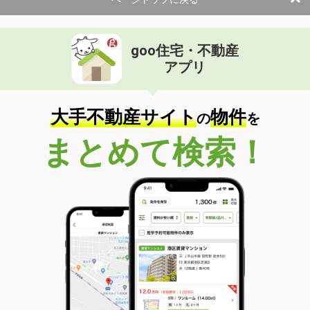
使用面積
-
徳島県美馬市穴吹町穴吹字岩手
goo住宅・不動産
価 格
0.54万円
アプリ
住 所
徳島県美馬市穴吹町穴吹字岩手
物件種別
貸駐車場
使用面積
-
大手不動産サイト
物件
の
を
まとめて検索！