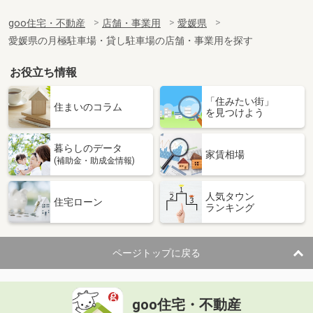
goo住宅・不動産
店舗・事業用
愛媛県
愛媛県の月極駐車場・貸し駐車場の店舗・事業用を探す
お役立ち情報
「住みたい街」
住まいのコラム
を見つけよう
暮らしのデータ
家賃相場
(補助金・助成金情報)
人気タウン
住宅ローン
ランキング
ページトップに戻る
goo住宅・不動産