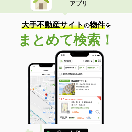
アプリ
大手不動産サイト
物件
の
を
まとめて検索！