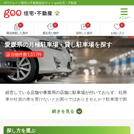
NTTグループ運営の不動産総合サイト goo住宅・不動産
0
0
0
0
最近検索した条件
最近見た物件
保存した条件
お気に入り
愛媛県の月極駐車場・貸し駐車場を探す
該当物件数1,517件
経営している店舗や事業用の店舗に駐車場が付いておらず、社用
車や社員の車を置けないとお困りではありませんか？駐車場で困
ったときは、周辺の月極駐車場や貸し駐車場を探すことがおすす
続きを見る
め。店舗や事務所から近い場所に駐車スペースを確保できれば、
車への移動も楽に行えます。ここで月極駐車場・貸し駐車場を紹
介するので、立地をチェックしてみましょう。
探し方を選ぶ