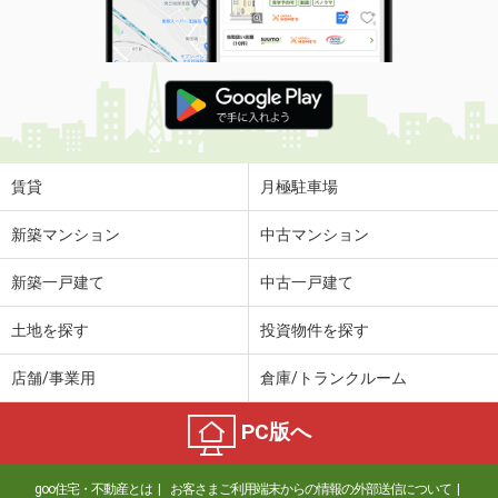
使用面積
23.18m²
栃木県宇都宮市雀宮町
価 格
5.06万円
住 所
栃木県宇都宮市雀宮町
物件種別
貸店舗・事務所
使用面積
24.48m²
賃貸
月極駐車場
栃木県宇都宮市本町
新築マンション
中古マンション
価 格
17.05万円
新築一戸建て
中古一戸建て
住 所
栃木県宇都宮市本町
物件種別
貸店舗（建物一部）
土地を探す
投資物件を探す
使用面積
47.25m²
店舗/事業用
倉庫/トランクルーム
栃木県宇都宮市駒生１丁目
PC版へ
価 格
8.90万円
住 所
栃木県宇都宮市駒生１丁目
goo住宅・不動産とは
お客さまご利用端末からの情報の外部送信について
物件種別
貸店舗・事務所