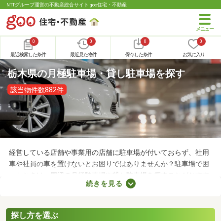
NTTグループ運営の不動産総合サイト goo住宅・不動産
0
0
0
0
最近検索した条件
最近見た物件
保存した条件
お気に入り
栃木県の月極駐車場・貸し駐車場を探す
該当物件数882件
経営している店舗や事業用の店舗に駐車場が付いておらず、社用
車や社員の車を置けないとお困りではありませんか？駐車場で困
ったときは、周辺の月極駐車場や貸し駐車場を探すことがおすす
続きを見る
め。店舗や事務所から近い場所に駐車スペースを確保できれば、
車への移動も楽に行えます。ここで月極駐車場・貸し駐車場を紹
介するので、立地をチェックしてみましょう。
探し方を選ぶ