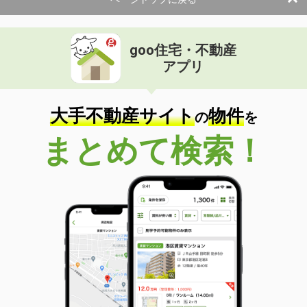
使用面積
30.36m²
栃木県宇都宮市平出町
goo住宅・不動産
価 格
18.04万円
アプリ
住 所
栃木県宇都宮市平出町
物件種別
貸倉庫
使用面積
146.85m²
大手不動産サイト
物件
の
を
栃木県佐野市大橋町
まとめて検索！
価 格
14.85万円
住 所
栃木県佐野市大橋町
物件種別
貸倉庫
使用面積
247.5m²
栃木県宇都宮市鶴田町
価 格
3.30万円
住 所
栃木県宇都宮市鶴田町
物件種別
貸店舗・事務所