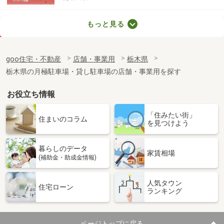
栃木県日光市木和田島
もっと見る
価 格
9.90万円
住 所
栃木県日光市木和田島
goo住宅・不動産
店舗・事業用
栃木県
物件種別
貸店舗・事務所
栃木県の月極駐車場・貸し駐車場の店舗・事業用を探す
使用面積
68.73m²
お役立ち情報
栃木県宇都宮市鶴田１丁目
「住みたい街」
価 格
13.20万円
住まいのコラム
を見つけよう
住 所
栃木県宇都宮市鶴田１丁目
物件種別
貸店舗（建物一部）
暮らしのデータ
使用面積
30.36m²
家賃相場
(補助金・助成金情報)
栃木県宇都宮市鶴田１丁目
人気タウン
住宅ローン
ランキング
価 格
13.20万円
住 所
栃木県宇都宮市鶴田１丁目
物件種別
貸店舗・事務所
ページトップに戻る