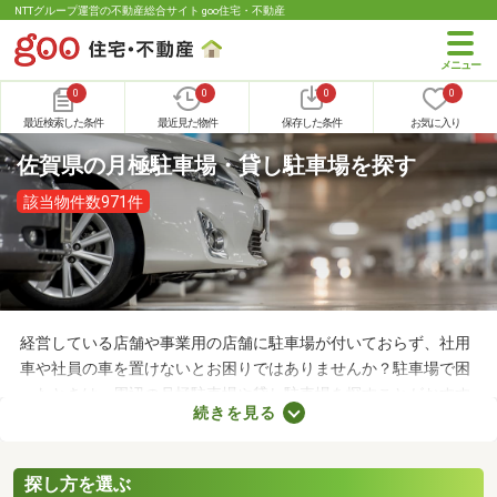
NTTグループ運営の不動産総合サイト goo住宅・不動産
0
0
0
0
最近検索した条件
最近見た物件
保存した条件
お気に入り
佐賀県の月極駐車場・貸し駐車場を探す
該当物件数971件
経営している店舗や事業用の店舗に駐車場が付いておらず、社用
車や社員の車を置けないとお困りではありませんか？駐車場で困
ったときは、周辺の月極駐車場や貸し駐車場を探すことがおすす
続きを見る
め。店舗や事務所から近い場所に駐車スペースを確保できれば、
車への移動も楽に行えます。ここで月極駐車場・貸し駐車場を紹
介するので、立地をチェックしてみましょう。
探し方を選ぶ