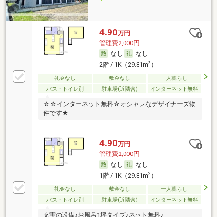
4.90
万円
管理費2,000円
なし
なし
2
2階 / 1K（29.81m
）
礼金なし
敷金なし
一人暮らし
バス・トイレ別
駐車場(近隣含)
インターネット無料
☆☆インターネット無料☆オシャレなデザイナーズ物
件です★
4.90
万円
管理費2,000円
なし
なし
2
1階 / 1K（29.81m
）
礼金なし
敷金なし
一人暮らし
バス・トイレ別
駐車場(近隣含)
インターネット無料
充実の設備♪お風呂1坪タイプ♪ネット無料♪