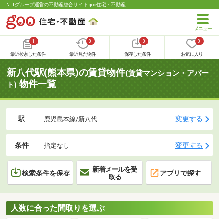
NTTグループ運営の不動産総合サイト goo住宅・不動産
1
0
0
0
最近検索した条件
最近見た物件
保存した条件
お気に入り
新八代駅(熊本県)の賃貸物件
(賃貸マンション・アパー
物件一覧
ト)
駅
変更する
鹿児島本線/新八代
条件
変更する
指定なし
新着メールを受
検索条件を保存
アプリで探す
取る
人数に合った間取りを選ぶ