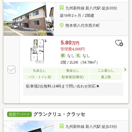
九州新幹線 新八代駅 徒歩20分
築16年2ヶ月 / 2階建
熊本県八代市西片町
5.80
万円
管理費4,000円
なし
なし
2
2階 / 2LDK（54.78m
）
礼金なし
敷金なし
二人暮らし
バス・トイレ別
駐車場(近隣含)
最上階
駐車場2台無料♪24時まで問い合わせ対応★
グランクリュ・クラッセ
賃貸アパート
九州新幹線 新八代駅 徒歩25分