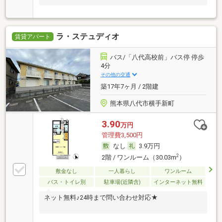
ラ・ステュディオ
賃貸アパート
バス/「八代高校前」バス停 停歩
4分
その他の交通
築17年7ヶ月 / 2階建
熊本県八代市横手新町
3.90
万円
管理費3,500円
なし
3.9万円
2
2階 / ワンルーム（30.03m
）
敷金なし
一人暮らし
ワンルーム
バス・トイレ別
駐車場(近隣含)
インターネット無料
ネット無料♪24時まで問い合わせ対応★