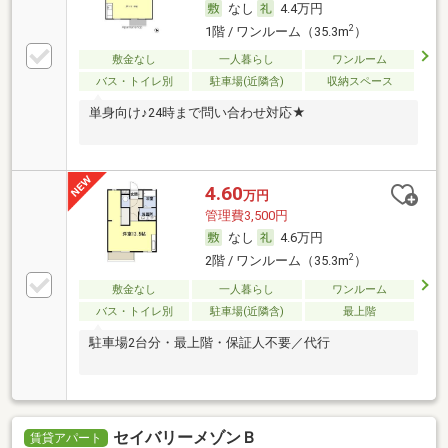
なし
4.4万円
2
1階 / ワンルーム（35.3m
）
敷金なし
一人暮らし
ワンルーム
バス・トイレ別
駐車場(近隣含)
収納スペース
単身向け♪24時まで問い合わせ対応★
4.60
万円
管理費3,500円
なし
4.6万円
2
2階 / ワンルーム（35.3m
）
敷金なし
一人暮らし
ワンルーム
バス・トイレ別
駐車場(近隣含)
最上階
駐車場2台分・最上階・保証人不要／代行
セイバリーメゾンＢ
賃貸アパート