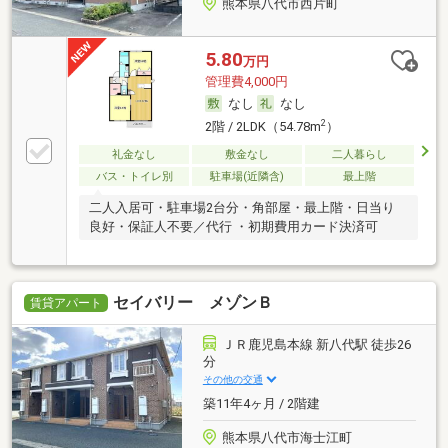
熊本県八代市西片町
5.80
万円
管理費4,000円
なし
なし
2
2階 / 2LDK（54.78m
）
礼金なし
敷金なし
二人暮らし
バス・トイレ別
駐車場(近隣含)
最上階
二人入居可・駐車場2台分・角部屋・最上階・日当り
良好・保証人不要／代行 ・初期費用カード決済可
セイバリー メゾンＢ
賃貸アパート
ＪＲ鹿児島本線 新八代駅 徒歩26
分
その他の交通
築11年4ヶ月 / 2階建
熊本県八代市海士江町