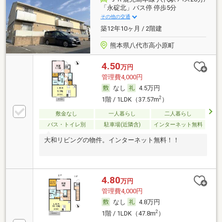
「永碇北」バス停 停歩5分
その他の交通
築12年10ヶ月 / 2階建
熊本県八代市高小原町
4.50
万円
管理費4,000円
なし
4.5万円
2
1階 / 1LDK（37.57m
）
敷金なし
一人暮らし
二人暮らし
バス・トイレ別
駐車場(近隣含)
インターネット無料
大和リビングの物件。インターネット無料！！
4.80
万円
管理費4,000円
なし
4.8万円
2
1階 / 1LDK（47.8m
）