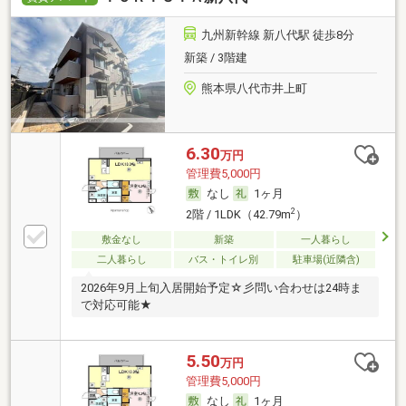
九州新幹線 新八代駅 徒歩8分
新築 / 3階建
熊本県八代市井上町
6.30
万円
管理費5,000円
なし
1ヶ月
2
2階 / 1LDK（42.79m
）
敷金なし
新築
一人暮らし
二人暮らし
バス・トイレ別
駐車場(近隣含)
2026年9月上旬入居開始予定☆彡問い合わせは24時ま
で対応可能★
5.50
万円
管理費5,000円
なし
1ヶ月