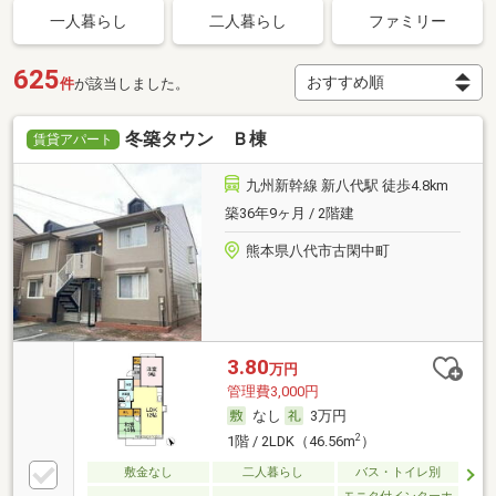
一人暮らし
二人暮らし
ファミリー
625
件
が該当しました。
冬築タウン Ｂ棟
賃貸アパート
九州新幹線 新八代駅 徒歩4.8km
築36年9ヶ月 / 2階建
熊本県八代市古閑中町
3.80
万円
管理費3,000円
なし
3万円
2
1階 / 2LDK（46.56m
）
敷金なし
二人暮らし
バス・トイレ別