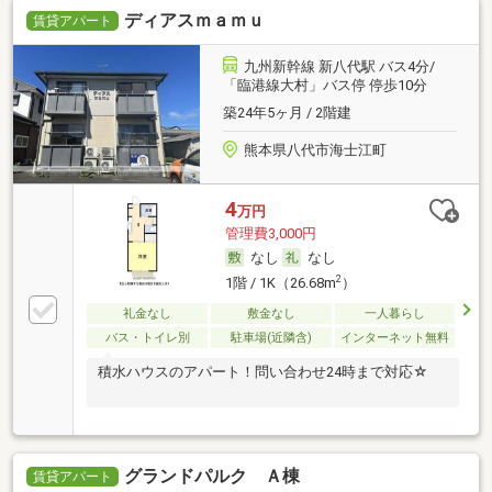
ディアスｍａｍｕ
賃貸アパート
九州新幹線 新八代駅 バス4分/
「臨港線大村」バス停 停歩10分
築24年5ヶ月 / 2階建
熊本県八代市海士江町
4
万円
管理費3,000円
なし
なし
2
1階 / 1K（26.68m
）
礼金なし
敷金なし
一人暮らし
バス・トイレ別
駐車場(近隣含)
インターネット無料
積水ハウスのアパート！問い合わせ24時まで対応☆
グランドパルク Ａ棟
賃貸アパート