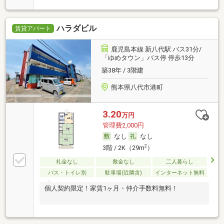
ハラダビル
賃貸アパート
鹿児島本線 新八代駅 バス31分/
「ゆめタウン」バス停 停歩13分
築38年 / 3階建
熊本県八代市港町
3.20
万円
管理費2,000円
なし
なし
2
3階 / 2K（29m
）
礼金なし
敷金なし
二人暮らし
バス・トイレ別
駐車場(近隣含)
インターネット無料
個人契約限定！家賃1ヶ月・仲介手数料無料！