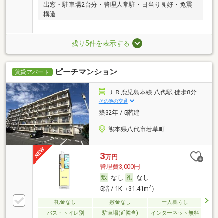
出窓・駐車場2台分・管理人常駐・日当り良好・免震
構造
残り5件を表示する
ピーチマンション
賃貸アパート
ＪＲ鹿児島本線 八代駅 徒歩8分
その他の交通
築32年 / 5階建
熊本県八代市若草町
3
万円
管理費3,000円
なし
なし
2
5階 / 1K（31.41m
）
礼金なし
敷金なし
一人暮らし
バス・トイレ別
駐車場(近隣含)
インターネット無料