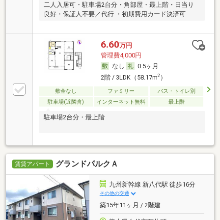
二人入居可・駐車場2台分・角部屋・最上階・日当り
良好・保証人不要／代行 ・初期費用カード決済可
6.60
万円
管理費4,000円
なし
0.5ヶ月
2
2階 / 3LDK（58.17m
）
敷金なし
ファミリー
バス・トイレ別
駐車場(近隣含)
インターネット無料
最上階
駐車場2台分・最上階
グランドパルクＡ
賃貸アパート
九州新幹線 新八代駅 徒歩16分
その他の交通
築15年11ヶ月 / 2階建