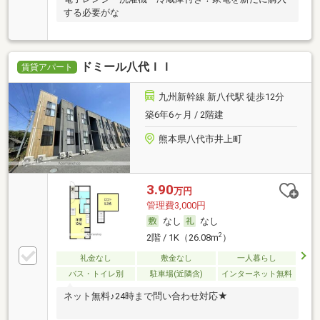
する必要がな
ドミール八代ＩＩ
賃貸アパート
九州新幹線 新八代駅 徒歩12分
築6年6ヶ月 / 2階建
熊本県八代市井上町
3.90
万円
管理費3,000円
なし
なし
2
2階 / 1K（26.08m
）
礼金なし
敷金なし
一人暮らし
バス・トイレ別
駐車場(近隣含)
インターネット無料
ネット無料♪24時まで問い合わせ対応★