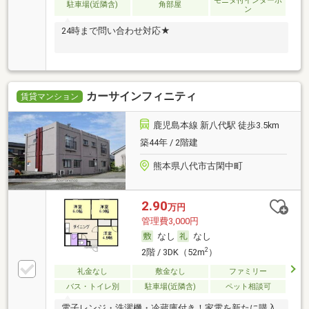
モニタ付インターホ
駐車場(近隣含)
角部屋
ン
24時まで問い合わせ対応★
カーサインフィニティ
賃貸マンション
鹿児島本線 新八代駅 徒歩3.5km
築44年 / 2階建
熊本県八代市古閑中町
2.90
万円
管理費3,000円
なし
なし
2
2階 / 3DK（52m
）
礼金なし
敷金なし
ファミリー
バス・トイレ別
駐車場(近隣含)
ペット相談可
電子レンジ・洗濯機・冷蔵庫付き！家電を新たに購入