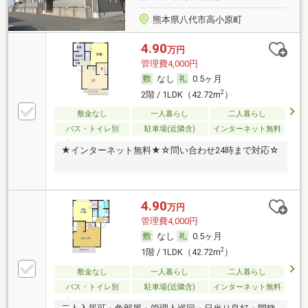
熊本県八代市高小原町
4.90
万円
管理費4,000円
なし
0.5ヶ月
2
2階 / 1LDK（42.72m
）
敷金なし
一人暮らし
二人暮らし
バス・トイレ別
駐車場(近隣含)
インターネット無料
★インターネット無料★☆問い合わせ24時まで対応☆
4.90
万円
管理費4,000円
なし
0.5ヶ月
2
1階 / 1LDK（42.72m
）
敷金なし
一人暮らし
二人暮らし
バス・トイレ別
駐車場(近隣含)
インターネット無料