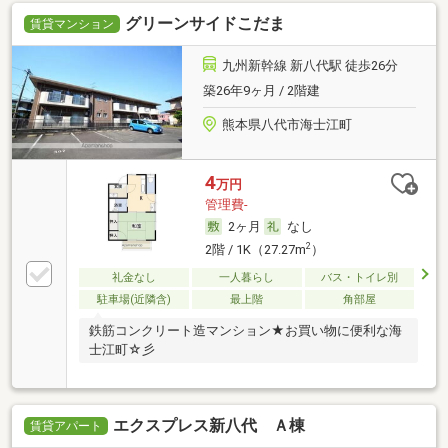
グリーンサイドこだま
賃貸マンション
九州新幹線 新八代駅 徒歩26分
築26年9ヶ月 / 2階建
熊本県八代市海士江町
4
万円
管理費-
2ヶ月
なし
2
2階 / 1K（27.27m
）
礼金なし
一人暮らし
バス・トイレ別
駐車場(近隣含)
最上階
角部屋
鉄筋コンクリート造マンション★お買い物に便利な海
士江町☆彡
エクスプレス新八代 Ａ棟
賃貸アパート