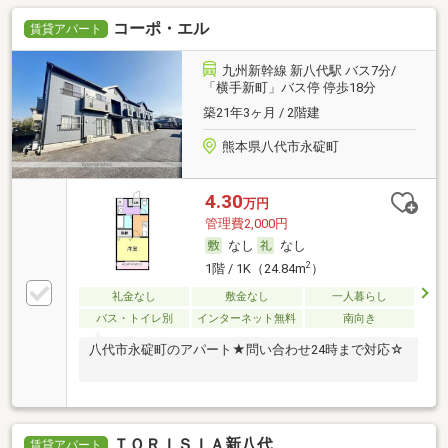
コーポ・エル
賃貸アパート
九州新幹線 新八代駅 バス7分/
「横手新町」バス停 停歩18分
築21年3ヶ月 / 2階建
熊本県八代市永碇町
4.30
万円
管理費2,000円
なし
なし
2
1階 / 1K（24.84m
）
礼金なし
敷金なし
一人暮らし
バス・トイレ別
インターネット無料
南向き
八代市永碇町のアパート★問い合わせ24時まで対応☆
ＴＯＲＩＳＩＡ新八代
賃貸アパート