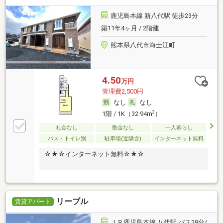
鹿児島本線 新八代駅 徒歩23分
築11年4ヶ月 / 2階建
熊本県八代市海士江町
4.50
万円
管理費2,500円
なし
なし
2
1階 / 1K（32.94m
）
礼金なし
敷金なし
一人暮らし
バス・トイレ別
駐車場(近隣含)
インターネット無料
☆★☆インターネット無料☆★☆
リーブル
賃貸アパート
ＪＲ鹿児島本線 八代駅 バス28分/