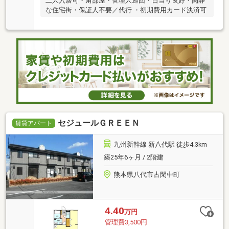
二人入居可・角部屋・管理人巡回・日当り良好・閑静
な住宅街・保証人不要／代行 ・初期費用カード決済可
セジュールＧＲＥＥＮ
賃貸アパート
九州新幹線 新八代駅 徒歩4.3km
築25年6ヶ月 / 2階建
熊本県八代市古閑中町
4.40
万円
管理費3,500円