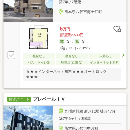
築7年 / 2階建
熊本県八代市海士江町
5
万円
管理費2,500円
なし
なし
2
1階 / 1K（27.8m
）
礼金なし
敷金なし
一人暮らし
バス・トイレ別
駐車場(近隣含)
インターネット無料
☆★☆インターネット無料☆★☆オートロック
☆★☆
プレベールＩＶ
賃貸アパート
九州新幹線 新八代駅 徒歩17分
築7年6ヶ月 / 2階建
熊本県八代市中片町