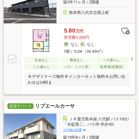
築3年11ヶ月 / 2階建
熊本県八代市古閑上町
5.80
万円
管理費3,000円
なし
なし
2
1階 / 1LDK（36.43m
）
礼金なし
敷金なし
一人暮らし
二人暮らし
バス・トイレ別
駐車場(近隣含)
☆デザイナーズ物件☆インターネット無料☆お問い合
わせは24時ま
リブエールカーサ
賃貸アパート
ＪＲ鹿児島本線 八代駅 バス19分/
「永碇第二」バス停 停歩9分
その他の交通
築19年8ヶ月 / 2階建