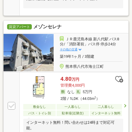
メゾンセレナ
賃貸アパート
ＪＲ鹿児島本線 新八代駅 バス8
分/「消防署前」バス停 停歩24分
その他の交通
築19年1ヶ月 / 3階建
熊本県八代市海士江町
4.80
万円
管理費4,000円
なし
5万円
2
2階 / 1LDK（44.03m
）
敷金なし
一人暮らし
二人暮らし
バス・トイレ別
駐車場(近隣含)
インターネット無料
インターネット無料！問い合わせは24時まで対応可
能。