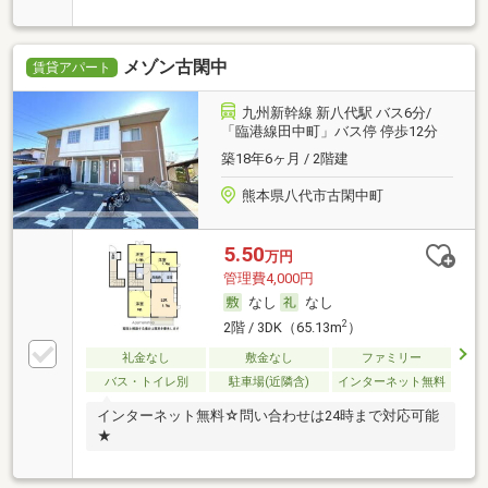
メゾン古閑中
賃貸アパート
九州新幹線 新八代駅 バス6分/
「臨港線田中町」バス停 停歩12分
築18年6ヶ月 / 2階建
熊本県八代市古閑中町
5.50
万円
管理費4,000円
なし
なし
2
2階 / 3DK（65.13m
）
礼金なし
敷金なし
ファミリー
バス・トイレ別
駐車場(近隣含)
インターネット無料
インターネット無料☆問い合わせは24時まで対応可能
★