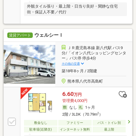
外観タイル張り・最上階・日当り良好・閑静な住宅
街・保証人不要／代行
ウェルシーＩ
賃貸アパート
ＪＲ鹿児島本線 新八代駅 バス9
分/「イオン八代ショッピングセンタ
ー」バス停 停歩4分
その他の交通
築18年8ヶ月 / 2階建
熊本県八代市高島町
6.60
万円
管理費4,000円
なし
1ヶ月
2
2階 / 3LDK（70.79m
）
敷金なし
ファミリー
バス・トイレ別
駐車場(近隣含)
インターネット無料
最上階