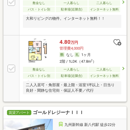
敷金なし
一人暮らし
二人暮らし
バス・トイレ別
駐車場(近隣含)
インターネット無料
大和リビングの物件。インターネット無料！！
4.80
万円
管理費4,000円
なし
1ヶ月
2
2階 / 1LDK（47.8m
）
敷金なし
一人暮らし
二人暮らし
バス・トイレ別
駐車場(近隣含)
インターネット無料
二人入居可・角部屋・最上階・浴室1坪以上・日当り
良好・閑静な住宅街・保証人不要／代行
ゴールドレジーナＩＩＩ
賃貸アパート
九州新幹線 新八代駅 徒歩22分