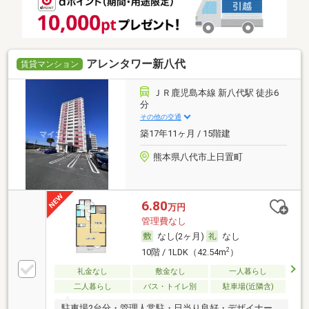
アレンタワー新八代
賃貸マンション
ＪＲ鹿児島本線 新八代駅 徒歩6
分
その他の交通
築17年11ヶ月 / 15階建
熊本県八代市上日置町
6.80
万円
管理費なし
なし(2ヶ月)
なし
2
10階 / 1LDK（42.54m
）
礼金なし
敷金なし
一人暮らし
二人暮らし
バス・トイレ別
駐車場(近隣含)
駐車場2台分・管理人常駐・日当り良好・デザイナー