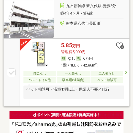
九州新幹線 新八代駅 徒歩2分
築4年4ヶ月 / 3階建
熊本県八代市長田町
5.85
万円
管理費5,000円
なし
6万円
2
1階 / 1LDK（42.86m
）
敷金なし
一人暮らし
二人暮らし
バス・トイレ別
駐車場(近隣含)
ペット相談可
ペット相談可・浴室1坪以上・保証人不要／代行