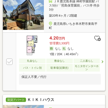
ＪＲ鹿児島本線 神村学園前駅 バ
ス5分/「照島保育園前」バス停 停歩
3分
築20年4ヶ月 / 2階建
鹿児島県いちき串木野市東島平
町
4.20
万円
管理費3,300円
なし
なし
2
1階 / 2DK（40.45m
）
礼金なし
敷金なし
二人暮らし
モニタ付インターホ
バス・トイレ別
駐車場(近隣含)
ン
保証人不要／代行
ＫＩＫＩハウス
賃貸アパート