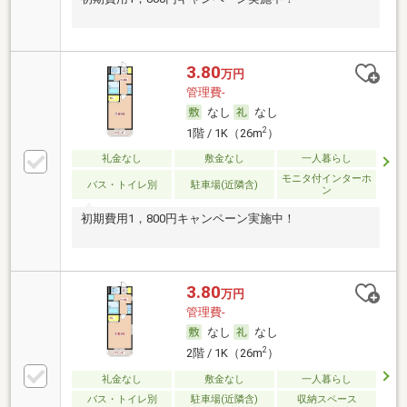
3.80
万円
管理費-
なし
なし
2
1階 / 1K（26m
）
礼金なし
敷金なし
一人暮らし
モニタ付インターホ
バス・トイレ別
駐車場(近隣含)
ン
初期費用1，800円キャンペーン実施中！
3.80
万円
管理費-
なし
なし
2
2階 / 1K（26m
）
礼金なし
敷金なし
一人暮らし
バス・トイレ別
駐車場(近隣含)
収納スペース