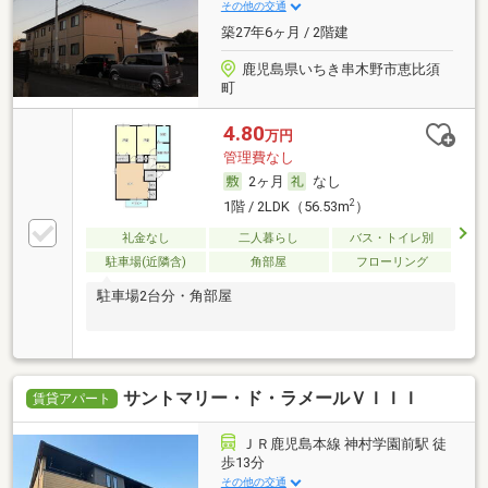
その他の交通
築27年6ヶ月 / 2階建
鹿児島県いちき串木野市恵比須
町
4.80
万円
管理費なし
2ヶ月
なし
2
1階 / 2LDK（56.53m
）
礼金なし
二人暮らし
バス・トイレ別
駐車場(近隣含)
角部屋
フローリング
駐車場2台分・角部屋
サントマリー・ド・ラメールＶＩＩＩ
賃貸アパート
ＪＲ鹿児島本線 神村学園前駅 徒
歩13分
その他の交通