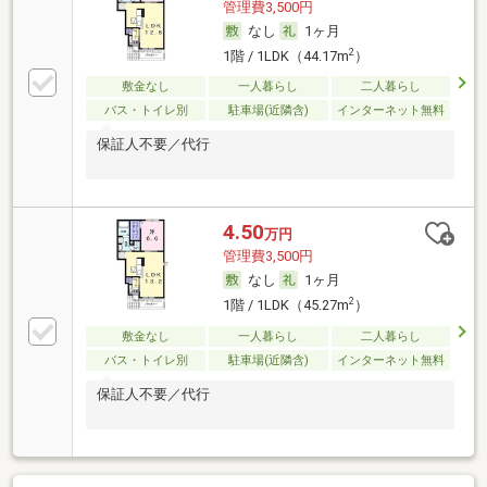
管理費3,500円
なし
1ヶ月
2
1階 / 1LDK（44.17m
）
敷金なし
一人暮らし
二人暮らし
バス・トイレ別
駐車場(近隣含)
インターネット無料
保証人不要／代行
4.50
万円
管理費3,500円
なし
1ヶ月
2
1階 / 1LDK（45.27m
）
敷金なし
一人暮らし
二人暮らし
バス・トイレ別
駐車場(近隣含)
インターネット無料
保証人不要／代行