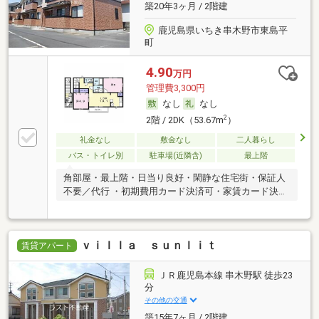
築20年3ヶ月 / 2階建
鹿児島県いちき串木野市東島平
町
4.90
万円
管理費3,300円
なし
なし
2
2階 / 2DK（53.67m
）
礼金なし
敷金なし
二人暮らし
バス・トイレ別
駐車場(近隣含)
最上階
角部屋・最上階・日当り良好・閑静な住宅街・保証人
不要／代行 ・初期費用カード決済可・家賃カード決済
可
ｖｉｌｌａ ｓｕｎｌｉｔ
賃貸アパート
ＪＲ鹿児島本線 串木野駅 徒歩23
分
その他の交通
築15年7ヶ月 / 2階建