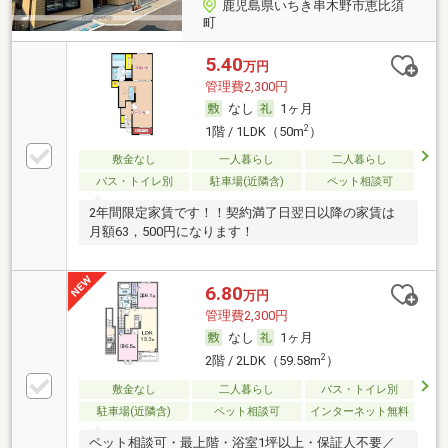
鹿児島県いちき串木野市恵比須
町
5.40
万円
管理費2,300円
なし
1ヶ月
2
1階 / 1LDK（50m
）
敷金なし
一人暮らし
二人暮らし
バス・トイレ別
駐車場(近隣含)
ペット相談可
2年間限定家賃です！！契約満了日翌日以降の家賃は
月額63，500円になります！
6.80
万円
管理費2,300円
なし
1ヶ月
2
2階 / 2LDK（59.58m
）
敷金なし
二人暮らし
バス・トイレ別
駐車場(近隣含)
ペット相談可
インターネット無料
ペット相談可・最上階・浴室1坪以上・保証人不要／