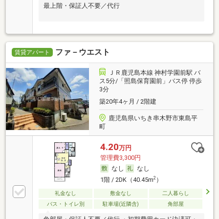
最上階・保証人不要／代行
ファ－ウエスト
賃貸アパート
ＪＲ鹿児島本線 神村学園前駅 バ
ス5分/「照島保育園前」バス停 停歩
3分
築20年4ヶ月 / 2階建
鹿児島県いちき串木野市東島平
町
4.20
万円
管理費3,300円
なし
なし
2
1階 / 2DK（40.45m
）
礼金なし
敷金なし
二人暮らし
バス・トイレ別
駐車場(近隣含)
角部屋