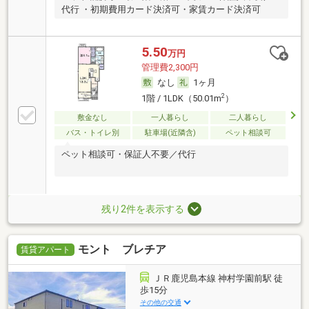
代行 ・初期費用カード決済可・家賃カード決済可
5.50
万円
管理費2,300円
なし
1ヶ月
2
1階 / 1LDK（50.01m
）
敷金なし
一人暮らし
二人暮らし
バス・トイレ別
駐車場(近隣含)
ペット相談可
ペット相談可・保証人不要／代行
残り2件を表示する
モント ブレチア
賃貸アパート
ＪＲ鹿児島本線 神村学園前駅 徒
歩15分
その他の交通