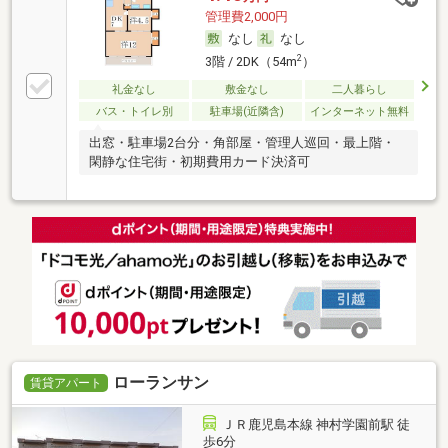
管理費2,000円
なし
なし
2
3階 / 2DK（54m
）
礼金なし
敷金なし
二人暮らし
バス・トイレ別
駐車場(近隣含)
インターネット無料
出窓・駐車場2台分・角部屋・管理人巡回・最上階・
閑静な住宅街・初期費用カード決済可
ローランサン
賃貸アパート
ＪＲ鹿児島本線 神村学園前駅 徒
歩6分