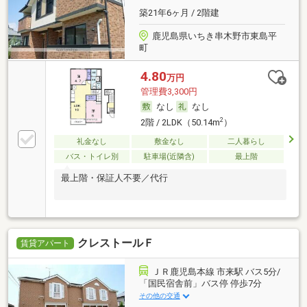
築21年6ヶ月 / 2階建
鹿児島県いちき串木野市東島平
町
4.80
万円
管理費3,300円
なし
なし
2
2階 / 2LDK（50.14m
）
礼金なし
敷金なし
二人暮らし
バス・トイレ別
駐車場(近隣含)
最上階
最上階・保証人不要／代行
クレストールＦ
賃貸アパート
ＪＲ鹿児島本線 市来駅 バス5分/
「国民宿舎前」バス停 停歩7分
その他の交通