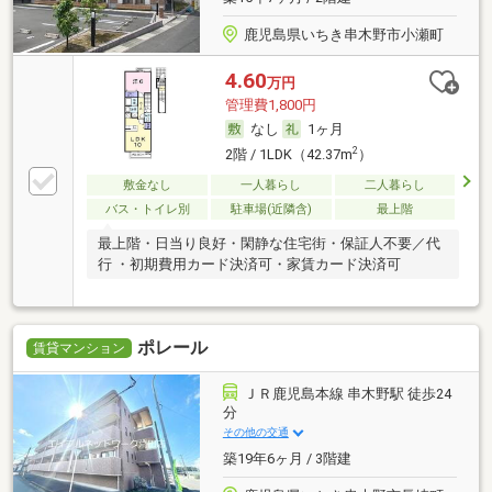
鹿児島県いちき串木野市小瀬町
4.60
万円
管理費1,800円
なし
1ヶ月
2
2階 / 1LDK（42.37m
）
敷金なし
一人暮らし
二人暮らし
バス・トイレ別
駐車場(近隣含)
最上階
最上階・日当り良好・閑静な住宅街・保証人不要／代
行 ・初期費用カード決済可・家賃カード決済可
ポレール
賃貸マンション
ＪＲ鹿児島本線 串木野駅 徒歩24
分
その他の交通
築19年6ヶ月 / 3階建