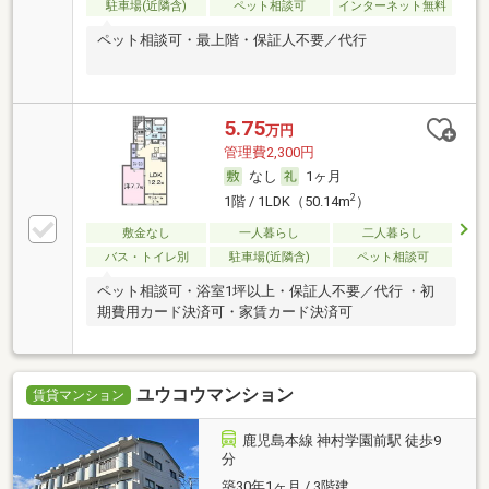
駐車場(近隣含)
ペット相談可
インターネット無料
ペット相談可・最上階・保証人不要／代行
5.75
万円
管理費2,300円
なし
1ヶ月
2
1階 / 1LDK（50.14m
）
敷金なし
一人暮らし
二人暮らし
バス・トイレ別
駐車場(近隣含)
ペット相談可
ペット相談可・浴室1坪以上・保証人不要／代行 ・初
期費用カード決済可・家賃カード決済可
ユウコウマンション
賃貸マンション
鹿児島本線 神村学園前駅 徒歩9
分
築30年1ヶ月 / 3階建