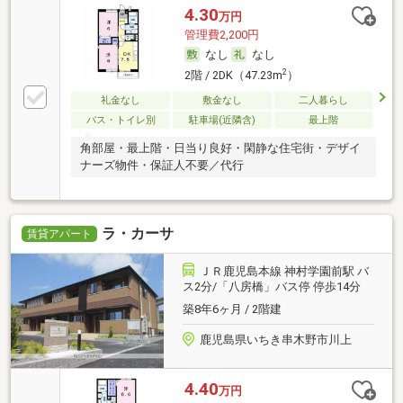
4.30
万円
管理費2,200円
なし
なし
2
2階 / 2DK（47.23m
）
礼金なし
敷金なし
二人暮らし
バス・トイレ別
駐車場(近隣含)
最上階
角部屋・最上階・日当り良好・閑静な住宅街・デザイ
ナーズ物件・保証人不要／代行
ラ・カーサ
賃貸アパート
ＪＲ鹿児島本線 神村学園前駅 バ
ス2分/「八房橋」バス停 停歩14分
築8年6ヶ月 / 2階建
鹿児島県いちき串木野市川上
4.40
万円