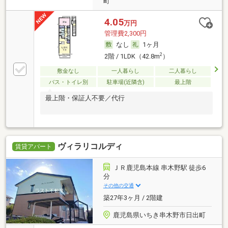
町
4.05
万円
管理費2,300円
なし
1ヶ月
2
2階 / 1LDK（42.8m
）
敷金なし
一人暮らし
二人暮らし
バス・トイレ別
駐車場(近隣含)
最上階
最上階・保証人不要／代行
ヴィラリコルディ
賃貸アパート
ＪＲ鹿児島本線 串木野駅 徒歩6
分
その他の交通
築27年3ヶ月 / 2階建
鹿児島県いちき串木野市日出町