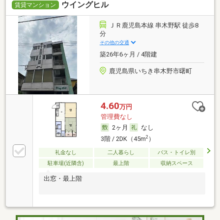
ウイングヒル
賃貸マンション
ＪＲ鹿児島本線 串木野駅 徒歩8
分
その他の交通
築26年6ヶ月 / 4階建
鹿児島県いちき串木野市曙町
4.60
万円
管理費なし
2ヶ月
なし
2
3階 / 2DK（45m
）
礼金なし
二人暮らし
バス・トイレ別
駐車場(近隣含)
最上階
収納スペース
出窓・最上階