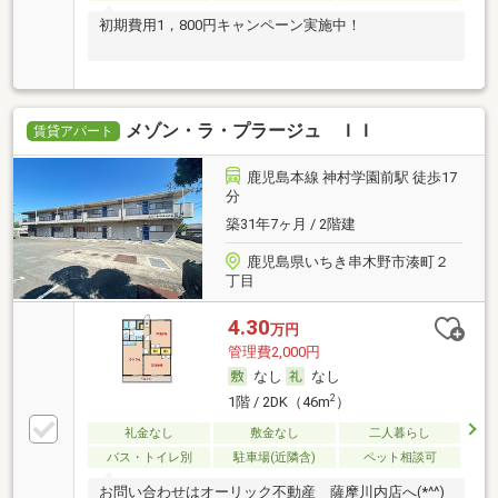
初期費用1，800円キャンペーン実施中！
メゾン・ラ・プラージュ ＩＩ
賃貸アパート
鹿児島本線 神村学園前駅 徒歩17
分
築31年7ヶ月 / 2階建
鹿児島県いちき串木野市湊町２
丁目
4.30
万円
管理費2,000円
なし
なし
2
1階 / 2DK（46m
）
礼金なし
敷金なし
二人暮らし
バス・トイレ別
駐車場(近隣含)
ペット相談可
お問い合わせはオーリック不動産 薩摩川内店へ(*^^)