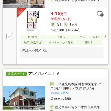
4.15
万円
管理費3,500円
なし
1ヶ月
2
1階 / 2DK（45.77m
）
敷金なし
二人暮らし
バス・トイレ別
駐車場(近隣含)
インターネット無料
南向き
保証人不要／代行
アンソレイエＩＶ
賃貸アパート
ＪＲ鹿児島本線 神村学園前駅 バ
ス5分/「田中」バス停 停歩4分
その他の交通
築16年 / 2階建
鹿児島県いちき串木野市東島平