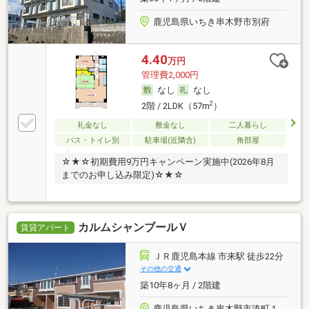
鹿児島県いちき串木野市別府
4.40
万円
管理費2,000円
なし
なし
2
2階 / 2LDK（57m
）
礼金なし
敷金なし
二人暮らし
バス・トイレ別
駐車場(近隣含)
角部屋
☆★☆初期費用9万円キャンペーン実施中(2026年8月
までのお申し込み限定)☆★☆
カルムシャンブールＶ
賃貸アパート
ＪＲ鹿児島本線 市来駅 徒歩22分
その他の交通
築10年8ヶ月 / 2階建
鹿児島県いちき串木野市湊町１