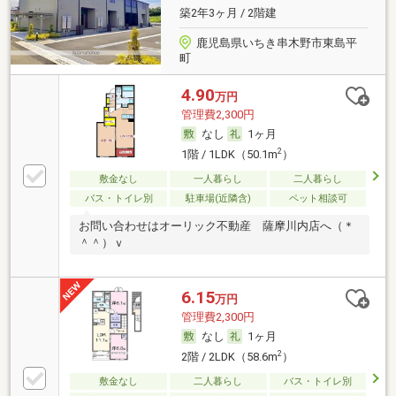
築2年3ヶ月 / 2階建
鹿児島県いちき串木野市東島平
町
4.90
万円
管理費2,300円
なし
1ヶ月
2
1階 / 1LDK（50.1m
）
敷金なし
一人暮らし
二人暮らし
バス・トイレ別
駐車場(近隣含)
ペット相談可
お問い合わせはオーリック不動産 薩摩川内店へ（＊
＾＾）ｖ
6.15
万円
管理費2,300円
なし
1ヶ月
2
2階 / 2LDK（58.6m
）
敷金なし
二人暮らし
バス・トイレ別