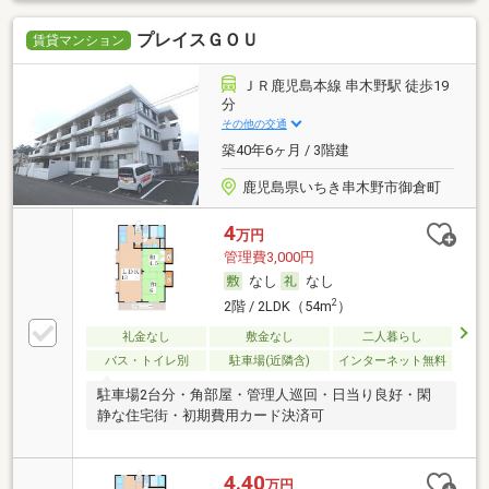
プレイスＧＯＵ
賃貸マンション
ＪＲ鹿児島本線 串木野駅 徒歩19
分
その他の交通
築40年6ヶ月 / 3階建
鹿児島県いちき串木野市御倉町
4
万円
管理費3,000円
なし
なし
2
2階 / 2LDK（54m
）
礼金なし
敷金なし
二人暮らし
バス・トイレ別
駐車場(近隣含)
インターネット無料
駐車場2台分・角部屋・管理人巡回・日当り良好・閑
静な住宅街・初期費用カード決済可
4.40
万円