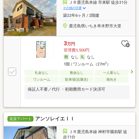
ＪＲ鹿児島本線 市来駅 徒歩31分
その他の交通
築22年6ヶ月 / 2階建
鹿児島県いちき串木野市大里
3
万円
管理費3,500円
なし
なし
2
1階 / ワンルーム（27m
）
礼金なし
敷金なし
一人暮らし
ワンルーム
駐車場(近隣含)
南向き
保証人不要／代行 ・初期費用カード決済可
アンソレイエＩＩ
賃貸アパート
ＪＲ鹿児島本線 神村学園前駅 徒
歩11分