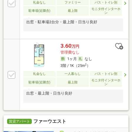
礼金なし
ファミリー
バス・トイレ別
モニタ付インターホ
駐車場(近隣含)
最上階
ン
出窓・駐車場2台分・最上階・日当り良好
3.60
万円
管理費なし
1ヶ月
なし
2
3階 / 1K（25m
）
礼金なし
一人暮らし
バス・トイレ別
モニタ付インターホ
駐車場(近隣含)
最上階
ン
出窓・最上階・日当り良好
ファーウエスト
賃貸アパート