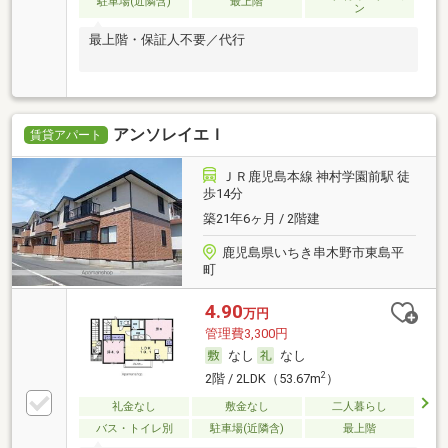
駐車場(近隣含)
最上階
ン
最上階・保証人不要／代行
アンソレイエＩ
賃貸アパート
ＪＲ鹿児島本線 神村学園前駅 徒
歩14分
築21年6ヶ月 / 2階建
鹿児島県いちき串木野市東島平
町
4.90
万円
管理費3,300円
なし
なし
2
2階 / 2LDK（53.67m
）
礼金なし
敷金なし
二人暮らし
バス・トイレ別
駐車場(近隣含)
最上階