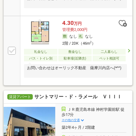
4.30
万円
管理費2,000円
なし
なし
2
2階 / 2DK（46m
）
礼金なし
敷金なし
二人暮らし
バス・トイレ別
駐車場(近隣含)
ペット相談可
お問い合わせはオーリック不動産 薩摩川内店へ(*^^)
サントマリー・ド・ラメール ＶＩＩＩ
賃貸アパート
ＪＲ鹿児島本線 神村学園前駅 徒
歩17分
その他の交通
築2年4ヶ月 / 2階建