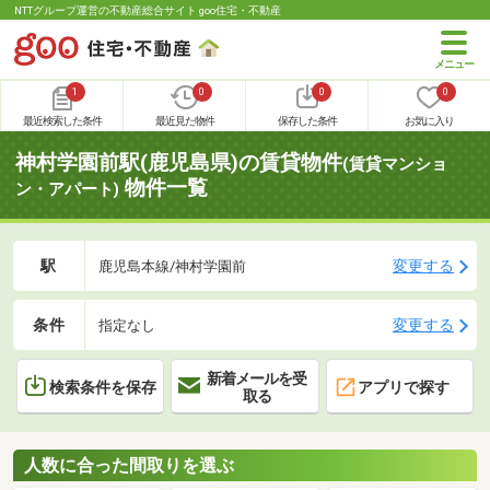
NTTグループ運営の不動産総合サイト goo住宅・不動産
1
0
0
0
最近検索した条件
最近見た物件
保存した条件
お気に入り
神村学園前駅(鹿児島県)の賃貸物件
(賃貸マンショ
物件一覧
ン・アパート)
駅
変更する
鹿児島本線/神村学園前
条件
変更する
指定なし
新着メールを受
検索条件を保存
アプリで探す
取る
人数に合った間取りを選ぶ