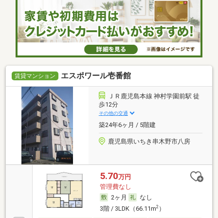
エスポワール壱番館
賃貸マンション
ＪＲ鹿児島本線 神村学園前駅 徒
歩12分
その他の交通
築24年6ヶ月 / 5階建
鹿児島県いちき串木野市八房
5.70
万円
管理費なし
2ヶ月
なし
2
3階 / 3LDK（66.11m
）