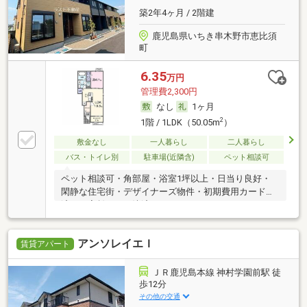
築2年4ヶ月 / 2階建
鹿児島県いちき串木野市恵比須
町
6.35
万円
管理費2,300円
なし
1ヶ月
2
1階 / 1LDK（50.05m
）
敷金なし
一人暮らし
二人暮らし
バス・トイレ別
駐車場(近隣含)
ペット相談可
ペット相談可・角部屋・浴室1坪以上・日当り良好・
閑静な住宅街・デザイナーズ物件・初期費用カード決
済可・家賃カード決済可
アンソレイエＩ
賃貸アパート
ＪＲ鹿児島本線 神村学園前駅 徒
歩12分
その他の交通