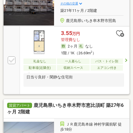
その他の交通
築21年11ヶ月 / 2階建
鹿児島県いちき串木野市照島
3.55
万円
管理費なし
2ヶ月
なし
2
1階 / 1K（26.69m
）
礼金なし
一人暮らし
バス・トイレ別
駐車場(近隣含)
収納スペース
エアコン付き
日当り良好・閑静な住宅街
鹿児島県いちき串木野市恵比須町 築27年6
賃貸アパート
ヶ月 2階建
ＪＲ鹿児島本線 神村学園前駅 徒
歩18分