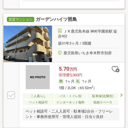
ガーデンハイツ照島
賃貸マンション
ＪＲ鹿児島本線 神村学園前駅 徒
歩9分
築31年3ヶ月 / 3階建
鹿児島県いちき串木野市別府
5.70
万円
管理費5,000円
1ヶ月
1ヶ月
2
1階 / 2LDK（65.52m
）
二人暮らし
バス・トイレ別
駐車場(近隣含)
ペット相談可
インターネット無料
収納スペース
ペット相談可・二人入居可・駐車場2台分・フリーレ
ント・事務所使用可・管理人巡回・日当り良好