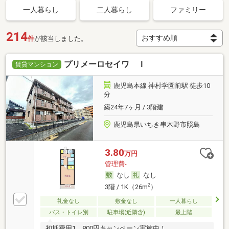
一人暮らし
二人暮らし
ファミリー
214
件
が該当しました。
プリメーロセイワ Ｉ
賃貸マンション
鹿児島本線 神村学園前駅 徒歩10
分
築24年7ヶ月 / 3階建
鹿児島県いちき串木野市照島
3.80
万円
管理費-
なし
なし
2
3階 / 1K（26m
）
礼金なし
敷金なし
一人暮らし
バス・トイレ別
駐車場(近隣含)
最上階
初期費用1，800円キャンペーン実施中！