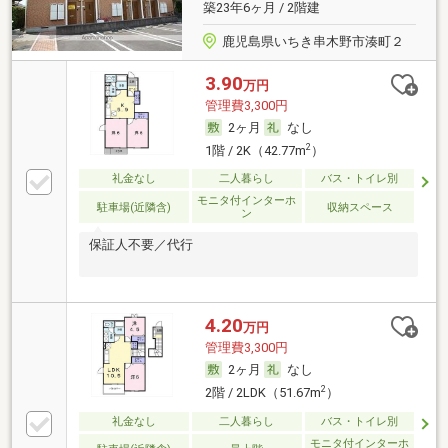
築23年6ヶ月 / 2階建
鹿児島県いちき串木野市湊町２
3.90
万円
管理費3,300円
2ヶ月
なし
2
1階 / 2K（42.77m
）
礼金なし
二人暮らし
バス・トイレ別
モニタ付インターホ
駐車場(近隣含)
収納スペース
ン
保証人不要／代行
4.20
万円
管理費3,300円
2ヶ月
なし
2
2階 / 2LDK（51.67m
）
礼金なし
二人暮らし
バス・トイレ別
モニタ付インターホ