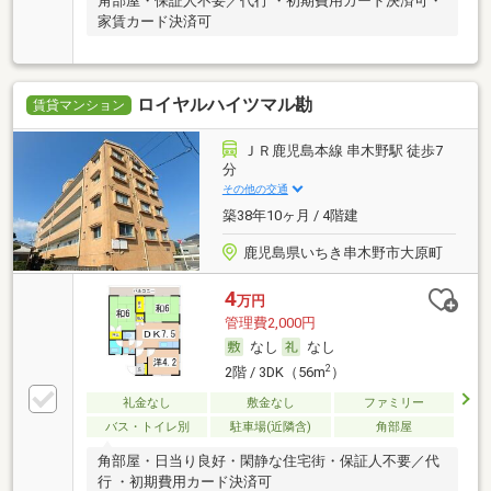
角部屋・保証人不要／代行 ・初期費用カード決済可・
家賃カード決済可
ロイヤルハイツマル勘
賃貸マンション
ＪＲ鹿児島本線 串木野駅 徒歩7
分
その他の交通
築38年10ヶ月 / 4階建
鹿児島県いちき串木野市大原町
4
万円
管理費2,000円
なし
なし
2
2階 / 3DK（56m
）
礼金なし
敷金なし
ファミリー
バス・トイレ別
駐車場(近隣含)
角部屋
角部屋・日当り良好・閑静な住宅街・保証人不要／代
行 ・初期費用カード決済可