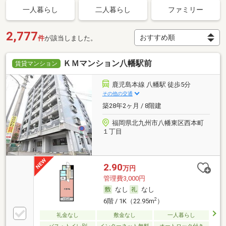
一人暮らし
二人暮らし
ファミリー
2,777
件
が該当しました。
ＫＭマンション八幡駅前
賃貸マンション
鹿児島本線 八幡駅 徒歩5分
その他の交通
築28年2ヶ月 / 8階建
福岡県北九州市八幡東区西本町
１丁目
2.90
万円
管理費3,000円
なし
なし
2
6階 / 1K（22.95m
）
礼金なし
敷金なし
一人暮らし