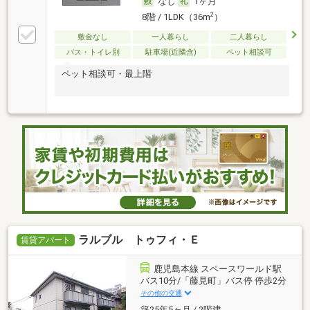
なし
1ヶ月
2
8階 / 1LDK（36m
）
敷金なし
一人暮らし
二人暮らし
バス・トイレ別
駐車場(近隣含)
ペット相談可
ペット相談可・最上階
ラルブル トゥフィ・Ｅ
賃貸アパート
鹿児島本線 スペースワールド駅
バス10分/「藤見町」バス停 停歩2分
その他の交通
築25年5ヶ月 / 2階建