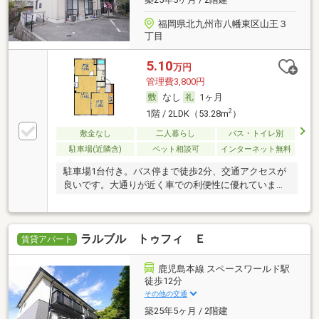
福岡県北九州市八幡東区山王３
丁目
5.10
万円
管理費3,800円
なし
1ヶ月
2
1階 / 2LDK（53.28m
）
敷金なし
二人暮らし
バス・トイレ別
駐車場(近隣含)
ペット相談可
インターネット無料
駐車場1台付き。バス停まで徒歩2分、交通アクセスが
良いです。大通りが近く車での利便性に優れていま
す。
ラルブル トゥフィ Ｅ
賃貸アパート
鹿児島本線 スペースワールド駅
徒歩12分
その他の交通
築25年5ヶ月 / 2階建