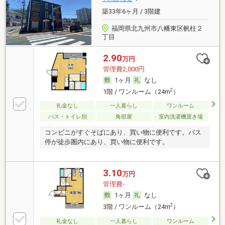
築33年6ヶ月 / 3階建
福岡県北九州市八幡東区帆柱２
丁目
2.90
万円
管理費2,000円
1ヶ月
なし
2
1階 / ワンルーム（24m
）
礼金なし
一人暮らし
ワンルーム
バス・トイレ別
角部屋
室内洗濯機置き場
コンビニがすぐそばにあり、買い物に便利です。バス
停が徒歩圏内にあり、買い物に便利です。
3.10
万円
管理費-
1ヶ月
なし
2
3階 / ワンルーム（24m
）
礼金なし
一人暮らし
ワンルーム