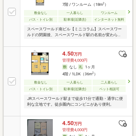
2
7階 / ワンルーム（18m
）
敷金なし
一人暮らし
ワンルーム
バス・トイレ別
駐車場(近隣含)
インターネット無料
スペースワールド南ビル【ミニコラム】スペースワー
ルドの閉園後、スペースワールド駅の名前が変わらな
い事
4.50
万円
管理費4,000円
なし
1ヶ月
2
4階 / 1LDK（36m
）
敷金なし
一人暮らし
二人暮らし
バス・トイレ別
駐車場(近隣含)
ペット相談可
JRスペースワールド駅まで徒歩11分で通勤・通学に便
利な立地です。徒歩圏内にコンビニがあり便利。
4.50
万円
管理費4,000円