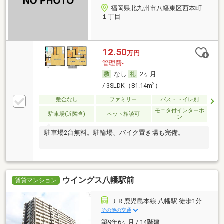
福岡県北九州市八幡東区西本町
１丁目
12.50
万円
管理費-
なし
2ヶ月
2
/ 3SLDK（81.14m
）
敷金なし
ファミリー
バス・トイレ別
モニタ付インターホ
駐車場(近隣含)
ペット相談可
ン
駐車場2台無料。駐輪場、バイク置き場も完備。
ウイングス八幡駅前
賃貸マンション
ＪＲ鹿児島本線 八幡駅 徒歩1分
その他の交通
築9年6ヶ月 / 14階建