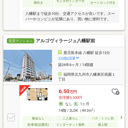
モニタ付インターホ
南向き
オートロック付き
ン
八幡駅まで徒歩10分、交通アクセスが良いです。スー
パーやコンビニが近隣にあり、買い物に便利です。
アルゴヴィラージュ八幡駅前
賃貸マンション
鹿児島本線 八幡駅 徒歩13分
その他の交通
築26年6ヶ月 / 14階建
福岡県北九州市八幡東区祇園１
丁目
6.50
万円
管理費5,500円
なし
1ヶ月
2
14階 / 2LDK（49.2m
）
敷金なし
二人暮らし
バス・トイレ別
駐車場(近隣含)
インターネット無料
最上階