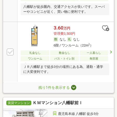
八幡駅が徒歩圏内、交通アクセスが良いです。スーパ
ーやコンビニが近く、買い物に便利です。
3.60
万円
管理費3,500円
なし
なし
2
6階 / ワンルーム（22m
）
礼金なし
敷金なし
一人暮らし
ワンルーム
バス・トイレ別
角部屋
ＪＲ八幡駅まで徒歩3分の場所にある為、通勤・通学
に大変便利です。
残り1件を表示する
ＫＭマンション八幡駅前Ｉ
賃貸マンション
鹿児島本線 八幡駅 徒歩5分