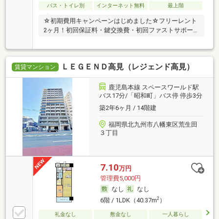
バス・トイレ別
インターネット無料
最上階
☆初期費用キャンペーンはじめました☆フリーレント
2ヶ月！初回保証料・鍵交換費・初回ファストサポー
トは
ＬＥＧＥＮＤ高見（レジェンド高見）
賃貸マンション
鹿児島本線 スペースワールド駅
バス17分/「昭和町」バス停 停歩3分
築2年6ヶ月 / 14階建
福岡県北九州市八幡東区荒生田
３丁目
7.10
万円
管理費5,000円
なし
なし
2
6階 / 1LDK（40.37m
）
礼金なし
敷金なし
一人暮らし