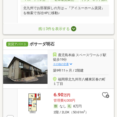
北九州でお部屋探しの方は→『アイユーホーム賃貸』
を検索で当社HPに移動♪
残り3件を表示する
ポサーダ明石
賃貸アパート
鹿児島本線 スペースワールド駅
徒歩19分
その他の交通
築9年11ヶ月 / 2階建
福岡県北九州市八幡東区春の町
１丁目
6.90
万円
管理費4,000円
なし
8万円
2
2階 / 2LDK（50.61m
）