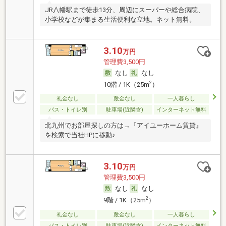
JR八幡駅まで徒歩13分、周辺にスーパーや総合病院、
小学校などが集まる生活便利な立地。ネット無料。
3.10
万円
管理費3,500円
なし
なし
2
10階 / 1K（25m
）
礼金なし
敷金なし
一人暮らし
バス・トイレ別
駐車場(近隣含)
インターネット無料
北九州でお部屋探しの方は→『アイユーホーム賃貸』
を検索で当社HPに移動♪
3.10
万円
管理費3,500円
なし
なし
2
9階 / 1K（25m
）
礼金なし
敷金なし
一人暮らし
バス・トイレ別
駐車場(近隣含)
インターネット無料