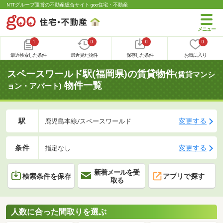
NTTグループ運営の不動産総合サイト goo住宅・不動産
1
0
0
0
最近検索した条件
最近見た物件
保存した条件
お気に入り
スペースワールド駅(福岡県)の賃貸物件
(賃貸マンシ
物件一覧
ョン・アパート)
駅
変更する
鹿児島本線/スペースワールド
条件
変更する
指定なし
新着メールを受
検索条件を保存
アプリで探す
取る
人数に合った間取りを選ぶ