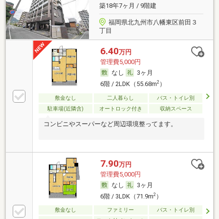
築18年7ヶ月 / 9階建
福岡県北九州市八幡東区前田３
丁目
6.40
万円
管理費5,000円
なし
3ヶ月
2
6階 / 2LDK（55.68m
）
敷金なし
二人暮らし
バス・トイレ別
駐車場(近隣含)
オートロック付き
収納スペース
コンビニやスーパーなど周辺環境整ってます。
7.90
万円
管理費5,000円
なし
3ヶ月
2
6階 / 3LDK（71.9m
）
敷金なし
ファミリー
バス・トイレ別