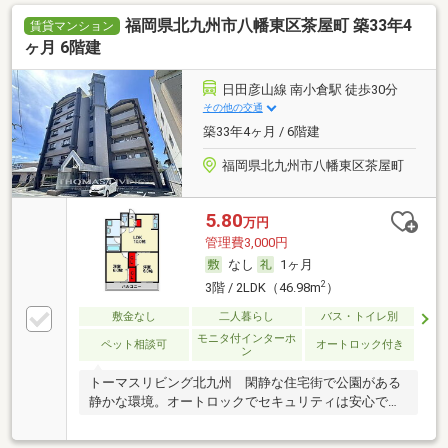
福岡県北九州市八幡東区茶屋町 築33年4
賃貸マンション
ヶ月 6階建
日田彦山線 南小倉駅 徒歩30分
その他の交通
築33年4ヶ月 / 6階建
福岡県北九州市八幡東区茶屋町
5.80
万円
管理費3,000円
なし
1ヶ月
2
3階 / 2LDK（46.98m
）
敷金なし
二人暮らし
バス・トイレ別
モニタ付インターホ
ペット相談可
オートロック付き
ン
トーマスリビング北九州 閑静な住宅街で公園がある
静かな環境。オートロックでセキュリティは安心で
す。