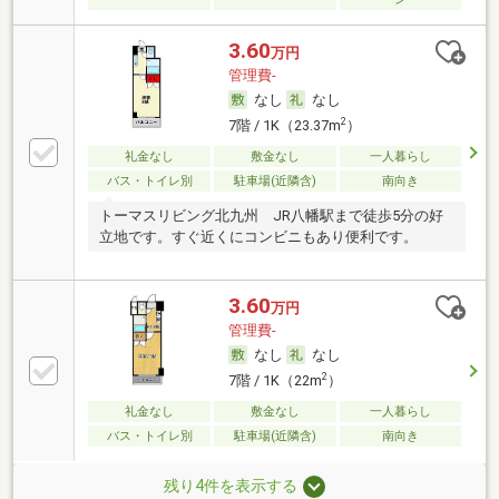
3.60
万円
管理費-
なし
なし
2
7階 / 1K（23.37m
）
礼金なし
敷金なし
一人暮らし
バス・トイレ別
駐車場(近隣含)
南向き
トーマスリビング北九州 JR八幡駅まで徒歩5分の好
立地です。すぐ近くにコンビニもあり便利です。
3.60
万円
管理費-
なし
なし
2
7階 / 1K（22m
）
礼金なし
敷金なし
一人暮らし
バス・トイレ別
駐車場(近隣含)
南向き
残り4件を表示する