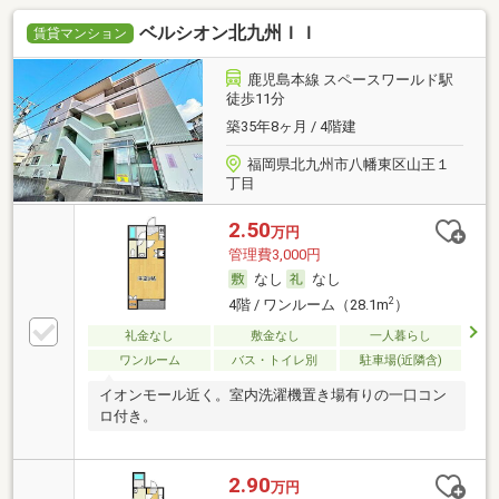
ベルシオン北九州ＩＩ
賃貸マンション
鹿児島本線 スペースワールド駅
徒歩11分
築35年8ヶ月 / 4階建
福岡県北九州市八幡東区山王１
丁目
2.50
万円
管理費3,000円
なし
なし
2
4階 / ワンルーム（28.1m
）
礼金なし
敷金なし
一人暮らし
ワンルーム
バス・トイレ別
駐車場(近隣含)
イオンモール近く。室内洗濯機置き場有りの一口コン
ロ付き。
2.90
万円