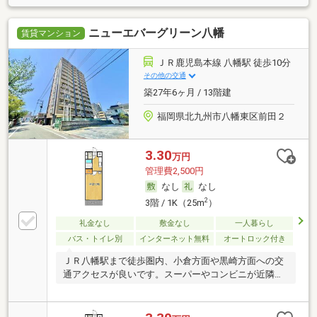
ニューエバーグリーン八幡
賃貸マンション
ＪＲ鹿児島本線 八幡駅 徒歩10分
その他の交通
築27年6ヶ月 / 13階建
福岡県北九州市八幡東区前田２
3.30
万円
管理費2,500円
なし
なし
2
3階 / 1K（25m
）
礼金なし
敷金なし
一人暮らし
バス・トイレ別
インターネット無料
オートロック付き
ＪＲ八幡駅まで徒歩圏内、小倉方面や黒崎方面への交
通アクセスが良いです。スーパーやコンビニが近隣あ
り。