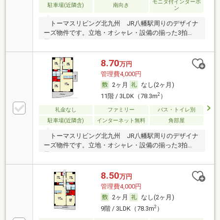
モニタ付インターホ
駐車場(近隣含)
南向き
ン
トーマスリビング北九州 JR八幡駅周りのデザイナ
ーズ物件です。立地・オシャレ・設備の揃った3拍
子。
8.70
万円
管理費4,000円
2ヶ月
なし(2ヶ月)
2
11階 / 3LDK（78.3m
）
礼金なし
ファミリー
バス・トイレ別
駐車場(近隣含)
インターネット無料
角部屋
トーマスリビング北九州 JR八幡駅周りのデザイナ
ーズ物件です。立地・オシャレ・設備の揃った3拍
子。
8.50
万円
管理費4,000円
2ヶ月
なし(2ヶ月)
2
9階 / 3LDK（78.3m
）