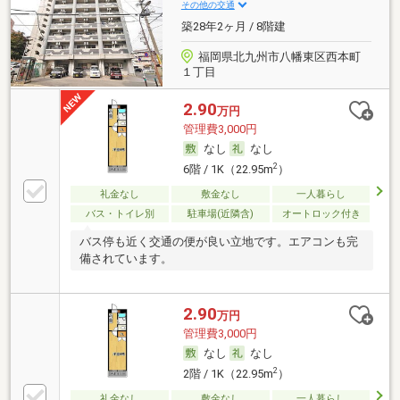
その他の交通
築28年2ヶ月 / 8階建
福岡県北九州市八幡東区西本町
１丁目
2.90
万円
管理費3,000円
なし
なし
2
6階 / 1K（22.95m
）
礼金なし
敷金なし
一人暮らし
バス・トイレ別
駐車場(近隣含)
オートロック付き
バス停も近く交通の便が良い立地です。エアコンも完
備されています。
2.90
万円
管理費3,000円
なし
なし
2
2階 / 1K（22.95m
）
礼金なし
敷金なし
一人暮らし