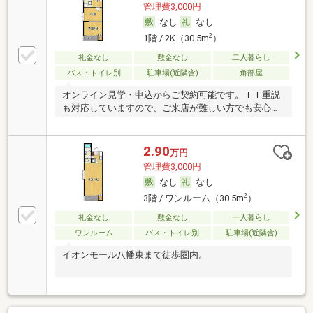
管理費3,000円
なし
なし
2
1階 / 2K（30.5m
）
礼金なし
敷金なし
二人暮らし
バス・トイレ別
駐車場(近隣含)
角部屋
オンライン見学・申込からご契約可能です。ＩＴ重説
も対応していますので、ご来店が難しい方でも安心で
す。
2.90
万円
管理費3,000円
なし
なし
2
3階 / ワンルーム（30.5m
）
礼金なし
敷金なし
一人暮らし
ワンルーム
バス・トイレ別
駐車場(近隣含)
イオンモール八幡東まで徒歩圏内。