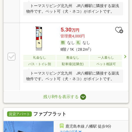
トーマスリビング北九州 JR八幡駅に隣接する築浅
物件です。ペット可（犬・ネコ）がポイントです。
5.30
万円
管理費4,000円
なし
なし
2
8階 / 1K（28.2m
）
礼金なし
敷金なし
一人暮らし
バス・トイレ別
駐車場(近隣含)
ペット相談可
トーマスリビング北九州 JR八幡駅に隣接する築浅
物件です。ペット可（犬・ネコ）がポイントです。
残り8件を表示する
ファブフラット
賃貸アパート
鹿児島本線 八幡駅 徒歩9分
その他の交通