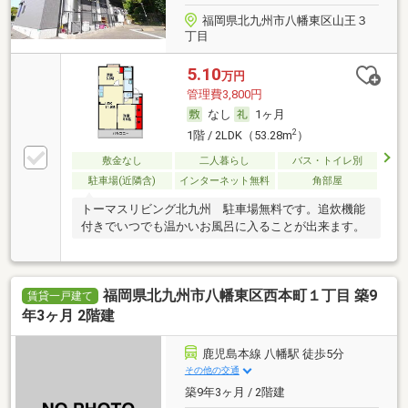
福岡県北九州市八幡東区山王３
丁目
5.10
万円
管理費3,800円
なし
1ヶ月
2
1階 / 2LDK（53.28m
）
敷金なし
二人暮らし
バス・トイレ別
駐車場(近隣含)
インターネット無料
角部屋
トーマスリビング北九州 駐車場無料です。追炊機能
付きでいつでも温かいお風呂に入ることが出来ます。
福岡県北九州市八幡東区西本町１丁目 築9
賃貸一戸建て
年3ヶ月 2階建
鹿児島本線 八幡駅 徒歩5分
その他の交通
築9年3ヶ月 / 2階建