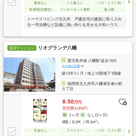
敷金なし
二人暮らし
バス・トイレ別
駐車場(近隣含)
インターネット無料
最上階
トーマスリビング北九州 戸建住宅の建築に取り入れ
る一坪浴槽など設備に強い拘りを見せる大和ハウス物
件。
リオグランデ八幡
賃貸マンション
鹿児島本線 八幡駅 徒歩10分
その他の交通
築13年7ヶ月 / 地上12階地下1階建
福岡県北九州市八幡東区春の町
５丁目
8.50
万円
管理費4,000円
2ヶ月
なし(2ヶ月)
2
8階 / 3LDK（78.3m
）
礼金なし
ファミリー
バス・トイレ別