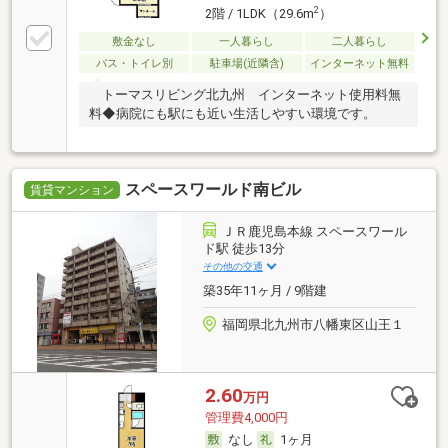
2
2階 / 1LDK（29.6m
）
敷金なし
一人暮らし
二人暮らし
バス・トイレ別
駐車場(近隣含)
インターネット無料
トーマスリビング北九州 インターネット使用料無
料◆病院にも駅にも近い生活しやすい環境です。
スペースワールド南ビル
賃貸マンション
ＪＲ鹿児島本線 スペースワール
ド駅 徒歩13分
その他の交通
築35年11ヶ月 / 9階建
福岡県北九州市八幡東区山王１
2.60
万円
管理費4,000円
なし
1ヶ月