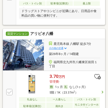
バス・トイレ別
駐車場(近隣含)
最上階
ドラッグストアやコンビニが近隣にあり、日用品や食
料品の買い物に便利です。
アリビオ八幡
賃貸マンション
鹿児島本線 八幡駅 徒歩7分
その他の交通
築26年8ヶ月 / 14階建
福岡県北九州市八幡東区前田１
丁目
3.70
万円
管理費-
1ヶ月
なし(1ヶ月)
2
5階 / 1K（23.37m
）
礼金なし
一人暮らし
バス・トイレ別
モニタ付インターホ
駐車場(近隣含)
南向き
ン