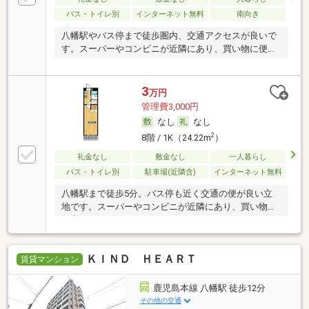
バス・トイレ別
インターネット無料
南向き
八幡駅やバス停まで徒歩圏内、交通アクセスが良いで
す。スーパーやコンビニが近隣にあり、買い物に便利
です
3
万円
管理費3,000円
なし
なし
2
8階 / 1K（24.22m
）
礼金なし
敷金なし
一人暮らし
バス・トイレ別
駐車場(近隣含)
インターネット無料
八幡駅まで徒歩5分。バス停も近く交通の便が良い立
地です。スーパーやコンビニが近隣にあり、買い物に
便利
ＫＩＮＤ ＨＥＡＲＴ
賃貸マンション
鹿児島本線 八幡駅 徒歩12分
その他の交通