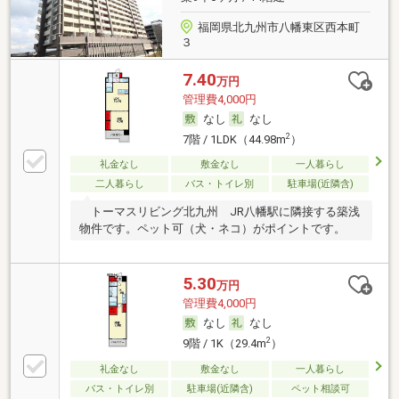
福岡県北九州市八幡東区西本町
３
7.40
万円
管理費4,000円
なし
なし
2
7階 / 1LDK（44.98m
）
礼金なし
敷金なし
一人暮らし
二人暮らし
バス・トイレ別
駐車場(近隣含)
トーマスリビング北九州 JR八幡駅に隣接する築浅
物件です。ペット可（犬・ネコ）がポイントです。
5.30
万円
管理費4,000円
なし
なし
2
9階 / 1K（29.4m
）
礼金なし
敷金なし
一人暮らし
バス・トイレ別
駐車場(近隣含)
ペット相談可