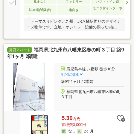
礼金なし
ファミリー
バス・トイレ別
モニタ付インターホ
駐車場(近隣含)
南向き
ン
トーマスリビング北九州 JR八幡駅周りのデザイナ
ーズ物件です。立地・オシャレ・設備の揃った3拍
子。
福岡県北九州市八幡東区春の町３丁目 築9
賃貸アパート
年1ヶ月 2階建
鹿児島本線 八幡駅 徒歩10分
その他の交通
築9年1ヶ月 / 2階建
福岡県北九州市八幡東区春の町
３丁目
5.30
万円
管理費3,000円
なし
2ヶ月