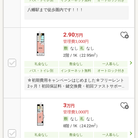
バス・トイレ別
インターネット無料
オートロック付き
八幡駅まで徒歩圏内です！！！
2.90
万円
管理費3,000円
なし
なし
2
2階 / 1K（22.95m
）
礼金なし
敷金なし
一人暮らし
バス・トイレ別
インターネット無料
オートロック付き
☆初期費用キャンペーンはじめました☆フリーレント
2ヶ月！初回保証料・鍵交換費・初回ファストサポー
トは
3
万円
管理費3,000円
なし
なし
2
8階 / 1K（24.22m
）
礼金なし
敷金なし
一人暮らし