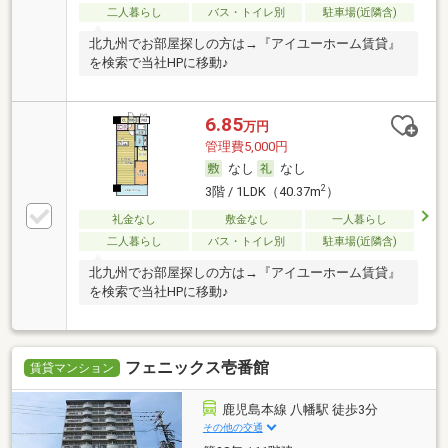
二人暮らし
バス・トイレ別
駐車場(近隣含)
北九州でお部屋探しの方は→『アイユーホーム賃貸』
を検索で当社HPに移動♪
6.85
万円
管理費5,000円
なし
なし
2
3階 / 1LDK（40.37m
）
礼金なし
敷金なし
一人暮らし
二人暮らし
バス・トイレ別
駐車場(近隣含)
北九州でお部屋探しの方は→『アイユーホーム賃貸』
を検索で当社HPに移動♪
フェニックス壱番館
賃貸マンション
鹿児島本線 八幡駅 徒歩3分
その他の交通