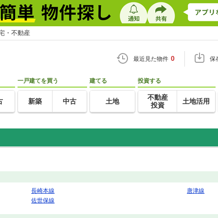
住宅・不動産
0
最近見た物件
保
一戸建てを買う
建てる
投資する
不動産
古
新築
中古
土地
土地活用
投資
長崎本線
唐津線
佐世保線