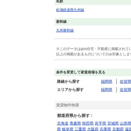
私鉄
松浦鉄道西九州線
新幹線
九州新幹線
※このデータはgoo住宅・不動産に掲載され
以上の掲載があるものについてのみ対象としま
条件を変更して家賃相場を見る
路線から探す
福岡県
佐賀
エリアから探す
福岡県
佐賀
賃貸物件検索
都道府県から探す :
北海道
青森県
秋田県
岩手県
宮城県
山形
県
岐阜県
三重県
大阪府
兵庫県
京都府
滋