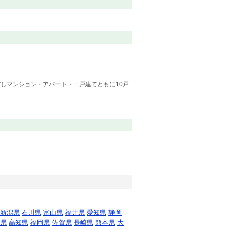
しマンション・アパート・一戸建てともに10戸
新潟県
石川県
富山県
福井県
愛知県
静岡
県
高知県
福岡県
佐賀県
長崎県
熊本県
大