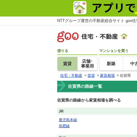
NTTグループ運営の不動産総合サイト goo
借りる
マンションを買う
店舗･
賃貸
新築
中
事業用
住宅・不動産
>
賃貸
>
家賃相場
>
佐賀県
佐賀県の路線一覧
佐賀県の路線から家賃相場を調べる
JR
鹿児島本線
筑肥線