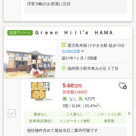
洋室10帖のお部屋に注目
Ｇｒｅｅｎ Ｈｉｌｌ‘ｓ ＨＡＭＡ
賃貸アパート
鹿児島本線 けやき台駅 徒歩13分
その他の交通
築21年1ヶ月 / 2階建
福岡県小郡市希みが丘３丁目
5.60
万円
管理費3,000円
なし
6万円
2
1階 / 2LDK（55.47m
）
敷金なし
二人暮らし
バス・トイレ別
駐車場(近隣含)
インターネット無料
角部屋
他社物件含めて最短当日ご案内可能です