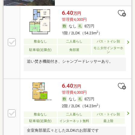
6.40
万円
管理費4,000円
なし
8万円
2
1階 / 2LDK（54.23m
）
敷金なし
二人暮らし
バス・トイレ別
モニタ付インターホ
駐車場(近隣含)
角部屋
ン
追い焚き機能付き、シャンプードレッサーあり。
6.40
万円
管理費4,000円
なし
8万円
2
2階 / 2LDK（54.23m
）
敷金なし
二人暮らし
バス・トイレ別
駐車場(近隣含)
インターネット無料
最上階
全室角部屋広々とした2LDKのお部屋です