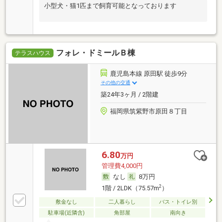
小型犬・猫1匹まで飼育可能となっております
フォレ・ドミールＢ棟
テラスハウス
鹿児島本線 原田駅 徒歩9分
その他の交通
築24年3ヶ月 / 2階建
福岡県筑紫野市原田８丁目
6.80
万円
管理費4,000円
なし
8万円
2
1階 / 2LDK（75.57m
）
敷金なし
二人暮らし
バス・トイレ別
駐車場(近隣含)
角部屋
南向き