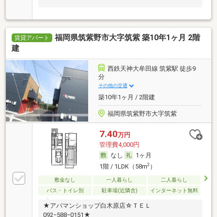
福岡県筑紫野市大字筑紫 築10年1ヶ月 2階
賃貸アパート
建
西鉄天神大牟田線 筑紫駅 徒歩9
分
その他の交通
築10年1ヶ月 / 2階建
福岡県筑紫野市大字筑紫
7.40
万円
管理費4,000円
なし
1ヶ月
2
1階 / 1LDK（58m
）
敷金なし
一人暮らし
二人暮らし
バス・トイレ別
駐車場(近隣含)
インターネット無料
★アパマンショップ白木原店☆ＴＥＬ
092−588−0151★