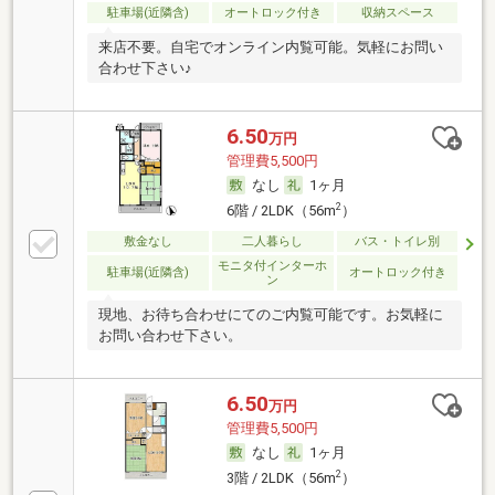
駐車場(近隣含)
オートロック付き
収納スペース
来店不要。自宅でオンライン内覧可能。気軽にお問い
合わせ下さい♪
6.50
万円
管理費5,500円
なし
1ヶ月
2
6階 / 2LDK（56m
）
敷金なし
二人暮らし
バス・トイレ別
モニタ付インターホ
駐車場(近隣含)
オートロック付き
ン
現地、お待ち合わせにてのご内覧可能です。お気軽に
お問い合わせ下さい。
6.50
万円
管理費5,500円
なし
1ヶ月
2
3階 / 2LDK（56m
）