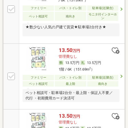
/ 6K（151.69m
）
ファミリー
バス・トイレ別
駐車場(近隣含)
モニタ付インターホ
ペット相談可
南向き
ン
★数少ない人気の戸建て賃貸★駐車場2台付き★
13.50
万円
管理費なし
13.5万円
13.5万円
2
1階 / 6K（151.69m
）
ファミリー
バス・トイレ別
駐車場(近隣含)
ペット相談可
最上階
南向き
ペット相談可・駐車場2台分・最上階・保証人不要／
代行 ・初期費用カード決済可
13.50
万円
管理費なし