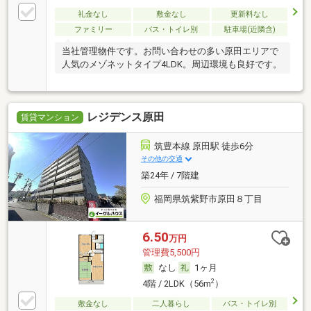
礼金なし
敷金なし
更新料なし
ファミリー
バス・トイレ別
駐車場(近隣含)
当社管理物件です。お問い合わせの多い原田エリアで
人気のメゾネットタイプ4LDK。周辺環境も良好です。
レジデンス原田
賃貸マンション
筑豊本線 原田駅 徒歩6分
その他の交通
築24年 / 7階建
福岡県筑紫野市原田８丁目
6.50
万円
管理費5,500円
なし
1ヶ月
2
4階 / 2LDK（56m
）
敷金なし
二人暮らし
バス・トイレ別