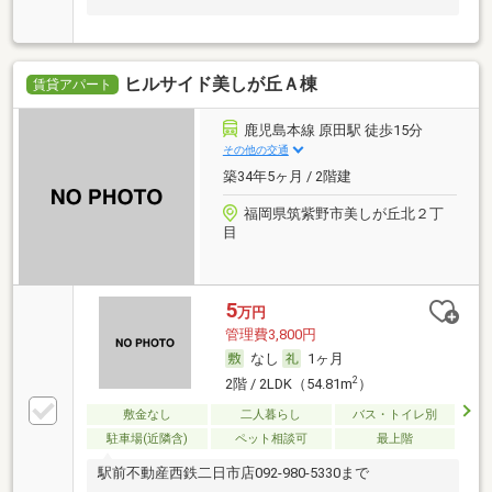
ヒルサイド美しが丘Ａ棟
賃貸アパート
鹿児島本線 原田駅 徒歩15分
その他の交通
築34年5ヶ月 / 2階建
福岡県筑紫野市美しが丘北２丁
目
5
万円
管理費3,800円
なし
1ヶ月
2
2階 / 2LDK（54.81m
）
敷金なし
二人暮らし
バス・トイレ別
駐車場(近隣含)
ペット相談可
最上階
駅前不動産西鉄二日市店092-980-5330まで