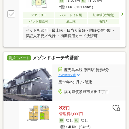
13.5万円
13.5万円
2
2階 / 6K（151.69m
）
ファミリー
バス・トイレ別
駐車場(近隣含)
ペット相談可
最上階
南向き
ペット相談可・最上階・日当り良好・閑静な住宅街・
保証人不要／代行 ・初期費用カード決済可
メゾンドボーテ弐番館
賃貸アパート
鹿児島本線 原田駅 徒歩5分
その他の交通
築25年2ヶ月 / 2階建
福岡県筑紫野市原田７丁目
8
万円
管理費3,000円
なし
なし
2
1階 / 4LDK（94m
）