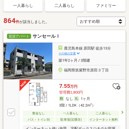
一人暮らし
二人暮らし
ファミリー
864
件
が該当しました。
サンセールＩ
賃貸アパート
鹿児島本線 原田駅 徒歩13分
その他の交通
築1年2ヶ月 / 3階建
福岡県筑紫野市原田３丁目
7.55
万円
管理費2,800円
なし
1ヶ月
2
3階 / 1LDK（42.2m
）
敷金なし
一人暮らし
二人暮らし
バス・トイレ別
駐車場(近隣含)
インターネット無料
インターネット使い放題、宅配ボックスつきのお部屋