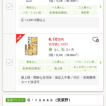
2
1階 / 1LDK（46.49m
）
敷金なし
一人暮らし
二人暮らし
バス・トイレ別
駐車場(近隣含)
角部屋
広々LDK12畳以上
6.10
万円
管理費2,100円
なし
2ヶ月
2
2階 / 2LDK（58.86m
）
敷金なし
二人暮らし
バス・トイレ別
モニタ付インターホ
駐車場(近隣含)
最上階
ン
最上階・閑静な住宅街・保証人不要／代行 ・初期費用
カード決済可
Ｇ・ｒｏｓｓｏ（筑紫野）
賃貸アパート