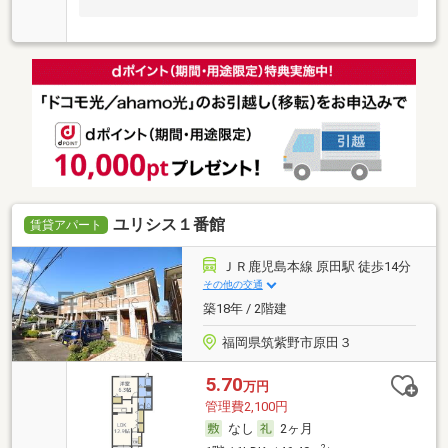
ユリシス１番館
賃貸アパート
ＪＲ鹿児島本線 原田駅 徒歩14分
その他の交通
築18年 / 2階建
福岡県筑紫野市原田３
5.70
万円
管理費2,100円
なし
2ヶ月