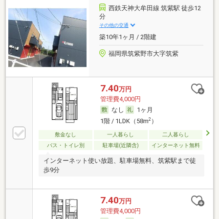
西鉄天神大牟田線 筑紫駅 徒歩12
分
その他の交通
築10年1ヶ月 / 2階建
福岡県筑紫野市大字筑紫
7.40
万円
管理費4,000円
なし
1ヶ月
2
1階 / 1LDK（58m
）
敷金なし
一人暮らし
二人暮らし
バス・トイレ別
駐車場(近隣含)
インターネット無料
インターネット使い放題、駐車場無料、筑紫駅まで徒
歩9分
7.40
万円
管理費4,000円