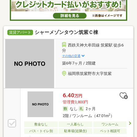
シャーメゾンタウン筑紫Ｃ棟
賃貸アパート
西鉄天神大牟田線 筑紫駅 徒歩6
分
その他の交通
築6年7ヶ月 / 2階建
福岡県筑紫野市大字筑紫
6.40
万円
管理費3,800円
なし
2ヶ月
2
2階 / ワンルーム（47.01m
）
敷金なし
一人暮らし
ワンルーム
バス・トイレ別
駐車場(近隣含)
ペット相談可