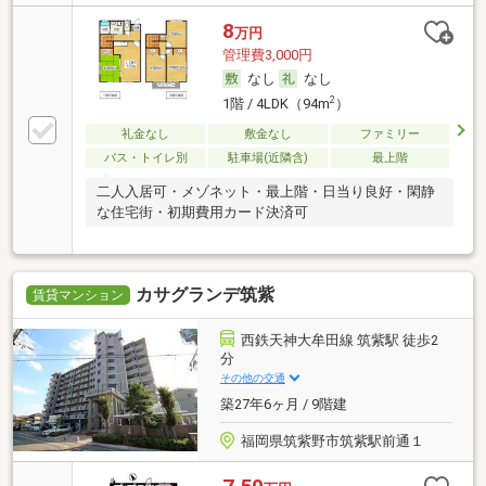
8
万円
管理費3,000円
なし
なし
2
1階 / 4LDK（94m
）
礼金なし
敷金なし
ファミリー
バス・トイレ別
駐車場(近隣含)
最上階
二人入居可・メゾネット・最上階・日当り良好・閑静
な住宅街・初期費用カード決済可
カサグランデ筑紫
賃貸マンション
西鉄天神大牟田線 筑紫駅 徒歩2
分
その他の交通
築27年6ヶ月 / 9階建
福岡県筑紫野市筑紫駅前通１