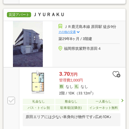
ＪＹＵＲＡＫＵ
賃貸アパート
ＪＲ鹿児島本線 原田駅 徒歩9分
その他の交通
築29年8ヶ月 / 3階建
福岡県筑紫野市原田４
3.70
万円
管理費2,000円
なし
なし
2
2階 / 1DK（33.12m
）
礼金なし
敷金なし
一人暮らし
バス・トイレ別
駐車場(近隣含)
インターネット無料
原田エリアには少ない単身向け物件です♪広め1DK♪