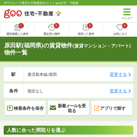
NTTグループ運営の不動産総合サイト goo住宅・不動産
1
0
0
0
最近検索した条件
最近見た物件
保存した条件
お気に入り
原田駅(福岡県)の賃貸物件
(賃貸マンション・アパート)
物件一覧
駅
変更する
鹿児島本線/原田
条件
変更する
指定なし
新着メールを受
検索条件を保存
アプリで探す
取る
人数に合った間取りを選ぶ