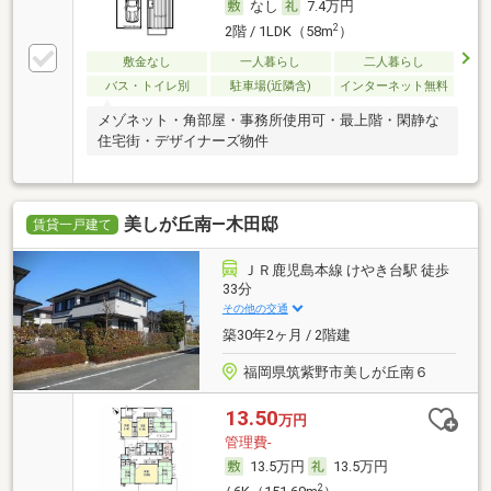
なし
7.4万円
2
2階 / 1LDK（58m
）
敷金なし
一人暮らし
二人暮らし
バス・トイレ別
駐車場(近隣含)
インターネット無料
メゾネット・角部屋・事務所使用可・最上階・閑静な
住宅街・デザイナーズ物件
美しが丘南―木田邸
賃貸一戸建て
ＪＲ鹿児島本線 けやき台駅 徒歩
33分
その他の交通
築30年2ヶ月 / 2階建
福岡県筑紫野市美しが丘南６
13.50
万円
管理費-
13.5万円
13.5万円
2