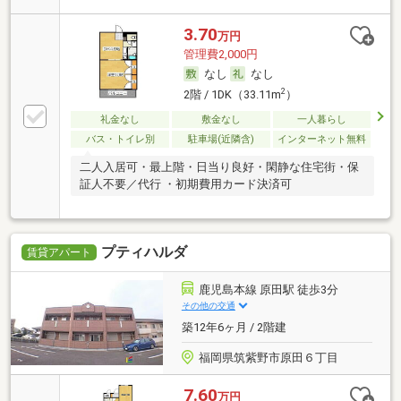
3.70
万円
管理費2,000円
なし
なし
2
2階 / 1DK（33.11m
）
礼金なし
敷金なし
一人暮らし
バス・トイレ別
駐車場(近隣含)
インターネット無料
二人入居可・最上階・日当り良好・閑静な住宅街・保
証人不要／代行 ・初期費用カード決済可
プティハルダ
賃貸アパート
鹿児島本線 原田駅 徒歩3分
その他の交通
築12年6ヶ月 / 2階建
福岡県筑紫野市原田６丁目
7.60
万円