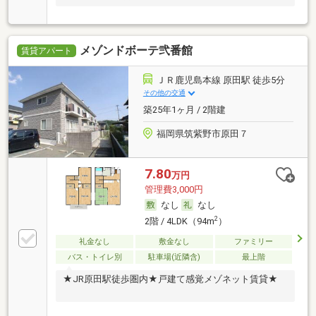
メゾンドボーテ弐番館
賃貸アパート
ＪＲ鹿児島本線 原田駅 徒歩5分
その他の交通
築25年1ヶ月 / 2階建
福岡県筑紫野市原田７
7.80
万円
管理費3,000円
なし
なし
2
2階 / 4LDK（94m
）
礼金なし
敷金なし
ファミリー
バス・トイレ別
駐車場(近隣含)
最上階
★JR原田駅徒歩圏内★戸建て感覚メゾネット賃貸★