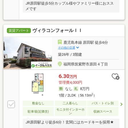
JR原田駅徒歩5分カップル様やファミリー様におスス
メです
ヴィラコンフォールＩＩ
賃貸アパート
鹿児島本線 原田駅 徒歩6分
その他の交通
築26年 / 3階建
福岡県筑紫野市原田４丁目
6.30
万円
管理費4,000円
なし
8万円
2
1階 / 2LDK（56.13m
）
敷金なし
二人暮らし
バス・トイレ別
モニタ付インターホ
駐車場(近隣含)
収納スペース
ン
JR原田駅より徒歩6分！玄関にはカードキーを採用★