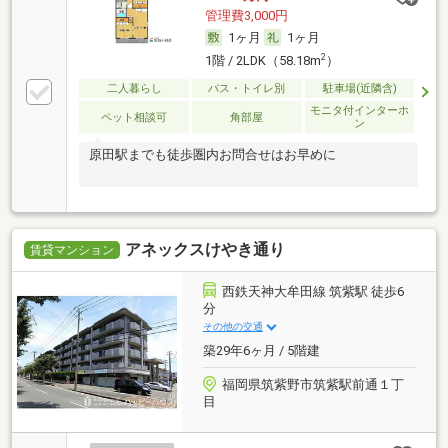
管理費3,000円
1ヶ月
1ヶ月
2
1階 / 2LDK（58.18m
）
二人暮らし
バス・トイレ別
駐車場(近隣含)
モニタ付インターホ
ペット相談可
角部屋
ン
原田駅までも徒歩圏内お問合せはお早めに
アネックスけやき通り
賃貸マンション
西鉄天神大牟田線 筑紫駅 徒歩6
分
その他の交通
築29年6ヶ月 / 5階建
福岡県筑紫野市筑紫駅前通１丁
目