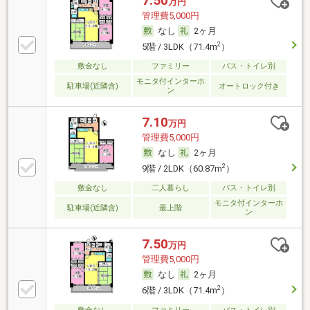
7.50
万円
管理費5,000円
なし
2ヶ月
2
5階 / 3LDK（71.4m
）
敷金なし
ファミリー
バス・トイレ別
モニタ付インターホ
駐車場(近隣含)
オートロック付き
ン
7.10
万円
管理費5,000円
なし
2ヶ月
2
9階 / 2LDK（60.87m
）
敷金なし
二人暮らし
バス・トイレ別
モニタ付インターホ
駐車場(近隣含)
最上階
ン
7.50
万円
管理費5,000円
なし
2ヶ月
2
6階 / 3LDK（71.4m
）