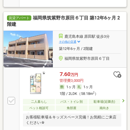
福岡県筑紫野市原田６丁目 築12年6ヶ月 2
賃貸アパート
階建
鹿児島本線 原田駅 徒歩3分
その他の交通
築12年6ヶ月 / 2階建
福岡県筑紫野市原田６丁目
7.60
万円
管理費3,000円
1ヶ月
1ヶ月
2
1階 / 2LDK（58.18m
）
二人暮らし
バス・トイレ別
駐車場(近隣含)
ペット相談可
角部屋
南向き
お客様駐車場＆キッズスペース完備！お気軽にご来店
ください☆