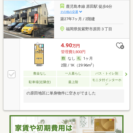
鹿児島本線 原田駅 徒歩6分
その他の交通
築27年7ヶ月 / 2階建
福岡県筑紫野市原田３丁目
4.90
万円
管理費3,800円
なし
1ヶ月
2
2階 / 1K（29.96m
）
敷金なし
一人暮らし
バス・トイレ別
モニタ付インターホ
駐車場(近隣含)
最上階
ン
の原田地区に単身物件に空きがでました