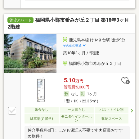
福岡県小郡市希みが丘２丁目 築18年3ヶ月
賃貸アパート
2階建
鹿児島本線 けやき台駅 徒歩9分
その他の交通
築18年3ヶ月 / 2階建
福岡県小郡市希みが丘２丁目
5.10
万円
管理費5,000円
なし
1ヶ月
2
1階 / 1K（22.35m
）
敷金なし
一人暮らし
バス・トイレ別
モニタ付インターホ
駐車場(近隣含)
収納スペース
ン
仲介手数料0円！しかも保証人不要です★店長おすす
め物件！