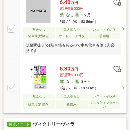
6.40
万円
管理費6,000円
なし
2ヶ月
2
3階 / 2LDK（53.56m
）
敷金なし
二人暮らし
バス・トイレ別
駐車場(近隣含)
オートロック付き
駐輪場
筑紫駅徒歩6分駐車場もあるので車も電車も使う方必
見です
6.30
万円
管理費6,000円
なし
2ヶ月
2
1階 / 2LDK（53.56m
）
敷金なし
二人暮らし
バス・トイレ別
モニタ付インターホ
駐車場(近隣含)
角部屋
ン
ヴィクトリーヴィラ
賃貸アパート