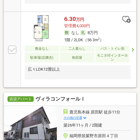
6.30
万円
管理費4,000円
なし
8万円
2
1階 / 2LDK（56.3m
）
敷金なし
二人暮らし
バス・トイレ別
モニタ付インターホ
駐車場(近隣含)
角部屋
ン
広々LDK12畳以上
ヴィラコンフォールＩ
賃貸アパート
鹿児島本線 原田駅 徒歩11分
その他の交通
築26年11ヶ月 / 2階建
福岡県筑紫野市原田４丁目