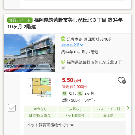
福岡県筑紫野市美しが丘北３丁目 築34年
賃貸アパート
10ヶ月 2階建
筑豊本線 原田駅 徒歩10分
その他の交通
築34年10ヶ月 / 2階建
福岡県筑紫野市美しが丘北３丁
目
5.50
万円
管理費2,000円
なし
2ヶ月
2
2階 / 2LDK（54m
）
敷金なし
二人暮らし
バス・トイレ別
駐車場(近隣含)
ペット相談可
最上階
ペット飼育可能物件です☆