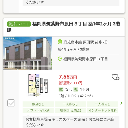
ください☆
福岡県筑紫野市原田３丁目 築1年2ヶ月 3階
賃貸アパート
建
鹿児島本線 原田駅 徒歩7分
築1年2ヶ月 / 3階建
福岡県筑紫野市原田３丁目
7.55
万円
管理費2,800円
なし
1ヶ月
2
3階 / 1LDK（42.2m
）
敷金なし
一人暮らし
二人暮らし
バス・トイレ別
駐車場(近隣含)
インターネット無料
お客様駐車場＆キッズスペース完備！お気軽にご来店
ください☆