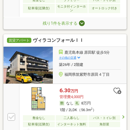
敷金なし
ファミリー
バス・トイレ別
モニタ付インターホ
駐車場(近隣含)
オートロック付き
ン
残り1件を表示する
ヴィラコンフォールＩＩ
賃貸アパート
鹿児島本線 原田駅 徒歩5分
その他の交通
築26年 / 2階建
福岡県筑紫野市原田４丁目
6.30
万円
管理費4,000円
なし
8万円
2
1階 / 2LDK（56.3m
）
敷金なし
二人暮らし
バス・トイレ別
駐車場(近隣含)
インターネット無料
角部屋