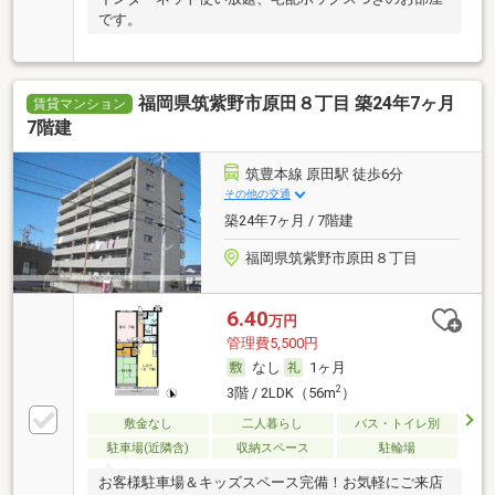
です。
福岡県筑紫野市原田８丁目 築24年7ヶ月
賃貸マンション
7階建
筑豊本線 原田駅 徒歩6分
その他の交通
築24年7ヶ月 / 7階建
福岡県筑紫野市原田８丁目
6.40
万円
管理費5,500円
なし
1ヶ月
2
3階 / 2LDK（56m
）
敷金なし
二人暮らし
バス・トイレ別
駐車場(近隣含)
収納スペース
駐輪場
お客様駐車場＆キッズスペース完備！お気軽にご来店