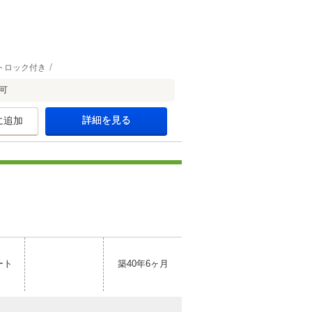
トロック付き
可
詳細を見る
に追加
ート
築40年6ヶ月