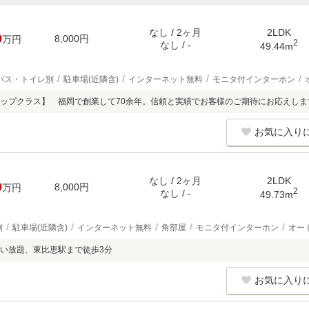
なし / 2ヶ月
2LDK
0
8,000円
万円
2
なし / -
49.44m
バス・トイレ別
駐車場(近隣含)
インターネット無料
モニタ付インターホン
ップクラス】 福岡で創業して70余年。信頼と実績でお客様のご期待にお応えしま
お気に入り
なし / 2ヶ月
2LDK
0
8,000円
万円
2
なし / -
49.73m
別
駐車場(近隣含)
インターネット無料
角部屋
モニタ付インターホン
オー
い放題、東比恵駅まで徒歩3分
お気に入り