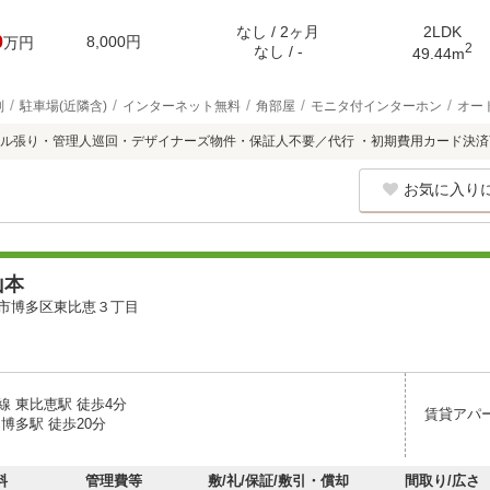
なし / 2ヶ月
2LDK
0
8,000円
万円
2
なし / -
49.44m
別
駐車場(近隣含)
インターネット無料
角部屋
モニタ付インターホン
オー
ル張り・管理人巡回・デザイナーズ物件・保証人不要／代行 ・初期費用カード決済
お気に入り
山本
市博多区東比恵３丁目
線 東比恵駅 徒歩4分
賃貸アパ
博多駅 徒歩20分
料
管理費等
敷/礼/保証/敷引・償却
間取り/広さ