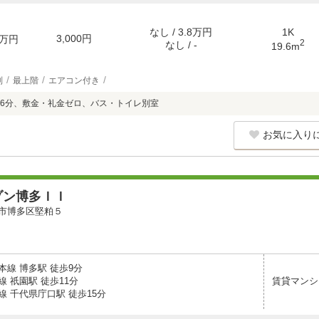
なし / 3.8万円
1K
3,000円
万円
2
なし / -
19.6m
別
最上階
エアコン付き
6分、敷金・礼金ゼロ、バス・トイレ別室
お気に入り
ゾン博多ＩＩ
市博多区堅粕５
本線 博多駅 徒歩9分
 祇園駅 徒歩11分
賃貸マンシ
線 千代県庁口駅 徒歩15分