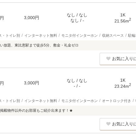
なし / なし
1K
3,000円
円
2
なし / -
21.56m
ス・トイレ別
インターネット無料
モニタ付インターホン
収納スペース
駐輪
い放題、東比恵駅まで徒歩5分、敷金・礼金ゼロ
お気に入り
1K
なし / なし
3,000円
円
2
- / -
23.24m
ス・トイレ別
インターネット無料
モニタ付インターホン
オートロック付き
掲載物件以外のお部屋もご紹介出来ます！★
お気に入り