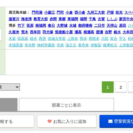
鹿児島本線：
門司港
小森江
門司
小倉
西小倉
九州工大前
戸畑
枝光
スペ
遠賀川
海老津
教育大前
赤間
東郷
東福間
福間
千鳥
古賀
ししぶ
新宮中
博多
竹下
笹原
南福岡
春日
大野城
水城
都府楼南
二日市
天拝山
原田
け
久留米
荒木
西牟田
羽犬塚
筑後船小屋
瀬高
南瀬高
渡瀬
吉野
銀水
大牟
木葉
田原坂
植木
西里
崇城大学前
上熊本
熊本
西熊本
川尻
富合
宇土
松
木場茶屋
串木野
神村学園前
市来
湯之元
東市来
伊集院
薩摩松元
上伊集
1
2
部屋ごとに表示
お気に入りに追加
空室状況