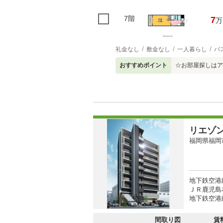
7階
7
万
礼金なし
敷金なし
一人暮らし
バ
おすすめポイント
☆お部屋探しはア
リエゾ
福岡県福岡
地下鉄空港
ＪＲ鹿児島本
地下鉄空港線
間取り図
賃