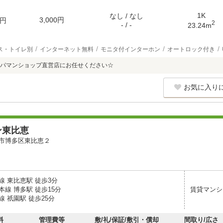
1K
なし / なし
3,000円
円
2
- / -
23.24m
ス・トイレ別
インターネット無料
モニタ付インターホン
オートロック付き
パマンショップ直営店にお任せください☆
お気に入り
ン東比恵
市博多区東比恵２
線 東比恵駅 徒歩3分
線 博多駅 徒歩15分
賃貸マンシ
 祇園駅 徒歩25分
料
管理費等
敷/礼/保証/敷引・償却
間取り/広さ