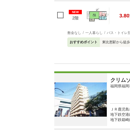
NEW
3.80
2階
敷金なし
一人暮らし
バス・トイレ
おすすめポイント
東比恵駅から徒歩
クリム
福岡県福岡
ＪＲ鹿児島
地下鉄空港線
地下鉄箱崎