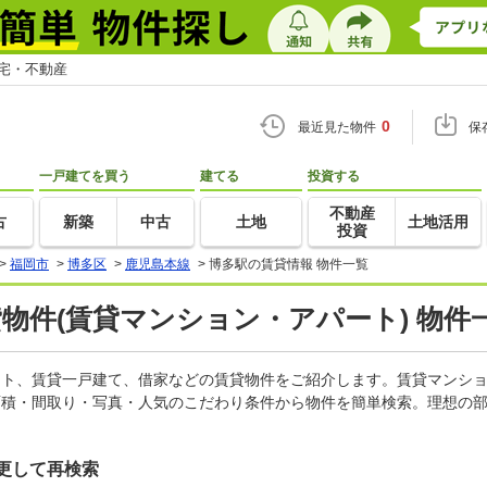
住宅・不動産
0
最近見た物件
保
一戸建てを買う
建てる
投資する
不動産
古
新築
中古
土地
土地活用
投資
>
福岡市
>
博多区
>
鹿児島本線
>
博多駅の賃貸情報 物件一覧
貸物件(賃貸マンション・アパート) 物件
パート、賃貸一戸建て、借家などの賃貸物件をご紹介します。賃貸マンシ
面積・間取り・写真・人気のこだわり条件から物件を簡単検索。理想の部
更して再検索