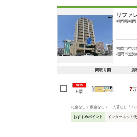
リファ
福岡県福岡
福岡市空港
福岡市空港線
間取り図
賃
NEW
7
万
6階
礼金なし
敷金なし
一人暮らし
バ
おすすめポイント
インターネット使