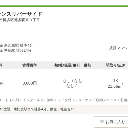
レンスリバーサイド
市博多区博多駅東３丁目
線 東比恵駅 徒歩4分
賃貸マンシ
 博多駅 徒歩14分
料
管理費等
敷/礼/保証/敷引・償却
間取り/広さ
なし / なし
1K
3,000円
円
2
なし / -
21.56m
ス・トイレ別
インターネット無料
モニタ付インターホン
収納スペース
駐輪
い放題、東比恵駅まで徒歩4分、敷金・礼金ゼロ
お気に入り