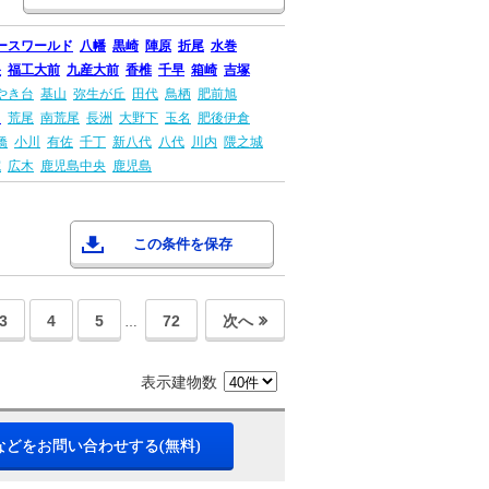
ースワールド
八幡
黒崎
陣原
折尾
水巻
央
福工大前
九産大前
香椎
千早
箱崎
吉塚
やき台
基山
弥生が丘
田代
鳥栖
肥前旭
田
荒尾
南荒尾
長洲
大野下
玉名
肥後伊倉
橋
小川
有佐
千丁
新八代
八代
川内
隈之城
院
広木
鹿児島中央
鹿児島
この条件を保存
3
4
5
72
次へ
…
表示建物数
などをお問い合わせする(無料)