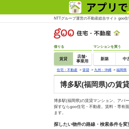
NTTグループ運営の不動産総合サイト goo
借りる
マンションを買う
店舗･
賃貸
新築
中
事業用
住宅・不動産
>
賃貸
>
九州・沖縄
>
福岡県
博多駅(福岡県)の賃
博多駅(福岡県)の賃貸マンション、ア
探すならgoo住宅・不動産。賃料・専有
ます。
探したい物件の路線・検索条件を変