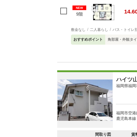
NEW
14.6
9階
敷金なし
二人暮らし
バス・トイレ
おすすめポイント
角部屋・外観タイ
ハイツ
福岡県福岡
福岡市空港
鹿児島本線 
間取り図
賃