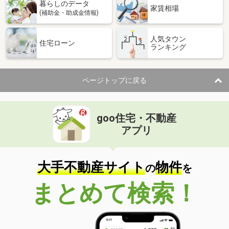
暮らしのデータ
家賃相場
(補助金・助成金情報)
人気タウン
住宅ローン
ランキング
ページトップに戻る
goo住宅・不動産
アプリ
大手不動産サイト
物件
の
を
まとめて検索！