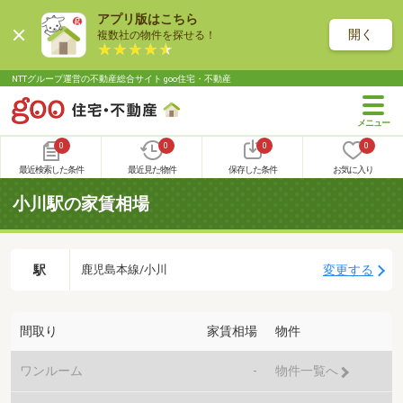
アプリ版はこちら
開く
複数社の物件を探せる！
NTTグループ運営の不動産総合サイト goo住宅・不動産
0
0
0
0
最近検索した条件
最近見た物件
保存した条件
お気に入り
小川駅の家賃相場
駅
変更する
鹿児島本線/小川
間取り
家賃相場
物件
ワンルーム
-
物件一覧へ