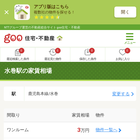
アプリ版はこちら
開く
複数社の物件を探せる！
NTTグループ運営の不動産総合サイト goo住宅・不動産
0
0
0
0
最近検索した条件
最近見た物件
保存した条件
お気に入り
水巻駅の家賃相場
駅
変更する
鹿児島本線/水巻
間取り
家賃相場
物件
3
ワンルーム
物件一覧へ
万円