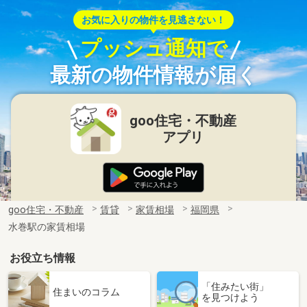
お気に入りの物件を見逃さない！
プッシュ通知で
最新の物件情報が届く
goo住宅・不動産
アプリ
goo住宅・不動産
賃貸
家賃相場
福岡県
水巻駅の家賃相場
お役立ち情報
「住みたい街」
住まいのコラム
を見つけよう