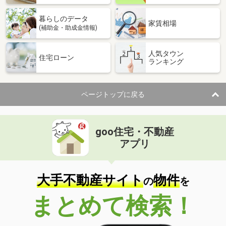
暮らしのデータ
家賃相場
(補助金・助成金情報)
人気タウン
住宅ローン
ランキング
ページトップに戻る
goo住宅・不動産
アプリ
大手不動産サイト
物件
の
を
まとめて検索！