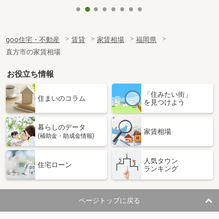
goo住宅・不動産
賃貸
家賃相場
福岡県
直方市の家賃相場
お役立ち情報
「住みたい街」
住まいのコラム
を見つけよう
暮らしのデータ
家賃相場
(補助金・助成金情報)
人気タウン
住宅ローン
ランキング
ページトップに戻る