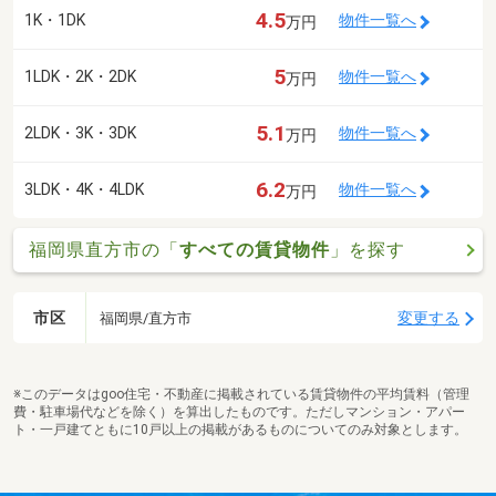
4.5
1K・1DK
物件一覧へ
万円
5
1LDK・2K・2DK
物件一覧へ
万円
5.1
2LDK・3K・3DK
物件一覧へ
万円
6.2
3LDK・4K・4LDK
物件一覧へ
万円
福岡県直方市の「
すべての賃貸物件
」を探す
市区
変更する
福岡県/直方市
※このデータはgoo住宅・不動産に掲載されている賃貸物件の平均賃料（管理
費・駐車場代などを除く）を算出したものです。ただしマンション・アパー
ト・一戸建てともに10戸以上の掲載があるものについてのみ対象とします。