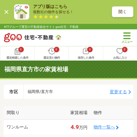
アプリ版はこちら
開く
複数社の物件を探せる！
NTTグループ運営の不動産総合サイト goo住宅・不動産
0
0
0
0
最近検索した条件
最近見た物件
保存した条件
お気に入り
福岡県直方市の家賃相場
市区
変更する
福岡県/直方市
間取り
家賃相場
物件
4.9
ワンルーム
物件一覧へ
万円