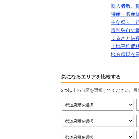
転入者数、
特産・名産
主な祭り・
市区独自の
ふるさと納
土地平均価
地方債現在
気になるエリアを比較する
2つ以上の市区を選択してください。最