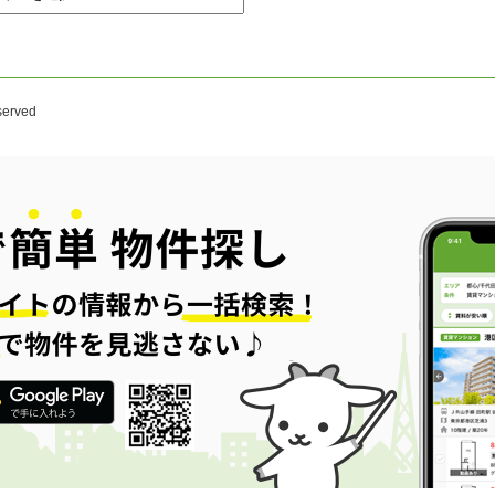
。
served