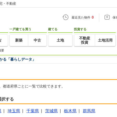
住宅・不動産
0
最近見た物件
保
一戸建てを買う
建てる
投資する
不動産
古
新築
中古
土地
土地活用
投資
概要
つかる「暮らしデータ」
て、都道府県ごとに一覧で比較できます。
選択する
県
|
埼玉県
|
千葉県
|
茨城県
|
栃木県
|
群馬県