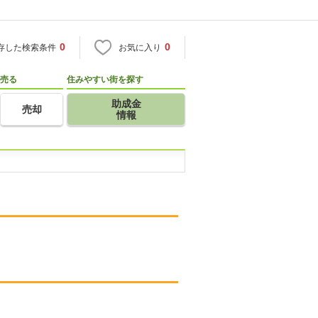
0
0
存した検索条件
お気に入り
売る
住みやすい街を探す
助成金
売却
情報