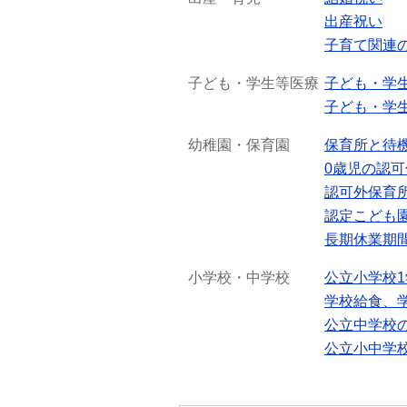
出産祝い
子育て関連
子ども・学生等医療
子ども・学
子ども・学
幼稚園・保育園
保育所と待
0歳児の認
認可外保育
認定こども
長期休業期
小学校・中学校
公立小学校
学校給食、
公立中学校
公立小中学