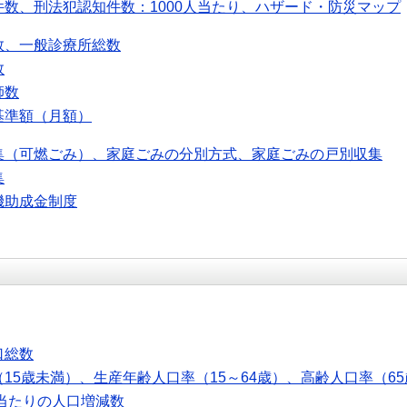
件数、刑法犯認知件数：1000人当たり、ハザード・防災マップ
数、一般診療所総数
数
師数
基準額（月額）
集（可燃ごみ）、家庭ごみの分別方式、家庭ごみの戸別収集
集
機助成金制度
口総数
15歳未満）、生産年齢人口率（15～64歳）、高齢人口率（6
人当たりの人口増減数