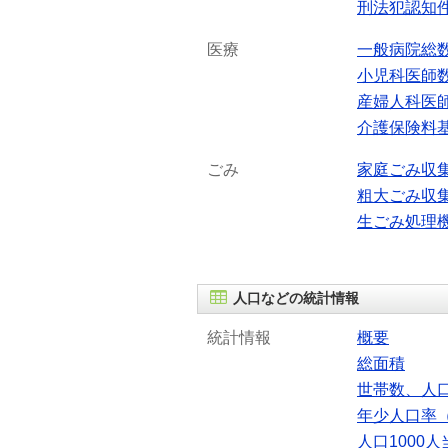
刑法犯認知
医療
一般病院総
小児科医師
産婦人科医
介護保険料
ごみ
家庭ごみ収
粗大ごみ収
生ごみ処理
人口などの統計情報
統計情報
概要
総面積
世帯数、人
年少人口率（
人口1000