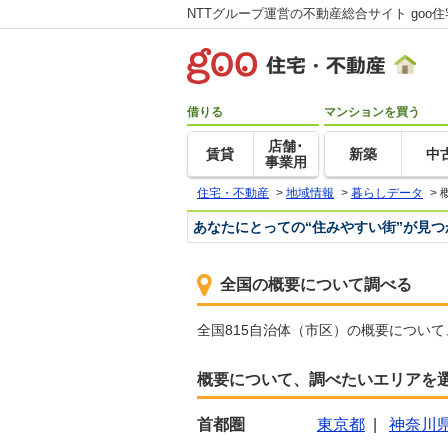
NTTグループ運営の不動産総合サイト goo
借りる
マンションを買う
店舗･
賃貸
新築
中
事業用
住宅・不動産
>
地域情報
>
暮らしデータ
>
あなたにとっての“住みやすい街”が見
全国の概要について調べる
全国815自治体（市区）の概要につい
概要について、調べたいエリアを
首都圏
東京都
|
神奈川