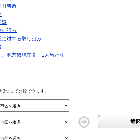
転出者数
物
行事
取り組み
税に対する取り組み
格
高、地方債現在高：1人当たり
大3つまで比較できます。
選