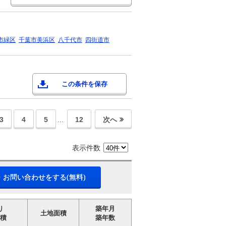
市緑区
千葉市美浜区
八千代市
四街道市
この条件を保存
3
4
5
12
次へ
…
表示件数
・お問い合わせをする(無料)
り
築年月
土地面積
積
築年数