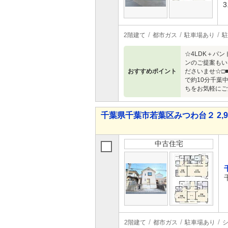
3
2階建て
都市ガス
駐車場あり
駐
☆4LDK＋パ
ンのご提案もい
おすすめポイント
ださいませ☆□
で約10分千葉
ちをお気軽にご
千葉県千葉市若葉区みつわ台２ 2,94
中古住宅
2階建て
都市ガス
駐車場あり