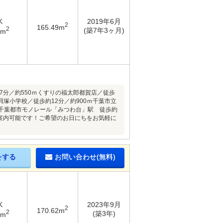
K
2019年6月
2
165.49m
2
(築7年3ヶ月)
6m
約7分／約550ｍくすりの福太郎都賀店／徒歩
貝塚小学校／徒歩約12分／約900ｍ千葉市立
0分千葉都市モノレール「みつわ台」駅 徒歩約
ご案内可能です！ご希望のお日にちをお気軽に
をする
お問い合わせ(無料)
K
2023年9月
2
170.62m
2
(築3年)
3m