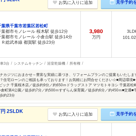
見学予約
お気に入りに追加
千葉県千葉市若葉区若松町
3,980
千葉都市モノレール 桜木駅 徒歩12分
3LD
千葉都市モノレール 小倉台駅 徒歩14分
万円
101.0
ＪＲ総武本線 都賀駅 徒歩23分
車3台
システムキッチン
浴室乾燥機
所有権
ナカジツにおまかせ～豊富な実績に基づき、リフォームプランのご提案もいたしま
？住宅ローンのご相談も承っております！お気軽にお問合せください☆■周辺環境■セ
ンピック 千葉桜木店／徒歩約9分／約650ｍドラッグストア マツモトキヨシ 千葉若松
ｍ小倉町第4公園／徒歩約7分／約500ｍすずらん保育園／徒歩約6分／約450ｍ■交通
歩約23分
円 2SLDK
見学予約
お気に入りに追加