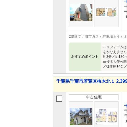
2階建て
都市ガス
駐車場あり
オ
～リフォームは
をかなえません
おすすめポイント
約3分／約18
ｍ桜木大作公園
／徒歩約14分／
千葉県千葉市若葉区桜木北１ 2,399
中古住宅