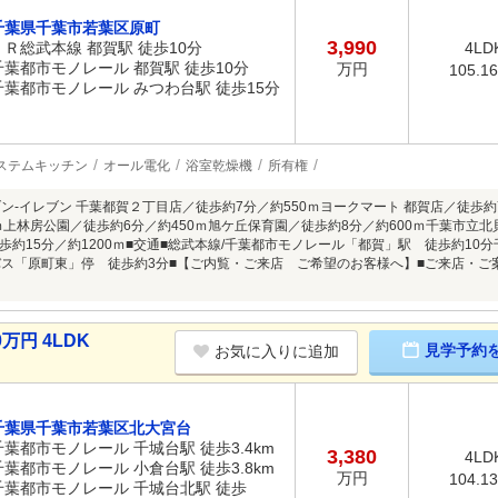
千葉県千葉市若葉区原町
3,990
ＪＲ総武本線 都賀駅 徒歩10分
4LD
千葉都市モノレール 都賀駅 徒歩10分
万円
105.1
千葉都市モノレール みつわ台駅 徒歩15分
ステムキッチン
オール電化
浴室乾燥機
所有権
ブン-イレブン 千葉都賀２丁目店／徒歩約7分／約550ｍヨークマート 都賀店／徒歩
0ｍ上林房公園／徒歩約6分／約450ｍ旭ケ丘保育園／徒歩約8分／約600ｍ千葉市立北
歩約15分／約1200ｍ■交通■総武本線/千葉都市モノレール「都賀」駅 徒歩約1
バス「原町東」停 徒歩約3分■【ご内覧・ご来店 ご希望のお客様へ】■ご来店・
万円 4LDK
見学予約
お気に入りに追加
千葉県千葉市若葉区北大宮台
千葉都市モノレール 千城台駅 徒歩3.4km
3,380
4LD
千葉都市モノレール 小倉台駅 徒歩3.8km
万円
104.1
千葉都市モノレール 千城台北駅 徒歩