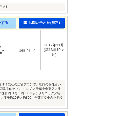
好です
をする
お問い合わせ(無料)
2012年11月
K
2
(築13年10ヶ
165.45m
2
m
月)
ます！安心の定額プランで、理想のお住まい
環境■□セブン-イレブン 千葉小倉東店／徒
／徒歩約11分／約850ｍ伊予クリニック／徒
園／徒歩約10分／約800ｍ千葉市立小倉小学校