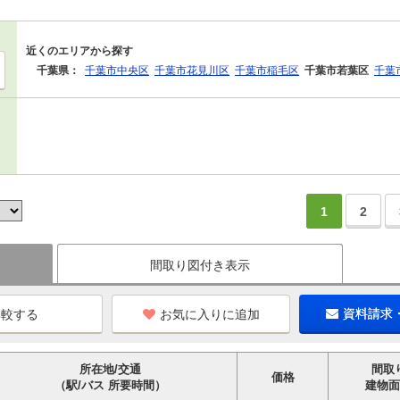
近くのエリアから探す
千葉県：
千葉市中央区
千葉市花見川区
千葉市稲毛区
千葉市若葉区
千葉
1
2
間取り図付き表示
お気に入りに追加
資料請求
所在地/交通
間取
価格
（駅/バス 所要時間）
建物面