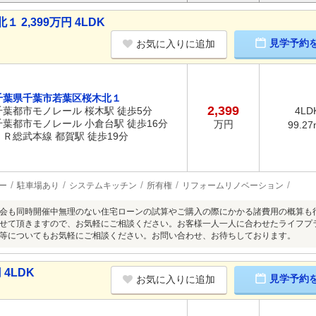
2,399万円 4LDK
見学予約
お気に入りに追加
千葉県千葉市若葉区桜木北１
2,399
千葉都市モノレール 桜木駅 徒歩5分
4LD
千葉都市モノレール 小倉台駅 徒歩16分
万円
99.27
ＪＲ総武本線 都賀駅 徒歩19分
ー
駐車場あり
システムキッチン
所有権
リフォームリノベーション
会も同時開催中無理のない住宅ローンの試算やご購入の際にかかる諸費用の概算も
せて頂きますので、お気軽にご相談ください。お客様一人一人に合わせたライフプ
等についてもお気軽にご相談ください。お問い合わせ、お待ちしております。
4LDK
見学予約
お気に入りに追加