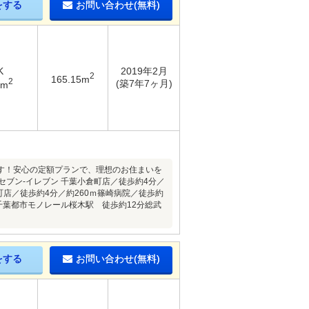
をする
お問い合わせ(無料)
K
2019年2月
2
165.15m
2
(築7年7ヶ月)
2m
す！安心の定額プランで、理想のお住まいを
ブン-イレブン 千葉小倉町店／徒歩約4分／
町店／徒歩約4分／約260ｍ篠崎病院／徒歩約
■千葉都市モノレール桜木駅 徒歩約12分総武
をする
お問い合わせ(無料)