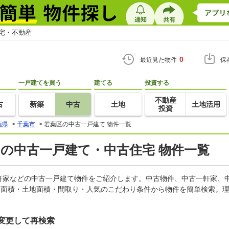
住宅・不動産
0
最近見た物件
保
一戸建てを買う
建てる
投資する
不動産
古
新築
中古
土地
土地活用
投資
葉県
>
千葉市
>
若葉区の中古一戸建て 物件一覧
)の中古一戸建て・中古住宅 物件一覧
軒家などの中古一戸建て物件をご紹介します。中古物件、中古一軒家、
物面積・土地面積・間取り・人気のこだわり条件から物件を簡単検索。理
変更して再検索