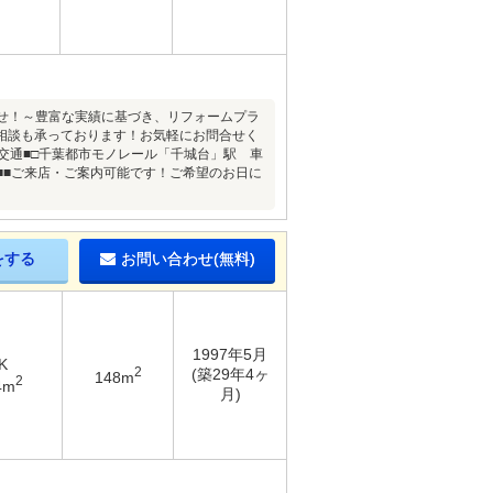
かせ！～豊富な実績に基づき、リフォームプラ
相談も承っております！お気軽にお問合せく
■交通■□千葉都市モノレール「千城台」駅 車
■■ご来店・ご案内可能です！ご希望のお日に
をする
お問い合わせ(無料)
1997年5月
K
2
(築29年4ヶ
148m
2
4m
月)