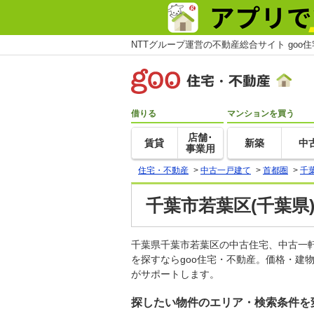
NTTグループ運営の不動産総合サイト goo
借りる
マンションを買う
店舗･
賃貸
新築
中
事業用
住宅・不動産
>
中古一戸建て
>
首都圏
>
千
千葉市若葉区(千葉県
千葉県千葉市若葉区の中古住宅、中古一
を探すならgoo住宅・不動産。価格・建
がサポートします。
探したい物件のエリア・検索条件を