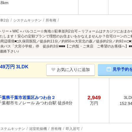
.8km
車2台
システムキッチン
所有権
ントリー＋WIC＋バルコニー☆角地☆駐車並列2台可～リフォームはナカジツにおま
たします！安心の定額プランで理想のお住まいをかなえませんか？住宅ローンのご
■周辺環境■□久保田医院／徒歩約11分／約850ｍ大宮北の森／徒歩約2分／約92ｍ□
中央バス「大宮小学校」停 徒歩約3分■■■【ご内覧・ご来店 ご希望のお客様へ】■
連絡下さい♪
9万円 3LDK
見学予約
お気に入りに追加
2,949
千葉県千葉市若葉区みつわ台２
3LD
千葉都市モノレール みつわ台駅 徒歩8分
万円
152.9
システムキッチン
浴室乾燥機
所有権
即入居可