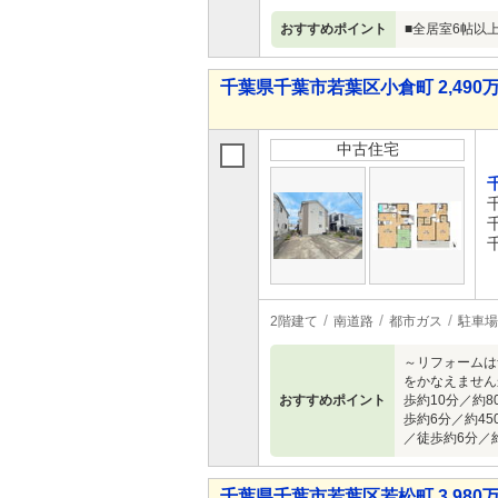
おすすめポイント
■全居室6帖以
千葉県千葉市若葉区小倉町 2,490万
中古住宅
2階建て
南道路
都市ガス
駐車場
～リフォームは
をかなえません
おすすめポイント
歩約10分／約
歩約6分／約4
／徒歩約6分／約
千葉県千葉市若葉区若松町 3,980万