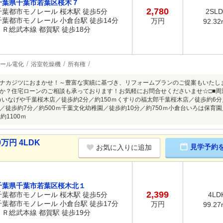
千葉県千葉市若葉区桜木７
2,780
千葉都市モノレール 桜木駅 徒歩5分
2SL
千葉都市モノレール 小倉台駅 徒歩14分
万円
92.32
ＪＲ総武本線 都賀駅 徒歩18分
ール電化
浴室乾燥機
所有権
ナカジツにおまかせ！～豊富な実績に基づき、リフォームプランのご提案もいたし
か？住宅ローンのご相談も承っております！お気軽にお問合せくださいませ☆□■周辺
0ｍいなげや千葉桜木店／徒歩約2分／約150ｍくすりの福太郎千葉桜木店／徒歩約6分／
／徒歩約7分／約500ｍ千葉文化幼稚園／徒歩約10分／約750ｍ小倉台いろは保育園
約1100ｍ
万円 4LDK
見学予約
お気に入りに追加
千葉県千葉市若葉区桜木北１
2,399
千葉都市モノレール 桜木駅 徒歩5分
4LD
千葉都市モノレール 小倉台駅 徒歩17分
万円
99.27
ＪＲ総武本線 都賀駅 徒歩19分