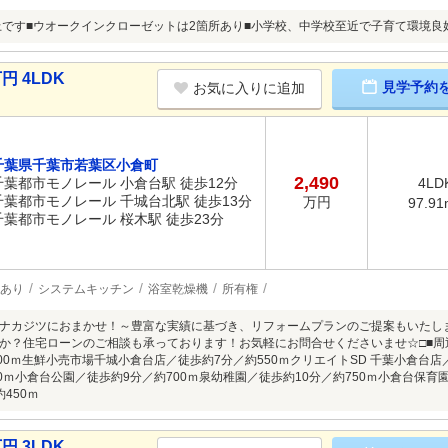
上です■ウオークインクローゼットは2箇所あり■小学校、中学校至近で子育て環境良
円 4LDK
見学予約
お気に入りに追加
千葉県千葉市若葉区小倉町
2,490
千葉都市モノレール 小倉台駅 徒歩12分
4LD
千葉都市モノレール 千城台北駅 徒歩13分
万円
97.91
千葉都市モノレール 桜木駅 徒歩23分
あり
システムキッチン
浴室乾燥機
所有権
ナカジツにおまかせ！～豊富な実績に基づき、リフォームプランのご提案もいたし
か？住宅ローンのご相談も承っております！お気軽にお問合せくださいませ☆□■周辺
800ｍ生鮮小売市場千城小倉台店／徒歩約7分／約550ｍクリエイトSD 千葉小倉台店
50ｍ小倉台公園／徒歩約9分／約700ｍ泉幼稚園／徒歩約10分／約750ｍ小倉台保育
450ｍ
円 3LDK